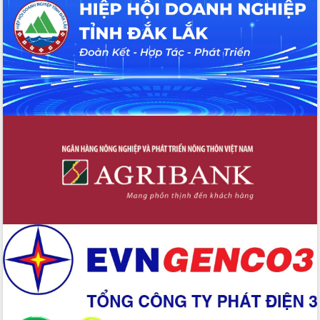
Hội thảo khoa học “Giải pháp thúc đẩy
phát triển nền kinh tế xanh tại tỉnh
Đắk Lắk”
Tăng cường giám sát, đôn đốc thực
hiện nhiệm vụ quản lý tài sản công
hàng tuần
Tháo gỡ những vướng mắc, đẩy mạnh
công tác cải cách thủ tục hành chính
tại Trung tâm Phục vụ hành chính
công tỉnh
Đắk Lắk: Tôn vinh 46 giải pháp tại Hội
thi Sáng tạo Kỹ thuật 2024 - 2025
Đắk Lắk rà soát, điều chỉnh Đề án 190
về phát triển nuôi trồng thủy sản
Phó Chủ tịch UBND tỉnh Đắk Lắk
Trương Công Thái kiểm tra thực địa
Dự án cao tốc Khánh Hòa - Buôn Ma
Thuột
Định vị cà phê Việt Nam như một “di
sản sống” trong dòng chảy toàn cầu