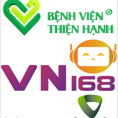
Xây dựng nông thôn mới: Nâng cao đời
sống người dân từ những mô hình thiết
thực
Quyết liệt tháo gỡ vướng mắc, đẩy
nhanh tiến độ các dự án trọng điểm
trong Khu kinh tế Nam Phú Yên
Hòn Yến phát triển du lịch gắn với bảo
tồn biển
Lấy ý kiến điều chỉnh Quy hoạch tỉnh
Đắk Lắk thời kỳ 2021-2030, tầm nhìn
đến năm 2050
Phát động chiến dịch 30 ngày đêm
giải phóng mặt bằng Tuyến đường bộ
ven biển
Đắk Lắk nỗ lực thúc đẩy tăng trưởng
kinh tế từ 10% trở lên trong Quý
II/2026
Đắk Lắk ký kết thỏa thuận hợp tác về
chuyển đổi số giai đoạn 2026 – 2030
với Tập đoàn Bưu chính Viễn thông
Việt Nam