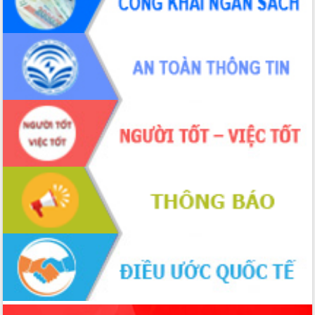
món ăn từ sầu riêng
Đắk Lắk công bố Quy hoạch và xúc
tiến đầu tư tỉnh
Ngành cá ngừ Đắk Lắk chủ động thích
ứng để giữ vững thị trường xuất khẩu
Diễn đàn Kinh tế tư nhân Việt Nam đột
phá cơ chế - Hợp tác công tư
Đề án 06 tạo bước ngoặt đột phá trong
cải cách hành chính tỉnh Đắk Lắk
Kết nối tour, đẩy mạnh chuyển đổi số
để phát triển du lịch Đắk Lắk
Khởi động Dự án Đầu tư xây dựng hạ
tầng kỹ thuật Cụm công nghiệp Tân
Tiến
Gặp mặt các cơ quan báo chí nhân Kỷ
niệm 101 năm Ngày Báo chí Cách
mạng Việt Nam
Đắk Lắk sơ kết 4 năm triển khai thực
hiện Đề án 06 của Chính phủ
Họp báo thông tin về Hội nghị Công bố