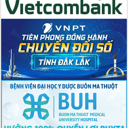
Thứ trưởng Bộ Y tế làm việc với tỉnh
Đắk Lắk về phát triển nhân lực y tế
cho trạm y tế cấp xã
Du lịch Đắk Lắk nâng tầm trải nghiệm
du khách thông qua Hệ thống cơ sở dữ
liệu và Bản đồ số
Tập huấn ứng dụng trí tuệ nhân tạo (AI)
trong thương mại điện tử năm 2026
Đoàn đại biểu Quốc hội tỉnh Đắk Lắk
trao đổi thông tin trước Kỳ họp thứ
nhất, Quốc hội khóa XVI
Quyết liệt cải cách hành chính, khơi
thông nguồn lực phát triển
Nâng cao hiệu lực, hiệu quả HĐND
tỉnh thông qua hiện đại hóa hành chính
Xã Ea Phê gắn cải cách hành chính với
chuyển đổi số
Phó Chủ tịch Thường trực UBND tỉnh
Hồ Thị Nguyên Thảo làm việc tại Trung
tâm Phục vụ hành chính công xã Ea
Phê