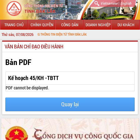
|
Vietnamese
English
TRANG CHỦ
CHÍNH QUYỀN
CÔNG DÂN
DOANH NGHIỆP
DU KHÁCH
Thứ sáu, 07/08/2026
ỪNG ĐẾN VỚI CỔNG THÔNG TIN ĐIỆN TỬ TỈNH ĐẮK LẮK
VĂN BẢN CHỈ ĐẠO ĐIỀU HÀNH
GIỚI THIỆU
LÃNH ĐẠO UBND TỈNH
Bản PDF
TIN TỨC SỰ KIỆN
Kế hoạch 45/KH -TBTT
SỞ, BAN, NGÀNH
PDF cannot be displayed.
UBND CÁC XÃ, PHƯỜNG
Quay lại
THÔNG TIN CHỈ ĐẠO ĐIỀU HÀNH
HỆ THỐNG VĂN BẢN
VĂN BẢN HĐND TỈNH