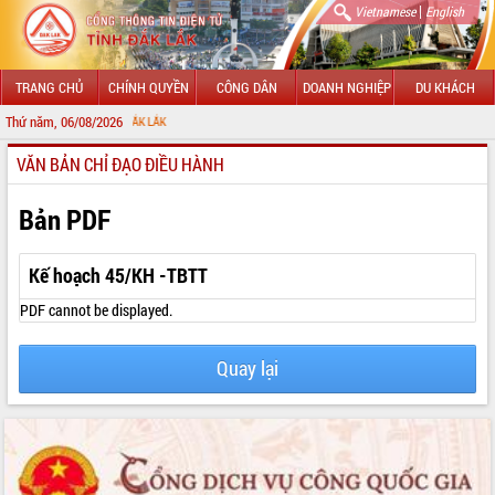
|
Vietnamese
English
TRANG CHỦ
CHÍNH QUYỀN
CÔNG DÂN
DOANH NGHIỆP
DU KHÁCH
Thứ năm, 06/08/2026
CHÀO M
VĂN BẢN CHỈ ĐẠO ĐIỀU HÀNH
GIỚI THIỆU
LÃNH ĐẠO UBND TỈNH
Bản PDF
TIN TỨC SỰ KIỆN
Kế hoạch 45/KH -TBTT
SỞ, BAN, NGÀNH
PDF cannot be displayed.
UBND CÁC XÃ, PHƯỜNG
Quay lại
THÔNG TIN CHỈ ĐẠO ĐIỀU HÀNH
HỆ THỐNG VĂN BẢN
VĂN BẢN HĐND TỈNH