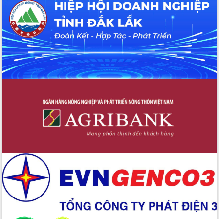
Đắk Lắk: Tôn vinh 46 giải pháp tại Hội
thi Sáng tạo Kỹ thuật 2024 - 2025
Đắk Lắk rà soát, điều chỉnh Đề án 190
về phát triển nuôi trồng thủy sản
Phó Chủ tịch UBND tỉnh Đắk Lắk
Trương Công Thái kiểm tra thực địa
Dự án cao tốc Khánh Hòa - Buôn Ma
Thuột
Định vị cà phê Việt Nam như một “di
sản sống” trong dòng chảy toàn cầu
Xây dựng nông thôn mới: Nâng cao đời
sống người dân từ những mô hình thiết
thực
Quyết liệt tháo gỡ vướng mắc, đẩy
nhanh tiến độ các dự án trọng điểm
trong Khu kinh tế Nam Phú Yên
Hòn Yến phát triển du lịch gắn với bảo
tồn biển
Lấy ý kiến điều chỉnh Quy hoạch tỉnh
Đắk Lắk thời kỳ 2021-2030, tầm nhìn