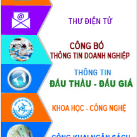
Lễ truy điệu và an táng hài cốt liệt sĩ
tại Nghĩa trang Liệt sĩ xã Sơn Hòa
Bàn giải pháp tháo gỡ khó khăn trong
xuất khẩu sầu riêng và triển khai quy
định EUDR
Thứ trưởng Bộ Nông nghiệp và Môi
trường Nguyễn Hoàng Hiệp khảo sát
vùng trồng và doanh nghiệp đóng gói
sầu riêng tại Đắk Lắk
Trình diễn nghệ thuật chế biến các
món ăn từ sầu riêng
Đắk Lắk công bố Quy hoạch và xúc
tiến đầu tư tỉnh
Ngành cá ngừ Đắk Lắk chủ động thích
ứng để giữ vững thị trường xuất khẩu
Diễn đàn Kinh tế tư nhân Việt Nam đột
phá cơ chế - Hợp tác công tư
Đề án 06 tạo bước ngoặt đột phá trong
cải cách hành chính tỉnh Đắk Lắk
Kết nối tour, đẩy mạnh chuyển đổi số