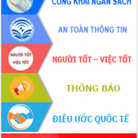
để phát triển du lịch Đắk Lắk
Khởi động Dự án Đầu tư xây dựng hạ
tầng kỹ thuật Cụm công nghiệp Tân
Tiến
Gặp mặt các cơ quan báo chí nhân Kỷ
niệm 101 năm Ngày Báo chí Cách
mạng Việt Nam
Đắk Lắk sơ kết 4 năm triển khai thực
hiện Đề án 06 của Chính phủ
Họp báo thông tin về Hội nghị Công bố
Quy hoạch và Xúc tiến đầu tư tỉnh Đắk
Lắk
Khơi thông điểm nghẽn, đẩy nhanh
giải ngân vốn khắc phục thiên tai
HĐND tỉnh thông qua điều chỉnh Quy
hoạch tỉnh thời kỳ 2021-2030
Hội thảo góp ý hồ sơ điều chỉnh quy
hoạch tỉnh Đắk Lắk thời kỳ 2021-2030,
tầm nhìn đến năm 2050
Nâng cao hiệu quả hoạt động của các