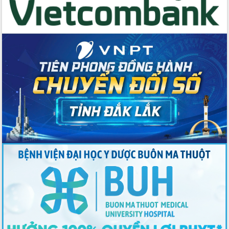
nhất, Quốc hội khóa XVI
Quyết liệt cải cách hành chính, khơi
thông nguồn lực phát triển
Nâng cao hiệu lực, hiệu quả HĐND
tỉnh thông qua hiện đại hóa hành chính
Xã Ea Phê gắn cải cách hành chính với
chuyển đổi số
Phó Chủ tịch Thường trực UBND tỉnh
Hồ Thị Nguyên Thảo làm việc tại Trung
tâm Phục vụ hành chính công xã Ea
Phê
Xây dựng nền hành chính số đồng
hành cùng nông dân dân, doanh nghiệp
Giai đoạn 2026-2030, Đắk Lắk phấn
đấu có 77% xã đạt chuẩn nông thôn
mới
Chuyển đổi số 'mở đường' cho nông
nghiệp Đắk Lắk tăng trưởng bứt phá
Triển khai đồng bộ đo đạc, lập hồ sơ
địa chính, hoàn thiện cơ sở dữ liệu đất
đai