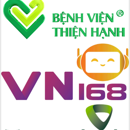
đến năm 2050
Phát động chiến dịch 30 ngày đêm
giải phóng mặt bằng Tuyến đường bộ
ven biển
Đắk Lắk nỗ lực thúc đẩy tăng trưởng
kinh tế từ 10% trở lên trong Quý
II/2026
Đắk Lắk ký kết thỏa thuận hợp tác về
chuyển đổi số giai đoạn 2026 – 2030
với Tập đoàn Bưu chính Viễn thông
Việt Nam
Thứ trưởng Bộ Y tế làm việc với tỉnh
Đắk Lắk về phát triển nhân lực y tế
cho trạm y tế cấp xã
Du lịch Đắk Lắk nâng tầm trải nghiệm
du khách thông qua Hệ thống cơ sở dữ
liệu và Bản đồ số
Tập huấn ứng dụng trí tuệ nhân tạo (AI)
trong thương mại điện tử năm 2026
Đoàn đại biểu Quốc hội tỉnh Đắk Lắk
trao đổi thông tin trước Kỳ họp thứ