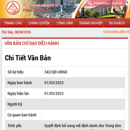
|
Vietnamese
English
TRANG CHỦ
CHÍNH QUYỀN
CÔNG DÂN
DOANH NGHIỆP
DU KHÁCH
Thứ bảy, 08/08/2026
CHÀO MỪNG ĐẾN VỚI CỔNG THÔNG 
VĂN BẢN CHỈ ĐẠO ĐIỀU HÀNH
GIỚI THIỆU
LÃNH ĐẠO UBND TỈNH
Chi Tiết Văn Bản
TIN TỨC SỰ KIỆN
Số ký hiệu
342/QĐ-UBND
SỞ, BAN, NGÀNH
Ngày ban hành
01/03/2023
UBND CÁC XÃ, PHƯỜNG
Ngày hiệu lực
01/03/2023
THÔNG TIN CHỈ ĐẠO ĐIỀU HÀNH
Người Ký
HỆ THỐNG VĂN BẢN
Cơ quan ban hành
Trích yếu
Quyết định bổ sung mã định danh cho Trung tâm
VĂN BẢN HĐND TỈNH