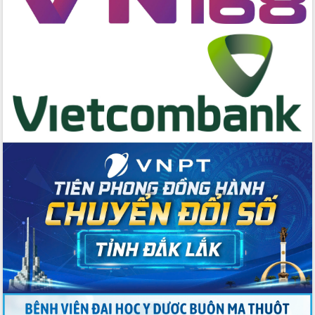
cấp xã
Đắk Lắk phát động hưởng ứng Ngày
Quyền của người tiêu dùng Việt Nam
2026
Đẩy mạnh cải cách hành chính, quyết
tâm đạt được mục tiêu tăng trưởng
hai con số trong năm 2026
Tổ chức trang trọng Lễ hội Đền thờ
Lương Văn Chánh năm 2026
Phó Bí thư Tỉnh ủy Đắk Lắk Đỗ Hữu
Huy giữ chức Bí thư Đảng ủy Ủy Ban
Nhân dân tỉnh
Bệnh án điện tử thúc đẩy chuyển đổi
số y tế tại Đắk Lắk
Chuyển đổi số thư viện: Mở rộng
không gian tri thức trong thời đại số
Đánh giá, rút kinh nghiệm công tác tổ
chức diễn tập trước ngày bầu cử
Chương trình “Gặp gỡ hữu nghị –
Friendship Meeting New Year 2026”