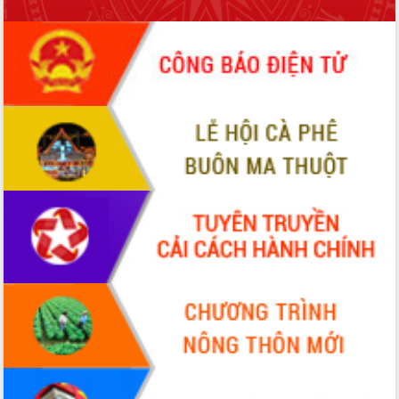
món ăn từ sầu riêng
Đắk Lắk công bố Quy hoạch và xúc
tiến đầu tư tỉnh
Ngành cá ngừ Đắk Lắk chủ động thích
ứng để giữ vững thị trường xuất khẩu
Diễn đàn Kinh tế tư nhân Việt Nam đột
phá cơ chế - Hợp tác công tư
Đề án 06 tạo bước ngoặt đột phá trong
cải cách hành chính tỉnh Đắk Lắk
Kết nối tour, đẩy mạnh chuyển đổi số
để phát triển du lịch Đắk Lắk
Khởi động Dự án Đầu tư xây dựng hạ
tầng kỹ thuật Cụm công nghiệp Tân
Tiến
Gặp mặt các cơ quan báo chí nhân Kỷ
niệm 101 năm Ngày Báo chí Cách
mạng Việt Nam
Đắk Lắk sơ kết 4 năm triển khai thực
hiện Đề án 06 của Chính phủ
Họp báo thông tin về Hội nghị Công bố