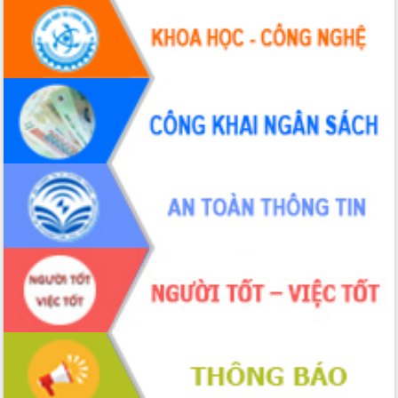
Hội thảo khoa học “Giải pháp thúc đẩy
phát triển nền kinh tế xanh tại tỉnh
Đắk Lắk”
Tăng cường giám sát, đôn đốc thực
hiện nhiệm vụ quản lý tài sản công
hàng tuần
Tháo gỡ những vướng mắc, đẩy mạnh
công tác cải cách thủ tục hành chính
tại Trung tâm Phục vụ hành chính
công tỉnh
Đắk Lắk: Tôn vinh 46 giải pháp tại Hội
thi Sáng tạo Kỹ thuật 2024 - 2025
Đắk Lắk rà soát, điều chỉnh Đề án 190
về phát triển nuôi trồng thủy sản
Phó Chủ tịch UBND tỉnh Đắk Lắk
Trương Công Thái kiểm tra thực địa
Dự án cao tốc Khánh Hòa - Buôn Ma
Thuột
Định vị cà phê Việt Nam như một “di
sản sống” trong dòng chảy toàn cầu