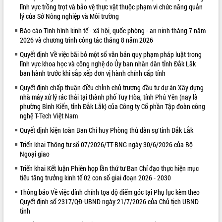
lĩnh vực trồng trọt và bảo vệ thực vật thuộc phạm vi chức năng quản
VIDEO
lý của Sở Nông nghiệp và Môi trường
Báo cáo Tình hình kinh tế - xã hội, quốc phòng - an ninh tháng 7 năm
2026 và chương trình công tác tháng 8 năm 2026
Quyết định Về việc bãi bỏ một số văn bản quy phạm pháp luật trong
lĩnh vực khoa học và công nghệ do Ủy ban nhân dân tỉnh Đắk Lắk
ban hành trước khi sắp xếp đơn vị hành chính cấp tỉnh
Quyết định chấp thuận điều chỉnh chủ trương đầu tư dự án Xây dựng
nhà máy xử lý rác thải tại thành phố Tuy Hòa, tỉnh Phú Yên (nay là
phường Bình Kiến, tỉnh Đắk Lắk) của Công ty Cổ phần Tập đoàn công
Khám bệnh, cấp phát thuốc miễn phí
nghệ T-Tech Việt Nam
và tặng quà người dân xã Cư Pui
Quyết định kiện toàn Ban Chỉ huy Phòng thủ dân sự tỉnh Đắk Lắk
Hội nghị UBND tỉnh Đắk Lắk thường kỳ
tháng 7/2026
Triển khai Thông tư số 07/2026/TT-BNG ngày 30/6/2026 của Bộ
Ngoại giao
Lễ truy tặng danh hiệu “Bà Mẹ Việt
Nam Anh hùng” và trao Huân chương
Triển khai Kết luận Phiên họp lần thứ tư Ban Chỉ đạo thực hiện mục
Lao động
tiêu tăng trưởng kinh tế 02 con số giai đoạn 2026 - 2030
ALBUM ẢNH
UBND tỉnh Đắk Lắk triển khai nhiệm
Thông báo Về việc đính chính tọa độ điểm góc tại Phụ lục kèm theo
vụ 6 tháng cuối năm 2026
Quyết định số 2317/QĐ-UBND ngày 21/7/2026 của Chủ tịch UBND
tỉnh
Kỳ họp thứ Hai, Hội đồng nhân dân
tỉnh khóa XI quyết nghị nhiều nội dung