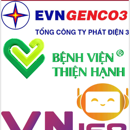
Xây dựng nền hành chính số đồng
hành cùng nông dân dân, doanh nghiệp
Giai đoạn 2026-2030, Đắk Lắk phấn
đấu có 77% xã đạt chuẩn nông thôn
mới
Chuyển đổi số 'mở đường' cho nông
nghiệp Đắk Lắk tăng trưởng bứt phá
Triển khai đồng bộ đo đạc, lập hồ sơ
địa chính, hoàn thiện cơ sở dữ liệu đất
đai
Ứng dụng sinh trắc học - Bước tiến
trong hành trình chuyển đổi số tại Đắk
Lắk
Đắk Lắk nâng cao hiệu quả công tác
Đảng từ Sổ tay đảng viên điện tử
Đắk Lắk đẩy mạnh nuôi biển công
nghệ, hướng tới phát triển thủy sản
bền vững
Tập huấn nâng cao năng lực triển khai
chuyển đổi số cho cán bộ, công chức