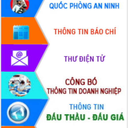
Quy hoạch và Xúc tiến đầu tư tỉnh Đắk
Lắk
Khơi thông điểm nghẽn, đẩy nhanh
giải ngân vốn khắc phục thiên tai
HĐND tỉnh thông qua điều chỉnh Quy
hoạch tỉnh thời kỳ 2021-2030
Hội thảo góp ý hồ sơ điều chỉnh quy
hoạch tỉnh Đắk Lắk thời kỳ 2021-2030,
tầm nhìn đến năm 2050
Nâng cao hiệu quả hoạt động của các
doanh nghiệp nhà nước
Hội nghị triển khai kết nối mạng
truyền số liệu chuyên dùng phục vụ cơ
quan Đảng, Nhà nước
Lễ phát động chuỗi hoạt động chung
tay làm sạch môi trường
Xã Ea Kar bước chuyển mình trong
công tác cải cách hành chính mô hình
mới
UBND tỉnh họp báo định kỳ tháng 4
năm 2026