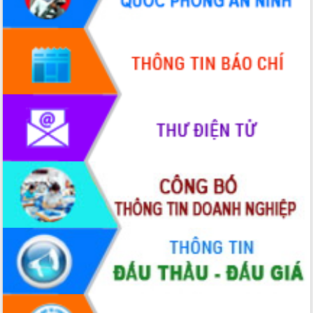
Quy hoạch và Xúc tiến đầu tư tỉnh Đắk
Lắk
Khơi thông điểm nghẽn, đẩy nhanh
giải ngân vốn khắc phục thiên tai
HĐND tỉnh thông qua điều chỉnh Quy
hoạch tỉnh thời kỳ 2021-2030
Hội thảo góp ý hồ sơ điều chỉnh quy
hoạch tỉnh Đắk Lắk thời kỳ 2021-2030,
tầm nhìn đến năm 2050
Nâng cao hiệu quả hoạt động của các
doanh nghiệp nhà nước
Hội nghị triển khai kết nối mạng
truyền số liệu chuyên dùng phục vụ cơ
quan Đảng, Nhà nước
Lễ phát động chuỗi hoạt động chung
tay làm sạch môi trường
Xã Ea Kar bước chuyển mình trong
công tác cải cách hành chính mô hình
mới
UBND tỉnh họp báo định kỳ tháng 4
năm 2026