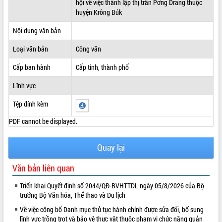
hội về việc thành lập thị trấn Pơng Drang thuộc
huyện Krông Búk
ĐIỂM TIN VĂN BẢN
Nội dung văn bản
QUY HOẠCH - KẾ HOẠCH
Loại văn bản
Công văn
Cấp ban hành
Cấp tỉnh, thành phố
Lĩnh vực
Tệp đính kèm
PDF cannot be displayed.
Quay lại
Văn bản liên quan
Triển khai Quyết định số 2044/QĐ-BVHTTDL ngày 05/8/2026 của Bộ
trưởng Bộ Văn hóa, Thể thao và Du lịch
Về việc công bố Danh mục thủ tục hành chính được sửa đổi, bổ sung
lĩnh vực trồng trọt và bảo vệ thực vật thuộc phạm vi chức năng quản