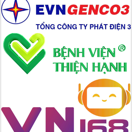
Xây dựng nền hành chính số đồng
hành cùng nông dân dân, doanh nghiệp
Giai đoạn 2026-2030, Đắk Lắk phấn
đấu có 77% xã đạt chuẩn nông thôn
mới
Chuyển đổi số 'mở đường' cho nông
nghiệp Đắk Lắk tăng trưởng bứt phá
Triển khai đồng bộ đo đạc, lập hồ sơ
địa chính, hoàn thiện cơ sở dữ liệu đất
đai
Ứng dụng sinh trắc học - Bước tiến
trong hành trình chuyển đổi số tại Đắk
Lắk
Đắk Lắk nâng cao hiệu quả công tác
Đảng từ Sổ tay đảng viên điện tử
Đắk Lắk đẩy mạnh nuôi biển công
nghệ, hướng tới phát triển thủy sản
bền vững
Tập huấn nâng cao năng lực triển khai
chuyển đổi số cho cán bộ, công chức