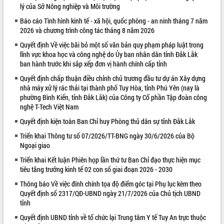
lý của Sở Nông nghiệp và Môi trường
VIDEO
Báo cáo Tình hình kinh tế - xã hội, quốc phòng - an ninh tháng 7 năm
2026 và chương trình công tác tháng 8 năm 2026
Quyết định Về việc bãi bỏ một số văn bản quy phạm pháp luật trong
lĩnh vực khoa học và công nghệ do Ủy ban nhân dân tỉnh Đắk Lắk
ban hành trước khi sắp xếp đơn vị hành chính cấp tỉnh
Quyết định chấp thuận điều chỉnh chủ trương đầu tư dự án Xây dựng
nhà máy xử lý rác thải tại thành phố Tuy Hòa, tỉnh Phú Yên (nay là
phường Bình Kiến, tỉnh Đắk Lắk) của Công ty Cổ phần Tập đoàn công
nghệ T-Tech Việt Nam
Khám bệnh, cấp phát thuốc miễn phí
Quyết định kiện toàn Ban Chỉ huy Phòng thủ dân sự tỉnh Đắk Lắk
và tặng quà người dân xã Cư Pui
Hội nghị UBND tỉnh Đắk Lắk thường kỳ
Triển khai Thông tư số 07/2026/TT-BNG ngày 30/6/2026 của Bộ
Ngoại giao
tháng 7/2026
Lễ truy tặng danh hiệu “Bà Mẹ Việt
Triển khai Kết luận Phiên họp lần thứ tư Ban Chỉ đạo thực hiện mục
Nam Anh hùng” và trao Huân chương
tiêu tăng trưởng kinh tế 02 con số giai đoạn 2026 - 2030
Lao động
Thông báo Về việc đính chính tọa độ điểm góc tại Phụ lục kèm theo
ALBUM ẢNH
UBND tỉnh Đắk Lắk triển khai nhiệm
Quyết định số 2317/QĐ-UBND ngày 21/7/2026 của Chủ tịch UBND
vụ 6 tháng cuối năm 2026
tỉnh
Kỳ họp thứ Hai, Hội đồng nhân dân
Quyết định UBND tỉnh về tổ chức lại Trung tâm Y tế Tuy An trực thuộc
tỉnh khóa XI quyết nghị nhiều nội dung