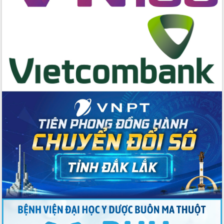
cấp xã
Đắk Lắk phát động hưởng ứng Ngày
Quyền của người tiêu dùng Việt Nam
2026
Đẩy mạnh cải cách hành chính, quyết
tâm đạt được mục tiêu tăng trưởng
hai con số trong năm 2026
Tổ chức trang trọng Lễ hội Đền thờ
Lương Văn Chánh năm 2026
Phó Bí thư Tỉnh ủy Đắk Lắk Đỗ Hữu
Huy giữ chức Bí thư Đảng ủy Ủy Ban
Nhân dân tỉnh
Bệnh án điện tử thúc đẩy chuyển đổi
số y tế tại Đắk Lắk
Chuyển đổi số thư viện: Mở rộng
không gian tri thức trong thời đại số
Đánh giá, rút kinh nghiệm công tác tổ
chức diễn tập trước ngày bầu cử
Chương trình “Gặp gỡ hữu nghị –
Friendship Meeting New Year 2026”