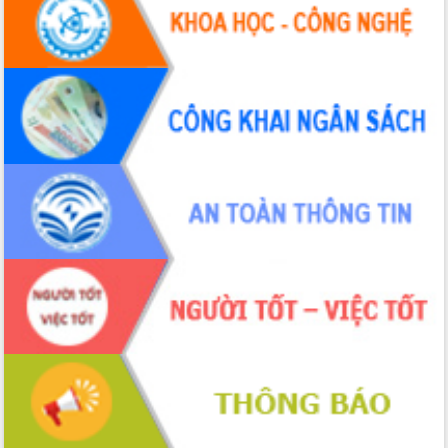
Hội thảo khoa học “Giải pháp thúc đẩy
phát triển nền kinh tế xanh tại tỉnh
Đắk Lắk”
Tăng cường giám sát, đôn đốc thực
hiện nhiệm vụ quản lý tài sản công
hàng tuần
Tháo gỡ những vướng mắc, đẩy mạnh
công tác cải cách thủ tục hành chính
tại Trung tâm Phục vụ hành chính
công tỉnh
Đắk Lắk: Tôn vinh 46 giải pháp tại Hội
thi Sáng tạo Kỹ thuật 2024 - 2025
Đắk Lắk rà soát, điều chỉnh Đề án 190
về phát triển nuôi trồng thủy sản
Phó Chủ tịch UBND tỉnh Đắk Lắk
Trương Công Thái kiểm tra thực địa
Dự án cao tốc Khánh Hòa - Buôn Ma
Thuột
Định vị cà phê Việt Nam như một “di
sản sống” trong dòng chảy toàn cầu