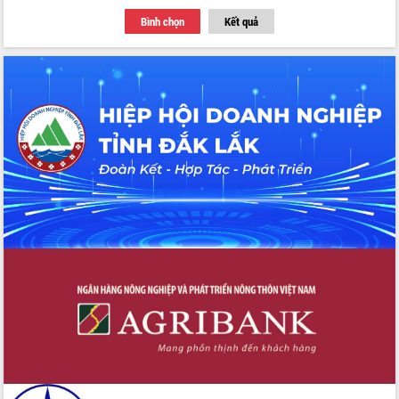
Thứ trưởng Bộ Y tế làm việc với tỉnh
Bình chọn
Kết quả
Đắk Lắk về phát triển nhân lực y tế
cho trạm y tế cấp xã
Du lịch Đắk Lắk nâng tầm trải nghiệm
du khách thông qua Hệ thống cơ sở dữ
liệu và Bản đồ số
Tập huấn ứng dụng trí tuệ nhân tạo (AI)
trong thương mại điện tử năm 2026
Đoàn đại biểu Quốc hội tỉnh Đắk Lắk
trao đổi thông tin trước Kỳ họp thứ
nhất, Quốc hội khóa XVI
Quyết liệt cải cách hành chính, khơi
thông nguồn lực phát triển
Nâng cao hiệu lực, hiệu quả HĐND
tỉnh thông qua hiện đại hóa hành chính
Xã Ea Phê gắn cải cách hành chính với
chuyển đổi số
Phó Chủ tịch Thường trực UBND tỉnh
Hồ Thị Nguyên Thảo làm việc tại Trung
tâm Phục vụ hành chính công xã Ea
Phê