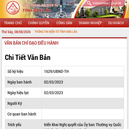
|
Vietnamese
English
TRANG CHỦ
CHÍNH QUYỀN
CÔNG DÂN
DOANH NGHIỆP
DU KHÁCH
Thứ bảy, 08/08/2026
ẾN VỚI CỔNG THÔNG TIN ĐIỆN TỬ TỈNH ĐẮK LẮK
VĂN BẢN CHỈ ĐẠO ĐIỀU HÀNH
GIỚI THIỆU
LÃNH ĐẠO UBND TỈNH
Chi Tiết Văn Bản
TIN TỨC SỰ KIỆN
Số ký hiệu
1629/UBND-TH
SỞ, BAN, NGÀNH
Ngày ban hành
02/03/2023
UBND CÁC XÃ, PHƯỜNG
Ngày hiệu lực
02/03/2023
THÔNG TIN CHỈ ĐẠO ĐIỀU HÀNH
Người Ký
HỆ THỐNG VĂN BẢN
Cơ quan ban hành
Trích yếu
triển khai Nghị quyết của Ủy ban Thường vụ Quốc
VĂN BẢN HĐND TỈNH