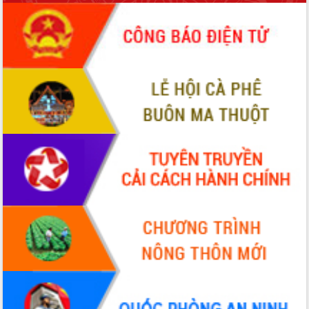
món ăn từ sầu riêng
Đắk Lắk công bố Quy hoạch và xúc
tiến đầu tư tỉnh
Ngành cá ngừ Đắk Lắk chủ động thích
ứng để giữ vững thị trường xuất khẩu
Diễn đàn Kinh tế tư nhân Việt Nam đột
phá cơ chế - Hợp tác công tư
Đề án 06 tạo bước ngoặt đột phá trong
cải cách hành chính tỉnh Đắk Lắk
Kết nối tour, đẩy mạnh chuyển đổi số
để phát triển du lịch Đắk Lắk
Khởi động Dự án Đầu tư xây dựng hạ
tầng kỹ thuật Cụm công nghiệp Tân
Tiến
Gặp mặt các cơ quan báo chí nhân Kỷ
niệm 101 năm Ngày Báo chí Cách
mạng Việt Nam
Đắk Lắk sơ kết 4 năm triển khai thực
hiện Đề án 06 của Chính phủ
Họp báo thông tin về Hội nghị Công bố