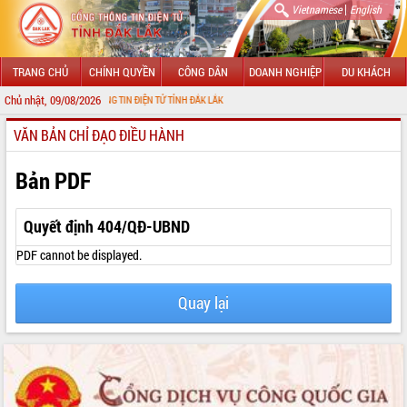
|
Vietnamese
English
TRANG CHỦ
CHÍNH QUYỀN
CÔNG DÂN
DOANH NGHIỆP
DU KHÁCH
Chủ nhật, 09/08/2026
N VỚI CỔNG THÔNG TIN ĐIỆN TỬ TỈNH ĐẮK LẮK
VĂN BẢN CHỈ ĐẠO ĐIỀU HÀNH
GIỚI THIỆU
LÃNH ĐẠO UBND TỈNH
Bản PDF
TIN TỨC SỰ KIỆN
Quyết định 404/QĐ-UBND
SỞ, BAN, NGÀNH
PDF cannot be displayed.
UBND CÁC XÃ, PHƯỜNG
Quay lại
THÔNG TIN CHỈ ĐẠO ĐIỀU HÀNH
HỆ THỐNG VĂN BẢN
VĂN BẢN HĐND TỈNH