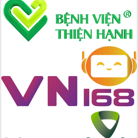
Định vị cà phê Việt Nam như một “di
sản sống” trong dòng chảy toàn cầu
Xây dựng nông thôn mới: Nâng cao đời
sống người dân từ những mô hình thiết
thực
Quyết liệt tháo gỡ vướng mắc, đẩy
nhanh tiến độ các dự án trọng điểm
trong Khu kinh tế Nam Phú Yên
Hòn Yến phát triển du lịch gắn với bảo
tồn biển
Lấy ý kiến điều chỉnh Quy hoạch tỉnh
Đắk Lắk thời kỳ 2021-2030, tầm nhìn
đến năm 2050
Phát động chiến dịch 30 ngày đêm
giải phóng mặt bằng Tuyến đường bộ
ven biển
Đắk Lắk nỗ lực thúc đẩy tăng trưởng
kinh tế từ 10% trở lên trong Quý
II/2026
Đắk Lắk ký kết thỏa thuận hợp tác về
chuyển đổi số giai đoạn 2026 – 2030