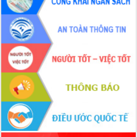
sầu riêng tại Đắk Lắk
Trình diễn nghệ thuật chế biến các
món ăn từ sầu riêng
Đắk Lắk công bố Quy hoạch và xúc
tiến đầu tư tỉnh
Ngành cá ngừ Đắk Lắk chủ động thích
ứng để giữ vững thị trường xuất khẩu
Diễn đàn Kinh tế tư nhân Việt Nam đột
phá cơ chế - Hợp tác công tư
Đề án 06 tạo bước ngoặt đột phá trong
cải cách hành chính tỉnh Đắk Lắk
Kết nối tour, đẩy mạnh chuyển đổi số
để phát triển du lịch Đắk Lắk
Khởi động Dự án Đầu tư xây dựng hạ
tầng kỹ thuật Cụm công nghiệp Tân
Tiến
Gặp mặt các cơ quan báo chí nhân Kỷ
niệm 101 năm Ngày Báo chí Cách
mạng Việt Nam
Đắk Lắk sơ kết 4 năm triển khai thực