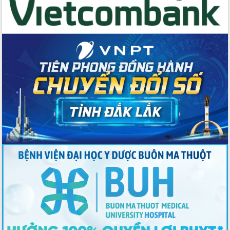
với Tập đoàn Bưu chính Viễn thông
Việt Nam
Thứ trưởng Bộ Y tế làm việc với tỉnh
Đắk Lắk về phát triển nhân lực y tế
cho trạm y tế cấp xã
Du lịch Đắk Lắk nâng tầm trải nghiệm
du khách thông qua Hệ thống cơ sở dữ
liệu và Bản đồ số
Tập huấn ứng dụng trí tuệ nhân tạo (AI)
trong thương mại điện tử năm 2026
Đoàn đại biểu Quốc hội tỉnh Đắk Lắk
trao đổi thông tin trước Kỳ họp thứ
nhất, Quốc hội khóa XVI
Quyết liệt cải cách hành chính, khơi
thông nguồn lực phát triển
Nâng cao hiệu lực, hiệu quả HĐND
tỉnh thông qua hiện đại hóa hành chính
Xã Ea Phê gắn cải cách hành chính với
chuyển đổi số
Phó Chủ tịch Thường trực UBND tỉnh