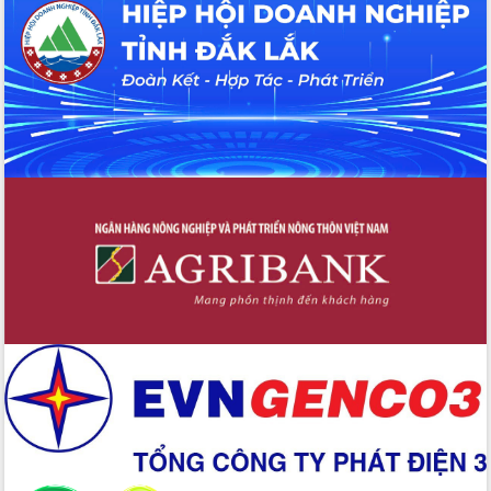
UBND tỉnh họp báo định kỳ tháng 4
năm 2026
Hội thảo khoa học “Giải pháp thúc đẩy
phát triển nền kinh tế xanh tại tỉnh
Đắk Lắk”
Tăng cường giám sát, đôn đốc thực
hiện nhiệm vụ quản lý tài sản công
hàng tuần
Tháo gỡ những vướng mắc, đẩy mạnh
công tác cải cách thủ tục hành chính
tại Trung tâm Phục vụ hành chính
công tỉnh
Đắk Lắk: Tôn vinh 46 giải pháp tại Hội
thi Sáng tạo Kỹ thuật 2024 - 2025
Đắk Lắk rà soát, điều chỉnh Đề án 190
về phát triển nuôi trồng thủy sản
Phó Chủ tịch UBND tỉnh Đắk Lắk
Trương Công Thái kiểm tra thực địa
Dự án cao tốc Khánh Hòa - Buôn Ma
Thuột