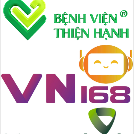
Xây dựng nông thôn mới: Nâng cao đời
sống người dân từ những mô hình thiết
thực
Quyết liệt tháo gỡ vướng mắc, đẩy
nhanh tiến độ các dự án trọng điểm
trong Khu kinh tế Nam Phú Yên
Hòn Yến phát triển du lịch gắn với bảo
tồn biển
Lấy ý kiến điều chỉnh Quy hoạch tỉnh
Đắk Lắk thời kỳ 2021-2030, tầm nhìn
đến năm 2050
Phát động chiến dịch 30 ngày đêm
giải phóng mặt bằng Tuyến đường bộ
ven biển
Đắk Lắk nỗ lực thúc đẩy tăng trưởng
kinh tế từ 10% trở lên trong Quý
II/2026
Đắk Lắk ký kết thỏa thuận hợp tác về
chuyển đổi số giai đoạn 2026 – 2030
với Tập đoàn Bưu chính Viễn thông
Việt Nam