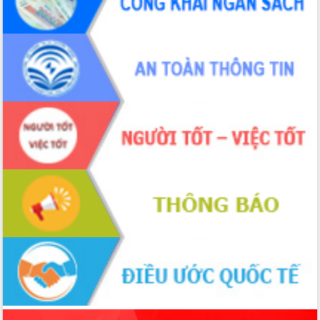
món ăn từ sầu riêng
Đắk Lắk công bố Quy hoạch và xúc
tiến đầu tư tỉnh
Ngành cá ngừ Đắk Lắk chủ động thích
ứng để giữ vững thị trường xuất khẩu
Diễn đàn Kinh tế tư nhân Việt Nam đột
phá cơ chế - Hợp tác công tư
Đề án 06 tạo bước ngoặt đột phá trong
cải cách hành chính tỉnh Đắk Lắk
Kết nối tour, đẩy mạnh chuyển đổi số
để phát triển du lịch Đắk Lắk
Khởi động Dự án Đầu tư xây dựng hạ
tầng kỹ thuật Cụm công nghiệp Tân
Tiến
Gặp mặt các cơ quan báo chí nhân Kỷ
niệm 101 năm Ngày Báo chí Cách
mạng Việt Nam
Đắk Lắk sơ kết 4 năm triển khai thực
hiện Đề án 06 của Chính phủ
Họp báo thông tin về Hội nghị Công bố