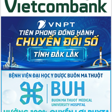
Thứ trưởng Bộ Y tế làm việc với tỉnh
Đắk Lắk về phát triển nhân lực y tế
cho trạm y tế cấp xã
Du lịch Đắk Lắk nâng tầm trải nghiệm
du khách thông qua Hệ thống cơ sở dữ
liệu và Bản đồ số
Tập huấn ứng dụng trí tuệ nhân tạo (AI)
trong thương mại điện tử năm 2026
Đoàn đại biểu Quốc hội tỉnh Đắk Lắk
trao đổi thông tin trước Kỳ họp thứ
nhất, Quốc hội khóa XVI
Quyết liệt cải cách hành chính, khơi
thông nguồn lực phát triển
Nâng cao hiệu lực, hiệu quả HĐND
tỉnh thông qua hiện đại hóa hành chính
Xã Ea Phê gắn cải cách hành chính với
chuyển đổi số
Phó Chủ tịch Thường trực UBND tỉnh
Hồ Thị Nguyên Thảo làm việc tại Trung
tâm Phục vụ hành chính công xã Ea
Phê