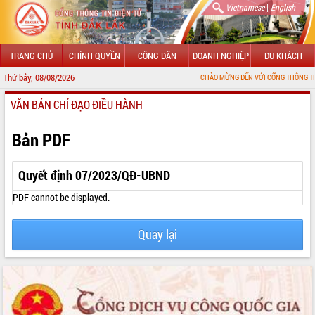
|
Vietnamese
English
TRANG CHỦ
CHÍNH QUYỀN
CÔNG DÂN
DOANH NGHIỆP
DU KHÁCH
Thứ bảy, 08/08/2026
CHÀO MỪNG ĐẾN VỚI CỔNG THÔNG TIN ĐIỆN TỬ T
VĂN BẢN CHỈ ĐẠO ĐIỀU HÀNH
GIỚI THIỆU
LÃNH ĐẠO UBND TỈNH
Bản PDF
TIN TỨC SỰ KIỆN
Quyết định 07/2023/QĐ-UBND
SỞ, BAN, NGÀNH
PDF cannot be displayed.
UBND CÁC XÃ, PHƯỜNG
Quay lại
THÔNG TIN CHỈ ĐẠO ĐIỀU HÀNH
HỆ THỐNG VĂN BẢN
VĂN BẢN HĐND TỈNH