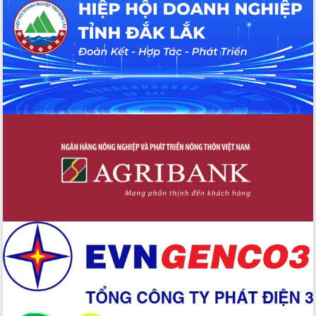
Hội thảo khoa học “Giải pháp thúc đẩy
phát triển nền kinh tế xanh tại tỉnh
Đắk Lắk”
Tăng cường giám sát, đôn đốc thực
hiện nhiệm vụ quản lý tài sản công
hàng tuần
Tháo gỡ những vướng mắc, đẩy mạnh
công tác cải cách thủ tục hành chính
tại Trung tâm Phục vụ hành chính
công tỉnh
Đắk Lắk: Tôn vinh 46 giải pháp tại Hội
thi Sáng tạo Kỹ thuật 2024 - 2025
Đắk Lắk rà soát, điều chỉnh Đề án 190
về phát triển nuôi trồng thủy sản
Phó Chủ tịch UBND tỉnh Đắk Lắk
Trương Công Thái kiểm tra thực địa
Dự án cao tốc Khánh Hòa - Buôn Ma
Thuột
Định vị cà phê Việt Nam như một “di
sản sống” trong dòng chảy toàn cầu