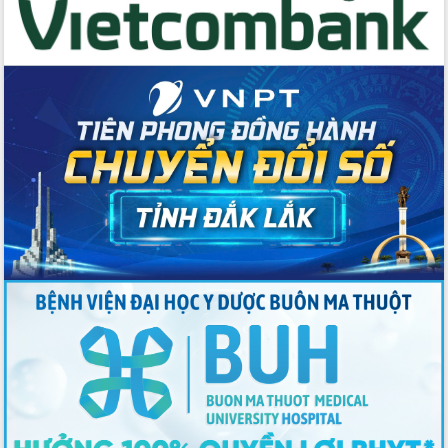
Thứ trưởng Bộ Y tế làm việc với tỉnh
Đắk Lắk về phát triển nhân lực y tế
cho trạm y tế cấp xã
Du lịch Đắk Lắk nâng tầm trải nghiệm
du khách thông qua Hệ thống cơ sở dữ
liệu và Bản đồ số
Tập huấn ứng dụng trí tuệ nhân tạo (AI)
trong thương mại điện tử năm 2026
Đoàn đại biểu Quốc hội tỉnh Đắk Lắk
trao đổi thông tin trước Kỳ họp thứ
nhất, Quốc hội khóa XVI
Quyết liệt cải cách hành chính, khơi
thông nguồn lực phát triển
Nâng cao hiệu lực, hiệu quả HĐND
tỉnh thông qua hiện đại hóa hành chính
Xã Ea Phê gắn cải cách hành chính với
chuyển đổi số
Phó Chủ tịch Thường trực UBND tỉnh
Hồ Thị Nguyên Thảo làm việc tại Trung
tâm Phục vụ hành chính công xã Ea
Phê