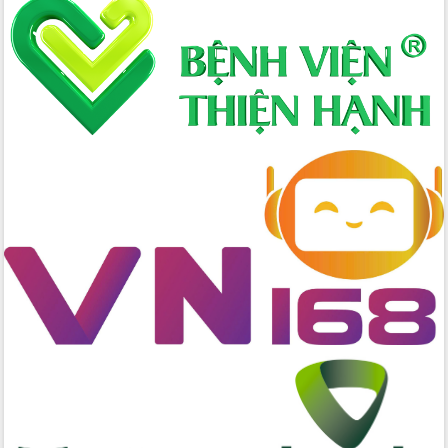
Xây dựng nông thôn mới: Nâng cao đời
sống người dân từ những mô hình thiết
thực
Quyết liệt tháo gỡ vướng mắc, đẩy
nhanh tiến độ các dự án trọng điểm
trong Khu kinh tế Nam Phú Yên
Hòn Yến phát triển du lịch gắn với bảo
tồn biển
Lấy ý kiến điều chỉnh Quy hoạch tỉnh
Đắk Lắk thời kỳ 2021-2030, tầm nhìn
đến năm 2050
Phát động chiến dịch 30 ngày đêm
giải phóng mặt bằng Tuyến đường bộ
ven biển
Đắk Lắk nỗ lực thúc đẩy tăng trưởng
kinh tế từ 10% trở lên trong Quý
II/2026
Đắk Lắk ký kết thỏa thuận hợp tác về
chuyển đổi số giai đoạn 2026 – 2030
với Tập đoàn Bưu chính Viễn thông
Việt Nam