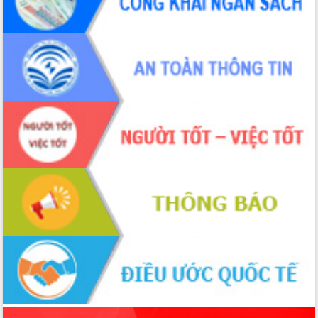
món ăn từ sầu riêng
Đắk Lắk công bố Quy hoạch và xúc
tiến đầu tư tỉnh
Ngành cá ngừ Đắk Lắk chủ động thích
ứng để giữ vững thị trường xuất khẩu
Diễn đàn Kinh tế tư nhân Việt Nam đột
phá cơ chế - Hợp tác công tư
Đề án 06 tạo bước ngoặt đột phá trong
cải cách hành chính tỉnh Đắk Lắk
Kết nối tour, đẩy mạnh chuyển đổi số
để phát triển du lịch Đắk Lắk
Khởi động Dự án Đầu tư xây dựng hạ
tầng kỹ thuật Cụm công nghiệp Tân
Tiến
Gặp mặt các cơ quan báo chí nhân Kỷ
niệm 101 năm Ngày Báo chí Cách
mạng Việt Nam
Đắk Lắk sơ kết 4 năm triển khai thực
hiện Đề án 06 của Chính phủ
Họp báo thông tin về Hội nghị Công bố