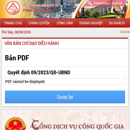
|
Vietnamese
English
TRANG CHỦ
CHÍNH QUYỀN
CÔNG DÂN
DOANH NGHIỆP
DU KHÁCH
Thứ bảy, 08/08/2026
CHÀO MỪNG ĐẾN VỚI
VĂN BẢN CHỈ ĐẠO ĐIỀU HÀNH
GIỚI THIỆU
LÃNH ĐẠO UBND TỈNH
Bản PDF
TIN TỨC SỰ KIỆN
Quyết định 09/2023/QĐ-UBND
SỞ, BAN, NGÀNH
PDF cannot be displayed.
UBND CÁC XÃ, PHƯỜNG
Quay lại
THÔNG TIN CHỈ ĐẠO ĐIỀU HÀNH
HỆ THỐNG VĂN BẢN
VĂN BẢN HĐND TỈNH