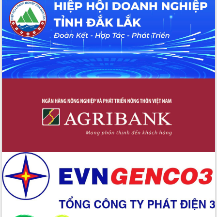
Hội thảo khoa học “Giải pháp thúc đẩy
phát triển nền kinh tế xanh tại tỉnh
Đắk Lắk”
Tăng cường giám sát, đôn đốc thực
hiện nhiệm vụ quản lý tài sản công
hàng tuần
Tháo gỡ những vướng mắc, đẩy mạnh
công tác cải cách thủ tục hành chính
tại Trung tâm Phục vụ hành chính
công tỉnh
Đắk Lắk: Tôn vinh 46 giải pháp tại Hội
thi Sáng tạo Kỹ thuật 2024 - 2025
Đắk Lắk rà soát, điều chỉnh Đề án 190
về phát triển nuôi trồng thủy sản
Phó Chủ tịch UBND tỉnh Đắk Lắk
Trương Công Thái kiểm tra thực địa
Dự án cao tốc Khánh Hòa - Buôn Ma
Thuột
Định vị cà phê Việt Nam như một “di
sản sống” trong dòng chảy toàn cầu