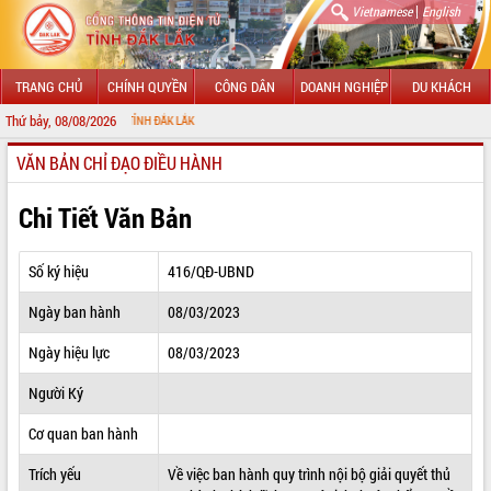
|
Vietnamese
English
TRANG CHỦ
CHÍNH QUYỀN
CÔNG DÂN
DOANH NGHIỆP
DU KHÁCH
Thứ bảy, 08/08/2026
CH
VĂN BẢN CHỈ ĐẠO ĐIỀU HÀNH
GIỚI THIỆU
LÃNH ĐẠO UBND TỈNH
Chi Tiết Văn Bản
TIN TỨC SỰ KIỆN
Số ký hiệu
416/QĐ-UBND
SỞ, BAN, NGÀNH
Ngày ban hành
08/03/2023
UBND CÁC XÃ, PHƯỜNG
Ngày hiệu lực
08/03/2023
THÔNG TIN CHỈ ĐẠO ĐIỀU HÀNH
Người Ký
HỆ THỐNG VĂN BẢN
Cơ quan ban hành
Trích yếu
Về việc ban hành quy trình nội bộ giải quyết thủ
VĂN BẢN HĐND TỈNH