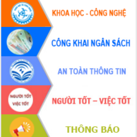
Hội thảo khoa học “Giải pháp thúc đẩy
phát triển nền kinh tế xanh tại tỉnh
Đắk Lắk”
Tăng cường giám sát, đôn đốc thực
hiện nhiệm vụ quản lý tài sản công
hàng tuần
Tháo gỡ những vướng mắc, đẩy mạnh
công tác cải cách thủ tục hành chính
tại Trung tâm Phục vụ hành chính
công tỉnh
Đắk Lắk: Tôn vinh 46 giải pháp tại Hội
thi Sáng tạo Kỹ thuật 2024 - 2025
Đắk Lắk rà soát, điều chỉnh Đề án 190
về phát triển nuôi trồng thủy sản
Phó Chủ tịch UBND tỉnh Đắk Lắk
Trương Công Thái kiểm tra thực địa
Dự án cao tốc Khánh Hòa - Buôn Ma
Thuột
Định vị cà phê Việt Nam như một “di
sản sống” trong dòng chảy toàn cầu