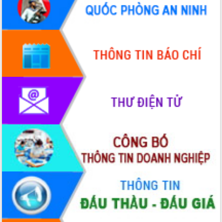
Quy hoạch và Xúc tiến đầu tư tỉnh Đắk
Lắk
Khơi thông điểm nghẽn, đẩy nhanh
giải ngân vốn khắc phục thiên tai
HĐND tỉnh thông qua điều chỉnh Quy
hoạch tỉnh thời kỳ 2021-2030
Hội thảo góp ý hồ sơ điều chỉnh quy
hoạch tỉnh Đắk Lắk thời kỳ 2021-2030,
tầm nhìn đến năm 2050
Nâng cao hiệu quả hoạt động của các
doanh nghiệp nhà nước
Hội nghị triển khai kết nối mạng
truyền số liệu chuyên dùng phục vụ cơ
quan Đảng, Nhà nước
Lễ phát động chuỗi hoạt động chung
tay làm sạch môi trường
Xã Ea Kar bước chuyển mình trong
công tác cải cách hành chính mô hình
mới
UBND tỉnh họp báo định kỳ tháng 4
năm 2026