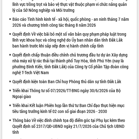
lĩnh vực trồng trọt và bảo vệ thực vật thuộc phạm vi chức năng quản
VIDEO
lý của Sở Nông nghiệp và Môi trường
Báo cáo Tình hình kinh tế - xã hội, quốc phòng - an ninh tháng 7 năm
2026 và chương trình công tác tháng 8 năm 2026
Quyết định Về việc bãi bỏ một số văn bản quy phạm pháp luật trong
lĩnh vực khoa học và công nghệ do Ủy ban nhân dân tỉnh Đắk Lắk
ban hành trước khi sắp xếp đơn vị hành chính cấp tỉnh
Quyết định chấp thuận điều chỉnh chủ trương đầu tư dự án Xây dựng
nhà máy xử lý rác thải tại thành phố Tuy Hòa, tỉnh Phú Yên (nay là
phường Bình Kiến, tỉnh Đắk Lắk) của Công ty Cổ phần Tập đoàn công
Khám bệnh, cấp phát thuốc miễn phí
nghệ T-Tech Việt Nam
và tặng quà người dân xã Cư Pui
Quyết định kiện toàn Ban Chỉ huy Phòng thủ dân sự tỉnh Đắk Lắk
Hội nghị UBND tỉnh Đắk Lắk thường kỳ
tháng 7/2026
Triển khai Thông tư số 07/2026/TT-BNG ngày 30/6/2026 của Bộ
Ngoại giao
Lễ truy tặng danh hiệu “Bà Mẹ Việt
Nam Anh hùng” và trao Huân chương
Triển khai Kết luận Phiên họp lần thứ tư Ban Chỉ đạo thực hiện mục
Lao động
tiêu tăng trưởng kinh tế 02 con số giai đoạn 2026 - 2030
ALBUM ẢNH
UBND tỉnh Đắk Lắk triển khai nhiệm
Thông báo Về việc đính chính tọa độ điểm góc tại Phụ lục kèm theo
vụ 6 tháng cuối năm 2026
Quyết định số 2317/QĐ-UBND ngày 21/7/2026 của Chủ tịch UBND
tỉnh
Kỳ họp thứ Hai, Hội đồng nhân dân
tỉnh khóa XI quyết nghị nhiều nội dung