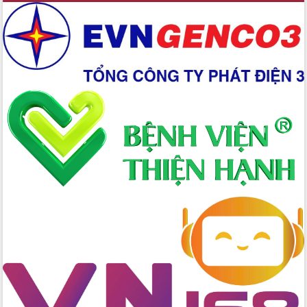
Xây dựng nền hành chính số đồng
hành cùng nông dân dân, doanh nghiệp
Giai đoạn 2026-2030, Đắk Lắk phấn
đấu có 77% xã đạt chuẩn nông thôn
mới
Chuyển đổi số 'mở đường' cho nông
nghiệp Đắk Lắk tăng trưởng bứt phá
Triển khai đồng bộ đo đạc, lập hồ sơ
địa chính, hoàn thiện cơ sở dữ liệu đất
đai
Ứng dụng sinh trắc học - Bước tiến
trong hành trình chuyển đổi số tại Đắk
Lắk
Đắk Lắk nâng cao hiệu quả công tác
Đảng từ Sổ tay đảng viên điện tử
Đắk Lắk đẩy mạnh nuôi biển công
nghệ, hướng tới phát triển thủy sản
bền vững
Tập huấn nâng cao năng lực triển khai
chuyển đổi số cho cán bộ, công chức