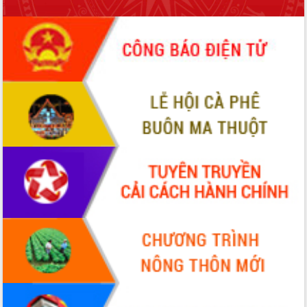
món ăn từ sầu riêng
Đắk Lắk công bố Quy hoạch và xúc
tiến đầu tư tỉnh
Ngành cá ngừ Đắk Lắk chủ động thích
ứng để giữ vững thị trường xuất khẩu
Diễn đàn Kinh tế tư nhân Việt Nam đột
phá cơ chế - Hợp tác công tư
Đề án 06 tạo bước ngoặt đột phá trong
cải cách hành chính tỉnh Đắk Lắk
Kết nối tour, đẩy mạnh chuyển đổi số
để phát triển du lịch Đắk Lắk
Khởi động Dự án Đầu tư xây dựng hạ
tầng kỹ thuật Cụm công nghiệp Tân
Tiến
Gặp mặt các cơ quan báo chí nhân Kỷ
niệm 101 năm Ngày Báo chí Cách
mạng Việt Nam
Đắk Lắk sơ kết 4 năm triển khai thực
hiện Đề án 06 của Chính phủ
Họp báo thông tin về Hội nghị Công bố