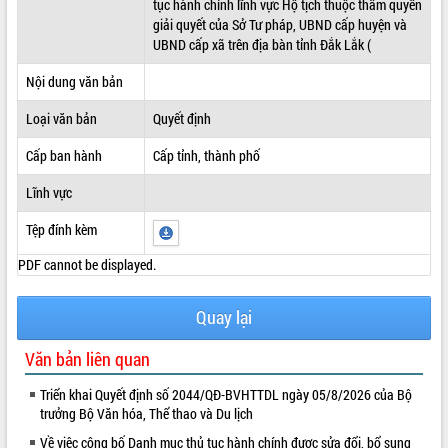
tục hành chính lĩnh vực Hộ tịch thuộc thẩm quyền
giải quyết của Sở Tư pháp, UBND cấp huyện và
ĐIỂM TIN VĂN BẢN
UBND cấp xã trên địa bàn tỉnh Đắk Lắk (
QUY HOẠCH - KẾ HOẠCH
Nội dung văn bản
Loại văn bản
Quyết định
Cấp ban hành
Cấp tỉnh, thành phố
Lĩnh vực
Tệp đính kèm
PDF cannot be displayed.
Quay lại
Văn bản liên quan
Triển khai Quyết định số 2044/QĐ-BVHTTDL ngày 05/8/2026 của Bộ
trưởng Bộ Văn hóa, Thể thao và Du lịch
Về việc công bố Danh mục thủ tục hành chính được sửa đổi, bổ sung