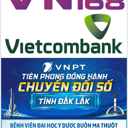
cấp xã
Đắk Lắk phát động hưởng ứng Ngày
Quyền của người tiêu dùng Việt Nam
2026
Đẩy mạnh cải cách hành chính, quyết
tâm đạt được mục tiêu tăng trưởng
hai con số trong năm 2026
Tổ chức trang trọng Lễ hội Đền thờ
Lương Văn Chánh năm 2026
Phó Bí thư Tỉnh ủy Đắk Lắk Đỗ Hữu
Huy giữ chức Bí thư Đảng ủy Ủy Ban
Nhân dân tỉnh
Bệnh án điện tử thúc đẩy chuyển đổi
số y tế tại Đắk Lắk
Chuyển đổi số thư viện: Mở rộng
không gian tri thức trong thời đại số
Đánh giá, rút kinh nghiệm công tác tổ
chức diễn tập trước ngày bầu cử
Chương trình “Gặp gỡ hữu nghị –
Friendship Meeting New Year 2026”