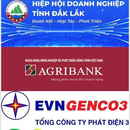
Hội thảo khoa học “Giải pháp thúc đẩy
phát triển nền kinh tế xanh tại tỉnh
Đắk Lắk”
Tăng cường giám sát, đôn đốc thực
hiện nhiệm vụ quản lý tài sản công
hàng tuần
Tháo gỡ những vướng mắc, đẩy mạnh
công tác cải cách thủ tục hành chính
tại Trung tâm Phục vụ hành chính
công tỉnh
Đắk Lắk: Tôn vinh 46 giải pháp tại Hội
thi Sáng tạo Kỹ thuật 2024 - 2025
Đắk Lắk rà soát, điều chỉnh Đề án 190
về phát triển nuôi trồng thủy sản
Phó Chủ tịch UBND tỉnh Đắk Lắk
Trương Công Thái kiểm tra thực địa
Dự án cao tốc Khánh Hòa - Buôn Ma
Thuột
Định vị cà phê Việt Nam như một “di
sản sống” trong dòng chảy toàn cầu