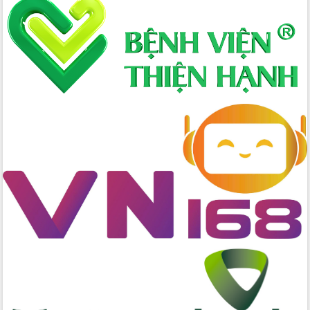
Xây dựng nông thôn mới: Nâng cao đời
sống người dân từ những mô hình thiết
thực
Quyết liệt tháo gỡ vướng mắc, đẩy
nhanh tiến độ các dự án trọng điểm
trong Khu kinh tế Nam Phú Yên
Hòn Yến phát triển du lịch gắn với bảo
tồn biển
Lấy ý kiến điều chỉnh Quy hoạch tỉnh
Đắk Lắk thời kỳ 2021-2030, tầm nhìn
đến năm 2050
Phát động chiến dịch 30 ngày đêm
giải phóng mặt bằng Tuyến đường bộ
ven biển
Đắk Lắk nỗ lực thúc đẩy tăng trưởng
kinh tế từ 10% trở lên trong Quý
II/2026
Đắk Lắk ký kết thỏa thuận hợp tác về
chuyển đổi số giai đoạn 2026 – 2030
với Tập đoàn Bưu chính Viễn thông
Việt Nam