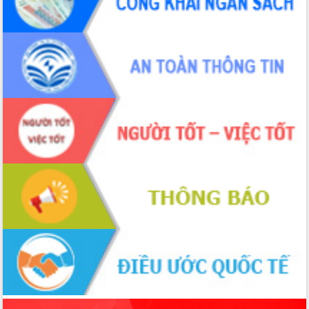
món ăn từ sầu riêng
Đắk Lắk công bố Quy hoạch và xúc
tiến đầu tư tỉnh
Ngành cá ngừ Đắk Lắk chủ động thích
ứng để giữ vững thị trường xuất khẩu
Diễn đàn Kinh tế tư nhân Việt Nam đột
phá cơ chế - Hợp tác công tư
Đề án 06 tạo bước ngoặt đột phá trong
cải cách hành chính tỉnh Đắk Lắk
Kết nối tour, đẩy mạnh chuyển đổi số
để phát triển du lịch Đắk Lắk
Khởi động Dự án Đầu tư xây dựng hạ
tầng kỹ thuật Cụm công nghiệp Tân
Tiến
Gặp mặt các cơ quan báo chí nhân Kỷ
niệm 101 năm Ngày Báo chí Cách
mạng Việt Nam
Đắk Lắk sơ kết 4 năm triển khai thực
hiện Đề án 06 của Chính phủ
Họp báo thông tin về Hội nghị Công bố