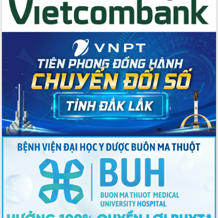
Thứ trưởng Bộ Y tế làm việc với tỉnh
Đắk Lắk về phát triển nhân lực y tế
cho trạm y tế cấp xã
Du lịch Đắk Lắk nâng tầm trải nghiệm
du khách thông qua Hệ thống cơ sở dữ
liệu và Bản đồ số
Tập huấn ứng dụng trí tuệ nhân tạo (AI)
trong thương mại điện tử năm 2026
Đoàn đại biểu Quốc hội tỉnh Đắk Lắk
trao đổi thông tin trước Kỳ họp thứ
nhất, Quốc hội khóa XVI
Quyết liệt cải cách hành chính, khơi
thông nguồn lực phát triển
Nâng cao hiệu lực, hiệu quả HĐND
tỉnh thông qua hiện đại hóa hành chính
Xã Ea Phê gắn cải cách hành chính với
chuyển đổi số
Phó Chủ tịch Thường trực UBND tỉnh
Hồ Thị Nguyên Thảo làm việc tại Trung
tâm Phục vụ hành chính công xã Ea
Phê