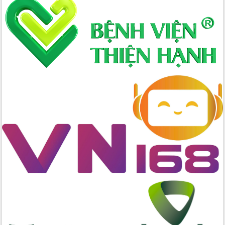
thực
Quyết liệt tháo gỡ vướng mắc, đẩy
nhanh tiến độ các dự án trọng điểm
trong Khu kinh tế Nam Phú Yên
Hòn Yến phát triển du lịch gắn với bảo
tồn biển
Lấy ý kiến điều chỉnh Quy hoạch tỉnh
Đắk Lắk thời kỳ 2021-2030, tầm nhìn
đến năm 2050
Phát động chiến dịch 30 ngày đêm
giải phóng mặt bằng Tuyến đường bộ
ven biển
Đắk Lắk nỗ lực thúc đẩy tăng trưởng
kinh tế từ 10% trở lên trong Quý
II/2026
Đắk Lắk ký kết thỏa thuận hợp tác về
chuyển đổi số giai đoạn 2026 – 2030
với Tập đoàn Bưu chính Viễn thông
Việt Nam
Thứ trưởng Bộ Y tế làm việc với tỉnh
Đắk Lắk về phát triển nhân lực y tế