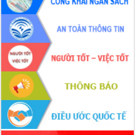
tiến đầu tư tỉnh
Ngành cá ngừ Đắk Lắk chủ động thích
ứng để giữ vững thị trường xuất khẩu
Diễn đàn Kinh tế tư nhân Việt Nam đột
phá cơ chế - Hợp tác công tư
Đề án 06 tạo bước ngoặt đột phá trong
cải cách hành chính tỉnh Đắk Lắk
Kết nối tour, đẩy mạnh chuyển đổi số
để phát triển du lịch Đắk Lắk
Khởi động Dự án Đầu tư xây dựng hạ
tầng kỹ thuật Cụm công nghiệp Tân
Tiến
Gặp mặt các cơ quan báo chí nhân Kỷ
niệm 101 năm Ngày Báo chí Cách
mạng Việt Nam
Đắk Lắk sơ kết 4 năm triển khai thực
hiện Đề án 06 của Chính phủ
Họp báo thông tin về Hội nghị Công bố
Quy hoạch và Xúc tiến đầu tư tỉnh Đắk
Lắk