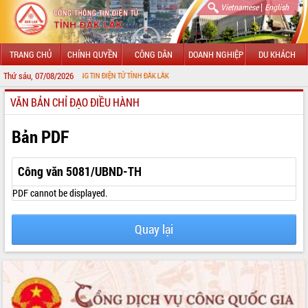
|
Vietnamese
English
TRANG CHỦ
CHÍNH QUYỀN
CÔNG DÂN
DOANH NGHIỆP
DU KHÁCH
Thứ sáu, 07/08/2026
ỚI CỔNG THÔNG TIN ĐIỆN TỬ TỈNH ĐẮK LẮK
VĂN BẢN CHỈ ĐẠO ĐIỀU HÀNH
GIỚI THIỆU
LÃNH ĐẠO UBND TỈNH
Bản PDF
TIN TỨC SỰ KIỆN
Công văn 5081/UBND-TH
SỞ, BAN, NGÀNH
PDF cannot be displayed.
UBND CÁC XÃ, PHƯỜNG
Quay lại
THÔNG TIN CHỈ ĐẠO ĐIỀU HÀNH
HỆ THỐNG VĂN BẢN
VĂN BẢN HĐND TỈNH