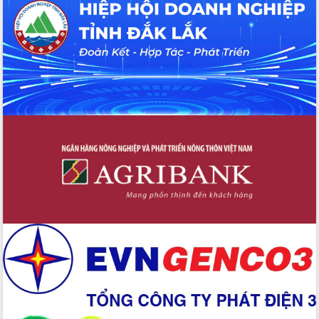
Đắk Lắk”
Tăng cường giám sát, đôn đốc thực
hiện nhiệm vụ quản lý tài sản công
hàng tuần
Tháo gỡ những vướng mắc, đẩy mạnh
công tác cải cách thủ tục hành chính
tại Trung tâm Phục vụ hành chính
công tỉnh
Đắk Lắk: Tôn vinh 46 giải pháp tại Hội
thi Sáng tạo Kỹ thuật 2024 - 2025
Đắk Lắk rà soát, điều chỉnh Đề án 190
về phát triển nuôi trồng thủy sản
Phó Chủ tịch UBND tỉnh Đắk Lắk
Trương Công Thái kiểm tra thực địa
Dự án cao tốc Khánh Hòa - Buôn Ma
Thuột
Định vị cà phê Việt Nam như một “di
sản sống” trong dòng chảy toàn cầu
Xây dựng nông thôn mới: Nâng cao đời
sống người dân từ những mô hình thiết