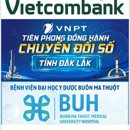
cho trạm y tế cấp xã
Du lịch Đắk Lắk nâng tầm trải nghiệm
du khách thông qua Hệ thống cơ sở dữ
liệu và Bản đồ số
Tập huấn ứng dụng trí tuệ nhân tạo (AI)
trong thương mại điện tử năm 2026
Đoàn đại biểu Quốc hội tỉnh Đắk Lắk
trao đổi thông tin trước Kỳ họp thứ
nhất, Quốc hội khóa XVI
Quyết liệt cải cách hành chính, khơi
thông nguồn lực phát triển
Nâng cao hiệu lực, hiệu quả HĐND
tỉnh thông qua hiện đại hóa hành chính
Xã Ea Phê gắn cải cách hành chính với
chuyển đổi số
Phó Chủ tịch Thường trực UBND tỉnh
Hồ Thị Nguyên Thảo làm việc tại Trung
tâm Phục vụ hành chính công xã Ea
Phê
Xây dựng nền hành chính số đồng
hành cùng nông dân dân, doanh nghiệp