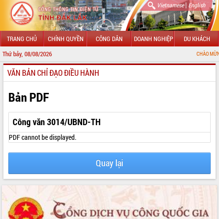
|
Vietnamese
English
TRANG CHỦ
CHÍNH QUYỀN
CÔNG DÂN
DOANH NGHIỆP
DU KHÁCH
Thứ bảy, 08/08/2026
CHÀO MỪNG ĐẾN VỚI C
VĂN BẢN CHỈ ĐẠO ĐIỀU HÀNH
GIỚI THIỆU
LÃNH ĐẠO UBND TỈNH
Bản PDF
TIN TỨC SỰ KIỆN
Công văn 3014/UBND-TH
SỞ, BAN, NGÀNH
PDF cannot be displayed.
UBND CÁC XÃ, PHƯỜNG
Quay lại
THÔNG TIN CHỈ ĐẠO ĐIỀU HÀNH
HỆ THỐNG VĂN BẢN
VĂN BẢN HĐND TỈNH