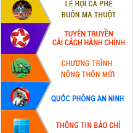
VIDEO
Không có file video nào để phát.
ALBUM ẢNH
LIÊN KẾT WEB