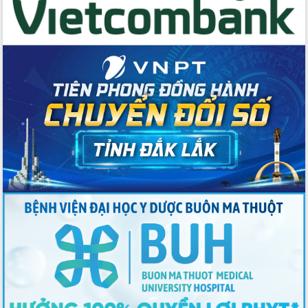
Thứ trưởng Bộ Y tế làm việc với tỉnh
Đắk Lắk về phát triển nhân lực y tế
cho trạm y tế cấp xã
Du lịch Đắk Lắk nâng tầm trải nghiệm
du khách thông qua Hệ thống cơ sở dữ
liệu và Bản đồ số
Tập huấn ứng dụng trí tuệ nhân tạo (AI)
trong thương mại điện tử năm 2026
Đoàn đại biểu Quốc hội tỉnh Đắk Lắk
trao đổi thông tin trước Kỳ họp thứ
nhất, Quốc hội khóa XVI
Quyết liệt cải cách hành chính, khơi
thông nguồn lực phát triển
Nâng cao hiệu lực, hiệu quả HĐND
tỉnh thông qua hiện đại hóa hành chính
Xã Ea Phê gắn cải cách hành chính với
chuyển đổi số
Phó Chủ tịch Thường trực UBND tỉnh
Hồ Thị Nguyên Thảo làm việc tại Trung
tâm Phục vụ hành chính công xã Ea
Phê