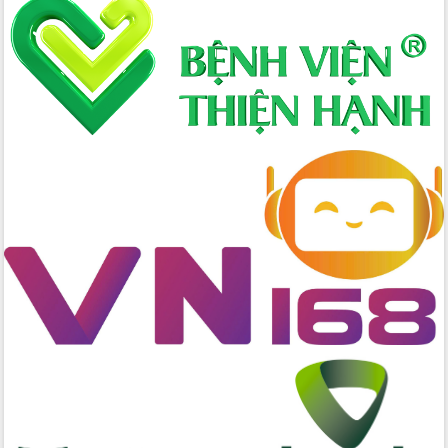
Xây dựng nông thôn mới: Nâng cao đời
sống người dân từ những mô hình thiết
thực
Quyết liệt tháo gỡ vướng mắc, đẩy
nhanh tiến độ các dự án trọng điểm
trong Khu kinh tế Nam Phú Yên
Hòn Yến phát triển du lịch gắn với bảo
tồn biển
Lấy ý kiến điều chỉnh Quy hoạch tỉnh
Đắk Lắk thời kỳ 2021-2030, tầm nhìn
đến năm 2050
Phát động chiến dịch 30 ngày đêm
giải phóng mặt bằng Tuyến đường bộ
ven biển
Đắk Lắk nỗ lực thúc đẩy tăng trưởng
kinh tế từ 10% trở lên trong Quý
II/2026
Đắk Lắk ký kết thỏa thuận hợp tác về
chuyển đổi số giai đoạn 2026 – 2030
với Tập đoàn Bưu chính Viễn thông
Việt Nam