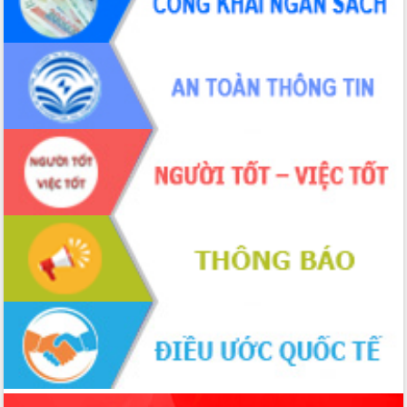
món ăn từ sầu riêng
Đắk Lắk công bố Quy hoạch và xúc
tiến đầu tư tỉnh
Ngành cá ngừ Đắk Lắk chủ động thích
ứng để giữ vững thị trường xuất khẩu
Diễn đàn Kinh tế tư nhân Việt Nam đột
phá cơ chế - Hợp tác công tư
Đề án 06 tạo bước ngoặt đột phá trong
cải cách hành chính tỉnh Đắk Lắk
Kết nối tour, đẩy mạnh chuyển đổi số
để phát triển du lịch Đắk Lắk
Khởi động Dự án Đầu tư xây dựng hạ
tầng kỹ thuật Cụm công nghiệp Tân
Tiến
Gặp mặt các cơ quan báo chí nhân Kỷ
niệm 101 năm Ngày Báo chí Cách
mạng Việt Nam
Đắk Lắk sơ kết 4 năm triển khai thực
hiện Đề án 06 của Chính phủ
Họp báo thông tin về Hội nghị Công bố