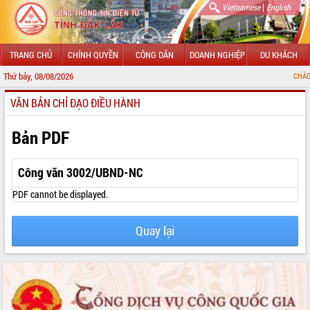
|
Vietnamese
English
TRANG CHỦ
CHÍNH QUYỀN
CÔNG DÂN
DOANH NGHIỆP
DU KHÁCH
Thứ bảy, 08/08/2026
CHÀO MỪNG ĐẾN V
VĂN BẢN CHỈ ĐẠO ĐIỀU HÀNH
GIỚI THIỆU
LÃNH ĐẠO UBND TỈNH
Bản PDF
TIN TỨC SỰ KIỆN
Công văn 3002/UBND-NC
SỞ, BAN, NGÀNH
PDF cannot be displayed.
UBND CÁC XÃ, PHƯỜNG
Quay lại
THÔNG TIN CHỈ ĐẠO ĐIỀU HÀNH
HỆ THỐNG VĂN BẢN
VĂN BẢN HĐND TỈNH