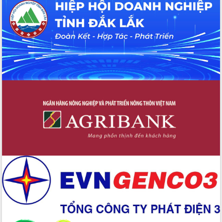
Hội thảo khoa học “Giải pháp thúc đẩy
phát triển nền kinh tế xanh tại tỉnh
Đắk Lắk”
Tăng cường giám sát, đôn đốc thực
hiện nhiệm vụ quản lý tài sản công
hàng tuần
Tháo gỡ những vướng mắc, đẩy mạnh
công tác cải cách thủ tục hành chính
tại Trung tâm Phục vụ hành chính
công tỉnh
Đắk Lắk: Tôn vinh 46 giải pháp tại Hội
thi Sáng tạo Kỹ thuật 2024 - 2025
Đắk Lắk rà soát, điều chỉnh Đề án 190
về phát triển nuôi trồng thủy sản
Phó Chủ tịch UBND tỉnh Đắk Lắk
Trương Công Thái kiểm tra thực địa
Dự án cao tốc Khánh Hòa - Buôn Ma
Thuột
Định vị cà phê Việt Nam như một “di
sản sống” trong dòng chảy toàn cầu