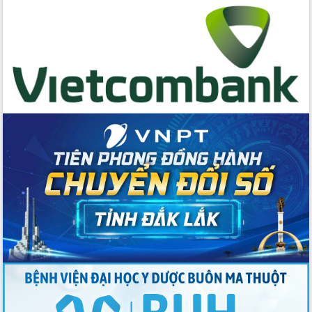
cấp xã
Đắk Lắk phát động hưởng ứng Ngày
Quyền của người tiêu dùng Việt Nam
2026
Đẩy mạnh cải cách hành chính, quyết
tâm đạt được mục tiêu tăng trưởng
hai con số trong năm 2026
Tổ chức trang trọng Lễ hội Đền thờ
Lương Văn Chánh năm 2026
Phó Bí thư Tỉnh ủy Đắk Lắk Đỗ Hữu
Huy giữ chức Bí thư Đảng ủy Ủy Ban
Nhân dân tỉnh
Bệnh án điện tử thúc đẩy chuyển đổi
số y tế tại Đắk Lắk
Chuyển đổi số thư viện: Mở rộng
không gian tri thức trong thời đại số
Đánh giá, rút kinh nghiệm công tác tổ
chức diễn tập trước ngày bầu cử
Chương trình “Gặp gỡ hữu nghị –
Friendship Meeting New Year 2026”