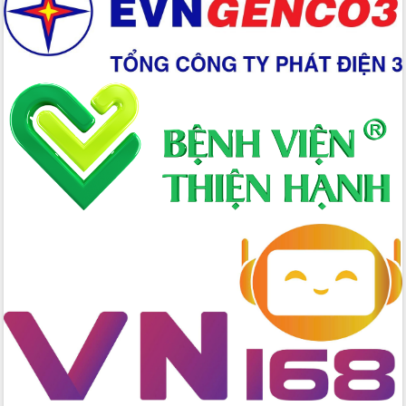
Xây dựng nền hành chính số đồng
hành cùng nông dân dân, doanh nghiệp
Giai đoạn 2026-2030, Đắk Lắk phấn
đấu có 77% xã đạt chuẩn nông thôn
mới
Chuyển đổi số 'mở đường' cho nông
nghiệp Đắk Lắk tăng trưởng bứt phá
Triển khai đồng bộ đo đạc, lập hồ sơ
địa chính, hoàn thiện cơ sở dữ liệu đất
đai
Ứng dụng sinh trắc học - Bước tiến
trong hành trình chuyển đổi số tại Đắk
Lắk
Đắk Lắk nâng cao hiệu quả công tác
Đảng từ Sổ tay đảng viên điện tử
Đắk Lắk đẩy mạnh nuôi biển công
nghệ, hướng tới phát triển thủy sản
bền vững
Tập huấn nâng cao năng lực triển khai
chuyển đổi số cho cán bộ, công chức