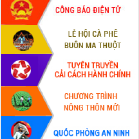
món ăn từ sầu riêng
Đắk Lắk công bố Quy hoạch và xúc
tiến đầu tư tỉnh
Ngành cá ngừ Đắk Lắk chủ động thích
ứng để giữ vững thị trường xuất khẩu
Diễn đàn Kinh tế tư nhân Việt Nam đột
phá cơ chế - Hợp tác công tư
Đề án 06 tạo bước ngoặt đột phá trong
cải cách hành chính tỉnh Đắk Lắk
Kết nối tour, đẩy mạnh chuyển đổi số
để phát triển du lịch Đắk Lắk
Khởi động Dự án Đầu tư xây dựng hạ
tầng kỹ thuật Cụm công nghiệp Tân
Tiến
Gặp mặt các cơ quan báo chí nhân Kỷ
niệm 101 năm Ngày Báo chí Cách
mạng Việt Nam
Đắk Lắk sơ kết 4 năm triển khai thực
hiện Đề án 06 của Chính phủ
Họp báo thông tin về Hội nghị Công bố