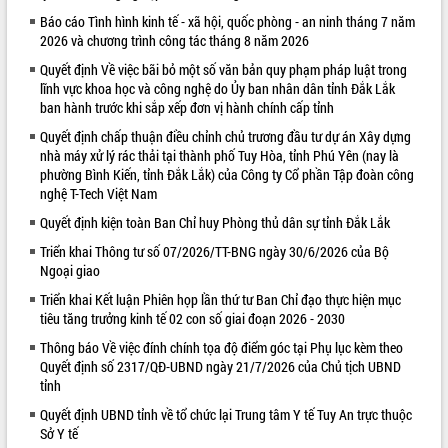
Báo cáo Tình hình kinh tế - xã hội, quốc phòng - an ninh tháng 7 năm
VIDEO
2026 và chương trình công tác tháng 8 năm 2026
Quyết định Về việc bãi bỏ một số văn bản quy phạm pháp luật trong
lĩnh vực khoa học và công nghệ do Ủy ban nhân dân tỉnh Đắk Lắk
ban hành trước khi sắp xếp đơn vị hành chính cấp tỉnh
Quyết định chấp thuận điều chỉnh chủ trương đầu tư dự án Xây dựng
nhà máy xử lý rác thải tại thành phố Tuy Hòa, tỉnh Phú Yên (nay là
phường Bình Kiến, tỉnh Đắk Lắk) của Công ty Cổ phần Tập đoàn công
nghệ T-Tech Việt Nam
Quyết định kiện toàn Ban Chỉ huy Phòng thủ dân sự tỉnh Đắk Lắk
Khám bệnh, cấp phát thuốc miễn phí
và tặng quà người dân xã Cư Pui
Triển khai Thông tư số 07/2026/TT-BNG ngày 30/6/2026 của Bộ
Ngoại giao
Hội nghị UBND tỉnh Đắk Lắk thường kỳ
tháng 7/2026
Triển khai Kết luận Phiên họp lần thứ tư Ban Chỉ đạo thực hiện mục
Lễ truy tặng danh hiệu “Bà Mẹ Việt
tiêu tăng trưởng kinh tế 02 con số giai đoạn 2026 - 2030
Nam Anh hùng” và trao Huân chương
Thông báo Về việc đính chính tọa độ điểm góc tại Phụ lục kèm theo
Lao động
Quyết định số 2317/QĐ-UBND ngày 21/7/2026 của Chủ tịch UBND
ALBUM ẢNH
UBND tỉnh Đắk Lắk triển khai nhiệm
tỉnh
vụ 6 tháng cuối năm 2026
Quyết định UBND tỉnh về tổ chức lại Trung tâm Y tế Tuy An trực thuộc
Kỳ họp thứ Hai, Hội đồng nhân dân
Sở Y tế
tỉnh khóa XI quyết nghị nhiều nội dung