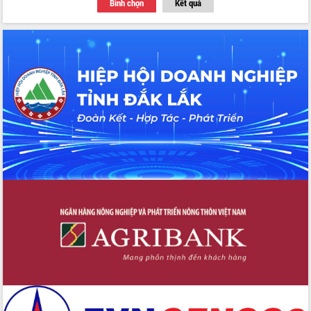
Bình chọn
Kết quả
Thứ trưởng Bộ Y tế làm việc với tỉnh
Đắk Lắk về phát triển nhân lực y tế
cho trạm y tế cấp xã
Du lịch Đắk Lắk nâng tầm trải nghiệm
du khách thông qua Hệ thống cơ sở dữ
liệu và Bản đồ số
Tập huấn ứng dụng trí tuệ nhân tạo (AI)
trong thương mại điện tử năm 2026
Đoàn đại biểu Quốc hội tỉnh Đắk Lắk
trao đổi thông tin trước Kỳ họp thứ
nhất, Quốc hội khóa XVI
Quyết liệt cải cách hành chính, khơi
thông nguồn lực phát triển
Nâng cao hiệu lực, hiệu quả HĐND
tỉnh thông qua hiện đại hóa hành chính
Xã Ea Phê gắn cải cách hành chính với
chuyển đổi số
Phó Chủ tịch Thường trực UBND tỉnh
Hồ Thị Nguyên Thảo làm việc tại Trung
tâm Phục vụ hành chính công xã Ea
Phê