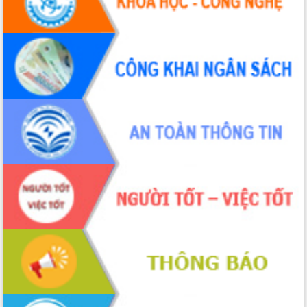
Hội thảo khoa học “Giải pháp thúc đẩy
phát triển nền kinh tế xanh tại tỉnh
Đắk Lắk”
Tăng cường giám sát, đôn đốc thực
hiện nhiệm vụ quản lý tài sản công
hàng tuần
Tháo gỡ những vướng mắc, đẩy mạnh
công tác cải cách thủ tục hành chính
tại Trung tâm Phục vụ hành chính
công tỉnh
Đắk Lắk: Tôn vinh 46 giải pháp tại Hội
thi Sáng tạo Kỹ thuật 2024 - 2025
Đắk Lắk rà soát, điều chỉnh Đề án 190
về phát triển nuôi trồng thủy sản
Phó Chủ tịch UBND tỉnh Đắk Lắk
Trương Công Thái kiểm tra thực địa
Dự án cao tốc Khánh Hòa - Buôn Ma
Thuột
Định vị cà phê Việt Nam như một “di
sản sống” trong dòng chảy toàn cầu