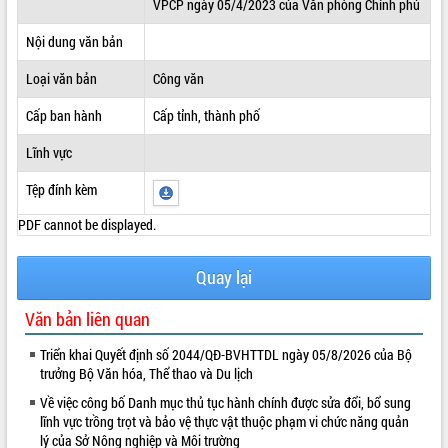
VPCP ngày 05/4/2023 của Văn phòng Chính phủ
ĐIỂM TIN VĂN BẢN
Nội dung văn bản
QUY HOẠCH - KẾ HOẠCH
Loại văn bản
Công văn
Cấp ban hành
Cấp tỉnh, thành phố
Lĩnh vực
Tệp đính kèm
PDF cannot be displayed.
Quay lại
Văn bản liên quan
Triển khai Quyết định số 2044/QĐ-BVHTTDL ngày 05/8/2026 của Bộ
trưởng Bộ Văn hóa, Thể thao và Du lịch
Về việc công bố Danh mục thủ tục hành chính được sửa đổi, bổ sung
lĩnh vực trồng trọt và bảo vệ thực vật thuộc phạm vi chức năng quản
lý của Sở Nông nghiệp và Môi trường