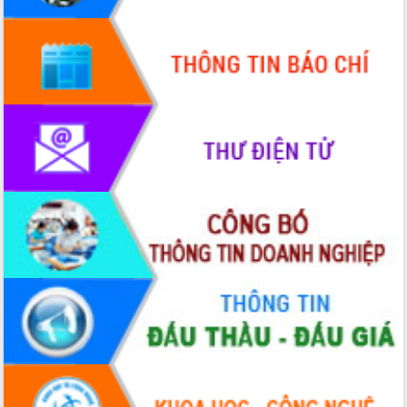
Quy hoạch và Xúc tiến đầu tư tỉnh Đắk
Lắk
Khơi thông điểm nghẽn, đẩy nhanh
giải ngân vốn khắc phục thiên tai
HĐND tỉnh thông qua điều chỉnh Quy
hoạch tỉnh thời kỳ 2021-2030
Hội thảo góp ý hồ sơ điều chỉnh quy
hoạch tỉnh Đắk Lắk thời kỳ 2021-2030,
tầm nhìn đến năm 2050
Nâng cao hiệu quả hoạt động của các
doanh nghiệp nhà nước
Hội nghị triển khai kết nối mạng
truyền số liệu chuyên dùng phục vụ cơ
quan Đảng, Nhà nước
Lễ phát động chuỗi hoạt động chung
tay làm sạch môi trường
Xã Ea Kar bước chuyển mình trong
công tác cải cách hành chính mô hình
mới
UBND tỉnh họp báo định kỳ tháng 4
năm 2026