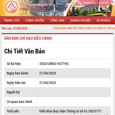
|
Vietnamese
English
TRANG CHỦ
CHÍNH QUYỀN
CÔNG DÂN
DOANH NGHIỆP
DU KHÁCH
Thứ sáu, 07/08/2026
CHÀO MỪNG ĐẾN VỚI CỔNG THÔNG TIN ĐIỆN TỬ TỈNH ĐẮK LẮK
VĂN BẢN CHỈ ĐẠO ĐIỀU HÀNH
GIỚI THIỆU
LÃNH ĐẠO UBND TỈNH
Chi Tiết Văn Bản
TIN TỨC SỰ KIỆN
Số ký hiệu
3302/UBND-KSTTHC
SỞ, BAN, NGÀNH
Ngày ban hành
21/04/2023
UBND CÁC XÃ, PHƯỜNG
Ngày hiệu lực
21/04/2023
THÔNG TIN CHỈ ĐẠO ĐIỀU HÀNH
Người Ký
HỆ THỐNG VĂN BẢN
Cơ quan ban hành
Trích yếu
triển khai thực hiện Thông tư số 01/2023/TT-
VĂN BẢN HĐND TỈNH