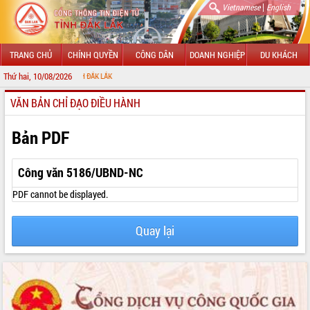
|
Vietnamese
English
TRANG CHỦ
CHÍNH QUYỀN
CÔNG DÂN
DOANH NGHIỆP
DU KHÁCH
Thứ hai, 10/08/2026
CHÀO
VĂN BẢN CHỈ ĐẠO ĐIỀU HÀNH
GIỚI THIỆU
LÃNH ĐẠO UBND TỈNH
Bản PDF
TIN TỨC SỰ KIỆN
Công văn 5186/UBND-NC
SỞ, BAN, NGÀNH
PDF cannot be displayed.
UBND CÁC XÃ, PHƯỜNG
Quay lại
THÔNG TIN CHỈ ĐẠO ĐIỀU HÀNH
HỆ THỐNG VĂN BẢN
VĂN BẢN HĐND TỈNH