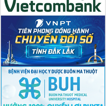
với Tập đoàn Bưu chính Viễn thông
Việt Nam
Thứ trưởng Bộ Y tế làm việc với tỉnh
Đắk Lắk về phát triển nhân lực y tế
cho trạm y tế cấp xã
Du lịch Đắk Lắk nâng tầm trải nghiệm
du khách thông qua Hệ thống cơ sở dữ
liệu và Bản đồ số
Tập huấn ứng dụng trí tuệ nhân tạo (AI)
trong thương mại điện tử năm 2026
Đoàn đại biểu Quốc hội tỉnh Đắk Lắk
trao đổi thông tin trước Kỳ họp thứ
nhất, Quốc hội khóa XVI
Quyết liệt cải cách hành chính, khơi
thông nguồn lực phát triển
Nâng cao hiệu lực, hiệu quả HĐND
tỉnh thông qua hiện đại hóa hành chính
Xã Ea Phê gắn cải cách hành chính với
chuyển đổi số
Phó Chủ tịch Thường trực UBND tỉnh