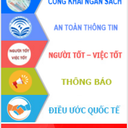
sầu riêng tại Đắk Lắk
Trình diễn nghệ thuật chế biến các
món ăn từ sầu riêng
Đắk Lắk công bố Quy hoạch và xúc
tiến đầu tư tỉnh
Ngành cá ngừ Đắk Lắk chủ động thích
ứng để giữ vững thị trường xuất khẩu
Diễn đàn Kinh tế tư nhân Việt Nam đột
phá cơ chế - Hợp tác công tư
Đề án 06 tạo bước ngoặt đột phá trong
cải cách hành chính tỉnh Đắk Lắk
Kết nối tour, đẩy mạnh chuyển đổi số
để phát triển du lịch Đắk Lắk
Khởi động Dự án Đầu tư xây dựng hạ
tầng kỹ thuật Cụm công nghiệp Tân
Tiến
Gặp mặt các cơ quan báo chí nhân Kỷ
niệm 101 năm Ngày Báo chí Cách
mạng Việt Nam
Đắk Lắk sơ kết 4 năm triển khai thực