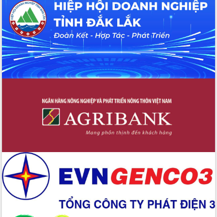
UBND tỉnh họp báo định kỳ tháng 4
năm 2026
Hội thảo khoa học “Giải pháp thúc đẩy
phát triển nền kinh tế xanh tại tỉnh
Đắk Lắk”
Tăng cường giám sát, đôn đốc thực
hiện nhiệm vụ quản lý tài sản công
hàng tuần
Tháo gỡ những vướng mắc, đẩy mạnh
công tác cải cách thủ tục hành chính
tại Trung tâm Phục vụ hành chính
công tỉnh
Đắk Lắk: Tôn vinh 46 giải pháp tại Hội
thi Sáng tạo Kỹ thuật 2024 - 2025
Đắk Lắk rà soát, điều chỉnh Đề án 190
về phát triển nuôi trồng thủy sản
Phó Chủ tịch UBND tỉnh Đắk Lắk
Trương Công Thái kiểm tra thực địa
Dự án cao tốc Khánh Hòa - Buôn Ma
Thuột