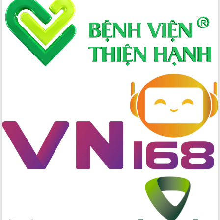
Định vị cà phê Việt Nam như một “di
sản sống” trong dòng chảy toàn cầu
Xây dựng nông thôn mới: Nâng cao đời
sống người dân từ những mô hình thiết
thực
Quyết liệt tháo gỡ vướng mắc, đẩy
nhanh tiến độ các dự án trọng điểm
trong Khu kinh tế Nam Phú Yên
Hòn Yến phát triển du lịch gắn với bảo
tồn biển
Lấy ý kiến điều chỉnh Quy hoạch tỉnh
Đắk Lắk thời kỳ 2021-2030, tầm nhìn
đến năm 2050
Phát động chiến dịch 30 ngày đêm
giải phóng mặt bằng Tuyến đường bộ
ven biển
Đắk Lắk nỗ lực thúc đẩy tăng trưởng
kinh tế từ 10% trở lên trong Quý
II/2026
Đắk Lắk ký kết thỏa thuận hợp tác về
chuyển đổi số giai đoạn 2026 – 2030