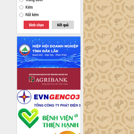
Kém
Rất kém
Bình chọn
Kết quả