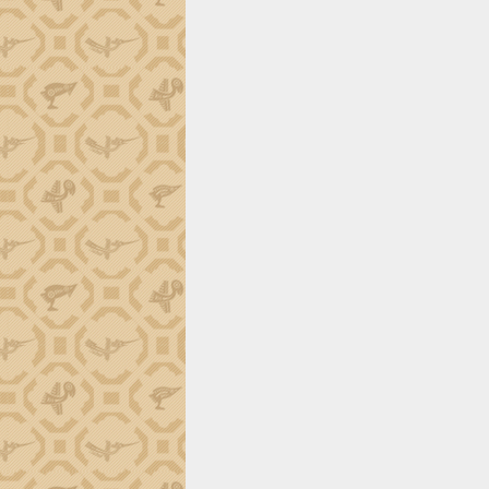
Đắk Lắk công bố Quy hoạch và xúc
tiến đầu tư tỉnh
Ngành cá ngừ Đắk Lắk chủ động thích
ứng để giữ vững thị trường xuất khẩu
Diễn đàn Kinh tế tư nhân Việt Nam đột
phá cơ chế - Hợp tác công tư
Đề án 06 tạo bước ngoặt đột phá trong
cải cách hành chính tỉnh Đắk Lắk
Kết nối tour, đẩy mạnh chuyển đổi số
để phát triển du lịch Đắk Lắk
Khởi động Dự án Đầu tư xây dựng hạ
tầng kỹ thuật Cụm công nghiệp Tân
Tiến
Gặp mặt các cơ quan báo chí nhân Kỷ
niệm 101 năm Ngày Báo chí Cách
mạng Việt Nam
Đắk Lắk sơ kết 4 năm triển khai thực
hiện Đề án 06 của Chính phủ
Họp báo thông tin về Hội nghị Công bố
Quy hoạch và Xúc tiến đầu tư tỉnh Đắk