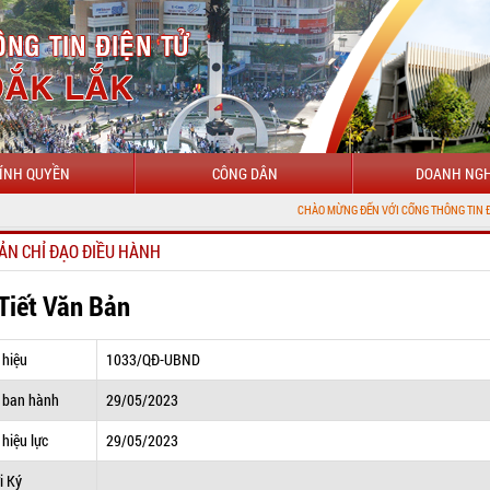
ÍNH QUYỀN
CÔNG DÂN
DOANH NGH
CHÀO MỪNG ĐẾN VỚI CỔNG THÔNG TIN ĐIỆN TỬ TỈNH 
ẢN CHỈ ĐẠO ĐIỀU HÀNH
 Tiết Văn Bản
 hiệu
1033/QĐ-UBND
 ban hành
29/05/2023
hiệu lực
29/05/2023
i Ký