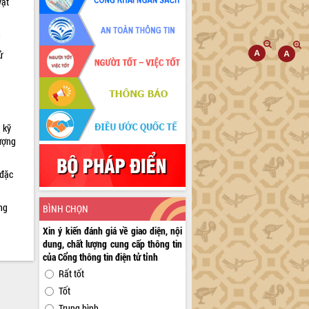
vật
h
ử
 kỹ
lượng
 đặc
ng
BÌNH CHỌN
Xin ý kiến đánh giá về giao diện, nội
dung, chất lượng cung cấp thông tin
của Cổng thông tin điện tử tỉnh
Rất tốt
Tốt
Trung bình