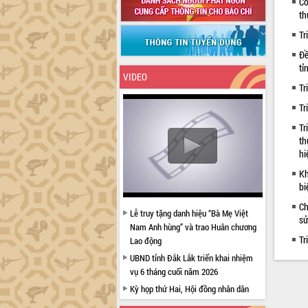
Cô
th
Tr
Đề
tỉ
VIDEO
Tr
Tr
Tr
th
hi
Kh
bi
Ch
Lễ truy tặng danh hiệu “Bà Mẹ Việt
sử
Nam Anh hùng” và trao Huân chương
Tr
Lao động
UBND tỉnh Đắk Lắk triển khai nhiệm
vụ 6 tháng cuối năm 2026
Kỳ họp thứ Hai, Hội đồng nhân dân
tỉnh khóa XI quyết nghị nhiều nội dung