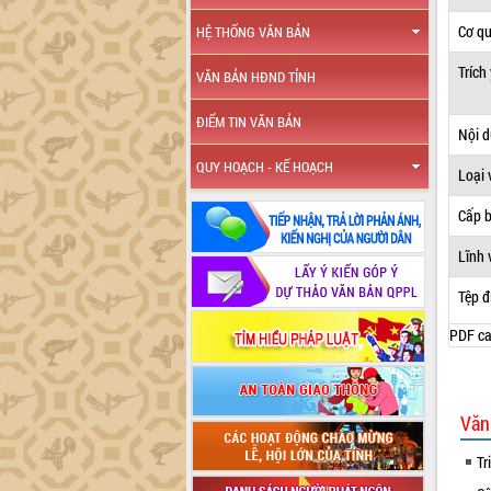
Cơ q
HỆ THỐNG VĂN BẢN
Trích
VĂN BẢN HĐND TỈNH
ĐIỂM TIN VĂN BẢN
Nội 
QUY HOẠCH - KẾ HOẠCH
Loại 
Cấp 
Lĩnh 
Tệp đ
PDF ca
Văn
Tr