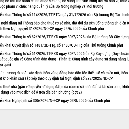
ng bố thủ tục hành chính được sửa đổi, bổ sung lĩnh vực trồng trọt và bảo vệ thực 
uộc phạm vi chức năng quản lý của Bộ Nông nghiệp và Môi trường
iển khai Thông tư số 114/2026/TT-BTC ngày 31/7/2026 của Bộ trưởng Bộ Tài chín
 nghị đăng tải Thông báo cho thuê cơ sở nhà, đất dôi dư trên Cổng thông tin điện t
nh theo Nghị quyết 31/2026/NQ-CP ngày 24/6/2026 của Chính phủ
iển khai Thông tư số 62/2026/TT-BXD ngày 30/7/2026 của Bộ trưởng Bộ Xây dựng
iển khai Quyết định số 1481/QĐ-TTg, số 1483/QĐ-TTg của Thủ tướng Chính phủ
iển khai Thông tư số 61/2026/TT-BXD ngày 30/7/2026 ủa Bộ Xây dựng (Quy chuẩn
uật quốc gia về Công trình dân dụng - Phần 3: Công trình xây dựng sử dụng năng 
ệu quả)
ẩn trương rà soát xác định thôn vùng đồng bào dân tộc thiểu số và miền núi, thôn
ệt khó khăn sau sắp xếp theo quy định tại Nghị định số 272/2025/NĐ-CP
o thuê nhà (gắn với quyền sử dụng đất) của các cơ sở nhà, đất là tài sản công khô
 dụng vào mục đích để ở trên địa bàn phường (đợt 2)
iển khai Nghị định số 306/2026/NĐ-CP ngày 03/8/2026 của Chính phủ