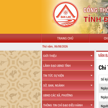
TRANG CHỦ
CH
Thứ năm, 06/08/2026
VĂN B
GIỚI THIỆU
Chi
LÃNH ĐẠO UBND TỈNH
TIN TỨC SỰ KIỆN
Số ký
SỞ, BAN, NGÀNH
Ngày
UBND CÁC XÃ, PHƯỜNG
Ngày 
THÔNG TIN CHỈ ĐẠO ĐIỀU HÀNH
Ngườ