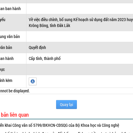
uan ban hành
 yếu
Về việc điều chỉnh, bổ sung Kế hoạch sử dụng đất năm 2023 hu
Krông Bông, tỉnh Đắk Lắk
dung văn bản
văn bản
Quyết định
ban hành
Cấp tỉnh, thành phố
vực
ính kèm
nnot be displayed.
Quay lại
 bản liên quan
iển khai Công văn số 5799/BKHCN-CĐSQG của Bộ Khoa học và Công nghệ