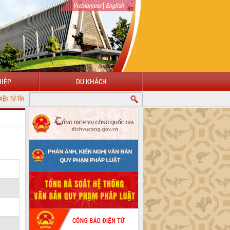
|
Vietnamese
English
IỆP
DU KHÁCH
ĐẮK LẮK