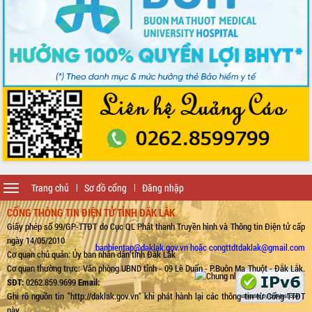
Toggle
Trang chủ
Sơ đồ cổng
Đăng nhập
navigation
CỔNG THÔNG TIN ĐIỆN TỬ TỈNH ĐẮK LẮK
Giấy phép số 99/GP-TTĐT do Cục QL Phát thanh Truyền hình và Thông tin Điện tử cấp
ngày 14/05/2010
banbientap@daklak.gov.vn hoặc congttdtdaklak@gmail.com
Cơ quan chủ quản: Ủy ban nhân dân tỉnh Đắk Lắk
Cơ quan thường trực: Văn phòng UBND tỉnh - 09 Lê Duẩn - P.Buôn Ma Thuột - Đắk Lắk.
SĐT:
0262.859.9699
Email:
Ghi rõ nguồn tin "http://daklak.gov.vn" khi phát hành lại các thông tin từ Cổng TTĐT
này