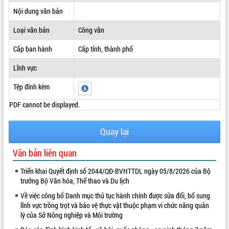
Nội dung văn bản
ĐIỂM TIN VĂN BẢN
Loại văn bản
Công văn
QUY HOẠCH - KẾ HOẠCH
Cấp ban hành
Cấp tỉnh, thành phố
Lĩnh vực
Tệp đính kèm
PDF cannot be displayed.
Quay lại
Văn bản liên quan
Triển khai Quyết định số 2044/QĐ-BVHTTDL ngày 05/8/2026 của Bộ
trưởng Bộ Văn hóa, Thể thao và Du lịch
Về việc công bố Danh mục thủ tục hành chính được sửa đổi, bổ sung
lĩnh vực trồng trọt và bảo vệ thực vật thuộc phạm vi chức năng quản
lý của Sở Nông nghiệp và Môi trường