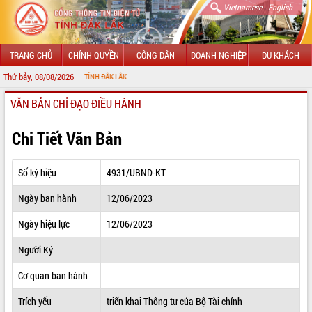
|
Vietnamese
English
TRANG CHỦ
CHÍNH QUYỀN
CÔNG DÂN
DOANH NGHIỆP
DU KHÁCH
Thứ bảy, 08/08/2026
 TIN ĐIỆN TỬ TỈNH ĐẮK LẮK
VĂN BẢN CHỈ ĐẠO ĐIỀU HÀNH
GIỚI THIỆU
LÃNH ĐẠO UBND TỈNH
Chi Tiết Văn Bản
TIN TỨC SỰ KIỆN
Số ký hiệu
4931/UBND-KT
SỞ, BAN, NGÀNH
Ngày ban hành
12/06/2023
UBND CÁC XÃ, PHƯỜNG
Ngày hiệu lực
12/06/2023
THÔNG TIN CHỈ ĐẠO ĐIỀU HÀNH
Người Ký
HỆ THỐNG VĂN BẢN
Cơ quan ban hành
Trích yếu
triển khai Thông tư của Bộ Tài chính
VĂN BẢN HĐND TỈNH