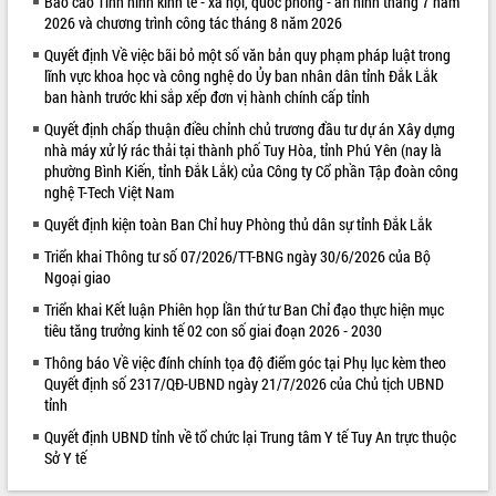
Báo cáo Tình hình kinh tế - xã hội, quốc phòng - an ninh tháng 7 năm
2026 và chương trình công tác tháng 8 năm 2026
VIDEO
Quyết định Về việc bãi bỏ một số văn bản quy phạm pháp luật trong
Không có file video nào để phát.
lĩnh vực khoa học và công nghệ do Ủy ban nhân dân tỉnh Đắk Lắk
ban hành trước khi sắp xếp đơn vị hành chính cấp tỉnh
ALBUM ẢNH
Quyết định chấp thuận điều chỉnh chủ trương đầu tư dự án Xây dựng
nhà máy xử lý rác thải tại thành phố Tuy Hòa, tỉnh Phú Yên (nay là
phường Bình Kiến, tỉnh Đắk Lắk) của Công ty Cổ phần Tập đoàn công
nghệ T-Tech Việt Nam
Quyết định kiện toàn Ban Chỉ huy Phòng thủ dân sự tỉnh Đắk Lắk
Triển khai Thông tư số 07/2026/TT-BNG ngày 30/6/2026 của Bộ
Ngoại giao
Triển khai Kết luận Phiên họp lần thứ tư Ban Chỉ đạo thực hiện mục
tiêu tăng trưởng kinh tế 02 con số giai đoạn 2026 - 2030
LIÊN KẾT WEB
Thông báo Về việc đính chính tọa độ điểm góc tại Phụ lục kèm theo
Quyết định số 2317/QĐ-UBND ngày 21/7/2026 của Chủ tịch UBND
tỉnh
Quyết định UBND tỉnh về tổ chức lại Trung tâm Y tế Tuy An trực thuộc
Sở Y tế