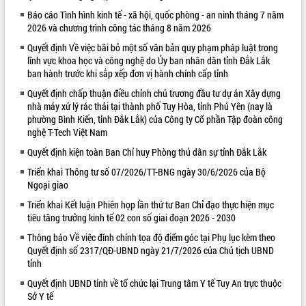
Báo cáo Tình hình kinh tế - xã hội, quốc phòng - an ninh tháng 7 năm
VIDEO
2026 và chương trình công tác tháng 8 năm 2026
Không có file video nào để phát.
Quyết định Về việc bãi bỏ một số văn bản quy phạm pháp luật trong
lĩnh vực khoa học và công nghệ do Ủy ban nhân dân tỉnh Đắk Lắk
ALBUM ẢNH
ban hành trước khi sắp xếp đơn vị hành chính cấp tỉnh
Quyết định chấp thuận điều chỉnh chủ trương đầu tư dự án Xây dựng
nhà máy xử lý rác thải tại thành phố Tuy Hòa, tỉnh Phú Yên (nay là
phường Bình Kiến, tỉnh Đắk Lắk) của Công ty Cổ phần Tập đoàn công
nghệ T-Tech Việt Nam
Quyết định kiện toàn Ban Chỉ huy Phòng thủ dân sự tỉnh Đắk Lắk
Triển khai Thông tư số 07/2026/TT-BNG ngày 30/6/2026 của Bộ
Ngoại giao
Triển khai Kết luận Phiên họp lần thứ tư Ban Chỉ đạo thực hiện mục
LIÊN KẾT WEB
tiêu tăng trưởng kinh tế 02 con số giai đoạn 2026 - 2030
Thông báo Về việc đính chính tọa độ điểm góc tại Phụ lục kèm theo
Quyết định số 2317/QĐ-UBND ngày 21/7/2026 của Chủ tịch UBND
tỉnh
Quyết định UBND tỉnh về tổ chức lại Trung tâm Y tế Tuy An trực thuộc
Sở Y tế