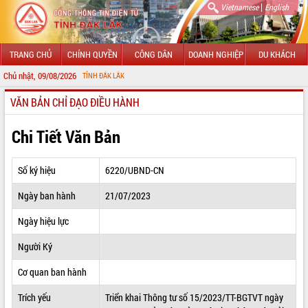
|
Vietnamese
English
TRANG CHỦ
CHÍNH QUYỀN
CÔNG DÂN
DOANH NGHIỆP
DU KHÁCH
Chủ nhật, 09/08/2026
 TIN ĐIỆN TỬ TỈNH ĐẮK LẮK
VĂN BẢN CHỈ ĐẠO ĐIỀU HÀNH
GIỚI THIỆU
LÃNH ĐẠO UBND TỈNH
Chi Tiết Văn Bản
TIN TỨC SỰ KIỆN
Số ký hiệu
6220/UBND-CN
SỞ, BAN, NGÀNH
Ngày ban hành
21/07/2023
UBND CÁC XÃ, PHƯỜNG
Ngày hiệu lực
THÔNG TIN CHỈ ĐẠO ĐIỀU HÀNH
Người Ký
HỆ THỐNG VĂN BẢN
Cơ quan ban hành
Trích yếu
Triển khai Thông tư số 15/2023/TT-BGTVT ngày
VĂN BẢN HĐND TỈNH