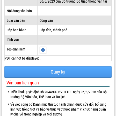
30/6/2023 của Bộ trưởng Bộ Giao thông vận tải
ĐIỂM TIN VĂN BẢN
Nội dung văn bản
QUY HOẠCH - KẾ HOẠCH
Loại văn bản
Công văn
Cấp ban hành
Cấp tỉnh, thành phố
Lĩnh vực
Tệp đính kèm
PDF cannot be displayed.
Quay lại
Văn bản liên quan
Triển khai Quyết định số 2044/QĐ-BVHTTDL ngày 05/8/2026 của Bộ
trưởng Bộ Văn hóa, Thể thao và Du lịch
Về việc công bố Danh mục thủ tục hành chính được sửa đổi, bổ sung
lĩnh vực trồng trọt và bảo vệ thực vật thuộc phạm vi chức năng quản
lý của Sở Nông nghiệp và Môi trường