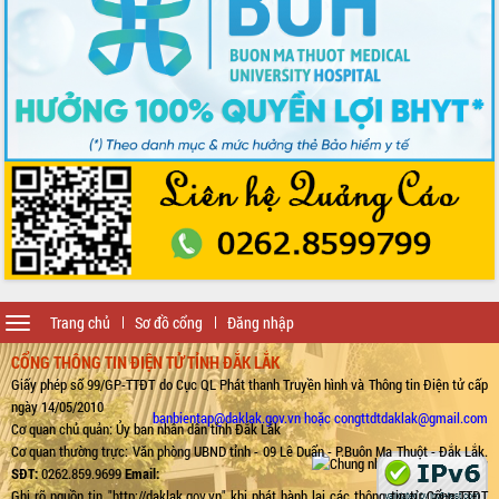
Toggle
Trang chủ
Sơ đồ cổng
Đăng nhập
navigation
CỔNG THÔNG TIN ĐIỆN TỬ TỈNH ĐẮK LẮK
Giấy phép số 99/GP-TTĐT do Cục QL Phát thanh Truyền hình và Thông tin Điện tử cấp
ngày 14/05/2010
banbientap@daklak.gov.vn hoặc congttdtdaklak@gmail.com
Cơ quan chủ quản: Ủy ban nhân dân tỉnh Đắk Lắk
Cơ quan thường trực: Văn phòng UBND tỉnh - 09 Lê Duẩn - P.Buôn Ma Thuột - Đắk Lắk.
SĐT:
0262.859.9699
Email:
Ghi rõ nguồn tin "http://daklak.gov.vn" khi phát hành lại các thông tin từ Cổng TTĐT