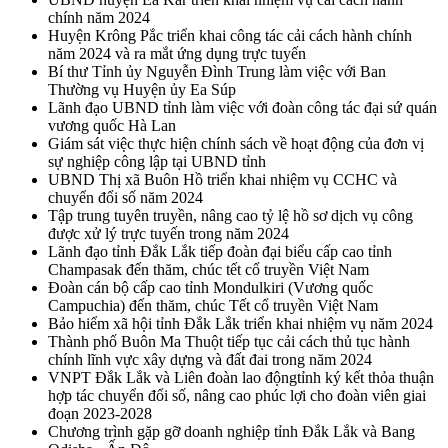
chính năm 2024
Huyện Krông Pắc triển khai công tác cải cách hành chính
năm 2024 và ra mắt ứng dụng trực tuyến
Bí thư Tỉnh ủy Nguyễn Đình Trung làm việc với Ban
Thường vụ Huyện ủy Ea Súp
Lãnh đạo UBND tỉnh làm việc với đoàn công tác đại sứ quán
vương quốc Hà Lan
Giám sát việc thực hiện chính sách về hoạt động của đơn vị
sự nghiệp công lập tại UBND tỉnh
UBND Thị xã Buôn Hồ triển khai nhiệm vụ CCHC và
chuyển đổi số năm 2024
Tập trung tuyên truyền, nâng cao tỷ lệ hồ sơ dịch vụ công
được xử lý trực tuyến trong năm 2024
Lãnh đạo tỉnh Đắk Lắk tiếp đoàn đại biểu cấp cao tỉnh
Champasak đến thăm, chúc tết cổ truyền Việt Nam
Đoàn cán bộ cấp cao tỉnh Mondulkiri (Vương quốc
Campuchia) đến thăm, chúc Tết cổ truyền Việt Nam
Bảo hiểm xã hội tỉnh Đắk Lắk triển khai nhiệm vụ năm 2024
Thành phố Buôn Ma Thuột tiếp tục cải cách thủ tục hành
chính lĩnh vực xây dựng và đất đai trong năm 2024
VNPT Đắk Lắk và Liên đoàn lao độngtỉnh ký kết thỏa thuận
hợp tác chuyển đổi số, nâng cao phúc lợi cho đoàn viên giai
đoạn 2023-2028
Chương trình gặp gỡ doanh nghiệp tỉnh Đắk Lắk và Bang