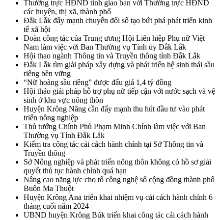
Thường trực HĐND tỉnh giao ban với Thường trực HĐND
các huyện, thị xã, thành phố
Đắk Lắk đẩy mạnh chuyển đổi số tạo bứt phá phát triển kinh
tế xã hội
Đoàn công tác của Trung ương Hội Liên hiệp Phụ nữ Việt
Nam làm việc với Ban Thường vụ Tỉnh ủy Đắk Lắk
Hội thao ngành Thông tin và Truyền thông tỉnh Đắk Lắk
Đắk Lắk tìm giải pháp xây dựng và phát triển hệ sinh thái sầu
riêng bền vững
“Nữ hoàng sầu riêng” được đấu giá 1,4 tỷ đồng
Hội thảo giải pháp hỗ trợ phụ nữ tiếp cận với nước sạch và vệ
sinh ở khu vực nông thôn
Huyện Krông Năng cần đẩy mạnh thu hút đầu tư vào phát
triển nông nghiệp
Thủ tướng Chính Phủ Phạm Minh Chính làm việc với Ban
Thường vụ Tỉnh Đắk Lắk
Kiểm tra công tác cải cách hành chính tại Sở Thông tin và
Truyền thông
Sở Nông nghiệp và phát triển nông thôn không có hồ sơ giải
quyết thủ tục hành chính quá hạn
Nâng cao năng lực cho tổ công nghệ số cộng đồng thành phố
Buôn Ma Thuột
Huyện Krông Ana triển khai nhiệm vụ cải cách hành chính 6
tháng cuối năm 2024
UBND huyện Krông Búk triển khai công tác cải cách hành