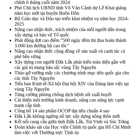
chính 6 tháng cuối năm 2024
Phó Chủ tịch UBND tỉnh Võ Văn Cảnh dự Lễ Khai giảng
năm học mới tại huyện Buôn Đôn
Bộ Giáo dục và Đào tạo triển khai nhiệm vụ năm học 2024-
2025
Nâng cao nhận thức, trách nhiệm của mỗi người dân trong
xây dựng và bảo vệ Tổ quốc
Phát động đợt cao điểm “500 ngày đêm thi đua hoàn thành
3.000 km đường bộ cao tốc”
Nâng cao nhận thức cộng đồng về sản xuất và canh tác cà
phê bền vững
Xây dựng con người Đắk Lắk phát triển toàn diện gắn với
các giá trị mang bản sắc vùng Tây Nguyên
Tháo gỡ vướng mắc các chương trình mục tiêu quốc gia cho
các tỉnh Tây Nguyên
Tiểu ban Kinh tế-Xã hội Đại hội XIV của Đảng làm việc tại
vùng Tây Nguyên
Tăng cường phòng chống dịch bệnh sốt xuất huyết
Cải thiện môi trường kinh doanh, nâng cao năng lực cạnh
tranh cấp tỉnh
Công bố 14 sản phẩm OCOP đạt tiêu chuẩn 4 sao
Đắk Lắk không ngừng nỗ lực xây dựng nông thôn mới
Kết nối cung cầu giữa tỉnh Đắk Lắk, Trà Vinh và Sóc Trăng
Đoàn khảo sát của Học viện Chính trị quốc gia Hồ Chí Minh
làm việc với Thường trực Tỉnh ủy