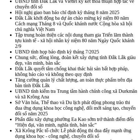
UBND tỉnh Đắk Lắk và Viettel ký kết thỏa thuận hợp tác về
chuyển đổi số
Hội nghị giao ban báo chí định kỳ tháng 8 năm 2025
Đắk Lắk khởi động ba dự án chào mừng kỷ niệm 80 năm
Cách mạng Tháng 8 và Quốc khánh nước Cộng hòa xã hội
chủ nghĩa Việt Nam
Tập trung hoàn thiện các nội dung tham gia Triển lãm thành
tựu kinh tế - xã hội nhân kỷ niệm 80 năm Ngày Quốc khánh
2/9
UBND tỉnh họp báo định kỳ tháng 7/2025
Chung sức, đồng lòng, đoàn kết xây dựng tỉnh Đắk Lắk giàu
đẹp, văn minh, bản sắc
Đắk Lắk quyết tâm chống khai thác hải sản bất hợp pháp,
không báo cáo và không theo quy định
Tăng cường quản lý chất lượng, an toàn thực phẩm trên địa
bàn tỉnh Đắk Lắk
UBND tỉnh kiểm tra Trung tâm hành chính công xã Durkmăn
và xã Krông Ana
Sở Văn hóa, Thể thao và Du lịch phát động phong trào thi
đua ứng dụng khoa học công nghệ, đổi mới sáng tạo, chuyển
đổi số năm 2025
Phấn đấu xây dựng phường Ea Kao sớm trở thành điểm đến
“Hiện đại, văn minh, nghĩa tình, bản sắc”
Xã Krông Pắc tổ chức Lễ phát động thi đua đẩy mạnh ứng
dụng khoa học - công nghệ, chuyển đổi số