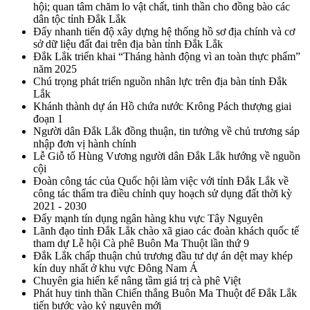
hội; quan tâm chăm lo vật chất, tinh thần cho đồng bào các
dân tộc tỉnh Đắk Lắk
Đẩy nhanh tiến độ xây dựng hệ thống hồ sơ địa chính và cơ
sở dữ liệu đất đai trên địa bàn tỉnh Đắk Lắk
Đắk Lắk triển khai “Tháng hành động vì an toàn thực phẩm”
năm 2025
Chú trọng phát triển nguồn nhân lực trên địa bàn tỉnh Đắk
Lắk
Khánh thành dự án Hồ chứa nước Krông Pách thượng giai
đoạn 1
Người dân Đắk Lắk đồng thuận, tin tưởng về chủ trương sáp
nhập đơn vị hành chính
Lễ Giỗ tổ Hùng Vương người dân Đắk Lắk hướng về nguồn
cội
Đoàn công tác của Quốc hội làm việc với tỉnh Đắk Lắk về
công tác thẩm tra điều chỉnh quy hoạch sử dụng đất thời kỳ
2021 - 2030
Đẩy mạnh tín dụng ngân hàng khu vực Tây Nguyên
Lãnh đạo tỉnh Đắk Lắk chào xã giao các đoàn khách quốc tế
tham dự Lễ hội Cà phê Buôn Ma Thuột lần thứ 9
Đắk Lắk chấp thuận chủ trương đầu tư dự án dệt may khép
kín duy nhất ở khu vực Đông Nam Á
Chuyên gia hiến kế nâng tầm giá trị cà phê Việt
Phát huy tinh thần Chiến thắng Buôn Ma Thuột để Đắk Lắk
tiến bước vào kỷ nguyên mới