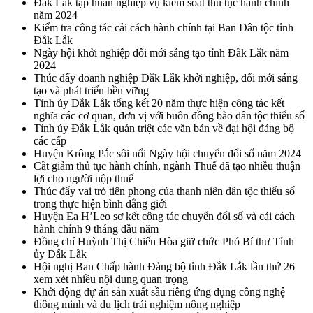
Đắk Lắk tập huấn nghiệp vụ kiểm soát thủ tục hành chính
năm 2024
Kiểm tra công tác cải cách hành chính tại Ban Dân tộc tỉnh
Đắk Lắk
Ngày hội khởi nghiệp đổi mới sáng tạo tỉnh Đắk Lắk năm
2024
Thúc đẩy doanh nghiệp Đắk Lắk khởi nghiệp, đổi mới sáng
tạo và phát triển bền vững
Tỉnh ủy Đắk Lắk tổng kết 20 năm thực hiện công tác kết
nghĩa các cơ quan, đơn vị với buôn đồng bào dân tộc thiểu số
Tỉnh ủy Đắk Lắk quán triệt các văn bản về đại hội đảng bộ
các cấp
Huyện Krông Pắc sôi nổi Ngày hội chuyển đổi số năm 2024
Cắt giảm thủ tục hành chính, ngành Thuế đã tạo nhiều thuận
lợi cho người nộp thuế
Thúc đẩy vai trò tiên phong của thanh niên dân tộc thiểu số
trong thực hiện bình đẳng giới
Huyện Ea H’Leo sơ kết công tác chuyển đổi số và cải cách
hành chính 9 tháng đầu năm
Đồng chí Huỳnh Thị Chiến Hòa giữ chức Phó Bí thư Tỉnh
ủy Đắk Lắk
Hội nghị Ban Chấp hành Đảng bộ tỉnh Đắk Lắk lần thứ 26
xem xét nhiều nội dung quan trọng
Khởi động dự án sản xuất sầu riêng ứng dụng công nghệ
thông minh và du lịch trải nghiệm nông nghiệp