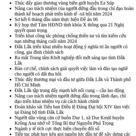
Thúc đẩy giao thương vùng biên giới huyện Ea Súp
Nâng cao trách nhiệm của người đứng đầu trong chỉ đạo hoàn
thành kế hoạch phát triển kinh tế -xã hội năm 2024
Sơ kết 6 tháng đầu năm thực hiện Đề án 06
Kỳ họp thứ Tám HĐND tỉnh khóa X thông qua 21 Nghị
quyết quan trọng
Triển khai công tác phòng chống thiên tai và tìm kiếm cứu
nạn những tháng cuối năm 2024
Đắk Lắk triển khai nhiều hoạt động ý nghĩa tri ân người có
công, gia đình chính sách
Ra mắt Trung tâm Khởi nghiệp đổi mới sáng tạo tỉnh Đắk
Lắk
Bàn cơ chế, chính sách giải quyết việc làm và đào tạo nghề
cho người có đất thu hồi
Thúc đẩy thương mại và đầu tư giữa Đắk Lắk và Thành phố
Hồ Chí Minh
Đắk Lắk tập trung đẩy mạnh kết nối cung – cầu lao động
Nâng cao trách nhiệm người đứng đầu trong lãnh đạo, chỉ
đạo triển khai nhiệm vụ cải cách hành chính
Đoàn khảo sát Tiểu ban Điều lệ Đảng Đại hội XIV làm việc
tại Đảng bộ tỉnh Đắk Lắk
Người dân vùng căn cứ buôn Dur 1, xã Dur Kmăl huyện
Krông Ana nhớ về Tổng Bí thư Nguyễn Phú Trọng
Ngành y tế tích cực thực hiện chuyển đổi số
Tiếp tục phát huy kêu gọi nguồn lực đầu tư để xây dựng các