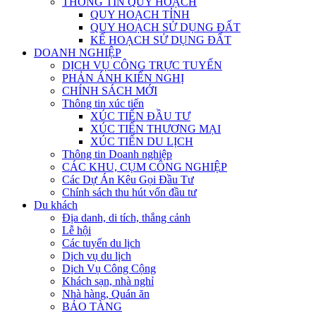
THÔNG TIN QUY HOẠCH
QUY HOẠCH TỈNH
QUY HOẠCH SỬ DỤNG ĐẤT
KẾ HOẠCH SỬ DỤNG ĐẤT
DOANH NGHIỆP
DỊCH VỤ CÔNG TRỰC TUYẾN
PHẢN ÁNH KIẾN NGHỊ
CHÍNH SÁCH MỚI
Thông tin xúc tiến
XÚC TIẾN ĐẦU TƯ
XÚC TIẾN THƯƠNG MẠI
XÚC TIẾN DU LỊCH
Thông tin Doanh nghiệp
CÁC KHU, CỤM CÔNG NGHIỆP
Các Dự Án Kêu Gọi Đầu Tư
Chính sách thu hút vốn đầu tư
Du khách
Địa danh, di tích, thắng cảnh
Lễ hội
Các tuyến du lịch
Dịch vụ du lịch
Dịch Vụ Công Cộng
Khách sạn, nhà nghỉ
Nhà hàng, Quán ăn
BẢO TÀNG