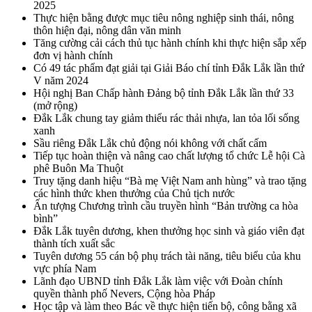
2025
Thực hiện bằng được mục tiêu nông nghiệp sinh thái, nông
thôn hiện đại, nông dân văn minh
Tăng cường cải cách thủ tục hành chính khi thực hiện sắp xếp
đơn vị hành chính
Có 49 tác phẩm đạt giải tại Giải Báo chí tỉnh Đắk Lắk lần thứ
V năm 2024
Hội nghị Ban Chấp hành Đảng bộ tỉnh Đắk Lắk lần thứ 33
(mở rộng)
Đắk Lắk chung tay giảm thiểu rác thải nhựa, lan tỏa lối sống
xanh
Sầu riêng Đắk Lắk chủ động nói không với chất cấm
Tiếp tục hoàn thiện và nâng cao chất lượng tổ chức Lễ hội Cà
phê Buôn Ma Thuột
Truy tặng danh hiệu “Bà mẹ Việt Nam anh hùng” và trao tặng
các hình thức khen thưởng của Chủ tịch nước
Ấn tượng Chương trình cầu truyền hình “Bản trường ca hòa
bình”
Đắk Lắk tuyên dương, khen thưởng học sinh và giáo viên đạt
thành tích xuất sắc
Tuyên dương 55 cán bộ phụ trách tài năng, tiêu biểu của khu
vực phía Nam
Lãnh đạo UBND tỉnh Đắk Lắk làm việc với Đoàn chính
quyền thành phố Nevers, Cộng hòa Pháp
Học tập và làm theo Bác về thực hiện tiến bộ, công bằng xã