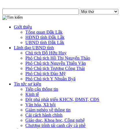
Giới thiệu
Tổng quan Đắk Lắk
HĐND tỉnh Đắk Lắk
UBND tỉnh Đắk Lắk
Lãnh đạo UBND tỉnh
Chủ tịch Đỗ Hữu Huy
Phó Chủ tịch Hồ Thị Nguyên Thảo
Phó Chủ tịch Nguyễn Thiên Văn
Phó Chủ tịch Trương Công Thái
Phó Chủ tịch Đào Mỹ
Phó Chủ tịch Y Nhuân Byă
Tin tức sự kiện
Tiếp cận thông tin
Kinh tế
Đột phá phát triển KHCN, ĐMST, CĐS
Văn hóa, Xã hội
Giảm nghèo về thông tin
Cải cách hành chính
Giáo dục, Khoa học, Công nghệ
Chương trình tái canh cây cà phê