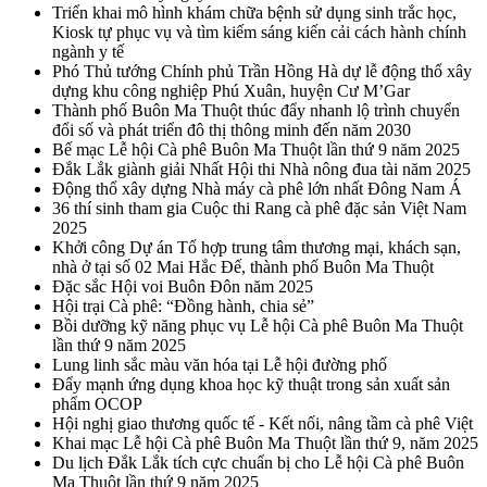
Triển khai mô hình khám chữa bệnh sử dụng sinh trắc học,
Kiosk tự phục vụ và tìm kiếm sáng kiến cải cách hành chính
ngành y tế
Phó Thủ tướng Chính phủ Trần Hồng Hà dự lễ động thổ xây
dựng khu công nghiệp Phú Xuân, huyện Cư M’Gar
Thành phố Buôn Ma Thuột thúc đẩy nhanh lộ trình chuyển
đổi số và phát triển đô thị thông minh đến năm 2030
Bế mạc Lễ hội Cà phê Buôn Ma Thuột lần thứ 9 năm 2025
Đắk Lắk giành giải Nhất Hội thi Nhà nông đua tài năm 2025
Động thổ xây dựng Nhà máy cà phê lớn nhất Đông Nam Á
36 thí sinh tham gia Cuộc thi Rang cà phê đặc sản Việt Nam
2025
Khởi công Dự án Tổ hợp trung tâm thương mại, khách sạn,
nhà ở tại số 02 Mai Hắc Đế, thành phố Buôn Ma Thuột
Đặc sắc Hội voi Buôn Đôn năm 2025
Hội trại Cà phê: “Đồng hành, chia sẻ”
Bồi dưỡng kỹ năng phục vụ Lễ hội Cà phê Buôn Ma Thuột
lần thứ 9 năm 2025
Lung linh sắc màu văn hóa tại Lễ hội đường phố
Đẩy mạnh ứng dụng khoa học kỹ thuật trong sản xuất sản
phẩm OCOP
Hội nghị giao thương quốc tế - Kết nối, nâng tầm cà phê Việt
Khai mạc Lễ hội Cà phê Buôn Ma Thuột lần thứ 9, năm 2025
Du lịch Đắk Lắk tích cực chuẩn bị cho Lễ hội Cà phê Buôn
Ma Thuột lần thứ 9 năm 2025