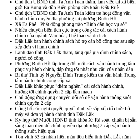
Chủ tịch UBND tỉnh Tạ Anh Tuấn thăm, làm việc tại xã biên
giới Ea Bung và đồn Biên phòng cửa khẩu Đắk Ruê
Chủ tịch UBND tỉnh Tạ Anh Tuấn kiểm tra hoạt động vận
hành chính quyền địa phương tại phường Buôn Hồ
Xã Ea Phê - Phát động phong trào “Bình dân học vụ số”
Nhiều chuyển biến tích cực trong công tác cải cách hành
chính của ngành Văn hóa, Thể thao và du lịch
Đắk Lắk ban hành chính sách hỗ trợ cán bộ công tác sau sắp
xếp đơn vị hành chính
Lãnh đạo tỉnh Đắk Lắk thăm, tặng quà gia đình chính sách,
người có công
Phường Buôn Hồ tập trung đổi mới cách vận hành trung tâm
phục vụ hành chính, đáp ứng tốt nhất nhu cầu của nhân dân
Bí thư Tỉnh uỷ Nguyễn Đình Trung kiểm tra vận hành Trung
tâm hành chính công cấp xã
Đắk Lắk khắc phục "điểm nghẽn" cải cách hành chính,
hướng tới chính quyền 2 cấp liền mạch
Chủ động ứng dụng chuyển đổi số để vận hành thông suốt
chính quyền 2 cấp
Công bố các nghị quyết, quyết định về sắp xếp tổ chức bộ
máy và đơn vị hành chính tỉnh Đắk Lắk
Kỳ họp thứ Mười, HĐND tỉnh khóa X: Rà soát, chuẩn bị sẵn
sàng toàn diện để chính quyền địa phương 2 cấp vận hành
thông suốt, hiệu quả
Tôn vinh 53 cá nhân hiến máu tiêu biểu tỉnh Đắk Lắk năm