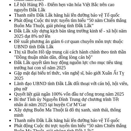
Lễ hội Hảng Pồ - Điểm hẹn văn hóa Việt Bắc trên cao
nguyên Đắk Lắk
Thanh niên Đắk Lắk hăng hái lên đường bảo vệ Tổ quốc
Phát động Cuộc thi trực tuyến tìm hiểu “50 năm Chiến thắng
Buôn Ma Thuột, giải phóng tỉnh Đắk Lắk”
Đắk Lắk xây dựng kịch bản tăng trưởng kinh tế - xã hội năm
2025 đạt 8% trở lên
Đề xuất phương án giảm 6 cơ quan chuyên môn trực thuộc
UBND tỉnh Đắk Lắk
Thị xã Buôn Hồ tập trung cải cách hành chính theo tinh thần
"Đồng thuận nhân dân, đồng lòng cán bộ"
Đắk Lắk quyết tâm huy động nguồn lực cho mục tiêu tăng
trưởng hai con số năm 2025
Gặp mặt đại biểu trí thức, văn nghệ sĩ, báo giới Xuân Ất Tỵ
2025
Lãnh đạo UBND tỉnh Đắk Lắk đối thoại với cán bộ, hội viên,
phụ nữ
Quyết liệt giải ngân 100% vốn đầu tư công trong năm 2025
Bí thư Tỉnh ủy Nguyễn Đình Trung dự chương trình Tết
nhân ái năm 2025 tại huyện Cư M’Gar
Xây dựng Buôn Ma Thuột là đô thị xanh, sinh thái, thông
minh
Thanh niên Đắk Lắk hăng hái lên đường bảo vệ Tổ quốc
Phát động Cuộc thi trực tuyến tìm hiểu “50 năm Chiến thắng
Buôn Ma Thuột, giải phóng tỉnh Đắk Lắk”