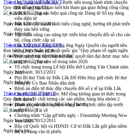
Thông tư 71/2011/TT-BGTVT
Ứng dụng sinh trắc học - Bước tiến trong hành trình chuyển
Quy định hỗ trợ người cao tuôi khi tham gia giao thông công cộng
đổi số tại Đắk Lắk
Đắk Lắk nâng cao hiệu quả công tác Đảng từ Sổ tay đảng
Bản PDF
Tải về
viên điện tử
Ngày ban hành:
30/12/2011
Đắk Lắk đẩy mạnh nuôi biển công nghệ, hướng tới phát triển
thủy sản bền vững
Ngày hiệu lực:
Tập huấn nâng cao năng lực triển khai chuyển đổi số cho cán
bộ, công chức cấp xã
Thông tư 70/2011/TT-BGTVT
Đắk Lắk phát động hưởng ứng Ngày Quyền của người tiêu
Ban hành Quy chuẩn kỹ thuật quốc gia "Quy phạm về ngăn ngừa
dùng Việt Nam 2026
ô nhiễm do phương tiện thủy nội địa"
Đẩy mạnh cải cách hành chính, quyết tâm đạt được mục tiêu
tăng trưởng hai con số trong năm 2026
Bản PDF
Tải về
Tổ chức trang trọng Lễ hội Đền thờ Lương Văn Chánh năm
Ngày ban hành:
30/12/2011
2026
Phó Bí thư Tỉnh ủy Đắk Lắk Đỗ Hữu Huy giữ chức Bí thư
Ngày hiệu lực:
Đảng ủy Ủy Ban Nhân dân tỉnh
Bệnh án điện tử thúc đẩy chuyển đổi số y tế tại Đắk Lắk
Thông tư 48/2011/TT-BCT
Chuyển đổi số thư viện: Mở rộng không gian tri thức trong
Quy định quản lý chất lượng các sản phẩm, hàng hóa nhóm 2
thời đại số
thuộc phạm vi quản lý của Bộ Công Thương
Đánh giá, rút kinh nghiệm công tác tổ chức diễn tập trước
ngày bầu cử
Bản PDF
Tải về
Chương trình “Gặp gỡ hữu nghị – Friendship Meeting New
Ngày ban hành:
30/12/2011
Year 2026”
Bầu cử Quốc hội và HĐND: Cử tri Đắk Lắk gửi gắm niềm
Ngày hiệu lực:
tin, kỳ vọng vào lá phiếu