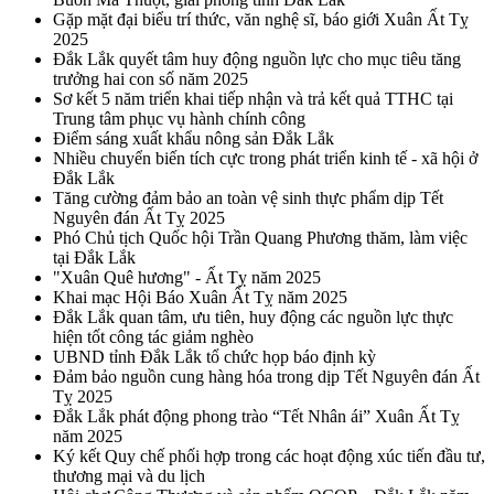
Gặp mặt đại biểu trí thức, văn nghệ sĩ, báo giới Xuân Ất Tỵ
2025
Đắk Lắk quyết tâm huy động nguồn lực cho mục tiêu tăng
trưởng hai con số năm 2025
Sơ kết 5 năm triển khai tiếp nhận và trả kết quả TTHC tại
Trung tâm phục vụ hành chính công
Điểm sáng xuất khẩu nông sản Đắk Lắk
Nhiều chuyển biến tích cực trong phát triển kinh tế - xã hội ở
Đắk Lắk
Tăng cường đảm bảo an toàn vệ sinh thực phẩm dịp Tết
Nguyên đán Ất Tỵ 2025
Phó Chủ tịch Quốc hội Trần Quang Phương thăm, làm việc
tại Đắk Lắk
"Xuân Quê hương" - Ất Tỵ năm 2025
Khai mạc Hội Báo Xuân Ất Tỵ năm 2025
Đắk Lắk quan tâm, ưu tiên, huy động các nguồn lực thực
hiện tốt công tác giảm nghèo
UBND tỉnh Đắk Lắk tổ chức họp báo định kỳ
Đảm bảo nguồn cung hàng hóa trong dịp Tết Nguyên đán Ất
Tỵ 2025
Đắk Lắk phát động phong trào “Tết Nhân ái” Xuân Ất Tỵ
năm 2025
Ký kết Quy chế phối hợp trong các hoạt động xúc tiến đầu tư,
thương mại và du lịch