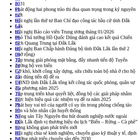
2031
60
Phát động hai phong trào thi đua quan trọng trong kỷ nguyên
61
mới
62
Hội nghị lần thứ tư Ban Chỉ đạo công tác bầu cử tỉnh Đắk
63
Lắk
64
Hội nghị Báo cáo viên Trung ương tháng 01/2026
65
Phó Thủ tướng Hồ Quốc Dũng đánh giá cao kết quả Chiến
66
dịch Quang Trung tại Đắk Lắk
67
Hội nghị Ban Chấp hành Đảng bộ tỉnh Đắk Lắk lần thứ 2
68
(mở rộng)
69
Tập trung giải phóng mặt bằng, đẩy nhanh tiến độ Tuyến
70
đường bộ ven biển
71
Gỡ khó, khởi công xây dựng, sửa chữa toàn bộ nhà ở cho hộ
72
dân đúng tiến độ đề ra
73
UBND tỉnh Đắk Lắk tổng kết công tác quốc phòng, quân sự
74
địa phương năm 2025
75
Tập trung triển khai quyết liệt, đồng bộ các giải pháp nhằm
76
thực hiện hiệu quả các nhiệm vụ đề ra năm 2025
77
Phát huy vai trò của người có uy tín trong phòng chống tảo
78
hôn và hôn nhân cận huyết thống
79
Nông sản Tây Nguyên thu hút doanh nghiệp nước ngoài
80
Đắk Lắk định vị thương hiệu du lịch “Biển – Rừng – Cà phê”
81
trong không gian phát triển mới
82
Hội nghị chia sẻ kinh nghiệm, chuyển giao kỹ thuật y tế, định
83
hướng phát triển chuyên sâu đến 2030
84