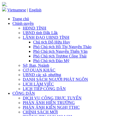
Vietnamese
|
English
Trang chủ
Chính quyền
HĐND TỈNH
UBND tỉnh Đắk Lắk
LÃNH ĐẠO UBND TỈNH
Chủ tịch Đỗ Hữu Huy
Phó Chủ tịch Hồ Thị Nguyên Thảo
Phó Chủ tịch Nguyễn Thiên Văn
Phó Chủ tịch Trương Công Thái
Phó Chủ tịch Đào Mỹ
Sở, Ban, Ngành
CƠ QUAN KHÁC
UBND các xã, phường
DANH SÁCH NGƯỜI PHÁT NGÔN
LỊCH LÀM VIỆC
LỊCH TIẾP CÔNG DÂN
CÔNG DÂN
DỊCH VỤ CÔNG TRỰC TUYẾN
PHẢN ÁNH HIỆN TRƯỜNG
PHẢN ÁNH KIẾN NGHỊ TTHC
CHÍNH SÁCH MỚI