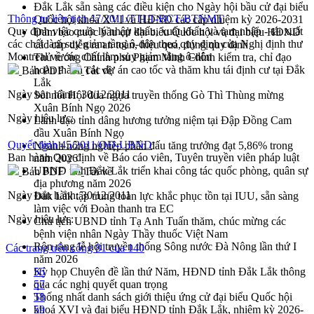
Đắk Lắk sẵn sàng các điều kiện cho Ngày hội bầu cử đại biểu
Thông tư liên tịch 47/2011/TTLT-BCT-BTNMT
Quốc hội khóa XVI và HĐND các cấp nhiệm kỳ 2026-2031
Quy định việc quản lý nhập khẩu, xuất khẩu và tạm nhập - tái xuất
Đảm bảo cuộc bầu cử đại biểu Quốc hội và đại biểu HĐND
các chất làm suy giảm tầng ô-dôn theo quy định của Nghị định thư
các cấp diễn ra an toàn, hiệu quả, đúng quy định
Montreal về các chất làm suy giảm tầng ô-dôn
Thủ tướng Chính phủ Phạm Minh Chính kiểm tra, chỉ đạo
hoàn thành các dự án cao tốc và thăm khu tái định cư tại Đắk
Bản PDF
Tải về
Lắk
Ngày ban hành:
30/12/2011
Sôi nổi Hội đua ngựa truyền thống Gò Thì Thùng mừng
Xuân Bính Ngọ 2026
Ngày hiệu lực:
Lãnh đạo tỉnh dâng hương tưởng niệm tại Đập Đồng Cam
đầu Xuân Bính Ngọ
Quyết định 45/2011/QĐ-UBND
Ngành nông nghiệp phấn đấu tăng trưởng đạt 5,86% trong
Ban hành Quy định về Báo cáo viên, Tuyên truyền viên pháp luật
năm 2026
UBND tỉnh Đắk Lắk triển khai công tác quốc phòng, quân sự
Bản PDF
Tải về
địa phương năm 2026
Ngày ban hành:
30/12/2011
Đắk Lắk tập trung toàn lực khắc phục tồn tại IUU, sẵn sàng
làm việc với Đoàn thanh tra EC
Ngày hiệu lực:
Chủ tịch UBND tỉnh Tạ Anh Tuấn thăm, chúc mừng các
bệnh viện nhân Ngày Thầy thuốc Việt Nam
Rộn ràng lễ hội truyền thống Sông nước Đà Nông lần thứ I
Các trang trên cổng 81 của 140
năm 2026
Kỳ họp Chuyên đề lần thứ Năm, HĐND tỉnh Đắk Lắk thông
56
qua các nghị quyết quan trọng
57
Thống nhất danh sách giới thiệu ứng cử đại biểu Quốc hội
58
khoá XVI và đại biểu HĐND tỉnh Đắk Lắk, nhiệm kỳ 2026-
59