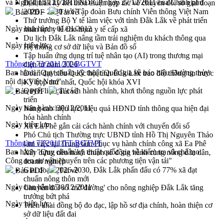
và Nghị định 121/2011/NĐ-CP ngày 27/12/2011 của Chính phủ
Đắk Lắk ký kết thỏa thuận hợp tác về chuyển đổi số giai đoạn
2026 – 2030 với Tập đoàn Bưu chính Viễn thông Việt Nam
Bản PDF
Tải về
Thứ trưởng Bộ Y tế làm việc với tỉnh Đắk Lắk về phát triển
Ngày ban hành:
01/01/2012
nhân lực y tế cho trạm y tế cấp xã
Du lịch Đắk Lắk nâng tầm trải nghiệm du khách thông qua
Ngày hiệu lực:
Hệ thống cơ sở dữ liệu và Bản đồ số
Tập huấn ứng dụng trí tuệ nhân tạo (AI) trong thương mại
Thông tư 73/2011/TT-BGTVT
điện tử năm 2026
Ban hành "Quy chuẩn kỹ thuật Quốc gia về báo hiệu Đường thủy
Đoàn đại biểu Quốc hội tỉnh Đắk Lắk trao đổi thông tin trước
nội địa Việt Nam"
Kỳ họp thứ nhất, Quốc hội khóa XVI
Quyết liệt cải cách hành chính, khơi thông nguồn lực phát
Bản PDF
Tải về
triển
Ngày ban hành:
30/12/2011
Nâng cao hiệu lực, hiệu quả HĐND tỉnh thông qua hiện đại
hóa hành chính
Ngày hiệu lực:
Xã Ea Phê gắn cải cách hành chính với chuyển đổi số
Phó Chủ tịch Thường trực UBND tỉnh Hồ Thị Nguyên Thảo
Thông tư 72/2011/TT-BGTVT
làm việc tại Trung tâm Phục vụ hành chính công xã Ea Phê
Ban hành "Quy chuẩn kỹ thuật quốc gia về kiểm tra và chế tạo
Xây dựng nền hành chính số đồng hành cùng nông dân dân,
Công ten nơ vận chuyển trên các phương tiện vận tải"
doanh nghiệp
Giai đoạn 2026-2030, Đắk Lắk phấn đấu có 77% xã đạt
Bản PDF
Tải về
chuẩn nông thôn mới
Ngày ban hành:
30/12/2011
Chuyển đổi số 'mở đường' cho nông nghiệp Đắk Lắk tăng
trưởng bứt phá
Ngày hiệu lực:
Triển khai đồng bộ đo đạc, lập hồ sơ địa chính, hoàn thiện cơ
sở dữ liệu đất đai