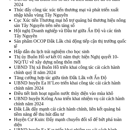
2024
Thúc đẩy công tác xúc tiến thương mại và phát triển xuất
nhập khẩu vùng Tây Nguyên
Cục Xúc tiến Thương mại hỗ trợ quảng bá thương hiệu nông
sản Tây Nguyên trên nền tảng số
Hội nghị Doanh nghiệp và Đầu tư giữa Ấn Độ và các tỉnh
Tây Nguyên
Sản phẩm OCOP Đắk Lắk chủ động tiếp cận thị trường quốc
tế
Hấp dẫn du lịch trải nghiệm cho học sinh
Thị ủy Buôn Hồ sơ kết 01 năm thực hiện Nghị quyết 10-
NQ/TU về xây dựng nông thôn mới
UBND Thị xã Buôn Hồ triển khai công tác cải cách hành
chính quý II năm 2024
Tăng cường hợp tác giữa tỉnh Đắk Lắk với Ấn Độ
UBND huyện Ea H’Leo triển khai công tác cải cách hành
chính năm 2024
Điều tiết linh hoạt nguồn nước thủy điện vào mùa khô
UBND huyện Krông Ana triển khai nhiệm vụ cải cách hành
chính năm 2024
Đắk Lắk đẩy mạnh cải cách hành chính, liên kết quảng bá
tiềm năng để thu hút đầu tư
Huyện Cư Kuin: Đẩy mạnh chuyển đổi số để bứt phá toàn
diện
UBND huyện Ea Kar triển khai nhiệm vụ cải cách hành