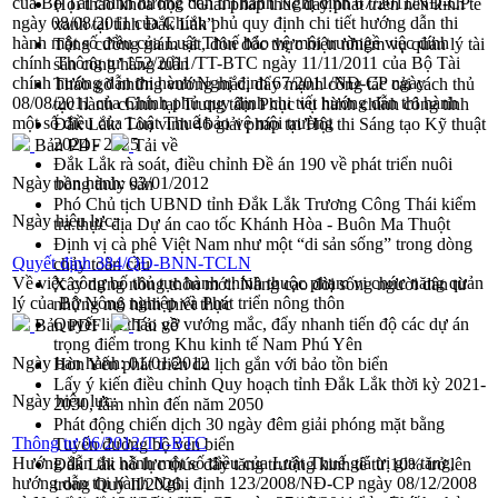
của Bộ Tài chính hướng dẫn thi hành Nghị định 67/2011/NĐ-CP
Hội thảo khoa học “Giải pháp thúc đẩy phát triển nền kinh tế
ngày 08/08/2011 của Chính phủ quy định chi tiết hướng dẫn thi
xanh tại tỉnh Đắk Lắk”
hành một số điều của Luật Thuế bảo vệ môi trườngề việc đính
Tăng cường giám sát, đôn đốc thực hiện nhiệm vụ quản lý tài
chính Thông tư 152/2011/TT-BTC ngày 11/11/2011 của Bộ Tài
sản công hàng tuần
chính hướng dẫn thi hành Nghị định 67/2011/NĐ-CP ngày
Tháo gỡ những vướng mắc, đẩy mạnh công tác cải cách thủ
08/08/2011 của Chính phủ quy định chi tiết hướng dẫn thi hành
tục hành chính tại Trung tâm Phục vụ hành chính công tỉnh
một số điều của Luật Thuế bảo vệ môi trường
Đắk Lắk: Tôn vinh 46 giải pháp tại Hội thi Sáng tạo Kỹ thuật
2024 - 2025
Bản PDF
Tải về
Đắk Lắk rà soát, điều chỉnh Đề án 190 về phát triển nuôi
Ngày ban hành:
03/01/2012
trồng thủy sản
Phó Chủ tịch UBND tỉnh Đắk Lắk Trương Công Thái kiểm
Ngày hiệu lực:
tra thực địa Dự án cao tốc Khánh Hòa - Buôn Ma Thuột
Định vị cà phê Việt Nam như một “di sản sống” trong dòng
Quyết định 384/QĐ-BNN-TCLN
chảy toàn cầu
Về việc công bố thủ tục hành chính thuộc phạm vi chức năng quản
Xây dựng nông thôn mới: Nâng cao đời sống người dân từ
lý của Bộ Nông nghiệp và Phát triển nông thôn
những mô hình thiết thực
Quyết liệt tháo gỡ vướng mắc, đẩy nhanh tiến độ các dự án
Bản PDF
Tải về
trọng điểm trong Khu kinh tế Nam Phú Yên
Ngày ban hành:
01/01/2012
Hòn Yến phát triển du lịch gắn với bảo tồn biển
Lấy ý kiến điều chỉnh Quy hoạch tỉnh Đắk Lắk thời kỳ 2021-
Ngày hiệu lực:
2030, tầm nhìn đến năm 2050
Phát động chiến dịch 30 ngày đêm giải phóng mặt bằng
Thông tư 06/2012/TT-BTC
Tuyến đường bộ ven biển
Hướng dẫn thi hành một số điều của Luật Thuế giá trị gia tăng,
Đắk Lắk nỗ lực thúc đẩy tăng trưởng kinh tế từ 10% trở lên
hướng dẫn thi hành Nghị định 123/2008/NĐ-CP ngày 08/12/2008
trong Quý II/2026