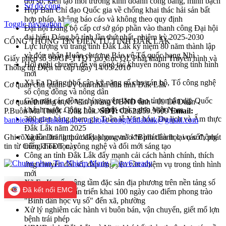
đổi số, kiến tạo môi trường kinh doanh công bằng, minh bạch
Sơ đồ cổng
Họp Ban Chỉ đạo Quốc gia về chống khai thác hải sản bất
hợp pháp, không báo cáo và không theo quy định
Toggle navigation
Đại hội Đảng bộ cấp cơ sở góp phần vào thanh công Đại hội
đại biểu Đảng bộ tỉnh lần thứ nhất, nhiệm kỳ 2025-2030
CỔNG THÔNG TIN ĐIỆN TỬ TỈNH ĐẮK LẮK
Lực lượng vũ trang tỉnh Đắk Lắk kỷ niệm 80 năm thành lập
và đón nhận Huân chương Bảo vệ Tổ quốc hạng Nhì
Giấy phép số 99/GP-TTĐT do Cục QL Phát thanh Truyền hình và
Hội nghị chuyên đề về công tác khuyến nông trong tình hình
Thông tin Điện tử cấp ngày 14/05/2010
mới
Xã Ea Drăng phổ cập kỹ năng số cho cán bộ, Tổ công nghệ
Cơ quan chủ quản: Ủy ban nhân dân tỉnh Đắk Lắk
số cộng đồng và nông dân
Gặp mặt các đồng chí nguyên lãnh đạo tỉnh nhân dịp Quốc
Cơ quan thường trực: Văn phòng UBND tỉnh - 09 Lê Duẩn -
khánh nước Cộng hòa xã hội chủ nghĩa Việt Nam
P.Buôn Ma Thuột - Đắk Lắk.
SĐT:
0262.859.9699
Email:
300 gian hàng tham gia Tuần lễ Văn hóa, Du lịch và Ẩm thực
banbientap@daklak.gov.vn hoặc congttdtdaklak@gmail.com
Đắk Lắk năm 2025
Ghi rõ nguồn tin "http://daklak.gov.vn" khi phát hành lại các thông
Xã Ea Drăng thúc đẩy phong trào “Bình dân học vụ số”, phát
tin từ Cổng TTĐT này
triển khoa học, công nghệ và đổi mới sáng tạo
Công an tỉnh Đắk Lắk đẩy mạnh cải cách hành chính, thích
ứng chuyển đổi số, đáp ứng yêu cầu nhiệm vụ trong tình hình
mới
Xã Ea Knuếc nâng tầm đặc sản địa phương trên nền tảng số
Đã kết nối EMC
Đắk Lắk tập huấn triển khai 100 ngày cao điểm phong trào
"Bình dân học vụ số" đến xã, phường
Xử lý nghiêm các hành vi buôn bán, vận chuyển, giết mổ lợn
bệnh trái phép