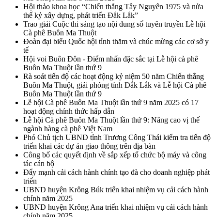
Hội thảo khoa học “Chiến thắng Tây Nguyên 1975 và nửa
thế kỷ xây dựng, phát triển Đắk Lắk”
Trao giải Cuộc thi sáng tạo nội dung số tuyên truyền Lễ hội
Cà phê Buôn Ma Thuột
Đoàn đại biểu Quốc hội tỉnh thăm và chúc mừng các cơ sở y
tế
Hội voi Buôn Đôn - Điểm nhấn đặc sắc tại Lễ hội cà phê
Buôn Ma Thuột lần thứ 9
Rà soát tiến độ các hoạt động kỷ niệm 50 năm Chiến thắng
Buôn Ma Thuột, giải phóng tỉnh Đắk Lắk và Lễ hội Cà phê
Buôn Ma Thuột lần thứ 9
Lễ hội Cà phê Buôn Ma Thuột lần thứ 9 năm 2025 có 17
hoạt động chính thức hấp dẫn
Lễ hội Cà phê Buôn Ma Thuột lần thứ 9: Nâng cao vị thế
ngành hàng cà phê Việt Nam
Phó Chủ tịch UBND tỉnh Trương Công Thái kiểm tra tiến độ
triển khai các dự án giao thông trên địa bàn
Công bố các quyết định về sắp xếp tổ chức bộ máy và công
tác cán bộ
Đẩy mạnh cải cách hành chính tạo đà cho doanh nghiệp phát
triển
UBND huyện Krông Búk triển khai nhiệm vụ cải cách hành
chính năm 2025
UBND huyện Krông Ana triển khai nhiệm vụ cải cách hành
chính năm 2025