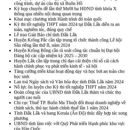
công trình, dự án của thị xã Buôn Hồ
Kỳ họp chuyên đề lần thứ Mười ba HĐND tỉnh khóa X
thông qua nhiều nội dung quan trọng
Khai mạc chương trình Hành trình đỏ toàn quốc
Kỳ thi tốt nghiệp THPT năm 2024 tại Đắk Lắk diễn ra an
toàn, nghiêm túc, đúng quy chế
Lễ trao Giải Báo chí tỉnh Đắk Lắk
Huyện Krông Pắc cần tập trung tổ chức thành công Lễ hội
Sầu riêng lần thứ II, năm 2024
Huyện Krông Bông cần rà soát công tác chuẩn bị Đại hội
Đảng bộ các cấp nhiệm kỳ 2025 – 2030
Huyện Lắk cần tập trung chỉ đạo cải thiện chỉ số cải cách
hành chính phục vụ phát triển kinh tế - xã hội
Tăng cường triển khai hoạt động dạy và học bơi an toàn cho
học sinh
Lan toả Ngày sách và Văn hóa đọc tỉnh Đắk Lắk năm 2024
Nỗ lực ôn luyện cho Kỳ thi tốt nghiệp THPT năm 2024
Đoàn công tác của UBND tỉnh Đắk Lắk thăm và chúc thọ
người cao tuổi
Chi cục Thuế TP. Buôn Ma Thuột đối thoại doanh nghiệp về
chính sách, thủ tục hành chính thuế lần 1 năm 2024
Tỉnh Đắk Lắk và bang Kerala (Ấn Độ) thúc đẩy hợp tác song
phương
UBND tỉnh làm việc với Quỹ Phát triển Hạnh phúc khu vực
của Hàn Quốc