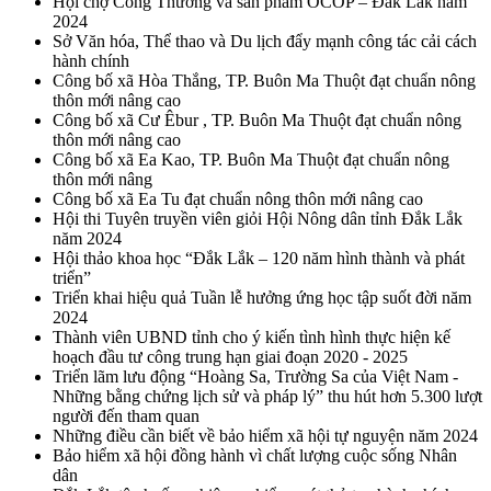
Hội chợ Công Thương và sản phẩm OCOP – Đắk Lắk năm
2024
Sở Văn hóa, Thể thao và Du lịch đẩy mạnh công tác cải cách
hành chính
Công bố xã Hòa Thắng, TP. Buôn Ma Thuột đạt chuẩn nông
thôn mới nâng cao
Công bố xã Cư Êbur , TP. Buôn Ma Thuột đạt chuẩn nông
thôn mới nâng cao
Công bố xã Ea Kao, TP. Buôn Ma Thuột đạt chuẩn nông
thôn mới nâng
Công bố xã Ea Tu đạt chuẩn nông thôn mới nâng cao
Hội thi Tuyên truyền viên giỏi Hội Nông dân tỉnh Đắk Lắk
năm 2024
Hội thảo khoa học “Đắk Lắk – 120 năm hình thành và phát
triển”
Triển khai hiệu quả Tuần lễ hưởng ứng học tập suốt đời năm
2024
Thành viên UBND tỉnh cho ý kiến tình hình thực hiện kế
hoạch đầu tư công trung hạn giai đoạn 2020 - 2025
Triển lãm lưu động “Hoàng Sa, Trường Sa của Việt Nam -
Những bằng chứng lịch sử và pháp lý” thu hút hơn 5.300 lượt
người đến tham quan
Những điều cần biết về bảo hiểm xã hội tự nguyện năm 2024
Bảo hiểm xã hội đồng hành vì chất lượng cuộc sống Nhân
dân