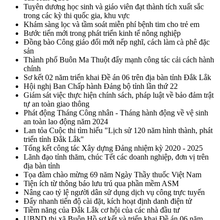
Tuyên dương học sinh và giáo viên đạt thành tích xuất sắc
trong các kỳ thi quốc gia, khu vực
Khám sàng lọc và tầm soát miễn phí bệnh tim cho trẻ em
Bước tiến mới trong phát triển kinh tế nông nghiệp
Đồng bào Công giáo đổi mới nếp nghĩ, cách làm cà phê đặc
sản
Thành phố Buôn Ma Thuột đẩy mạnh công tác cải cách hành
chính
Sơ kết 02 năm triển khai Đề án 06 trên địa bàn tỉnh Đắk Lắk
Hội nghị Ban Chấp hành Đảng bộ tỉnh lần thứ 22
Giám sát việc thực hiện chính sách, pháp luật về bảo đảm trật
tự an toàn giao thông
Phát động Tháng Công nhân - Tháng hành động về vệ sinh
an toàn lao động năm 2024
Lan tỏa Cuộc thi tìm hiểu "Lịch sử 120 năm hình thành, phát
triển tỉnh Đắk Lắk"
Tổng kết công tác Xây dựng Đảng nhiệm kỳ 2020 - 2025
Lãnh đạo tỉnh thăm, chúc Tết các doanh nghiệp, đơn vị trên
địa bàn tỉnh
Tọa đàm chào mừng 69 năm Ngày Thầy thuốc Việt Nam
Tiện ích từ thông báo lưu trú qua phần mềm ASM
Nâng cao tỷ lệ người dân sử dụng dịch vụ công trực tuyến
Đẩy nhanh tiến độ cài đặt, kích hoạt định danh điện tử
Tiềm năng của Đắk Lắk cơ hội của các nhà đầu tư
UBND thị xã Buôn Hồ sơ kết và triển khai Đề án 06 năm