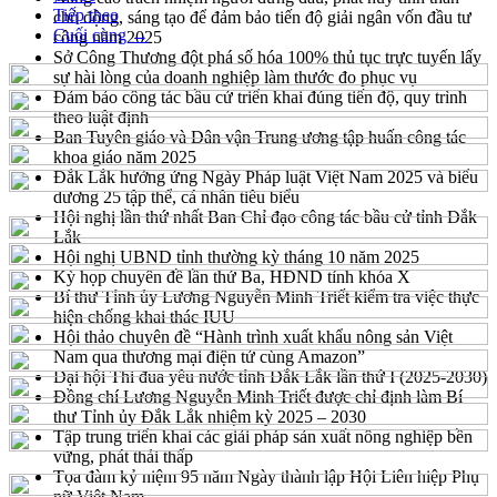
Tiếp theo
chủ động, sáng tạo để đảm bảo tiến độ giải ngân vốn đầu tư
Cuối cùng →
công năm 2025
Sở Công Thương đột phá số hóa 100% thủ tục trực tuyến lấy
sự hài lòng của doanh nghiệp làm thước đo phục vụ
Đảm bảo công tác bầu cử triển khai đúng tiến độ, quy trình
theo luật định
Ban Tuyên giáo và Dân vận Trung ương tập huấn công tác
khoa giáo năm 2025
Đắk Lắk hưởng ứng Ngày Pháp luật Việt Nam 2025 và biểu
dương 25 tập thể, cá nhân tiêu biểu
Hội nghị lần thứ nhất Ban Chỉ đạo công tác bầu cử tỉnh Đắk
Lắk
Hội nghị UBND tỉnh thường kỳ tháng 10 năm 2025
Kỳ họp chuyên đề lần thứ Ba, HĐND tỉnh khóa X
Bí thư Tỉnh ủy Lương Nguyễn Minh Triết kiểm tra việc thực
hiện chống khai thác IUU
Hội thảo chuyên đề “Hành trình xuất khẩu nông sản Việt
Nam qua thương mại điện tử cùng Amazon”
Đại hội Thi đua yêu nước tỉnh Đắk Lắk lần thứ I (2025-2030)
Đồng chí Lương Nguyễn Minh Triết được chỉ định làm Bí
thư Tỉnh ủy Đắk Lắk nhiệm kỳ 2025 – 2030
Tập trung triển khai các giải pháp sản xuất nông nghiệp bền
vững, phát thải thấp
Tọa đàm kỷ niệm 95 năm Ngày thành lập Hội Liên hiệp Phụ
nữ Việt Nam