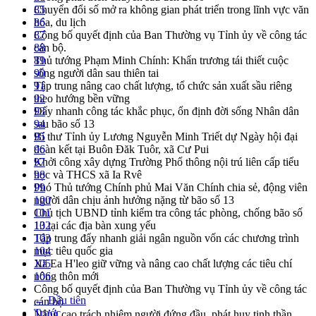
Chuyển đổi số mở ra không gian phát triển trong lĩnh vực văn
85
hóa, du lịch
86
Công bố quyết định của Ban Thường vụ Tỉnh ủy về công tác
87
cán bộ.
88
Thủ tướng Phạm Minh Chính: Khẩn trương tái thiết cuộc
89
sống người dân sau thiên tai
90
Tập trung nâng cao chất lượng, tổ chức sản xuất sầu riêng
91
theo hướng bền vững
92
Đẩy nhanh công tác khắc phục, ổn định đời sống Nhân dân
93
sau bão số 13
94
Bí thư Tỉnh ủy Lương Nguyễn Minh Triết dự Ngày hội đại
95
đoàn kết tại Buôn Đăk Tuôr, xã Cư Pui
96
Khởi công xây dựng Trường Phổ thông nội trú liên cấp tiểu
97
học và THCS xã Ia Rvê
98
Phó Thủ tướng Chính phủ Mai Văn Chính chia sẻ, động viên
99
người dân chịu ảnh hưởng nặng từ bão số 13
100
Chủ tịch UBND tỉnh kiểm tra công tác phòng, chống bão số
101
13 tại các địa bàn xung yếu
102
Tập trung đẩy nhanh giải ngân nguồn vốn các chương trình
103
mục tiêu quốc gia
104
Xã Ea H'leo giữ vững và nâng cao chất lượng các tiêu chí
105
nông thôn mới
106
Công bố quyết định của Ban Thường vụ Tỉnh ủy về công tác
← Đầu tiên
cán bộ
Trước
Nâng cao trách nhiệm người đứng đầu, phát huy tinh thần