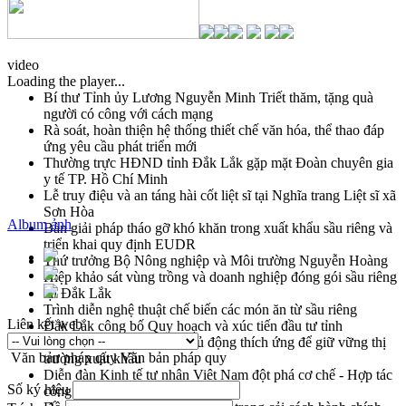
video
Loading the player...
Bí thư Tỉnh ủy Lương Nguyễn Minh Triết thăm, tặng quà
người có công với cách mạng
Rà soát, hoàn thiện hệ thống thiết chế văn hóa, thể thao đáp
ứng yêu cầu phát triển mới
Thường trực HĐND tỉnh Đắk Lắk gặp mặt Đoàn chuyên gia
y tế TP. Hồ Chí Minh
Lễ truy điệu và an táng hài cốt liệt sĩ tại Nghĩa trang Liệt sĩ xã
Sơn Hòa
Album ảnh
Bàn giải pháp tháo gỡ khó khăn trong xuất khẩu sầu riêng và
triển khai quy định EUDR
Thứ trưởng Bộ Nông nghiệp và Môi trường Nguyễn Hoàng
Hiệp khảo sát vùng trồng và doanh nghiệp đóng gói sầu riêng
tại Đắk Lắk
Trình diễn nghệ thuật chế biến các món ăn từ sầu riêng
Liên kết web
Đắk Lắk công bố Quy hoạch và xúc tiến đầu tư tỉnh
Ngành cá ngừ Đắk Lắk chủ động thích ứng để giữ vững thị
Văn bản pháp quy
Văn bản pháp quy
trường xuất khẩu
Diễn đàn Kinh tế tư nhân Việt Nam đột phá cơ chế - Hợp tác
Số ký hiệu
công tư