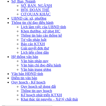
Sở, Ban, Ngành
SỞ, BAN, NGÀNH
HỘI, ĐOÀN THỂ
CƠ QUAN KHÁC
UBND các xã, phường
Thông tin chỉ đạo điều hành
Lịch làm việc của UBND tỉnh
Khen thưởng, xử phạt HC
Thông tin báo cáo thống kê
Tư vấn pháp luật
Báo cáo KTXH
Giải quyết đơn thư
Lịch tiếp công dân
Hệ thống văn bản
Văn bản pháp quy
Văn bản chỉ đạo điều hành
Văn bản trung ương
Văn bản HĐND tỉnh
Điểm tin văn bản
Quy hoạch - Kế hoạch
Quy hoạch sử dụng đất
Thông tin quy hoạch
Kế hoạch phát triển KTXH
Khai thác tài nguyên – Xử lý chất thải