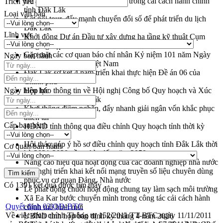
Đề án 06 tạo bước ngoặt đột phá trong cải cách hành chính
Trích yếu
tỉnh Đắk Lắk
Loại văn bản
Kết nối tour, đẩy mạnh chuyển đổi số để phát triển du lịch
Đắk Lắk
Lĩnh vực
Khởi động Dự án Đầu tư xây dựng hạ tầng kỹ thuật Cụm
công nghiệp Tân Tiến
Gặp mặt các cơ quan báo chí nhân Kỷ niệm 101 năm Ngày
Ngày ban hành
Báo chí Cách mạng Việt Nam
Đắk Lắk sơ kết 4 năm triển khai thực hiện Đề án 06 của
Chính phủ
Ngày hiệu lực
Họp báo thông tin về Hội nghị Công bố Quy hoạch và Xúc
tiến đầu tư tỉnh Đắk Lắk
Khơi thông điểm nghẽn, đẩy nhanh giải ngân vốn khắc phục
thiên tai
Cấp ban hành
HĐND tỉnh thông qua điều chỉnh Quy hoạch tỉnh thời kỳ
2021-2030
Hội thảo góp ý hồ sơ điều chỉnh quy hoạch tỉnh Đắk Lắk thời
Cơ quan ban hành
kỳ 2021-2030, tầm nhìn đến năm 2050
Nâng cao hiệu quả hoạt động của các doanh nghiệp nhà nước
Hội nghị triển khai kết nối mạng truyền số liệu chuyên dùng
phục vụ cơ quan Đảng, Nhà nước
Có
1391
kết quả được tìm thấy
Lễ phát động chuỗi hoạt động chung tay làm sạch môi trường
Xã Ea Kar bước chuyển mình trong công tác cải cách hành
Quyết định 02/QĐ-BTC
chính mô hình mới
Về việc đính chính Thông tư 152/2011/TT-BTC ngày 11/11/2011
UBND tỉnh họp báo định kỳ tháng 4 năm 2026