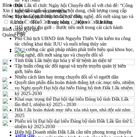
Bình chọn
Đắk Lắk tổ chức Ngày hội Chuyển đổi số với chủ đề: “Công
Xin ý kiến đánh giá về giao diện, nội dung, chất lượng cung cấp
nghệ số - kiến tạo tương lai”
thông tin của Cổng thông tin điện tử tỉnh
Tập trung phát triển khoa học công nghệ, đổi mới sáng tạo và
chuyển đổi số lĩnh vực nông nghiệp và môi trường
Rất tốt
Tốt
Trung bình
Kém
Rất kém
“Hồ sơ phi địa giới – Bước tiến mới trong cải cách hành
Bình chọn
Kết quả
chính”
Quảng Cáo
Phó Chủ tịch UBND tỉnh Nguyễn Thiên Văn kiểm tra công
tác chống khai thác IUU và nuôi trồng thủy sản
Tăng cường các giải pháp nhằm phát triển hiệu quả khoa học,
công nghệ, đổi mới sáng tạo và chuyển đổi số
Tỉnh Đắk Lắk hiện đại hóa y tế từ bệnh án điện tử
Tập huấn công tác đối ngoại và tuyên truyền quản lý biên
giới, biển đảo
Nhiều cách làm hay trong chuyển đổi số vì người dân
Quyết tâm phấn đấu hoàn thành thắng lợi các mục tiêu, nhiệm
vụ Nghị quyết Đại hội đại biểu Đảng bộ tỉnh Đắk Lắk nhiệm
kỳ 2025-2030
Khai mạc trọng thể Đại hội đại biểu Đảng bộ tỉnh Đắk Lắk
lần thứ I, nhiệm kỳ 2025 - 2030
Đắk Lắk hoàn thành mục tiêu xóa nhà tạm, nhà dột nát năm
2025
Phiên trù bị Đại hội đại biểu Đảng bộ tỉnh Đắk Lắk lần thứ I,
nhiệm kỳ 2025-2030
Hiệp hội Doanh nhân Đắk Lắk cần tiên phong trong chuyển
Trang chủ