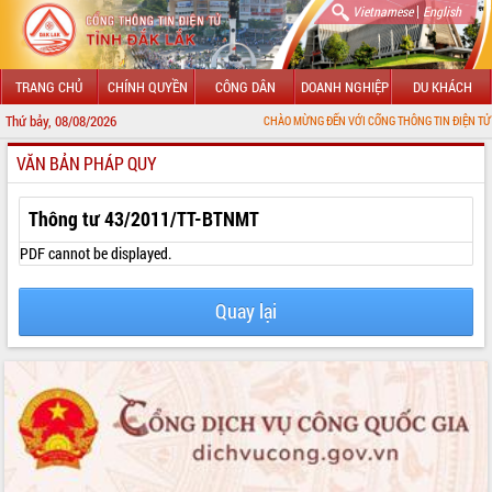
|
Vietnamese
English
TRANG CHỦ
CHÍNH QUYỀN
CÔNG DÂN
DOANH NGHIỆP
DU KHÁCH
Thứ bảy, 08/08/2026
CHÀO MỪNG ĐẾN VỚI CỔNG THÔNG TIN ĐIỆN TỬ TỈNH ĐẮK L
VĂN BẢN PHÁP QUY
GIỚI THIỆU
LÃNH ĐẠO UBND TỈNH
Thông tư 43/2011/TT-BTNMT
TIN TỨC SỰ KIỆN
PDF cannot be displayed.
SỞ, BAN, NGÀNH
Quay lại
UBND CÁC XÃ, PHƯỜNG
THÔNG TIN CHỈ ĐẠO ĐIỀU HÀNH
HỆ THỐNG VĂN BẢN
VĂN BẢN HĐND TỈNH