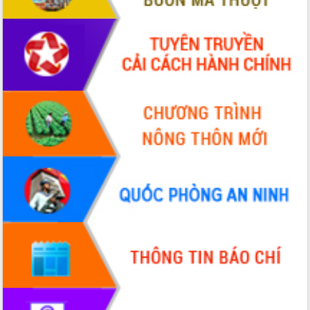
VIDEO
Không có file video nào để phát.
ALBUM ẢNH
LIÊN KẾT WEB