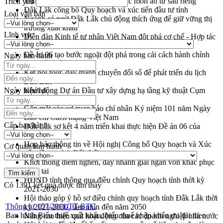
Trình diễn nghệ thuật chế biến các món ăn từ sầu riêng
Trích yếu
Đắk Lắk công bố Quy hoạch và xúc tiến đầu tư tỉnh
Loại văn bản
Ngành cá ngừ Đắk Lắk chủ động thích ứng để giữ vững thị
trường xuất khẩu
Lĩnh vực
Diễn đàn Kinh tế tư nhân Việt Nam đột phá cơ chế - Hợp tác
công tư
Đề án 06 tạo bước ngoặt đột phá trong cải cách hành chính
Ngày ban hành
tỉnh Đắk Lắk
Kết nối tour, đẩy mạnh chuyển đổi số để phát triển du lịch
Đắk Lắk
Ngày hiệu lực
Khởi động Dự án Đầu tư xây dựng hạ tầng kỹ thuật Cụm
công nghiệp Tân Tiến
Gặp mặt các cơ quan báo chí nhân Kỷ niệm 101 năm Ngày
Báo chí Cách mạng Việt Nam
Cấp ban hành
Đắk Lắk sơ kết 4 năm triển khai thực hiện Đề án 06 của
Chính phủ
Họp báo thông tin về Hội nghị Công bố Quy hoạch và Xúc
Cơ quan ban hành
tiến đầu tư tỉnh Đắk Lắk
Khơi thông điểm nghẽn, đẩy nhanh giải ngân vốn khắc phục
thiên tai
HĐND tỉnh thông qua điều chỉnh Quy hoạch tỉnh thời kỳ
Có
1391
kết quả được tìm thấy
2021-2030
Hội thảo góp ý hồ sơ điều chỉnh quy hoạch tỉnh Đắk Lắk thời
Thông tư 157/2011/TT-BTC
kỳ 2021-2030, tầm nhìn đến năm 2050
Ban hành Biểu thuế xuất khẩu, biểu thuế nhập khẩu ưu đãi theo
Nâng cao hiệu quả hoạt động của các doanh nghiệp nhà nước