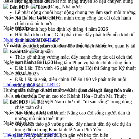
danh mục hàng chịu thuế
Hội nghị triển khai kết nối mạng truyền số liệu chuyên dùng
phục vụ cơ quan Đảng, Nhà nước
Bản PDF
Tải về
Lễ phát động chuỗi hoạt động chung tay làm sạch môi trường
Ngày ban hành:
14/11/2011
Xã Ea Kar bước chuyển mình trong công tác cải cách hành
chính mô hình mới
Ngày hiệu lực:
UBND tỉnh họp báo định kỳ tháng 4 năm 2026
Hội thảo khoa học “Giải pháp thúc đẩy phát triển nền kinh tế
Nghị định 102/2011/NĐ-CP
xanh tại tỉnh Đắk Lắk”
Về bảo hiểm trách nhiệm trong khám bệnh, chữa bệnh
Tăng cường giám sát, đôn đốc thực hiện nhiệm vụ quản lý tài
sản công hàng tuần
Bản PDF
Tải về
Tháo gỡ những vướng mắc, đẩy mạnh công tác cải cách thủ
Ngày ban hành:
14/11/2011
tục hành chính tại Trung tâm Phục vụ hành chính công tỉnh
Đắk Lắk: Tôn vinh 46 giải pháp tại Hội thi Sáng tạo Kỹ thuật
Ngày hiệu lực:
2024 - 2025
Đắk Lắk rà soát, điều chỉnh Đề án 190 về phát triển nuôi
Thông tư 168/2011/TT-BTC
trồng thủy sản
Hướng dẫn thống kê nhà nước về hải quan đối với hàng hóa xuất
Phó Chủ tịch UBND tỉnh Đắk Lắk Trương Công Thái kiểm
khẩu, nhập khẩu
tra thực địa Dự án cao tốc Khánh Hòa - Buôn Ma Thuột
Định vị cà phê Việt Nam như một “di sản sống” trong dòng
Bản PDF
Tải về
chảy toàn cầu
Ngày ban hành:
12/11/2011
Xây dựng nông thôn mới: Nâng cao đời sống người dân từ
những mô hình thiết thực
Ngày hiệu lực:
Quyết liệt tháo gỡ vướng mắc, đẩy nhanh tiến độ các dự án
trọng điểm trong Khu kinh tế Nam Phú Yên
Thông tư 155/2011/TT-BTC
Hòn Yến phát triển du lịch gắn với bảo tồn biển