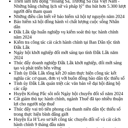
Triển lãm lưu động “Hoàng Sa, Trường Sa của Việt Nam -
Những bằng chứng lịch sử và pháp lý” thu hút hơn 5.300 lượt
người đến tham quan
Những điều cần biết về bảo hiểm xã hội tự nguyện năm 2024
Bảo hiểm xã hội đồng hành vì chất lượng cuộc sống Nhân
dân
Đắk Lắk tập huấn nghiệp vụ kiểm soát thủ tục hành chính
năm 2024
Kiểm tra công tác cải cách hành chính tại Ban Dân tộc tỉnh
Đắk Lắk
Ngày hội khởi nghiệp đổi mới sáng tạo tỉnh Đắk Lắk năm
2024
Thúc đẩy doanh nghiệp Đắk Lắk khởi nghiệp, đổi mới sáng
tạo và phát triển bền vững
Tỉnh ủy Đắk Lắk tổng kết 20 năm thực hiện công tác kết
nghĩa các cơ quan, đơn vị với buôn đồng bào dân tộc thiểu số
Tỉnh ủy Đắk Lắk quán triệt các văn bản về đại hội đảng bộ
các cấp
Huyện Krông Pắc sôi nổi Ngày hội chuyển đổi số năm 2024
Cắt giảm thủ tục hành chính, ngành Thuế đã tạo nhiều thuận
lợi cho người nộp thuế
Thúc đẩy vai trò tiên phong của thanh niên dân tộc thiểu số
trong thực hiện bình đẳng giới
Huyện Ea H’Leo sơ kết công tác chuyển đổi số và cải cách
hành chính 9 tháng đầu năm