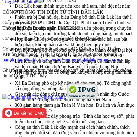
lần thứ I, nhiệm kỳ 2025 - 2030
Toggle navigation
Đắk Lắk hoàn thành mục tiêu xóa nhà tạm, nhà dột nát năm
2025
CỔNG THÔNG TIN ĐIỆN TỬ TỈNH ĐẮK LẮK
Phiên trù bị Đại hội đại biểu Đảng bộ tỉnh Đắk Lắk lần thứ I,
Giấy phép số 99/GP-TTĐT do Cục QL Phát thanh Truyền hình và
nhiệm kỳ 2025-2030
Thông tin Điện tử cấp ngày 14/05/2010
Hiệp hội Doanh nhân Đắk Lắk cần tiên phong trong chuyển
đổi số, kiến tạo môi trường kinh doanh công bằng, minh bạch
Cơ quan chủ quản: Ủy ban nhân dân tỉnh Đắk Lắk
Họp Ban Chỉ đạo Quốc gia về chống khai thác hải sản bất
hợp pháp, không báo cáo và không theo quy định
Cơ quan thường trực: Văn phòng UBND tỉnh - 09 Lê Duẩn -
Đại hội Đảng bộ cấp cơ sở góp phần vào thanh công Đại hội
P.Buôn Ma Thuột - Đắk Lắk.
SĐT:
0262.859.9699
Email:
đại biểu Đảng bộ tỉnh lần thứ nhất, nhiệm kỳ 2025-2030
banbientap@daklak.gov.vn hoặc congttdtdaklak@gmail.com
Lực lượng vũ trang tỉnh Đắk Lắk kỷ niệm 80 năm thành lập
và đón nhận Huân chương Bảo vệ Tổ quốc hạng Nhì
Ghi rõ nguồn tin "http://daklak.gov.vn" khi phát hành lại các thông
Hội nghị chuyên đề về công tác khuyến nông trong tình hình
tin từ Cổng TTĐT này
mới
Xã Ea Drăng phổ cập kỹ năng số cho cán bộ, Tổ công nghệ
số cộng đồng và nông dân
Gặp mặt các đồng chí nguyên lãnh đạo tỉnh nhân dịp Quốc
khánh nước Cộng hòa xã hội chủ nghĩa Việt Nam
300 gian hàng tham gia Tuần lễ Văn hóa, Du lịch và Ẩm thực
Đắk Lắk năm 2025
Đã kết nối EMC
Xã Ea Drăng thúc đẩy phong trào “Bình dân học vụ số”, phát
triển khoa học, công nghệ và đổi mới sáng tạo
Công an tỉnh Đắk Lắk đẩy mạnh cải cách hành chính, thích
ứng chuyển đổi số, đáp ứng yêu cầu nhiệm vụ trong tình hình