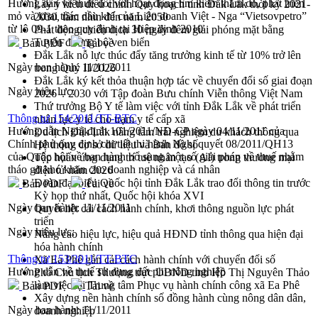
Hướng dẫn về thuế đối với hoạt động tìm kiếm thăm dò, phát triển
Lấy ý kiến điều chỉnh Quy hoạch tỉnh Đắk Lắk thời kỳ 2021-
mỏ và khai thác dầu khí của Liên doanh Việt - Nga “Vietsovpetro”
2030, tầm nhìn đến năm 2050
từ lô 09-1 theo quy định tại Hiệp định 2010
Phát động chiến dịch 30 ngày đêm giải phóng mặt bằng
Tuyến đường bộ ven biển
Bản PDF
Tải về
Đắk Lắk nỗ lực thúc đẩy tăng trưởng kinh tế từ 10% trở lên
Ngày ban hành:
11/11/2011
trong Quý II/2026
Đắk Lắk ký kết thỏa thuận hợp tác về chuyển đổi số giai đoạn
Ngày hiệu lực:
2026 – 2030 với Tập đoàn Bưu chính Viễn thông Việt Nam
Thứ trưởng Bộ Y tế làm việc với tỉnh Đắk Lắk về phát triển
Thông tư 154/2011/TT-BTC
nhân lực y tế cho trạm y tế cấp xã
Hướng dẫn Nghị định 101/2011/NĐ-CP ngày 04/11/2011 của
Du lịch Đắk Lắk nâng tầm trải nghiệm du khách thông qua
Chính phủ quy định chi tiết thi hành Nghị quyết 08/2011/QH13
Hệ thống cơ sở dữ liệu và Bản đồ số
của Quốc hội về ban hành bổ sung một số giải pháp về thuế nhằm
Tập huấn ứng dụng trí tuệ nhân tạo (AI) trong thương mại
tháo gỡ khó khăn cho doanh nghiệp và cá nhân
điện tử năm 2026
Đoàn đại biểu Quốc hội tỉnh Đắk Lắk trao đổi thông tin trước
Bản PDF
Tải về
Kỳ họp thứ nhất, Quốc hội khóa XVI
Ngày ban hành:
11/11/2011
Quyết liệt cải cách hành chính, khơi thông nguồn lực phát
triển
Ngày hiệu lực:
Nâng cao hiệu lực, hiệu quả HĐND tỉnh thông qua hiện đại
hóa hành chính
Thông tư 153/2011/TT-BTC
Xã Ea Phê gắn cải cách hành chính với chuyển đổi số
Hướng dẫn về thuế sử dụng đất phi nông nghiệp
Phó Chủ tịch Thường trực UBND tỉnh Hồ Thị Nguyên Thảo
làm việc tại Trung tâm Phục vụ hành chính công xã Ea Phê
Bản PDF
Tải về
Xây dựng nền hành chính số đồng hành cùng nông dân dân,
Ngày ban hành:
11/11/2011
doanh nghiệp