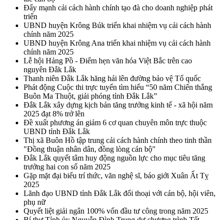
Đẩy mạnh cải cách hành chính tạo đà cho doanh nghiệp phát
triển
UBND huyện Krông Búk triển khai nhiệm vụ cải cách hành
chính năm 2025
UBND huyện Krông Ana triển khai nhiệm vụ cải cách hành
chính năm 2025
Lễ hội Hảng Pồ - Điểm hẹn văn hóa Việt Bắc trên cao
nguyên Đắk Lắk
Thanh niên Đắk Lắk hăng hái lên đường bảo vệ Tổ quốc
Phát động Cuộc thi trực tuyến tìm hiểu “50 năm Chiến thắng
Buôn Ma Thuột, giải phóng tỉnh Đắk Lắk”
Đắk Lắk xây dựng kịch bản tăng trưởng kinh tế - xã hội năm
2025 đạt 8% trở lên
Đề xuất phương án giảm 6 cơ quan chuyên môn trực thuộc
UBND tỉnh Đắk Lắk
Thị xã Buôn Hồ tập trung cải cách hành chính theo tinh thần
"Đồng thuận nhân dân, đồng lòng cán bộ"
Đắk Lắk quyết tâm huy động nguồn lực cho mục tiêu tăng
trưởng hai con số năm 2025
Gặp mặt đại biểu trí thức, văn nghệ sĩ, báo giới Xuân Ất Tỵ
2025
Lãnh đạo UBND tỉnh Đắk Lắk đối thoại với cán bộ, hội viên,
phụ nữ
Quyết liệt giải ngân 100% vốn đầu tư công trong năm 2025
Bí thư Tỉnh ủy Nguyễn Đình Trung dự chương trình Tết