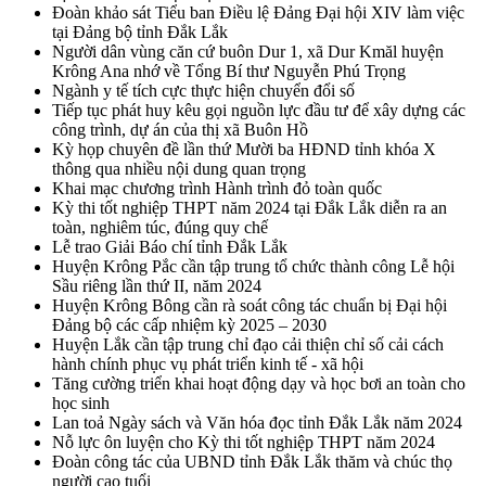
Đoàn khảo sát Tiểu ban Điều lệ Đảng Đại hội XIV làm việc
tại Đảng bộ tỉnh Đắk Lắk
Người dân vùng căn cứ buôn Dur 1, xã Dur Kmăl huyện
Krông Ana nhớ về Tổng Bí thư Nguyễn Phú Trọng
Ngành y tế tích cực thực hiện chuyển đổi số
Tiếp tục phát huy kêu gọi nguồn lực đầu tư để xây dựng các
công trình, dự án của thị xã Buôn Hồ
Kỳ họp chuyên đề lần thứ Mười ba HĐND tỉnh khóa X
thông qua nhiều nội dung quan trọng
Khai mạc chương trình Hành trình đỏ toàn quốc
Kỳ thi tốt nghiệp THPT năm 2024 tại Đắk Lắk diễn ra an
toàn, nghiêm túc, đúng quy chế
Lễ trao Giải Báo chí tỉnh Đắk Lắk
Huyện Krông Pắc cần tập trung tổ chức thành công Lễ hội
Sầu riêng lần thứ II, năm 2024
Huyện Krông Bông cần rà soát công tác chuẩn bị Đại hội
Đảng bộ các cấp nhiệm kỳ 2025 – 2030
Huyện Lắk cần tập trung chỉ đạo cải thiện chỉ số cải cách
hành chính phục vụ phát triển kinh tế - xã hội
Tăng cường triển khai hoạt động dạy và học bơi an toàn cho
học sinh
Lan toả Ngày sách và Văn hóa đọc tỉnh Đắk Lắk năm 2024
Nỗ lực ôn luyện cho Kỳ thi tốt nghiệp THPT năm 2024
Đoàn công tác của UBND tỉnh Đắk Lắk thăm và chúc thọ
người cao tuổi