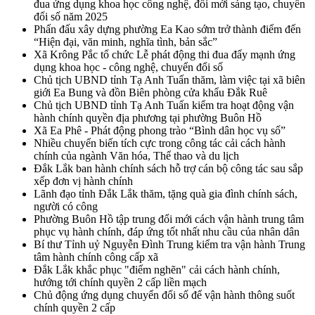
đua ứng dụng khoa học công nghệ, đổi mới sáng tạo, chuyển
đổi số năm 2025
Phấn đấu xây dựng phường Ea Kao sớm trở thành điểm đến
“Hiện đại, văn minh, nghĩa tình, bản sắc”
Xã Krông Pắc tổ chức Lễ phát động thi đua đẩy mạnh ứng
dụng khoa học - công nghệ, chuyển đổi số
Chủ tịch UBND tỉnh Tạ Anh Tuấn thăm, làm việc tại xã biên
giới Ea Bung và đồn Biên phòng cửa khẩu Đắk Ruê
Chủ tịch UBND tỉnh Tạ Anh Tuấn kiểm tra hoạt động vận
hành chính quyền địa phương tại phường Buôn Hồ
Xã Ea Phê - Phát động phong trào “Bình dân học vụ số”
Nhiều chuyển biến tích cực trong công tác cải cách hành
chính của ngành Văn hóa, Thể thao và du lịch
Đắk Lắk ban hành chính sách hỗ trợ cán bộ công tác sau sắp
xếp đơn vị hành chính
Lãnh đạo tỉnh Đắk Lắk thăm, tặng quà gia đình chính sách,
người có công
Phường Buôn Hồ tập trung đổi mới cách vận hành trung tâm
phục vụ hành chính, đáp ứng tốt nhất nhu cầu của nhân dân
Bí thư Tỉnh uỷ Nguyễn Đình Trung kiểm tra vận hành Trung
tâm hành chính công cấp xã
Đắk Lắk khắc phục "điểm nghẽn" cải cách hành chính,
hướng tới chính quyền 2 cấp liền mạch
Chủ động ứng dụng chuyển đổi số để vận hành thông suốt
chính quyền 2 cấp