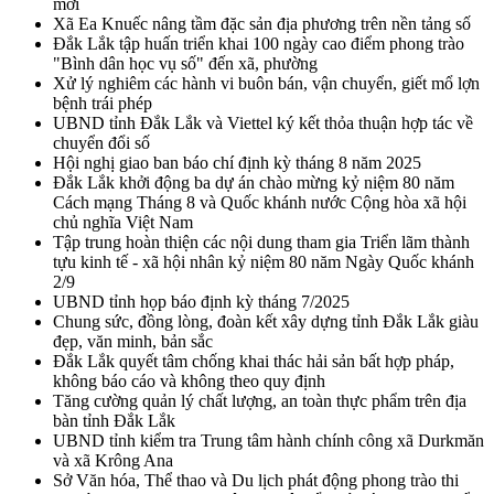
mới
Xã Ea Knuếc nâng tầm đặc sản địa phương trên nền tảng số
Đắk Lắk tập huấn triển khai 100 ngày cao điểm phong trào
"Bình dân học vụ số" đến xã, phường
Xử lý nghiêm các hành vi buôn bán, vận chuyển, giết mổ lợn
bệnh trái phép
UBND tỉnh Đắk Lắk và Viettel ký kết thỏa thuận hợp tác về
chuyển đổi số
Hội nghị giao ban báo chí định kỳ tháng 8 năm 2025
Đắk Lắk khởi động ba dự án chào mừng kỷ niệm 80 năm
Cách mạng Tháng 8 và Quốc khánh nước Cộng hòa xã hội
chủ nghĩa Việt Nam
Tập trung hoàn thiện các nội dung tham gia Triển lãm thành
tựu kinh tế - xã hội nhân kỷ niệm 80 năm Ngày Quốc khánh
2/9
UBND tỉnh họp báo định kỳ tháng 7/2025
Chung sức, đồng lòng, đoàn kết xây dựng tỉnh Đắk Lắk giàu
đẹp, văn minh, bản sắc
Đắk Lắk quyết tâm chống khai thác hải sản bất hợp pháp,
không báo cáo và không theo quy định
Tăng cường quản lý chất lượng, an toàn thực phẩm trên địa
bàn tỉnh Đắk Lắk
UBND tỉnh kiểm tra Trung tâm hành chính công xã Durkmăn
và xã Krông Ana
Sở Văn hóa, Thể thao và Du lịch phát động phong trào thi