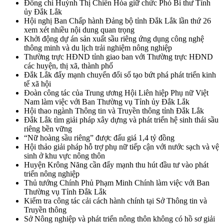
Đồng chí Huỳnh Thị Chiến Hòa giữ chức Phó Bí thư Tỉnh
ủy Đắk Lắk
Hội nghị Ban Chấp hành Đảng bộ tỉnh Đắk Lắk lần thứ 26
xem xét nhiều nội dung quan trọng
Khởi động dự án sản xuất sầu riêng ứng dụng công nghệ
thông minh và du lịch trải nghiệm nông nghiệp
Thường trực HĐND tỉnh giao ban với Thường trực HĐND
các huyện, thị xã, thành phố
Đắk Lắk đẩy mạnh chuyển đổi số tạo bứt phá phát triển kinh
tế xã hội
Đoàn công tác của Trung ương Hội Liên hiệp Phụ nữ Việt
Nam làm việc với Ban Thường vụ Tỉnh ủy Đắk Lắk
Hội thao ngành Thông tin và Truyền thông tỉnh Đắk Lắk
Đắk Lắk tìm giải pháp xây dựng và phát triển hệ sinh thái sầu
riêng bền vững
“Nữ hoàng sầu riêng” được đấu giá 1,4 tỷ đồng
Hội thảo giải pháp hỗ trợ phụ nữ tiếp cận với nước sạch và vệ
sinh ở khu vực nông thôn
Huyện Krông Năng cần đẩy mạnh thu hút đầu tư vào phát
triển nông nghiệp
Thủ tướng Chính Phủ Phạm Minh Chính làm việc với Ban
Thường vụ Tỉnh Đắk Lắk
Kiểm tra công tác cải cách hành chính tại Sở Thông tin và
Truyền thông
Sở Nông nghiệp và phát triển nông thôn không có hồ sơ giải