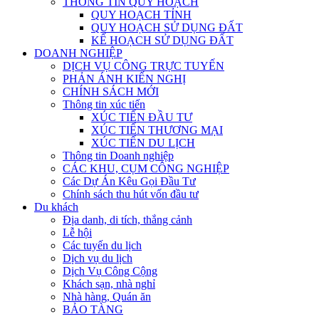
THÔNG TIN QUY HOẠCH
QUY HOẠCH TỈNH
QUY HOẠCH SỬ DỤNG ĐẤT
KẾ HOẠCH SỬ DỤNG ĐẤT
DOANH NGHIỆP
DỊCH VỤ CÔNG TRỰC TUYẾN
PHẢN ÁNH KIẾN NGHỊ
CHÍNH SÁCH MỚI
Thông tin xúc tiến
XÚC TIẾN ĐẦU TƯ
XÚC TIẾN THƯƠNG MẠI
XÚC TIẾN DU LỊCH
Thông tin Doanh nghiệp
CÁC KHU, CỤM CÔNG NGHIỆP
Các Dự Án Kêu Gọi Đầu Tư
Chính sách thu hút vốn đầu tư
Du khách
Địa danh, di tích, thắng cảnh
Lễ hội
Các tuyến du lịch
Dịch vụ du lịch
Dịch Vụ Công Cộng
Khách sạn, nhà nghỉ
Nhà hàng, Quán ăn
BẢO TÀNG