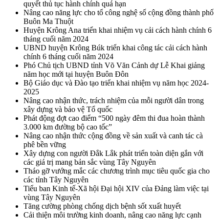
quyết thủ tục hành chính quá hạn
Nâng cao năng lực cho tổ công nghệ số cộng đồng thành phố
Buôn Ma Thuột
Huyện Krông Ana triển khai nhiệm vụ cải cách hành chính 6
tháng cuối năm 2024
UBND huyện Krông Búk triển khai công tác cải cách hành
chính 6 tháng cuối năm 2024
Phó Chủ tịch UBND tỉnh Võ Văn Cảnh dự Lễ Khai giảng
năm học mới tại huyện Buôn Đôn
Bộ Giáo dục và Đào tạo triển khai nhiệm vụ năm học 2024-
2025
Nâng cao nhận thức, trách nhiệm của mỗi người dân trong
xây dựng và bảo vệ Tổ quốc
Phát động đợt cao điểm “500 ngày đêm thi đua hoàn thành
3.000 km đường bộ cao tốc”
Nâng cao nhận thức cộng đồng về sản xuất và canh tác cà
phê bền vững
Xây dựng con người Đắk Lắk phát triển toàn diện gắn với
các giá trị mang bản sắc vùng Tây Nguyên
Tháo gỡ vướng mắc các chương trình mục tiêu quốc gia cho
các tỉnh Tây Nguyên
Tiểu ban Kinh tế-Xã hội Đại hội XIV của Đảng làm việc tại
vùng Tây Nguyên
Tăng cường phòng chống dịch bệnh sốt xuất huyết
Cải thiện môi trường kinh doanh, nâng cao năng lực cạnh