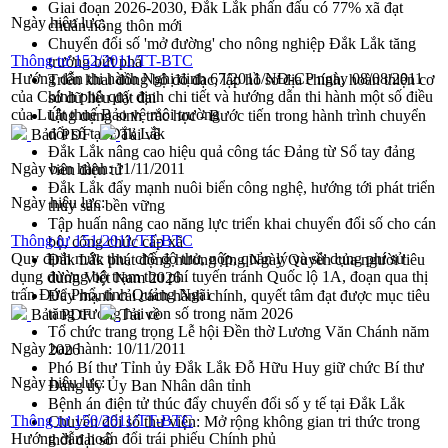
Giai đoạn 2026-2030, Đắk Lắk phấn đấu có 77% xã đạt
Ngày hiệu lực:
chuẩn nông thôn mới
Chuyển đổi số 'mở đường' cho nông nghiệp Đắk Lắk tăng
Thông tư 152/2011/TT-BTC
trưởng bứt phá
Hướng dẫn thi hành Nghị định 67/2011/NĐ-CP ngày 08/08/2011
Triển khai đồng bộ đo đạc, lập hồ sơ địa chính, hoàn thiện cơ
của Chính phủ quy định chi tiết và hướng dẫn thi hành một số điều
sở dữ liệu đất đai
của Luật thuế Bảo vệ môi trường
Ứng dụng sinh trắc học - Bước tiến trong hành trình chuyển
đổi số tại Đắk Lắk
Bản PDF
Tải về
Đắk Lắk nâng cao hiệu quả công tác Đảng từ Sổ tay đảng
Ngày ban hành:
11/11/2011
viên điện tử
Đắk Lắk đẩy mạnh nuôi biển công nghệ, hướng tới phát triển
Ngày hiệu lực:
thủy sản bền vững
Tập huấn nâng cao năng lực triển khai chuyển đổi số cho cán
Thông tư 151/2011/TT-BTC
bộ, công chức cấp xã
Quy định mức thu, chế độ thu, nộp, quản lý và sử dụng phí sử
Đắk Lắk phát động hưởng ứng Ngày Quyền của người tiêu
dụng đường bộ trạm thu phí tuyến tránh Quốc lộ 1A, đoạn qua thị
dùng Việt Nam 2026
trấn Đức Phổ, tỉnh Quảng Ngãi
Đẩy mạnh cải cách hành chính, quyết tâm đạt được mục tiêu
tăng trưởng hai con số trong năm 2026
Bản PDF
Tải về
Tổ chức trang trọng Lễ hội Đền thờ Lương Văn Chánh năm
Ngày ban hành:
10/11/2011
2026
Phó Bí thư Tỉnh ủy Đắk Lắk Đỗ Hữu Huy giữ chức Bí thư
Ngày hiệu lực:
Đảng ủy Ủy Ban Nhân dân tỉnh
Bệnh án điện tử thúc đẩy chuyển đổi số y tế tại Đắk Lắk
Thông tư 150/2011/TT-BTC
Chuyển đổi số thư viện: Mở rộng không gian tri thức trong
Hướng dẫn hoán đổi trái phiếu Chính phủ
thời đại số