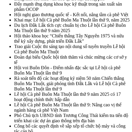
Đẩy mạnh ứng dụng khoa học kỹ thuật trong sản xuất sản
phẩm OCOP
Hội nghị giao thương quốc tế - Kết nối, nâng tầm cà phê Việt
Khai mạc Lễ hội Cà phê Buôn Ma Thuột lần thứ 9, năm 2025
Du lịch Đắk Lắk tích cực chuẩn bị cho Lễ hội Cà phê Buôn
Ma Thuột lần thứ 9 năm 2025
Hội thảo khoa học “Chiến thắng Tây Nguyên 1975 và nửa
thế kỷ xây dựng, phát triển Đắk Lắk”
Trao giải Cuộc thi sáng tạo nội dung số tuyên truyền Lễ hội
Cà phê Buôn Ma Thuột
Đoàn đại biểu Quốc hội tỉnh thăm và chúc mừng các cơ sở y
tế
Hội voi Buôn Đôn - Điểm nhấn đặc sắc tại Lễ hội cà phê
Buôn Ma Thuột lần thứ 9
Rà soát tiến độ các hoạt động kỷ niệm 50 năm Chiến thắng
Buôn Ma Thuột, giải phóng tỉnh Đắk Lắk và Lễ hội Cà phê
Buôn Ma Thuột lần thứ 9
Lễ hội Cà phê Buôn Ma Thuột lần thứ 9 năm 2025 có 17
hoạt động chính thức hấp dẫn
Lễ hội Cà phê Buôn Ma Thuột lần thứ 9: Nâng cao vị thế
ngành hàng cà phê Việt Nam
Phó Chủ tịch UBND tỉnh Trương Công Thái kiểm tra tiến độ
triển khai các dự án giao thông trên địa bàn
Công bố các quyết định về sắp xếp tổ chức bộ máy và công
tác cán bộ