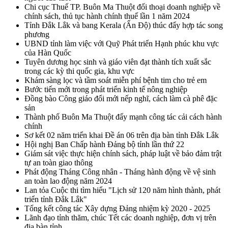
Chi cục Thuế TP. Buôn Ma Thuột đối thoại doanh nghiệp về
chính sách, thủ tục hành chính thuế lần 1 năm 2024
Tỉnh Đắk Lắk và bang Kerala (Ấn Độ) thúc đẩy hợp tác song
phương
UBND tỉnh làm việc với Quỹ Phát triển Hạnh phúc khu vực
của Hàn Quốc
Tuyên dương học sinh và giáo viên đạt thành tích xuất sắc
trong các kỳ thi quốc gia, khu vực
Khám sàng lọc và tầm soát miễn phí bệnh tim cho trẻ em
Bước tiến mới trong phát triển kinh tế nông nghiệp
Đồng bào Công giáo đổi mới nếp nghĩ, cách làm cà phê đặc
sản
Thành phố Buôn Ma Thuột đẩy mạnh công tác cải cách hành
chính
Sơ kết 02 năm triển khai Đề án 06 trên địa bàn tỉnh Đắk Lắk
Hội nghị Ban Chấp hành Đảng bộ tỉnh lần thứ 22
Giám sát việc thực hiện chính sách, pháp luật về bảo đảm trật
tự an toàn giao thông
Phát động Tháng Công nhân - Tháng hành động về vệ sinh
an toàn lao động năm 2024
Lan tỏa Cuộc thi tìm hiểu "Lịch sử 120 năm hình thành, phát
triển tỉnh Đắk Lắk"
Tổng kết công tác Xây dựng Đảng nhiệm kỳ 2020 - 2025
Lãnh đạo tỉnh thăm, chúc Tết các doanh nghiệp, đơn vị trên
địa bàn tỉnh