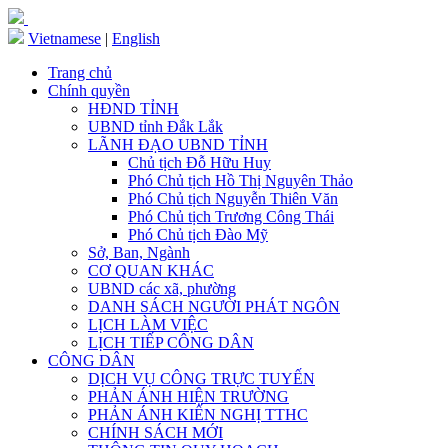
Vietnamese
|
English
Trang chủ
Chính quyền
HĐND TỈNH
UBND tỉnh Đắk Lắk
LÃNH ĐẠO UBND TỈNH
Chủ tịch Đỗ Hữu Huy
Phó Chủ tịch Hồ Thị Nguyên Thảo
Phó Chủ tịch Nguyễn Thiên Văn
Phó Chủ tịch Trương Công Thái
Phó Chủ tịch Đào Mỹ
Sở, Ban, Ngành
CƠ QUAN KHÁC
UBND các xã, phường
DANH SÁCH NGƯỜI PHÁT NGÔN
LỊCH LÀM VIỆC
LỊCH TIẾP CÔNG DÂN
CÔNG DÂN
DỊCH VỤ CÔNG TRỰC TUYẾN
PHẢN ÁNH HIỆN TRƯỜNG
PHẢN ÁNH KIẾN NGHỊ TTHC
CHÍNH SÁCH MỚI