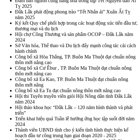
Đảm bảo nguồn cung hàng hóa trong dịp Tết Nguyên đán Ất
Tỵ 2025
Đắk Lắk phát động phong trào “Tết Nhân ái” Xuân Ất Tỵ
năm 2025
Ký kết Quy chế phối hợp trong các hoạt động xúc tiến đầu tư,
thương mại và du lịch
Hội chợ Công Thương và sản phẩm OCOP – Đắk Lắk năm
2024
Sở Văn hóa, Thể thao và Du lịch đẩy mạnh công tác cải cách
hành chính
Công bố xã Hòa Thắng, TP. Buôn Ma Thuột đạt chuẩn nông
thôn mới nâng cao
Công bố xã Cư Êbur , TP. Buôn Ma Thuột đạt chuẩn nông
thôn mới nâng cao
Công bố xã Ea Kao, TP. Buôn Ma Thuột đạt chuẩn nông
thôn mới nâng
Công bố xã Ea Tu đạt chuẩn nông thôn mới nâng cao
Hội thi Tuyên truyền viên giỏi Hội Nông dân tỉnh Đắk Lắk
năm 2024
Hội thảo khoa học “Đắk Lắk – 120 năm hình thành và phát
triển”
Triển khai hiệu quả Tuần lễ hưởng ứng học tập suốt đời năm
2024
Thành viên UBND tỉnh cho ý kiến tình hình thực hiện kế
hoạch đầu tư công trung hạn giai đoạn 2020 - 2025