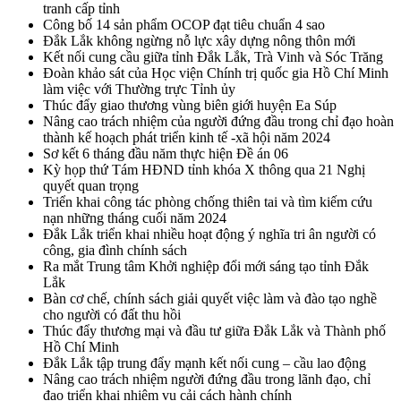
tranh cấp tỉnh
Công bố 14 sản phẩm OCOP đạt tiêu chuẩn 4 sao
Đắk Lắk không ngừng nỗ lực xây dựng nông thôn mới
Kết nối cung cầu giữa tỉnh Đắk Lắk, Trà Vinh và Sóc Trăng
Đoàn khảo sát của Học viện Chính trị quốc gia Hồ Chí Minh
làm việc với Thường trực Tỉnh ủy
Thúc đẩy giao thương vùng biên giới huyện Ea Súp
Nâng cao trách nhiệm của người đứng đầu trong chỉ đạo hoàn
thành kế hoạch phát triển kinh tế -xã hội năm 2024
Sơ kết 6 tháng đầu năm thực hiện Đề án 06
Kỳ họp thứ Tám HĐND tỉnh khóa X thông qua 21 Nghị
quyết quan trọng
Triển khai công tác phòng chống thiên tai và tìm kiếm cứu
nạn những tháng cuối năm 2024
Đắk Lắk triển khai nhiều hoạt động ý nghĩa tri ân người có
công, gia đình chính sách
Ra mắt Trung tâm Khởi nghiệp đổi mới sáng tạo tỉnh Đắk
Lắk
Bàn cơ chế, chính sách giải quyết việc làm và đào tạo nghề
cho người có đất thu hồi
Thúc đẩy thương mại và đầu tư giữa Đắk Lắk và Thành phố
Hồ Chí Minh
Đắk Lắk tập trung đẩy mạnh kết nối cung – cầu lao động
Nâng cao trách nhiệm người đứng đầu trong lãnh đạo, chỉ
đạo triển khai nhiệm vụ cải cách hành chính