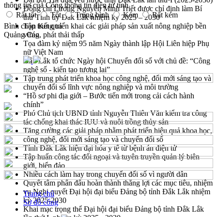
thông tin của Cổng thông tin điện tử tỉnh
Đồng chí Lương Nguyễn Minh Triết được chỉ định làm Bí
Rất tốt
Tốt
Trung bình
Kém
Rất kém
thư Tỉnh ủy Đắk Lắk nhiệm kỳ 2025 – 2030
Bình chọn
Tập trung triển khai các giải pháp sản xuất nông nghiệp bền
Kết quả
Quảng Cáo
vững, phát thải thấp
Tọa đàm kỷ niệm 95 năm Ngày thành lập Hội Liên hiệp Phụ
nữ Việt Nam
Đắk Lắk tổ chức Ngày hội Chuyển đổi số với chủ đề: “Công
nghệ số - kiến tạo tương lai”
Tập trung phát triển khoa học công nghệ, đổi mới sáng tạo và
chuyển đổi số lĩnh vực nông nghiệp và môi trường
“Hồ sơ phi địa giới – Bước tiến mới trong cải cách hành
chính”
Phó Chủ tịch UBND tỉnh Nguyễn Thiên Văn kiểm tra công
tác chống khai thác IUU và nuôi trồng thủy sản
Tăng cường các giải pháp nhằm phát triển hiệu quả khoa học,
công nghệ, đổi mới sáng tạo và chuyển đổi số
Tỉnh Đắk Lắk hiện đại hóa y tế từ bệnh án điện tử
Tập huấn công tác đối ngoại và tuyên truyền quản lý biên
giới, biển đảo
Nhiều cách làm hay trong chuyển đổi số vì người dân
Quyết tâm phấn đấu hoàn thành thắng lợi các mục tiêu, nhiệm
vụ Nghị quyết Đại hội đại biểu Đảng bộ tỉnh Đắk Lắk nhiệm
Trang chủ
kỳ 2025-2030
Sơ đồ cổng
Khai mạc trọng thể Đại hội đại biểu Đảng bộ tỉnh Đắk Lắk