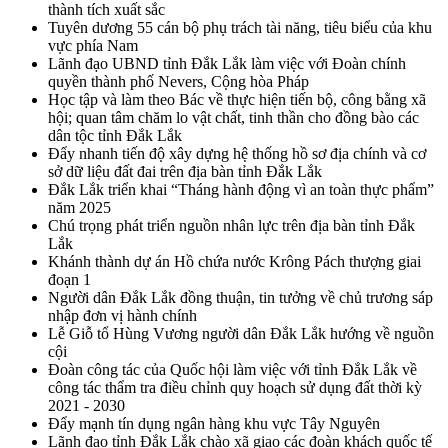
thành tích xuất sắc
Tuyên dương 55 cán bộ phụ trách tài năng, tiêu biểu của khu
vực phía Nam
Lãnh đạo UBND tỉnh Đắk Lắk làm việc với Đoàn chính
quyền thành phố Nevers, Cộng hòa Pháp
Học tập và làm theo Bác về thực hiện tiến bộ, công bằng xã
hội; quan tâm chăm lo vật chất, tinh thần cho đồng bào các
dân tộc tỉnh Đắk Lắk
Đẩy nhanh tiến độ xây dựng hệ thống hồ sơ địa chính và cơ
sở dữ liệu đất đai trên địa bàn tỉnh Đắk Lắk
Đắk Lắk triển khai “Tháng hành động vì an toàn thực phẩm”
năm 2025
Chú trọng phát triển nguồn nhân lực trên địa bàn tỉnh Đắk
Lắk
Khánh thành dự án Hồ chứa nước Krông Pách thượng giai
đoạn 1
Người dân Đắk Lắk đồng thuận, tin tưởng về chủ trương sáp
nhập đơn vị hành chính
Lễ Giỗ tổ Hùng Vương người dân Đắk Lắk hướng về nguồn
cội
Đoàn công tác của Quốc hội làm việc với tỉnh Đắk Lắk về
công tác thẩm tra điều chỉnh quy hoạch sử dụng đất thời kỳ
2021 - 2030
Đẩy mạnh tín dụng ngân hàng khu vực Tây Nguyên
Lãnh đạo tỉnh Đắk Lắk chào xã giao các đoàn khách quốc tế