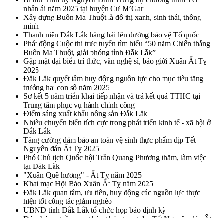
nhân ái năm 2025 tại huyện Cư M’Gar
Xây dựng Buôn Ma Thuột là đô thị xanh, sinh thái, thông
minh
Thanh niên Đắk Lắk hăng hái lên đường bảo vệ Tổ quốc
Phát động Cuộc thi trực tuyến tìm hiểu “50 năm Chiến thắng
Buôn Ma Thuột, giải phóng tỉnh Đắk Lắk”
Gặp mặt đại biểu trí thức, văn nghệ sĩ, báo giới Xuân Ất Tỵ
2025
Đắk Lắk quyết tâm huy động nguồn lực cho mục tiêu tăng
trưởng hai con số năm 2025
Sơ kết 5 năm triển khai tiếp nhận và trả kết quả TTHC tại
Trung tâm phục vụ hành chính công
Điểm sáng xuất khẩu nông sản Đắk Lắk
Nhiều chuyển biến tích cực trong phát triển kinh tế - xã hội ở
Đắk Lắk
Tăng cường đảm bảo an toàn vệ sinh thực phẩm dịp Tết
Nguyên đán Ất Tỵ 2025
Phó Chủ tịch Quốc hội Trần Quang Phương thăm, làm việc
tại Đắk Lắk
"Xuân Quê hương" - Ất Tỵ năm 2025
Khai mạc Hội Báo Xuân Ất Tỵ năm 2025
Đắk Lắk quan tâm, ưu tiên, huy động các nguồn lực thực
hiện tốt công tác giảm nghèo
UBND tỉnh Đắk Lắk tổ chức họp báo định kỳ