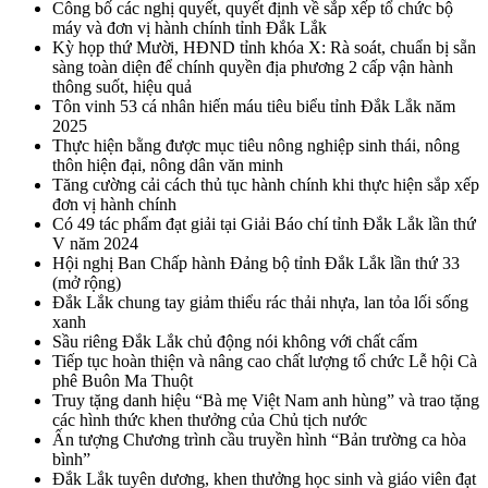
Công bố các nghị quyết, quyết định về sắp xếp tổ chức bộ
máy và đơn vị hành chính tỉnh Đắk Lắk
Kỳ họp thứ Mười, HĐND tỉnh khóa X: Rà soát, chuẩn bị sẵn
sàng toàn diện để chính quyền địa phương 2 cấp vận hành
thông suốt, hiệu quả
Tôn vinh 53 cá nhân hiến máu tiêu biểu tỉnh Đắk Lắk năm
2025
Thực hiện bằng được mục tiêu nông nghiệp sinh thái, nông
thôn hiện đại, nông dân văn minh
Tăng cường cải cách thủ tục hành chính khi thực hiện sắp xếp
đơn vị hành chính
Có 49 tác phẩm đạt giải tại Giải Báo chí tỉnh Đắk Lắk lần thứ
V năm 2024
Hội nghị Ban Chấp hành Đảng bộ tỉnh Đắk Lắk lần thứ 33
(mở rộng)
Đắk Lắk chung tay giảm thiểu rác thải nhựa, lan tỏa lối sống
xanh
Sầu riêng Đắk Lắk chủ động nói không với chất cấm
Tiếp tục hoàn thiện và nâng cao chất lượng tổ chức Lễ hội Cà
phê Buôn Ma Thuột
Truy tặng danh hiệu “Bà mẹ Việt Nam anh hùng” và trao tặng
các hình thức khen thưởng của Chủ tịch nước
Ấn tượng Chương trình cầu truyền hình “Bản trường ca hòa
bình”
Đắk Lắk tuyên dương, khen thưởng học sinh và giáo viên đạt