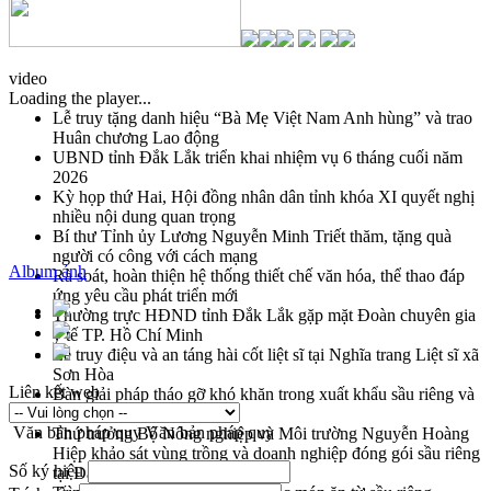
video
Loading the player...
Lễ truy tặng danh hiệu “Bà Mẹ Việt Nam Anh hùng” và trao
Huân chương Lao động
UBND tỉnh Đắk Lắk triển khai nhiệm vụ 6 tháng cuối năm
2026
Kỳ họp thứ Hai, Hội đồng nhân dân tỉnh khóa XI quyết nghị
nhiều nội dung quan trọng
Bí thư Tỉnh ủy Lương Nguyễn Minh Triết thăm, tặng quà
người có công với cách mạng
Album ảnh
Rà soát, hoàn thiện hệ thống thiết chế văn hóa, thể thao đáp
ứng yêu cầu phát triển mới
Thường trực HĐND tỉnh Đắk Lắk gặp mặt Đoàn chuyên gia
y tế TP. Hồ Chí Minh
Lễ truy điệu và an táng hài cốt liệt sĩ tại Nghĩa trang Liệt sĩ xã
Sơn Hòa
Liên kết web
Bàn giải pháp tháo gỡ khó khăn trong xuất khẩu sầu riêng và
triển khai quy định EUDR
Văn bản pháp quy
Văn bản pháp quy
Thứ trưởng Bộ Nông nghiệp và Môi trường Nguyễn Hoàng
Hiệp khảo sát vùng trồng và doanh nghiệp đóng gói sầu riêng
Số ký hiệu
tại Đắk Lắk