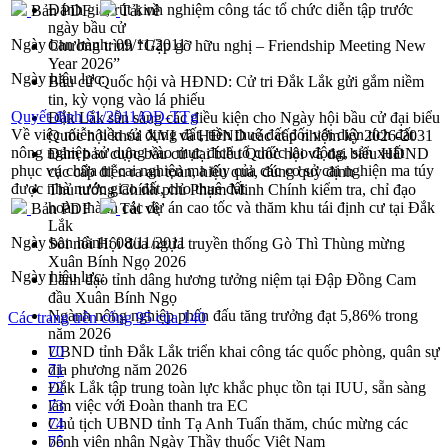
Đánh giá, rút kinh nghiệm công tác tổ chức diễn tập trước
Bản PDF
Tải về
ngày bầu cử
Ngày ban hành:
09/11/2011
Chương trình “Gặp gỡ hữu nghị – Friendship Meeting New
Year 2026”
Ngày hiệu lực:
Bầu cử Quốc hội và HĐND: Cử tri Đắk Lắk gửi gắm niềm
tin, kỳ vọng vào lá phiếu
Quyết định 61/2011/QĐ-TTg
Đắk Lắk sẵn sàng các điều kiện cho Ngày hội bầu cử đại biểu
Về việc miễn tiền sử dụng đất, tiền thuê đất đối với diện tích đất
Quốc hội khóa XVI và HĐND các cấp nhiệm kỳ 2026-2031
nông nghiệp sử dụng vào mục đích tổ chức lao động, sản xuất
Đảm bảo cuộc bầu cử đại biểu Quốc hội và đại biểu HĐND
phục vụ chữa trị cai nghiện ma túy của các cơ sở cai nghiện ma túy
các cấp diễn ra an toàn, hiệu quả, đúng quy định
được nhà nước giao đất, cho thuê đất
Thủ tướng Chính phủ Phạm Minh Chính kiểm tra, chỉ đạo
hoàn thành các dự án cao tốc và thăm khu tái định cư tại Đắk
Bản PDF
Tải về
Lắk
Ngày ban hành:
08/11/2011
Sôi nổi Hội đua ngựa truyền thống Gò Thì Thùng mừng
Xuân Bính Ngọ 2026
Ngày hiệu lực:
Lãnh đạo tỉnh dâng hương tưởng niệm tại Đập Đồng Cam
đầu Xuân Bính Ngọ
Ngành nông nghiệp phấn đấu tăng trưởng đạt 5,86% trong
Các trang trên cổng 95 của 140
năm 2026
UBND tỉnh Đắk Lắk triển khai công tác quốc phòng, quân sự
70
địa phương năm 2026
71
Đắk Lắk tập trung toàn lực khắc phục tồn tại IUU, sẵn sàng
72
làm việc với Đoàn thanh tra EC
73
Chủ tịch UBND tỉnh Tạ Anh Tuấn thăm, chúc mừng các
74
bệnh viện nhân Ngày Thầy thuốc Việt Nam
75