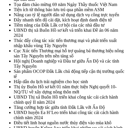
Tọa đàm chào mừng 69 năm Ngày Thầy thuốc Việt Nam
Tiện ích từ thông báo lưu trú qua phần mềm ASM
Nâng cao tỷ lệ người dân sử dụng dịch vụ công trực tuyến
Đẩy nhanh tiến độ cài đặt, kích hoạt định danh điện tử
Tiềm năng của Đắk Lắk cơ hội của các nhà đầu tư
UBND thị xã Buôn Hồ sơ kết và triển khai Đề án 06 năm
2024
Thúc đẩy công tác xúc tiến thương mại và phát triển xuất
nhập khẩu vùng Tây Nguyên
Cục Xúc tiến Thương mại hỗ trợ quảng bá thương hiệu nông
sản Tây Nguyên trên nền tảng số
Hội nghị Doanh nghiệp và Đầu tư giữa Ấn Độ và các tỉnh
Tây Nguyên
Sản phẩm OCOP Đắk Lắk chủ động tiếp cận thị trường quốc
tế
Hấp dẫn du lịch trải nghiệm cho học sinh
Thị ủy Buôn Hồ sơ kết 01 năm thực hiện Nghị quyết 10-
NQ/TU về xây dựng nông thôn mới
UBND Thị xã Buôn Hồ triển khai công tác cải cách hành
chính quý II năm 2024
Tăng cường hợp tác giữa tỉnh Đắk Lắk với Ấn Độ
UBND huyện Ea H’Leo triển khai công tác cải cách hành
chính năm 2024
Điều tiết linh hoạt nguồn nước thủy điện vào mùa khô
UBND huyện Krông Ana triển khai nhiệm vụ cải cách hành