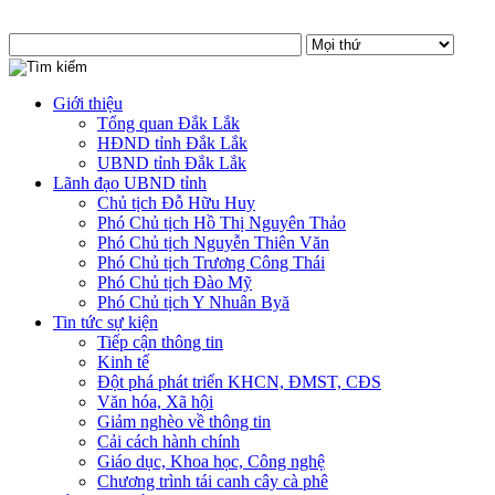
Giới thiệu
Tổng quan Đắk Lắk
HĐND tỉnh Đắk Lắk
UBND tỉnh Đắk Lắk
Lãnh đạo UBND tỉnh
Chủ tịch Đỗ Hữu Huy
Phó Chủ tịch Hồ Thị Nguyên Thảo
Phó Chủ tịch Nguyễn Thiên Văn
Phó Chủ tịch Trương Công Thái
Phó Chủ tịch Đào Mỹ
Phó Chủ tịch Y Nhuân Byă
Tin tức sự kiện
Tiếp cận thông tin
Kinh tế
Đột phá phát triển KHCN, ĐMST, CĐS
Văn hóa, Xã hội
Giảm nghèo về thông tin
Cải cách hành chính
Giáo dục, Khoa học, Công nghệ
Chương trình tái canh cây cà phê