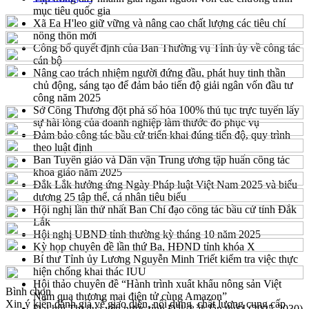
mục tiêu quốc gia
Xã Ea H'leo giữ vững và nâng cao chất lượng các tiêu chí
nông thôn mới
Công bố quyết định của Ban Thường vụ Tỉnh ủy về công tác
cán bộ
Nâng cao trách nhiệm người đứng đầu, phát huy tinh thần
chủ động, sáng tạo để đảm bảo tiến độ giải ngân vốn đầu tư
công năm 2025
Sở Công Thương đột phá số hóa 100% thủ tục trực tuyến lấy
sự hài lòng của doanh nghiệp làm thước đo phục vụ
Đảm bảo công tác bầu cử triển khai đúng tiến độ, quy trình
theo luật định
Ban Tuyên giáo và Dân vận Trung ương tập huấn công tác
khoa giáo năm 2025
Đắk Lắk hưởng ứng Ngày Pháp luật Việt Nam 2025 và biểu
dương 25 tập thể, cá nhân tiêu biểu
Hội nghị lần thứ nhất Ban Chỉ đạo công tác bầu cử tỉnh Đắk
Lắk
Hội nghị UBND tỉnh thường kỳ tháng 10 năm 2025
Kỳ họp chuyên đề lần thứ Ba, HĐND tỉnh khóa X
Bí thư Tỉnh ủy Lương Nguyễn Minh Triết kiểm tra việc thực
hiện chống khai thác IUU
Hội thảo chuyên đề “Hành trình xuất khẩu nông sản Việt
Bình chọn
Nam qua thương mại điện tử cùng Amazon”
Xin ý kiến đánh giá về giao diện, nội dung, chất lượng cung cấp
Đại hội Thi đua yêu nước tỉnh Đắk Lắk lần thứ I (2025-2030)