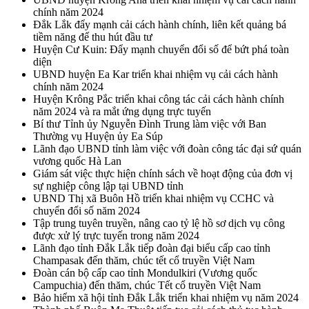
chính năm 2024
Đắk Lắk đẩy mạnh cải cách hành chính, liên kết quảng bá
tiềm năng để thu hút đầu tư
Huyện Cư Kuin: Đẩy mạnh chuyển đổi số để bứt phá toàn
diện
UBND huyện Ea Kar triển khai nhiệm vụ cải cách hành
chính năm 2024
Huyện Krông Pắc triển khai công tác cải cách hành chính
năm 2024 và ra mắt ứng dụng trực tuyến
Bí thư Tỉnh ủy Nguyễn Đình Trung làm việc với Ban
Thường vụ Huyện ủy Ea Súp
Lãnh đạo UBND tỉnh làm việc với đoàn công tác đại sứ quán
vương quốc Hà Lan
Giám sát việc thực hiện chính sách về hoạt động của đơn vị
sự nghiệp công lập tại UBND tỉnh
UBND Thị xã Buôn Hồ triển khai nhiệm vụ CCHC và
chuyển đổi số năm 2024
Tập trung tuyên truyền, nâng cao tỷ lệ hồ sơ dịch vụ công
được xử lý trực tuyến trong năm 2024
Lãnh đạo tỉnh Đắk Lắk tiếp đoàn đại biểu cấp cao tỉnh
Champasak đến thăm, chúc tết cổ truyền Việt Nam
Đoàn cán bộ cấp cao tỉnh Mondulkiri (Vương quốc
Campuchia) đến thăm, chúc Tết cổ truyền Việt Nam
Bảo hiểm xã hội tỉnh Đắk Lắk triển khai nhiệm vụ năm 2024