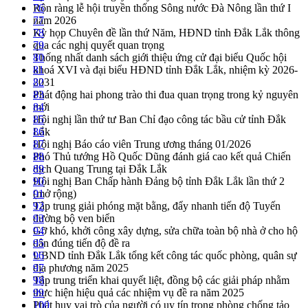
Rộn ràng lễ hội truyền thống Sông nước Đà Nông lần thứ I
76
năm 2026
77
Kỳ họp Chuyên đề lần thứ Năm, HĐND tỉnh Đắk Lắk thông
78
qua các nghị quyết quan trọng
79
Thống nhất danh sách giới thiệu ứng cử đại biểu Quốc hội
80
khoá XVI và đại biểu HĐND tỉnh Đắk Lắk, nhiệm kỳ 2026-
81
2031
82
Phát động hai phong trào thi đua quan trọng trong kỷ nguyên
83
mới
84
Hội nghị lần thứ tư Ban Chỉ đạo công tác bầu cử tỉnh Đắk
85
Lắk
86
Hội nghị Báo cáo viên Trung ương tháng 01/2026
87
Phó Thủ tướng Hồ Quốc Dũng đánh giá cao kết quả Chiến
88
dịch Quang Trung tại Đắk Lắk
89
Hội nghị Ban Chấp hành Đảng bộ tỉnh Đắk Lắk lần thứ 2
90
(mở rộng)
91
Tập trung giải phóng mặt bằng, đẩy nhanh tiến độ Tuyến
92
đường bộ ven biển
93
Gỡ khó, khởi công xây dựng, sửa chữa toàn bộ nhà ở cho hộ
94
dân đúng tiến độ đề ra
95
UBND tỉnh Đắk Lắk tổng kết công tác quốc phòng, quân sự
96
địa phương năm 2025
97
Tập trung triển khai quyết liệt, đồng bộ các giải pháp nhằm
98
thực hiện hiệu quả các nhiệm vụ đề ra năm 2025
99
Phát huy vai trò của người có uy tín trong phòng chống tảo
100