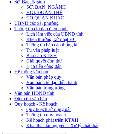
Sở, Ban, Ngành
SỞ, BAN, NGÀNH
HỘI, ĐOÀN THỂ
CƠ QUAN KHÁC
UBND các xã, phường
Thông tin chỉ đạo điều hành
Lịch làm việc của UBND tỉnh
Khen thưởng, xử phạt HC
Thông tin báo cáo thống kê
Tư vấn pháp luật
Báo cáo KTXH
Giải quyết đơn thư
Lịch tiếp công dân
Hệ thống văn bản
Văn bản pháp quy
Văn bản chỉ đạo điều hành
Văn bản trung ương
Văn bản HĐND tỉnh
Điểm tin văn bản
Quy hoạch - Kế hoạch
Quy hoạch sử dụng đất
Thông tin quy hoạch
Kế hoạch phát triển KTXH
Khai thác tài nguyên – Xử lý chất thải