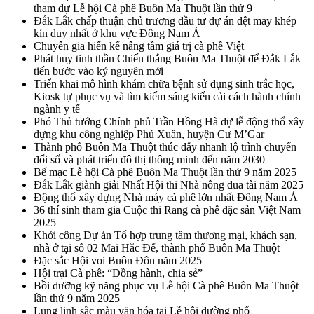
tham dự Lễ hội Cà phê Buôn Ma Thuột lần thứ 9
Đắk Lắk chấp thuận chủ trương đầu tư dự án dệt may khép
kín duy nhất ở khu vực Đông Nam Á
Chuyên gia hiến kế nâng tầm giá trị cà phê Việt
Phát huy tinh thần Chiến thắng Buôn Ma Thuột để Đắk Lắk
tiến bước vào kỷ nguyên mới
Triển khai mô hình khám chữa bệnh sử dụng sinh trắc học,
Kiosk tự phục vụ và tìm kiếm sáng kiến cải cách hành chính
ngành y tế
Phó Thủ tướng Chính phủ Trần Hồng Hà dự lễ động thổ xây
dựng khu công nghiệp Phú Xuân, huyện Cư M’Gar
Thành phố Buôn Ma Thuột thúc đẩy nhanh lộ trình chuyển
đổi số và phát triển đô thị thông minh đến năm 2030
Bế mạc Lễ hội Cà phê Buôn Ma Thuột lần thứ 9 năm 2025
Đắk Lắk giành giải Nhất Hội thi Nhà nông đua tài năm 2025
Động thổ xây dựng Nhà máy cà phê lớn nhất Đông Nam Á
36 thí sinh tham gia Cuộc thi Rang cà phê đặc sản Việt Nam
2025
Khởi công Dự án Tổ hợp trung tâm thương mại, khách sạn,
nhà ở tại số 02 Mai Hắc Đế, thành phố Buôn Ma Thuột
Đặc sắc Hội voi Buôn Đôn năm 2025
Hội trại Cà phê: “Đồng hành, chia sẻ”
Bồi dưỡng kỹ năng phục vụ Lễ hội Cà phê Buôn Ma Thuột
lần thứ 9 năm 2025
Lung linh sắc màu văn hóa tại Lễ hội đường phố