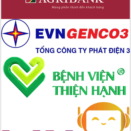
Hòn Yến phát triển du lịch gắn với bảo
tồn biển
Lấy ý kiến điều chỉnh Quy hoạch tỉnh
Đắk Lắk thời kỳ 2021-2030, tầm nhìn
đến năm 2050
Phát động chiến dịch 30 ngày đêm
giải phóng mặt bằng Tuyến đường bộ
ven biển
Đắk Lắk nỗ lực thúc đẩy tăng trưởng
kinh tế từ 10% trở lên trong Quý
II/2026
Đắk Lắk ký kết thỏa thuận hợp tác về
chuyển đổi số giai đoạn 2026 – 2030
với Tập đoàn Bưu chính Viễn thông
Việt Nam
Thứ trưởng Bộ Y tế làm việc với tỉnh
Đắk Lắk về phát triển nhân lực y tế
cho trạm y tế cấp xã
Du lịch Đắk Lắk nâng tầm trải nghiệm
du khách thông qua Hệ thống cơ sở dữ
liệu và Bản đồ số