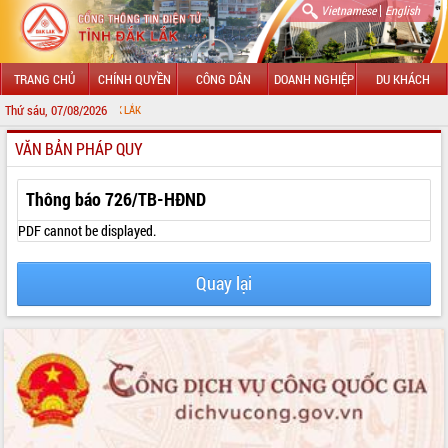
|
Vietnamese
English
TRANG CHỦ
CHÍNH QUYỀN
CÔNG DÂN
DOANH NGHIỆP
DU KHÁCH
Thứ sáu, 07/08/2026
CHÀO MỪNG
VĂN BẢN PHÁP QUY
GIỚI THIỆU
LÃNH ĐẠO UBND TỈNH
Thông báo 726/TB-HĐND
TIN TỨC SỰ KIỆN
PDF cannot be displayed.
SỞ, BAN, NGÀNH
Quay lại
UBND CÁC XÃ, PHƯỜNG
THÔNG TIN CHỈ ĐẠO ĐIỀU HÀNH
HỆ THỐNG VĂN BẢN
VĂN BẢN HĐND TỈNH