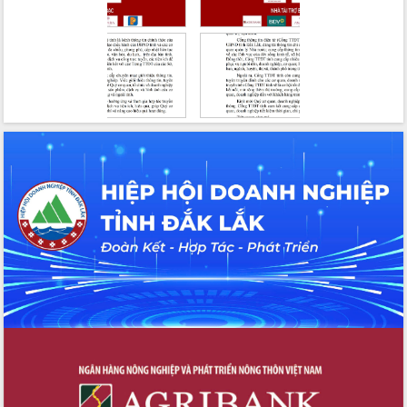
Tháo gỡ những vướng mắc, đẩy mạnh
công tác cải cách thủ tục hành chính
tại Trung tâm Phục vụ hành chính
công tỉnh
Đắk Lắk: Tôn vinh 46 giải pháp tại Hội
thi Sáng tạo Kỹ thuật 2024 - 2025
Đắk Lắk rà soát, điều chỉnh Đề án 190
về phát triển nuôi trồng thủy sản
Phó Chủ tịch UBND tỉnh Đắk Lắk
Trương Công Thái kiểm tra thực địa
Dự án cao tốc Khánh Hòa - Buôn Ma
Thuột
Định vị cà phê Việt Nam như một “di
sản sống” trong dòng chảy toàn cầu
Xây dựng nông thôn mới: Nâng cao đời
sống người dân từ những mô hình thiết
thực
Quyết liệt tháo gỡ vướng mắc, đẩy
nhanh tiến độ các dự án trọng điểm
trong Khu kinh tế Nam Phú Yên