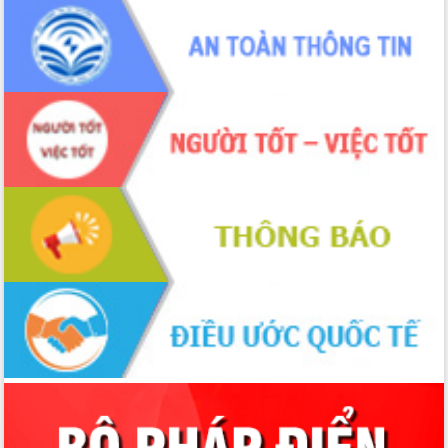
phá cơ chế - Hợp tác công tư
Đề án 06 tạo bước ngoặt đột phá trong
cải cách hành chính tỉnh Đắk Lắk
Kết nối tour, đẩy mạnh chuyển đổi số
để phát triển du lịch Đắk Lắk
Khởi động Dự án Đầu tư xây dựng hạ
tầng kỹ thuật Cụm công nghiệp Tân
Tiến
Gặp mặt các cơ quan báo chí nhân Kỷ
niệm 101 năm Ngày Báo chí Cách
mạng Việt Nam
Đắk Lắk sơ kết 4 năm triển khai thực
hiện Đề án 06 của Chính phủ
Họp báo thông tin về Hội nghị Công bố
Quy hoạch và Xúc tiến đầu tư tỉnh Đắk
Lắk
Khơi thông điểm nghẽn, đẩy nhanh
giải ngân vốn khắc phục thiên tai
HĐND tỉnh thông qua điều chỉnh Quy
hoạch tỉnh thời kỳ 2021-2030