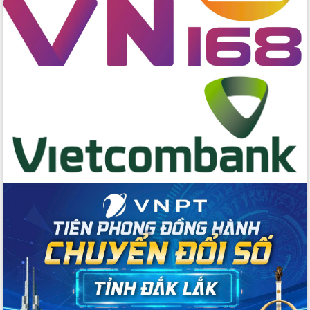
Tập huấn ứng dụng trí tuệ nhân tạo (AI)
trong thương mại điện tử năm 2026
Đoàn đại biểu Quốc hội tỉnh Đắk Lắk
trao đổi thông tin trước Kỳ họp thứ
nhất, Quốc hội khóa XVI
Quyết liệt cải cách hành chính, khơi
thông nguồn lực phát triển
Nâng cao hiệu lực, hiệu quả HĐND
tỉnh thông qua hiện đại hóa hành chính
Xã Ea Phê gắn cải cách hành chính với
chuyển đổi số
Phó Chủ tịch Thường trực UBND tỉnh
Hồ Thị Nguyên Thảo làm việc tại Trung
tâm Phục vụ hành chính công xã Ea
Phê
Xây dựng nền hành chính số đồng
hành cùng nông dân dân, doanh nghiệp
Giai đoạn 2026-2030, Đắk Lắk phấn
đấu có 77% xã đạt chuẩn nông thôn
mới