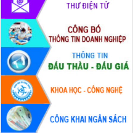
phát triển mới
Thường trực HĐND tỉnh Đắk Lắk gặp
mặt Đoàn chuyên gia y tế TP. Hồ Chí
Minh
Lễ truy điệu và an táng hài cốt liệt sĩ
tại Nghĩa trang Liệt sĩ xã Sơn Hòa
Bàn giải pháp tháo gỡ khó khăn trong
xuất khẩu sầu riêng và triển khai quy
định EUDR
Thứ trưởng Bộ Nông nghiệp và Môi
trường Nguyễn Hoàng Hiệp khảo sát
vùng trồng và doanh nghiệp đóng gói
sầu riêng tại Đắk Lắk
Trình diễn nghệ thuật chế biến các
món ăn từ sầu riêng
Đắk Lắk công bố Quy hoạch và xúc
tiến đầu tư tỉnh
Ngành cá ngừ Đắk Lắk chủ động thích
ứng để giữ vững thị trường xuất khẩu
Diễn đàn Kinh tế tư nhân Việt Nam đột