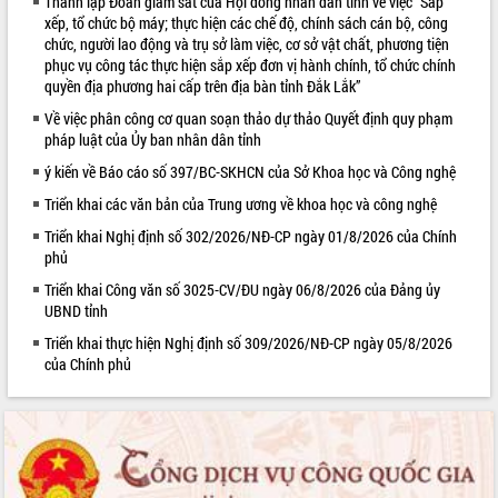
Thành lập Đoàn giám sát của Hội đồng nhân dân tỉnh về việc “Sắp
xếp, tổ chức bộ máy; thực hiện các chế độ, chính sách cán bộ, công
VIDEO
chức, người lao động và trụ sở làm việc, cơ sở vật chất, phương tiện
phục vụ công tác thực hiện sắp xếp đơn vị hành chính, tổ chức chính
quyền địa phương hai cấp trên địa bàn tỉnh Đắk Lắk”
Về việc phân công cơ quan soạn thảo dự thảo Quyết định quy phạm
pháp luật của Ủy ban nhân dân tỉnh
ý kiến về Báo cáo số 397/BC-SKHCN của Sở Khoa học và Công nghệ
Triển khai các văn bản của Trung ương về khoa học và công nghệ
Triển khai Nghị định số 302/2026/NĐ-CP ngày 01/8/2026 của Chính
Trailer Lễ hội Sầu riêng Đắk Lắk năm
phủ
2026
Triển khai Công văn số 3025-CV/ĐU ngày 06/8/2026 của Đảng ủy
Khám bệnh, cấp phát thuốc miễn phí
UBND tỉnh
và tặng quà người dân xã Cư Pui
Triển khai thực hiện Nghị định số 309/2026/NĐ-CP ngày 05/8/2026
Hội nghị UBND tỉnh Đắk Lắk thường kỳ
của Chính phủ
tháng 7/2026
Lễ truy tặng danh hiệu “Bà Mẹ Việt
ALBUM ẢNH
Nam Anh hùng” và trao Huân chương
Lao động
UBND tỉnh Đắk Lắk triển khai nhiệm
vụ 6 tháng cuối năm 2026