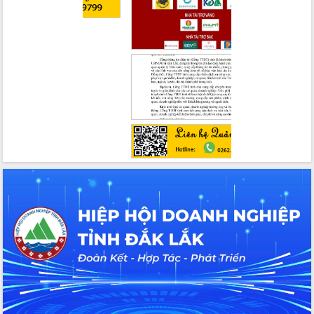
với Tập đoàn Bưu chính Viễn thông
Việt Nam
Thứ trưởng Bộ Y tế làm việc với tỉnh
Đắk Lắk về phát triển nhân lực y tế
cho trạm y tế cấp xã
Du lịch Đắk Lắk nâng tầm trải nghiệm
du khách thông qua Hệ thống cơ sở dữ
liệu và Bản đồ số
Tập huấn ứng dụng trí tuệ nhân tạo (AI)
trong thương mại điện tử năm 2026
Đoàn đại biểu Quốc hội tỉnh Đắk Lắk
trao đổi thông tin trước Kỳ họp thứ
nhất, Quốc hội khóa XVI
Quyết liệt cải cách hành chính, khơi
thông nguồn lực phát triển
Nâng cao hiệu lực, hiệu quả HĐND
tỉnh thông qua hiện đại hóa hành chính
Xã Ea Phê gắn cải cách hành chính với
chuyển đổi số
Phó Chủ tịch Thường trực UBND tỉnh