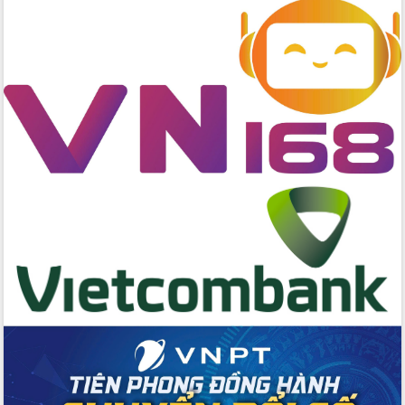
Tập huấn nâng cao năng lực triển khai
chuyển đổi số cho cán bộ, công chức
cấp xã
Đắk Lắk phát động hưởng ứng Ngày
Quyền của người tiêu dùng Việt Nam
2026
Đẩy mạnh cải cách hành chính, quyết
tâm đạt được mục tiêu tăng trưởng
hai con số trong năm 2026
Tổ chức trang trọng Lễ hội Đền thờ
Lương Văn Chánh năm 2026
Phó Bí thư Tỉnh ủy Đắk Lắk Đỗ Hữu
Huy giữ chức Bí thư Đảng ủy Ủy Ban
Nhân dân tỉnh
Bệnh án điện tử thúc đẩy chuyển đổi
số y tế tại Đắk Lắk
Chuyển đổi số thư viện: Mở rộng
không gian tri thức trong thời đại số
Đánh giá, rút kinh nghiệm công tác tổ
chức diễn tập trước ngày bầu cử