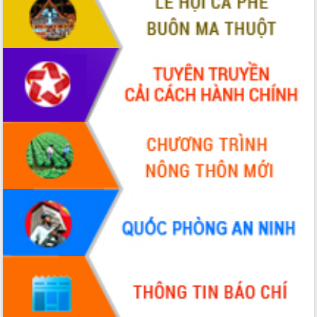
sầu riêng tại Đắk Lắk
Trình diễn nghệ thuật chế biến các
món ăn từ sầu riêng
Đắk Lắk công bố Quy hoạch và xúc
tiến đầu tư tỉnh
Ngành cá ngừ Đắk Lắk chủ động thích
ứng để giữ vững thị trường xuất khẩu
Diễn đàn Kinh tế tư nhân Việt Nam đột
phá cơ chế - Hợp tác công tư
Đề án 06 tạo bước ngoặt đột phá trong
cải cách hành chính tỉnh Đắk Lắk
Kết nối tour, đẩy mạnh chuyển đổi số
để phát triển du lịch Đắk Lắk
Khởi động Dự án Đầu tư xây dựng hạ
tầng kỹ thuật Cụm công nghiệp Tân
Tiến
Gặp mặt các cơ quan báo chí nhân Kỷ
niệm 101 năm Ngày Báo chí Cách
mạng Việt Nam
Đắk Lắk sơ kết 4 năm triển khai thực