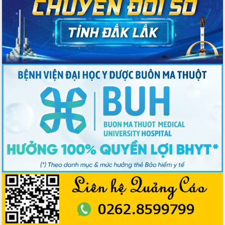
Chương trình “Gặp gỡ hữu nghị –
Friendship Meeting New Year 2026”
Bầu cử Quốc hội và HĐND: Cử tri Đắk
Lắk gửi gắm niềm tin, kỳ vọng vào lá
phiếu
Đắk Lắk sẵn sàng các điều kiện cho
Ngày hội bầu cử đại biểu Quốc hội
khóa XVI và HĐND các cấp nhiệm kỳ
2026-2031
Đảm bảo cuộc bầu cử đại biểu Quốc
hội và đại biểu HĐND các cấp diễn ra
an toàn, hiệu quả, đúng quy định
Thủ tướng Chính phủ Phạm Minh Chính
kiểm tra, chỉ đạo hoàn thành các dự
án cao tốc và thăm khu tái định cư tại
Đắk Lắk
Sôi nổi Hội đua ngựa truyền thống Gò
Thì Thùng mừng Xuân Bính Ngọ 2026
Lãnh đạo tỉnh dâng hương tưởng niệm
tại Đập Đồng Cam đầu Xuân Bính Ngọ
Ngành nông nghiệp phấn đấu tăng