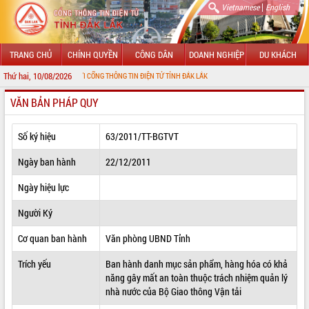
|
Vietnamese
English
TRANG CHỦ
CHÍNH QUYỀN
CÔNG DÂN
DOANH NGHIỆP
DU KHÁCH
Thứ hai, 10/08/2026
ỪNG ĐẾN VỚI CỔNG THÔNG TIN ĐIỆN TỬ TỈNH ĐẮK LẮK
VĂN BẢN PHÁP QUY
GIỚI THIỆU
LÃNH ĐẠO UBND TỈNH
Số ký hiệu
63/2011/TT-BGTVT
TIN TỨC SỰ KIỆN
Ngày ban hành
22/12/2011
SỞ, BAN, NGÀNH
Ngày hiệu lực
Người Ký
UBND CÁC XÃ, PHƯỜNG
Cơ quan ban hành
Văn phòng UBND Tỉnh
THÔNG TIN CHỈ ĐẠO ĐIỀU HÀNH
Trích yếu
Ban hành danh mục sản phẩm, hàng hóa có khả
HỆ THỐNG VĂN BẢN
năng gây mất an toàn thuộc trách nhiệm quản lý
nhà nước của Bộ Giao thông Vận tải
VĂN BẢN HĐND TỈNH