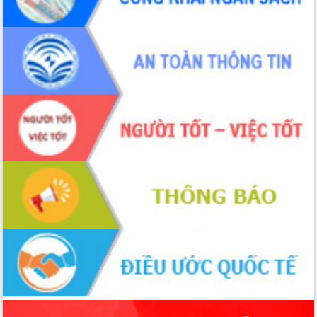
UBND tỉnh họp báo định kỳ tháng 4
năm 2026
Hội thảo khoa học “Giải pháp thúc đẩy
phát triển nền kinh tế xanh tại tỉnh
Đắk Lắk”
Tăng cường giám sát, đôn đốc thực
hiện nhiệm vụ quản lý tài sản công
hàng tuần
Tháo gỡ những vướng mắc, đẩy mạnh
công tác cải cách thủ tục hành chính
tại Trung tâm Phục vụ hành chính
công tỉnh
Đắk Lắk: Tôn vinh 46 giải pháp tại Hội
thi Sáng tạo Kỹ thuật 2024 - 2025
Đắk Lắk rà soát, điều chỉnh Đề án 190
về phát triển nuôi trồng thủy sản
Phó Chủ tịch UBND tỉnh Đắk Lắk
Trương Công Thái kiểm tra thực địa
Dự án cao tốc Khánh Hòa - Buôn Ma
Thuột