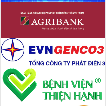
Hồ Thị Nguyên Thảo làm việc tại Trung
tâm Phục vụ hành chính công xã Ea
Phê
Xây dựng nền hành chính số đồng
hành cùng nông dân dân, doanh nghiệp
Giai đoạn 2026-2030, Đắk Lắk phấn
đấu có 77% xã đạt chuẩn nông thôn
mới
Chuyển đổi số 'mở đường' cho nông
nghiệp Đắk Lắk tăng trưởng bứt phá
Triển khai đồng bộ đo đạc, lập hồ sơ
địa chính, hoàn thiện cơ sở dữ liệu đất
đai
Ứng dụng sinh trắc học - Bước tiến
trong hành trình chuyển đổi số tại Đắk
Lắk
Đắk Lắk nâng cao hiệu quả công tác
Đảng từ Sổ tay đảng viên điện tử
Đắk Lắk đẩy mạnh nuôi biển công
nghệ, hướng tới phát triển thủy sản
bền vững