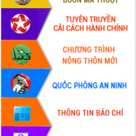
VIDEO
Không có file video nào để phát.
ALBUM ẢNH
LIÊN KẾT WEB