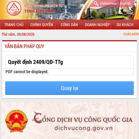
|
Vietnamese
English
TRANG CHỦ
CHÍNH QUYỀN
CÔNG DÂN
DOANH NGHIỆP
DU KHÁCH
Thứ năm, 06/08/2026
CHÀO MỪNG ĐẾN VỚI CỔ
VĂN BẢN PHÁP QUY
GIỚI THIỆU
LÃNH ĐẠO UBND TỈNH
Quyết định 2409/QĐ-TTg
TIN TỨC SỰ KIỆN
PDF cannot be displayed.
SỞ, BAN, NGÀNH
Quay lại
UBND CÁC XÃ, PHƯỜNG
THÔNG TIN CHỈ ĐẠO ĐIỀU HÀNH
HỆ THỐNG VĂN BẢN
VĂN BẢN HĐND TỈNH