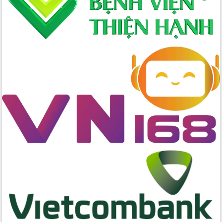
Chương trình “Gặp gỡ hữu nghị –
Friendship Meeting New Year 2026”
Bầu cử Quốc hội và HĐND: Cử tri Đắk
Lắk gửi gắm niềm tin, kỳ vọng vào lá
phiếu
Đắk Lắk sẵn sàng các điều kiện cho
Ngày hội bầu cử đại biểu Quốc hội
khóa XVI và HĐND các cấp nhiệm kỳ
2026-2031
Đảm bảo cuộc bầu cử đại biểu Quốc
hội và đại biểu HĐND các cấp diễn ra
an toàn, hiệu quả, đúng quy định
Thủ tướng Chính phủ Phạm Minh Chính
kiểm tra, chỉ đạo hoàn thành các dự
án cao tốc và thăm khu tái định cư tại
Đắk Lắk
Sôi nổi Hội đua ngựa truyền thống Gò
Thì Thùng mừng Xuân Bính Ngọ 2026
Lãnh đạo tỉnh dâng hương tưởng niệm
tại Đập Đồng Cam đầu Xuân Bính Ngọ
Ngành nông nghiệp phấn đấu tăng