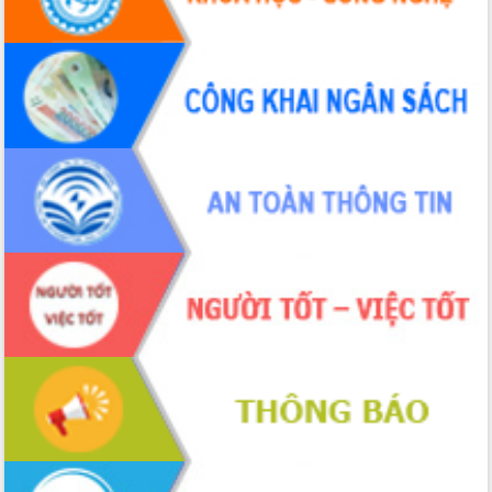
Định vị cà phê Việt Nam như một “di
sản sống” trong dòng chảy toàn cầu
Xây dựng nông thôn mới: Nâng cao đời
sống người dân từ những mô hình thiết
thực
Quyết liệt tháo gỡ vướng mắc, đẩy
nhanh tiến độ các dự án trọng điểm
trong Khu kinh tế Nam Phú Yên
Hòn Yến phát triển du lịch gắn với bảo
tồn biển
Lấy ý kiến điều chỉnh Quy hoạch tỉnh
Đắk Lắk thời kỳ 2021-2030, tầm nhìn
đến năm 2050
Phát động chiến dịch 30 ngày đêm
giải phóng mặt bằng Tuyến đường bộ
ven biển
Đắk Lắk nỗ lực thúc đẩy tăng trưởng
kinh tế từ 10% trở lên trong Quý
II/2026
Đắk Lắk ký kết thỏa thuận hợp tác về
chuyển đổi số giai đoạn 2026 – 2030