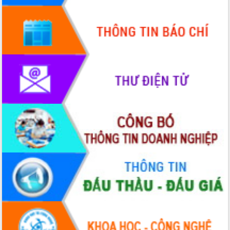
UBND tỉnh họp báo định kỳ tháng 4
năm 2026
Hội thảo khoa học “Giải pháp thúc đẩy
phát triển nền kinh tế xanh tại tỉnh
Đắk Lắk”
Tăng cường giám sát, đôn đốc thực
hiện nhiệm vụ quản lý tài sản công
hàng tuần
Tháo gỡ những vướng mắc, đẩy mạnh
công tác cải cách thủ tục hành chính
tại Trung tâm Phục vụ hành chính
công tỉnh
Đắk Lắk: Tôn vinh 46 giải pháp tại Hội
thi Sáng tạo Kỹ thuật 2024 - 2025
Đắk Lắk rà soát, điều chỉnh Đề án 190
về phát triển nuôi trồng thủy sản
Phó Chủ tịch UBND tỉnh Đắk Lắk
Trương Công Thái kiểm tra thực địa
Dự án cao tốc Khánh Hòa - Buôn Ma
Thuột