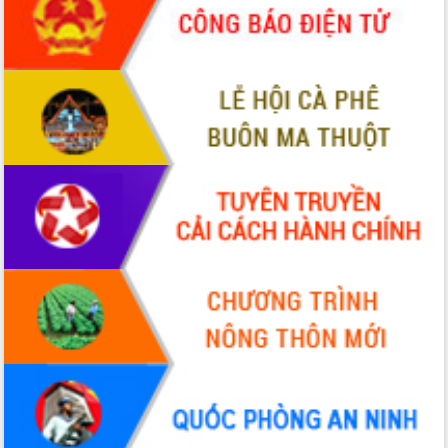
hiện Đề án 06 của Chính phủ
Họp báo thông tin về Hội nghị Công bố
Quy hoạch và Xúc tiến đầu tư tỉnh Đắk
Lắk
Khơi thông điểm nghẽn, đẩy nhanh
giải ngân vốn khắc phục thiên tai
HĐND tỉnh thông qua điều chỉnh Quy
hoạch tỉnh thời kỳ 2021-2030
Hội thảo góp ý hồ sơ điều chỉnh quy
hoạch tỉnh Đắk Lắk thời kỳ 2021-2030,
tầm nhìn đến năm 2050
Nâng cao hiệu quả hoạt động của các
doanh nghiệp nhà nước
Hội nghị triển khai kết nối mạng
truyền số liệu chuyên dùng phục vụ cơ
quan Đảng, Nhà nước
Lễ phát động chuỗi hoạt động chung
tay làm sạch môi trường
Xã Ea Kar bước chuyển mình trong
công tác cải cách hành chính mô hình
mới