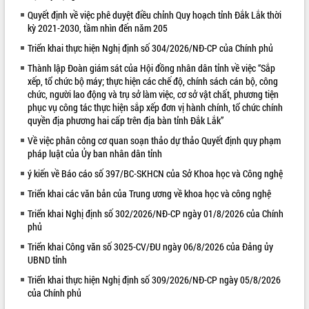
Quyết định về việc phê duyệt điều chỉnh Quy hoạch tỉnh Đắk Lắk thời
Kỳ họp thứ Hai, Hội đồng nhân dân
kỳ 2021-2030, tầm nhìn đến năm 205
tỉnh khóa XI quyết nghị nhiều nội dung
quan trọng
Triển khai thực hiện Nghị định số 304/2026/NĐ-CP của Chính phủ
Bí thư Tỉnh ủy Lương Nguyễn Minh
Thành lập Đoàn giám sát của Hội đồng nhân dân tỉnh về việc “Sắp
Triết thăm, tặng quà người có công với
xếp, tổ chức bộ máy; thực hiện các chế độ, chính sách cán bộ, công
cách mạng
LIÊN KẾT WEB
chức, người lao động và trụ sở làm việc, cơ sở vật chất, phương tiện
Rà soát, hoàn thiện hệ thống thiết chế
phục vụ công tác thực hiện sắp xếp đơn vị hành chính, tổ chức chính
văn hóa, thể thao đáp ứng yêu cầu
quyền địa phương hai cấp trên địa bàn tỉnh Đắk Lắk”
phát triển mới
Về việc phân công cơ quan soạn thảo dự thảo Quyết định quy phạm
Thường trực HĐND tỉnh Đắk Lắk gặp
pháp luật của Ủy ban nhân dân tỉnh
mặt Đoàn chuyên gia y tế TP. Hồ Chí
ý kiến về Báo cáo số 397/BC-SKHCN của Sở Khoa học và Công nghệ
Minh
Triển khai các văn bản của Trung ương về khoa học và công nghệ
Lễ truy điệu và an táng hài cốt liệt sĩ
tại Nghĩa trang Liệt sĩ xã Sơn Hòa
Triển khai Nghị định số 302/2026/NĐ-CP ngày 01/8/2026 của Chính
Bàn giải pháp tháo gỡ khó khăn trong
phủ
xuất khẩu sầu riêng và triển khai quy
Triển khai Công văn số 3025-CV/ĐU ngày 06/8/2026 của Đảng ủy
định EUDR
UBND tỉnh
Thứ trưởng Bộ Nông nghiệp và Môi
Triển khai thực hiện Nghị định số 309/2026/NĐ-CP ngày 05/8/2026
trường Nguyễn Hoàng Hiệp khảo sát
của Chính phủ
vùng trồng và doanh nghiệp đóng gói