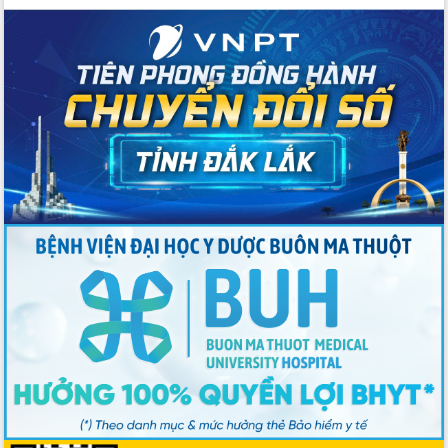
trưởng đạt 5,86% trong năm 2026
UBND tỉnh Đắk Lắk triển khai công tác
quốc phòng, quân sự địa phương năm
2026
Đắk Lắk tập trung toàn lực khắc phục
tồn tại IUU, sẵn sàng làm việc với
Đoàn thanh tra EC
Chủ tịch UBND tỉnh Tạ Anh Tuấn thăm,
chúc mừng các bệnh viện nhân Ngày
Thầy thuốc Việt Nam
Rộn ràng lễ hội truyền thống Sông
nước Đà Nông lần thứ I năm 2026
Kỳ họp Chuyên đề lần thứ Năm, HĐND
tỉnh Đắk Lắk thông qua các nghị quyết
quan trọng
Thống nhất danh sách giới thiệu ứng
cử đại biểu Quốc hội khoá XVI và đại
biểu HĐND tỉnh Đắk Lắk, nhiệm kỳ
2026-2031
Phát động hai phong trào thi đua quan