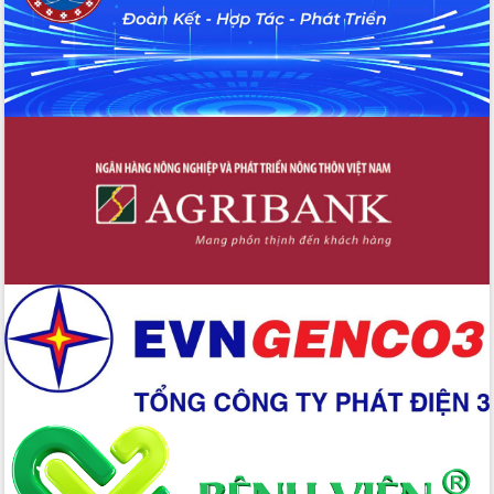
Tập huấn nâng cao năng lực triển khai
chuyển đổi số cho cán bộ, công chức
cấp xã
Đắk Lắk phát động hưởng ứng Ngày
Quyền của người tiêu dùng Việt Nam
2026
Đẩy mạnh cải cách hành chính, quyết
tâm đạt được mục tiêu tăng trưởng
hai con số trong năm 2026
Tổ chức trang trọng Lễ hội Đền thờ
Lương Văn Chánh năm 2026
Phó Bí thư Tỉnh ủy Đắk Lắk Đỗ Hữu
Huy giữ chức Bí thư Đảng ủy Ủy Ban
Nhân dân tỉnh
Bệnh án điện tử thúc đẩy chuyển đổi
số y tế tại Đắk Lắk
Chuyển đổi số thư viện: Mở rộng
không gian tri thức trong thời đại số
Đánh giá, rút kinh nghiệm công tác tổ
chức diễn tập trước ngày bầu cử