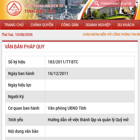
|
Vietnamese
English
TRANG CHỦ
CHÍNH QUYỀN
CÔNG DÂN
DOANH NGHIỆP
DU KHÁCH
Thứ hai, 10/08/2026
CHÀO MỪNG ĐẾN VỚI CỔNG THÔNG TIN ĐIỆN TỬ TỈNH ĐẮ
VĂN BẢN PHÁP QUY
GIỚI THIỆU
LÃNH ĐẠO UBND TỈNH
Số ký hiệu
183/2011/TT-BTC
TIN TỨC SỰ KIỆN
Ngày ban hành
16/12/2011
SỞ, BAN, NGÀNH
Ngày hiệu lực
Người Ký
UBND CÁC XÃ, PHƯỜNG
Cơ quan ban hành
Văn phòng UBND Tỉnh
THÔNG TIN CHỈ ĐẠO ĐIỀU HÀNH
Trích yếu
Hướng dẫn về việc thành lập và quản lý Quỹ mở
HỆ THỐNG VĂN BẢN
Nội dung văn bản
VĂN BẢN HĐND TỈNH