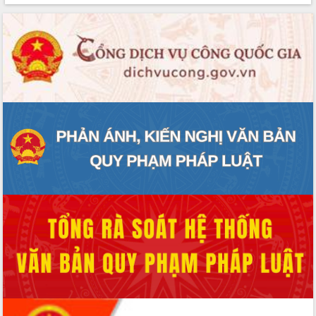
sầu riêng tại Đắk Lắk
Trình diễn nghệ thuật chế biến các
món ăn từ sầu riêng
Đắk Lắk công bố Quy hoạch và xúc
tiến đầu tư tỉnh
Ngành cá ngừ Đắk Lắk chủ động thích
ứng để giữ vững thị trường xuất khẩu
Diễn đàn Kinh tế tư nhân Việt Nam đột
phá cơ chế - Hợp tác công tư
Đề án 06 tạo bước ngoặt đột phá trong
cải cách hành chính tỉnh Đắk Lắk
Kết nối tour, đẩy mạnh chuyển đổi số
để phát triển du lịch Đắk Lắk
Khởi động Dự án Đầu tư xây dựng hạ
tầng kỹ thuật Cụm công nghiệp Tân
Tiến
Gặp mặt các cơ quan báo chí nhân Kỷ
niệm 101 năm Ngày Báo chí Cách
mạng Việt Nam
Đắk Lắk sơ kết 4 năm triển khai thực