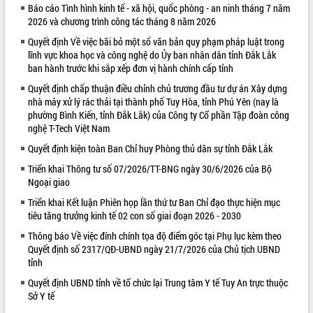
Báo cáo Tình hình kinh tế - xã hội, quốc phòng - an ninh tháng 7 năm
VIDEO
2026 và chương trình công tác tháng 8 năm 2026
Quyết định Về việc bãi bỏ một số văn bản quy phạm pháp luật trong
Không có file video nào để phát.
lĩnh vực khoa học và công nghệ do Ủy ban nhân dân tỉnh Đắk Lắk
ban hành trước khi sắp xếp đơn vị hành chính cấp tỉnh
ALBUM ẢNH
Quyết định chấp thuận điều chỉnh chủ trương đầu tư dự án Xây dựng
nhà máy xử lý rác thải tại thành phố Tuy Hòa, tỉnh Phú Yên (nay là
phường Bình Kiến, tỉnh Đắk Lắk) của Công ty Cổ phần Tập đoàn công
nghệ T-Tech Việt Nam
Quyết định kiện toàn Ban Chỉ huy Phòng thủ dân sự tỉnh Đắk Lắk
Triển khai Thông tư số 07/2026/TT-BNG ngày 30/6/2026 của Bộ
Ngoại giao
Triển khai Kết luận Phiên họp lần thứ tư Ban Chỉ đạo thực hiện mục
LIÊN KẾT WEB
tiêu tăng trưởng kinh tế 02 con số giai đoạn 2026 - 2030
Thông báo Về việc đính chính tọa độ điểm góc tại Phụ lục kèm theo
Quyết định số 2317/QĐ-UBND ngày 21/7/2026 của Chủ tịch UBND
tỉnh
Quyết định UBND tỉnh về tổ chức lại Trung tâm Y tế Tuy An trực thuộc
Sở Y tế