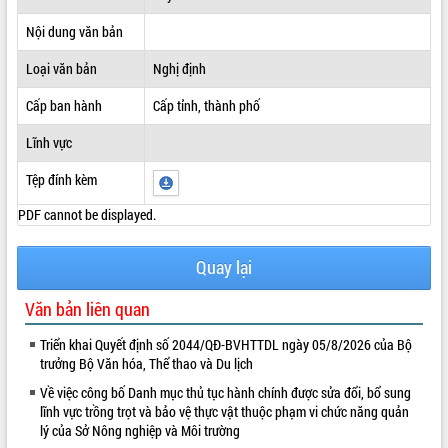
ĐIỂM TIN VĂN BẢN
Nội dung văn bản
Loại văn bản
Nghị định
QUY HOẠCH - KẾ HOẠCH
Cấp ban hành
Cấp tỉnh, thành phố
Lĩnh vực
Tệp đính kèm
PDF cannot be displayed.
Quay lại
Văn bản liên quan
Triển khai Quyết định số 2044/QĐ-BVHTTDL ngày 05/8/2026 của Bộ
trưởng Bộ Văn hóa, Thể thao và Du lịch
Về việc công bố Danh mục thủ tục hành chính được sửa đổi, bổ sung
lĩnh vực trồng trọt và bảo vệ thực vật thuộc phạm vi chức năng quản
lý của Sở Nông nghiệp và Môi trường