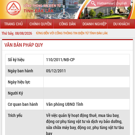
|
Vietnamese
English
TRANG CHỦ
CHÍNH QUYỀN
CÔNG DÂN
DOANH NGHIỆP
DU KHÁCH
Thứ bảy, 08/08/2026
CHÀO MỪNG ĐẾN VỚI CỔNG THÔNG TIN ĐIỆN TỬ TỈNH ĐẮK LẮK
VĂN BẢN PHÁP QUY
GIỚI THIỆU
LÃNH ĐẠO UBND TỈNH
Số ký hiệu
110/2011/NĐ-CP
TIN TỨC SỰ KIỆN
Ngày ban hành
05/12/2011
SỞ, BAN, NGÀNH
Ngày hiệu lực
Người Ký
UBND CÁC XÃ, PHƯỜNG
Cơ quan ban hành
Văn phòng UBND Tỉnh
THÔNG TIN CHỈ ĐẠO ĐIỀU HÀNH
Trích yếu
Về việc quản lý hoạt động thuê, mua tàu bay,
HỆ THỐNG VĂN BẢN
động cơ phụ tùng vật tư và dịch vụ bảo dưỡng,
sửa chữa máy bay, động cơ, phụ tùng vật tư tàu
VĂN BẢN HĐND TỈNH
bay