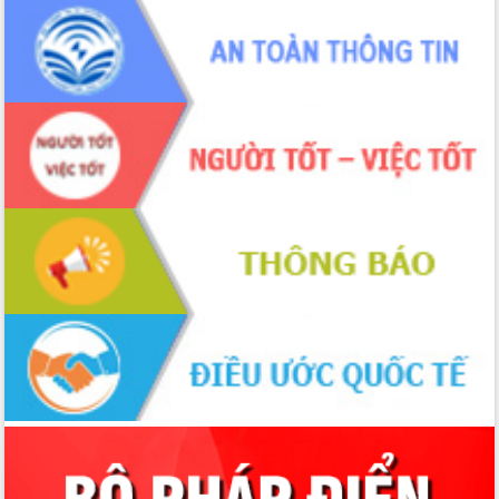
phá cơ chế - Hợp tác công tư
Đề án 06 tạo bước ngoặt đột phá trong
cải cách hành chính tỉnh Đắk Lắk
Kết nối tour, đẩy mạnh chuyển đổi số
để phát triển du lịch Đắk Lắk
Khởi động Dự án Đầu tư xây dựng hạ
tầng kỹ thuật Cụm công nghiệp Tân
Tiến
Gặp mặt các cơ quan báo chí nhân Kỷ
niệm 101 năm Ngày Báo chí Cách
mạng Việt Nam
Đắk Lắk sơ kết 4 năm triển khai thực
hiện Đề án 06 của Chính phủ
Họp báo thông tin về Hội nghị Công bố
Quy hoạch và Xúc tiến đầu tư tỉnh Đắk
Lắk
Khơi thông điểm nghẽn, đẩy nhanh
giải ngân vốn khắc phục thiên tai
HĐND tỉnh thông qua điều chỉnh Quy
hoạch tỉnh thời kỳ 2021-2030