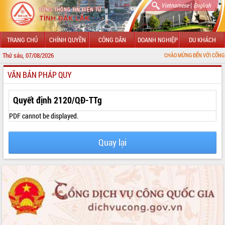
|
Vietnamese
English
TRANG CHỦ
CHÍNH QUYỀN
CÔNG DÂN
DOANH NGHIỆP
DU KHÁCH
Thứ sáu, 07/08/2026
CHÀO MỪNG ĐẾN VỚI CỔNG THÔNG TIN Đ
VĂN BẢN PHÁP QUY
GIỚI THIỆU
LÃNH ĐẠO UBND TỈNH
Quyết định 2120/QĐ-TTg
TIN TỨC SỰ KIỆN
PDF cannot be displayed.
SỞ, BAN, NGÀNH
Quay lại
UBND CÁC XÃ, PHƯỜNG
THÔNG TIN CHỈ ĐẠO ĐIỀU HÀNH
HỆ THỐNG VĂN BẢN
VĂN BẢN HĐND TỈNH