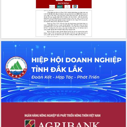
Tháo gỡ những vướng mắc, đẩy mạnh
công tác cải cách thủ tục hành chính
tại Trung tâm Phục vụ hành chính
công tỉnh
Đắk Lắk: Tôn vinh 46 giải pháp tại Hội
thi Sáng tạo Kỹ thuật 2024 - 2025
Đắk Lắk rà soát, điều chỉnh Đề án 190
về phát triển nuôi trồng thủy sản
Phó Chủ tịch UBND tỉnh Đắk Lắk
Trương Công Thái kiểm tra thực địa
Dự án cao tốc Khánh Hòa - Buôn Ma
Thuột
Định vị cà phê Việt Nam như một “di
sản sống” trong dòng chảy toàn cầu
Xây dựng nông thôn mới: Nâng cao đời
sống người dân từ những mô hình thiết
thực
Quyết liệt tháo gỡ vướng mắc, đẩy
nhanh tiến độ các dự án trọng điểm
trong Khu kinh tế Nam Phú Yên