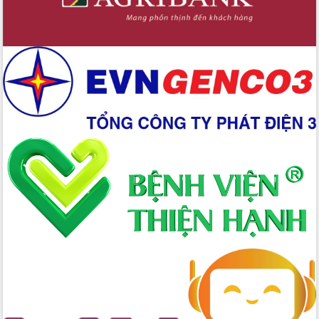
Hòn Yến phát triển du lịch gắn với bảo
tồn biển
Lấy ý kiến điều chỉnh Quy hoạch tỉnh
Đắk Lắk thời kỳ 2021-2030, tầm nhìn
đến năm 2050
Phát động chiến dịch 30 ngày đêm
giải phóng mặt bằng Tuyến đường bộ
ven biển
Đắk Lắk nỗ lực thúc đẩy tăng trưởng
kinh tế từ 10% trở lên trong Quý
II/2026
Đắk Lắk ký kết thỏa thuận hợp tác về
chuyển đổi số giai đoạn 2026 – 2030
với Tập đoàn Bưu chính Viễn thông
Việt Nam
Thứ trưởng Bộ Y tế làm việc với tỉnh
Đắk Lắk về phát triển nhân lực y tế
cho trạm y tế cấp xã
Du lịch Đắk Lắk nâng tầm trải nghiệm
du khách thông qua Hệ thống cơ sở dữ
liệu và Bản đồ số