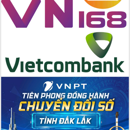
Tập huấn ứng dụng trí tuệ nhân tạo (AI)
trong thương mại điện tử năm 2026
Đoàn đại biểu Quốc hội tỉnh Đắk Lắk
trao đổi thông tin trước Kỳ họp thứ
nhất, Quốc hội khóa XVI
Quyết liệt cải cách hành chính, khơi
thông nguồn lực phát triển
Nâng cao hiệu lực, hiệu quả HĐND
tỉnh thông qua hiện đại hóa hành chính
Xã Ea Phê gắn cải cách hành chính với
chuyển đổi số
Phó Chủ tịch Thường trực UBND tỉnh
Hồ Thị Nguyên Thảo làm việc tại Trung
tâm Phục vụ hành chính công xã Ea
Phê
Xây dựng nền hành chính số đồng
hành cùng nông dân dân, doanh nghiệp
Giai đoạn 2026-2030, Đắk Lắk phấn
đấu có 77% xã đạt chuẩn nông thôn
mới