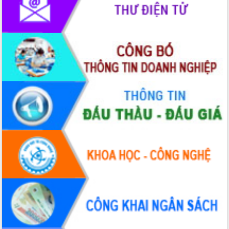
phát triển mới
Thường trực HĐND tỉnh Đắk Lắk gặp
mặt Đoàn chuyên gia y tế TP. Hồ Chí
Minh
Lễ truy điệu và an táng hài cốt liệt sĩ
tại Nghĩa trang Liệt sĩ xã Sơn Hòa
Bàn giải pháp tháo gỡ khó khăn trong
xuất khẩu sầu riêng và triển khai quy
định EUDR
Thứ trưởng Bộ Nông nghiệp và Môi
trường Nguyễn Hoàng Hiệp khảo sát
vùng trồng và doanh nghiệp đóng gói
sầu riêng tại Đắk Lắk
Trình diễn nghệ thuật chế biến các
món ăn từ sầu riêng
Đắk Lắk công bố Quy hoạch và xúc
tiến đầu tư tỉnh
Ngành cá ngừ Đắk Lắk chủ động thích
ứng để giữ vững thị trường xuất khẩu
Diễn đàn Kinh tế tư nhân Việt Nam đột