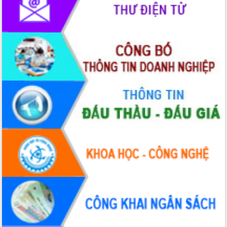
phát triển mới
Thường trực HĐND tỉnh Đắk Lắk gặp
mặt Đoàn chuyên gia y tế TP. Hồ Chí
Minh
Lễ truy điệu và an táng hài cốt liệt sĩ
tại Nghĩa trang Liệt sĩ xã Sơn Hòa
Bàn giải pháp tháo gỡ khó khăn trong
xuất khẩu sầu riêng và triển khai quy
định EUDR
Thứ trưởng Bộ Nông nghiệp và Môi
trường Nguyễn Hoàng Hiệp khảo sát
vùng trồng và doanh nghiệp đóng gói
sầu riêng tại Đắk Lắk
Trình diễn nghệ thuật chế biến các
món ăn từ sầu riêng
Đắk Lắk công bố Quy hoạch và xúc
tiến đầu tư tỉnh
Ngành cá ngừ Đắk Lắk chủ động thích
ứng để giữ vững thị trường xuất khẩu
Diễn đàn Kinh tế tư nhân Việt Nam đột