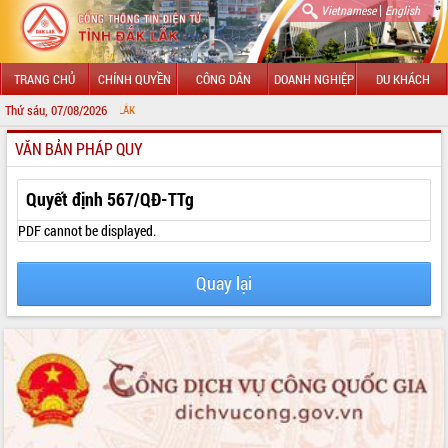
|
Vietnamese
English
TRANG CHỦ
CHÍNH QUYỀN
CÔNG DÂN
DOANH NGHIỆP
DU KHÁCH
Thứ sáu, 07/08/2026
CHÀO MỪNG ĐẾ
VĂN BẢN PHÁP QUY
GIỚI THIỆU
LÃNH ĐẠO UBND TỈNH
Quyết định 567/QĐ-TTg
TIN TỨC SỰ KIỆN
PDF cannot be displayed.
SỞ, BAN, NGÀNH
Quay lại
UBND CÁC XÃ, PHƯỜNG
THÔNG TIN CHỈ ĐẠO ĐIỀU HÀNH
HỆ THỐNG VĂN BẢN
VĂN BẢN HĐND TỈNH