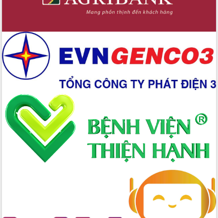
Hòn Yến phát triển du lịch gắn với bảo
tồn biển
Lấy ý kiến điều chỉnh Quy hoạch tỉnh
Đắk Lắk thời kỳ 2021-2030, tầm nhìn
đến năm 2050
Phát động chiến dịch 30 ngày đêm
giải phóng mặt bằng Tuyến đường bộ
ven biển
Đắk Lắk nỗ lực thúc đẩy tăng trưởng
kinh tế từ 10% trở lên trong Quý
II/2026
Đắk Lắk ký kết thỏa thuận hợp tác về
chuyển đổi số giai đoạn 2026 – 2030
với Tập đoàn Bưu chính Viễn thông
Việt Nam
Thứ trưởng Bộ Y tế làm việc với tỉnh
Đắk Lắk về phát triển nhân lực y tế
cho trạm y tế cấp xã
Du lịch Đắk Lắk nâng tầm trải nghiệm
du khách thông qua Hệ thống cơ sở dữ
liệu và Bản đồ số