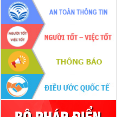
phá cơ chế - Hợp tác công tư
Đề án 06 tạo bước ngoặt đột phá trong
cải cách hành chính tỉnh Đắk Lắk
Kết nối tour, đẩy mạnh chuyển đổi số
để phát triển du lịch Đắk Lắk
Khởi động Dự án Đầu tư xây dựng hạ
tầng kỹ thuật Cụm công nghiệp Tân
Tiến
Gặp mặt các cơ quan báo chí nhân Kỷ
niệm 101 năm Ngày Báo chí Cách
mạng Việt Nam
Đắk Lắk sơ kết 4 năm triển khai thực
hiện Đề án 06 của Chính phủ
Họp báo thông tin về Hội nghị Công bố
Quy hoạch và Xúc tiến đầu tư tỉnh Đắk
Lắk
Khơi thông điểm nghẽn, đẩy nhanh
giải ngân vốn khắc phục thiên tai
HĐND tỉnh thông qua điều chỉnh Quy
hoạch tỉnh thời kỳ 2021-2030