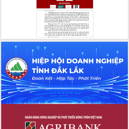
Tháo gỡ những vướng mắc, đẩy mạnh
công tác cải cách thủ tục hành chính
tại Trung tâm Phục vụ hành chính
công tỉnh
Đắk Lắk: Tôn vinh 46 giải pháp tại Hội
thi Sáng tạo Kỹ thuật 2024 - 2025
Đắk Lắk rà soát, điều chỉnh Đề án 190
về phát triển nuôi trồng thủy sản
Phó Chủ tịch UBND tỉnh Đắk Lắk
Trương Công Thái kiểm tra thực địa
Dự án cao tốc Khánh Hòa - Buôn Ma
Thuột
Định vị cà phê Việt Nam như một “di
sản sống” trong dòng chảy toàn cầu
Xây dựng nông thôn mới: Nâng cao đời
sống người dân từ những mô hình thiết
thực
Quyết liệt tháo gỡ vướng mắc, đẩy
nhanh tiến độ các dự án trọng điểm
trong Khu kinh tế Nam Phú Yên