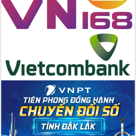
Tập huấn ứng dụng trí tuệ nhân tạo (AI)
trong thương mại điện tử năm 2026
Đoàn đại biểu Quốc hội tỉnh Đắk Lắk
trao đổi thông tin trước Kỳ họp thứ
nhất, Quốc hội khóa XVI
Quyết liệt cải cách hành chính, khơi
thông nguồn lực phát triển
Nâng cao hiệu lực, hiệu quả HĐND
tỉnh thông qua hiện đại hóa hành chính
Xã Ea Phê gắn cải cách hành chính với
chuyển đổi số
Phó Chủ tịch Thường trực UBND tỉnh
Hồ Thị Nguyên Thảo làm việc tại Trung
tâm Phục vụ hành chính công xã Ea
Phê
Xây dựng nền hành chính số đồng
hành cùng nông dân dân, doanh nghiệp
Giai đoạn 2026-2030, Đắk Lắk phấn
đấu có 77% xã đạt chuẩn nông thôn
mới