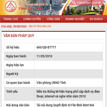
|
Vietnamese
English
TRANG CHỦ
CHÍNH QUYỀN
CÔNG DÂN
DOANH NGHIỆP
DU KHÁCH
Chủ nhật, 09/08/2026
THÔNG TIN ĐIỆN TỬ TỈNH ĐẮK LẮK
VĂN BẢN PHÁP QUY
GIỚI THIỆU
LÃNH ĐẠO UBND TỈNH
Số ký hiệu
660/QĐ-BTTTT
TIN TỨC SỰ KIỆN
Ngày ban hành
11/05/2010
SỞ, BAN, NGÀNH
Ngày hiệu lực
Người Ký
UBND CÁC XÃ, PHƯỜNG
Cơ quan ban hành
Văn phòng UBND Tỉnh
THÔNG TIN CHỈ ĐẠO ĐIỀU HÀNH
Trích yếu
Điều tra thống kê hiện trạng phổ cập dịch vụ điẹn
HỆ THỐNG VĂN BẢN
thoại, internet và nghe nhìn năm 2010
VĂN BẢN HĐND TỈNH
Nội dung văn bản
Tải nội dung Quyết định từ File đính kèm! Nơi