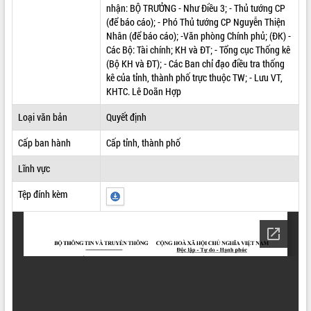
nhận: BỘ TRƯỞNG - Như Điều 3; - Thủ tướng CP
ĐIỂM TIN VĂN BẢN
(để báo cáo); - Phó Thủ tướng CP Nguyễn Thiện
Nhân (để báo cáo); -Văn phòng Chính phủ; (ĐK) -
QUY HOẠCH - KẾ HOẠCH
Các Bộ: Tài chính; KH và ĐT; - Tổng cục Thống kê
(Bộ KH và ĐT); - Các Ban chỉ đạo điều tra thống
kê của tỉnh, thành phố trực thuộc TW; - Lưu VT,
KHTC. Lê Doãn Hợp
Loại văn bản
Quyết định
Cấp ban hành
Cấp tỉnh, thành phố
Lĩnh vực
Tệp đính kèm