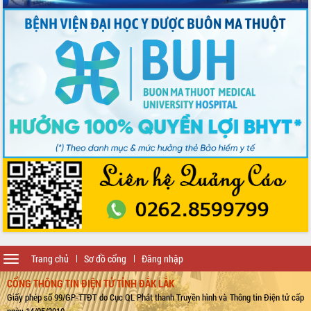
Toggle
Trang chủ
Sơ đồ cổng
Đăng nhập
navigation
CỔNG THÔNG TIN ĐIỆN TỬ TỈNH ĐẮK LẮK
Giấy phép số 99/GP-TTĐT do Cục QL Phát thanh Truyền hình và Thông tin Điện tử cấp
ngày 14/05/2010