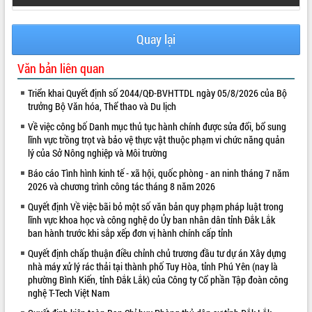
Quay lại
Văn bản liên quan
Triển khai Quyết định số 2044/QĐ-BVHTTDL ngày 05/8/2026 của Bộ
trưởng Bộ Văn hóa, Thể thao và Du lịch
Về việc công bố Danh mục thủ tục hành chính được sửa đổi, bổ sung
lĩnh vực trồng trọt và bảo vệ thực vật thuộc phạm vi chức năng quản
lý của Sở Nông nghiệp và Môi trường
Báo cáo Tình hình kinh tế - xã hội, quốc phòng - an ninh tháng 7 năm
2026 và chương trình công tác tháng 8 năm 2026
Quyết định Về việc bãi bỏ một số văn bản quy phạm pháp luật trong
lĩnh vực khoa học và công nghệ do Ủy ban nhân dân tỉnh Đắk Lắk
ban hành trước khi sắp xếp đơn vị hành chính cấp tỉnh
Quyết định chấp thuận điều chỉnh chủ trương đầu tư dự án Xây dựng
nhà máy xử lý rác thải tại thành phố Tuy Hòa, tỉnh Phú Yên (nay là
phường Bình Kiến, tỉnh Đắk Lắk) của Công ty Cổ phần Tập đoàn công
nghệ T-Tech Việt Nam