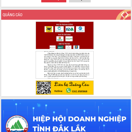
du khách thông qua Hệ thống cơ sở dữ
liệu và Bản đồ số
QUẢNG CÁO
Tập huấn ứng dụng trí tuệ nhân tạo (AI)
trong thương mại điện tử năm 2026
Đoàn đại biểu Quốc hội tỉnh Đắk Lắk
trao đổi thông tin trước Kỳ họp thứ
nhất, Quốc hội khóa XVI
Quyết liệt cải cách hành chính, khơi
thông nguồn lực phát triển
Nâng cao hiệu lực, hiệu quả HĐND
tỉnh thông qua hiện đại hóa hành chính
Xã Ea Phê gắn cải cách hành chính với
chuyển đổi số
Phó Chủ tịch Thường trực UBND tỉnh
Hồ Thị Nguyên Thảo làm việc tại Trung
tâm Phục vụ hành chính công xã Ea
Phê
Xây dựng nền hành chính số đồng
hành cùng nông dân dân, doanh nghiệp
Giai đoạn 2026-2030, Đắk Lắk phấn