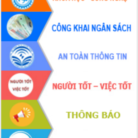
hiện nhiệm vụ quản lý tài sản công
hàng tuần
Tháo gỡ những vướng mắc, đẩy mạnh
công tác cải cách thủ tục hành chính
tại Trung tâm Phục vụ hành chính
công tỉnh
Đắk Lắk: Tôn vinh 46 giải pháp tại Hội
thi Sáng tạo Kỹ thuật 2024 - 2025
Đắk Lắk rà soát, điều chỉnh Đề án 190
về phát triển nuôi trồng thủy sản
Phó Chủ tịch UBND tỉnh Đắk Lắk
Trương Công Thái kiểm tra thực địa
Dự án cao tốc Khánh Hòa - Buôn Ma
Thuột
Định vị cà phê Việt Nam như một “di
sản sống” trong dòng chảy toàn cầu
Xây dựng nông thôn mới: Nâng cao đời
sống người dân từ những mô hình thiết
thực
Quyết liệt tháo gỡ vướng mắc, đẩy