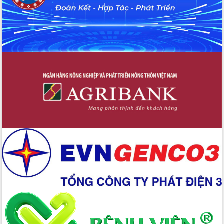
đấu có 77% xã đạt chuẩn nông thôn
mới
Chuyển đổi số 'mở đường' cho nông
nghiệp Đắk Lắk tăng trưởng bứt phá
Triển khai đồng bộ đo đạc, lập hồ sơ
địa chính, hoàn thiện cơ sở dữ liệu đất
đai
Ứng dụng sinh trắc học - Bước tiến
trong hành trình chuyển đổi số tại Đắk
Lắk
Đắk Lắk nâng cao hiệu quả công tác
Đảng từ Sổ tay đảng viên điện tử
Đắk Lắk đẩy mạnh nuôi biển công
nghệ, hướng tới phát triển thủy sản
bền vững
Tập huấn nâng cao năng lực triển khai
chuyển đổi số cho cán bộ, công chức
cấp xã
Đắk Lắk phát động hưởng ứng Ngày
Quyền của người tiêu dùng Việt Nam
2026