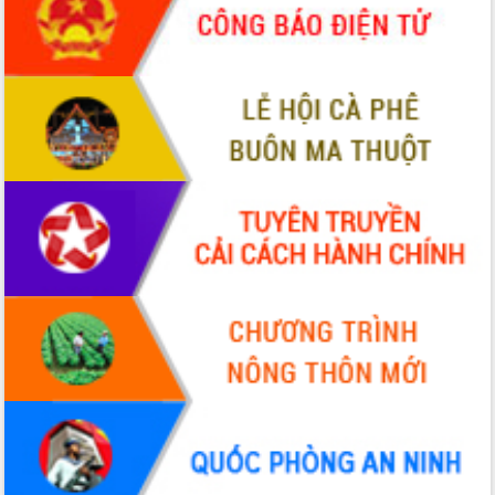
ứng để giữ vững thị trường xuất khẩu
Diễn đàn Kinh tế tư nhân Việt Nam đột
phá cơ chế - Hợp tác công tư
Đề án 06 tạo bước ngoặt đột phá trong
cải cách hành chính tỉnh Đắk Lắk
Kết nối tour, đẩy mạnh chuyển đổi số
để phát triển du lịch Đắk Lắk
Khởi động Dự án Đầu tư xây dựng hạ
tầng kỹ thuật Cụm công nghiệp Tân
Tiến
Gặp mặt các cơ quan báo chí nhân Kỷ
niệm 101 năm Ngày Báo chí Cách
mạng Việt Nam
Đắk Lắk sơ kết 4 năm triển khai thực
hiện Đề án 06 của Chính phủ
Họp báo thông tin về Hội nghị Công bố
Quy hoạch và Xúc tiến đầu tư tỉnh Đắk
Lắk
Khơi thông điểm nghẽn, đẩy nhanh
giải ngân vốn khắc phục thiên tai