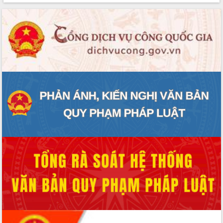
Rà soát, hoàn thiện hệ thống thiết chế
văn hóa, thể thao đáp ứng yêu cầu
phát triển mới
Thường trực HĐND tỉnh Đắk Lắk gặp
mặt Đoàn chuyên gia y tế TP. Hồ Chí
Minh
Lễ truy điệu và an táng hài cốt liệt sĩ
tại Nghĩa trang Liệt sĩ xã Sơn Hòa
Bàn giải pháp tháo gỡ khó khăn trong
xuất khẩu sầu riêng và triển khai quy
định EUDR
Thứ trưởng Bộ Nông nghiệp và Môi
trường Nguyễn Hoàng Hiệp khảo sát
vùng trồng và doanh nghiệp đóng gói
sầu riêng tại Đắk Lắk
Trình diễn nghệ thuật chế biến các
món ăn từ sầu riêng
Đắk Lắk công bố Quy hoạch và xúc
tiến đầu tư tỉnh
Ngành cá ngừ Đắk Lắk chủ động thích