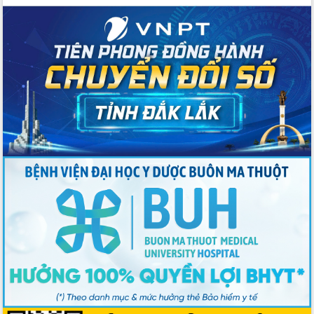
Ngày hội bầu cử đại biểu Quốc hội
khóa XVI và HĐND các cấp nhiệm kỳ
2026-2031
Đảm bảo cuộc bầu cử đại biểu Quốc
hội và đại biểu HĐND các cấp diễn ra
an toàn, hiệu quả, đúng quy định
Thủ tướng Chính phủ Phạm Minh Chính
kiểm tra, chỉ đạo hoàn thành các dự
án cao tốc và thăm khu tái định cư tại
Đắk Lắk
Sôi nổi Hội đua ngựa truyền thống Gò
Thì Thùng mừng Xuân Bính Ngọ 2026
Lãnh đạo tỉnh dâng hương tưởng niệm
tại Đập Đồng Cam đầu Xuân Bính Ngọ
Ngành nông nghiệp phấn đấu tăng
trưởng đạt 5,86% trong năm 2026
UBND tỉnh Đắk Lắk triển khai công tác
quốc phòng, quân sự địa phương năm
2026
Đắk Lắk tập trung toàn lực khắc phục
tồn tại IUU, sẵn sàng làm việc với