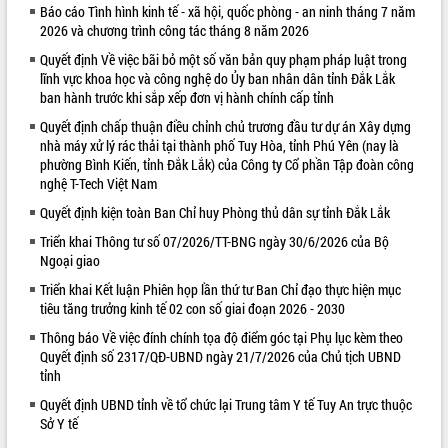
Báo cáo Tình hình kinh tế - xã hội, quốc phòng - an ninh tháng 7 năm
VIDEO
2026 và chương trình công tác tháng 8 năm 2026
Quyết định Về việc bãi bỏ một số văn bản quy phạm pháp luật trong
Loading the player...
lĩnh vực khoa học và công nghệ do Ủy ban nhân dân tỉnh Đắk Lắk
Trailer Lễ hội Sầu riêng Đắk Lắk năm
ban hành trước khi sắp xếp đơn vị hành chính cấp tỉnh
2026
Quyết định chấp thuận điều chỉnh chủ trương đầu tư dự án Xây dựng
Khám bệnh, cấp phát thuốc miễn phí
nhà máy xử lý rác thải tại thành phố Tuy Hòa, tỉnh Phú Yên (nay là
và tặng quà người dân xã Cư Pui
phường Bình Kiến, tỉnh Đắk Lắk) của Công ty Cổ phần Tập đoàn công
nghệ T-Tech Việt Nam
Hội nghị UBND tỉnh Đắk Lắk thường kỳ
tháng 7/2026
Quyết định kiện toàn Ban Chỉ huy Phòng thủ dân sự tỉnh Đắk Lắk
Lễ truy tặng danh hiệu “Bà Mẹ Việt
Triển khai Thông tư số 07/2026/TT-BNG ngày 30/6/2026 của Bộ
ALBUM ẢNH
Nam Anh hùng” và trao Huân chương
Ngoại giao
Lao động
Triển khai Kết luận Phiên họp lần thứ tư Ban Chỉ đạo thực hiện mục
UBND tỉnh Đắk Lắk triển khai nhiệm
tiêu tăng trưởng kinh tế 02 con số giai đoạn 2026 - 2030
vụ 6 tháng cuối năm 2026
Thông báo Về việc đính chính tọa độ điểm góc tại Phụ lục kèm theo
Kỳ họp thứ Hai, Hội đồng nhân dân
Quyết định số 2317/QĐ-UBND ngày 21/7/2026 của Chủ tịch UBND
tỉnh khóa XI quyết nghị nhiều nội dung
tỉnh
quan trọng
Quyết định UBND tỉnh về tổ chức lại Trung tâm Y tế Tuy An trực thuộc
Bí thư Tỉnh ủy Lương Nguyễn Minh
Sở Y tế
Triết thăm, tặng quà người có công với
cách mạng
LIÊN KẾT WEB