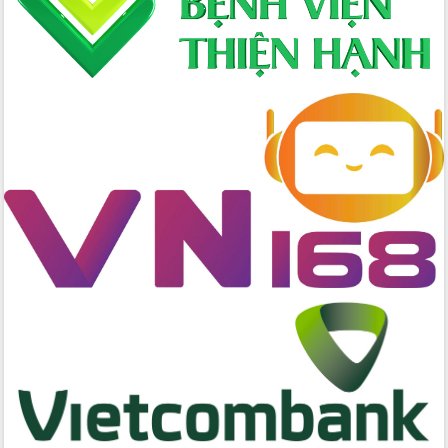
Đẩy mạnh cải cách hành chính, quyết
tâm đạt được mục tiêu tăng trưởng
hai con số trong năm 2026
Tổ chức trang trọng Lễ hội Đền thờ
Lương Văn Chánh năm 2026
Phó Bí thư Tỉnh ủy Đắk Lắk Đỗ Hữu
Huy giữ chức Bí thư Đảng ủy Ủy Ban
Nhân dân tỉnh
Bệnh án điện tử thúc đẩy chuyển đổi
số y tế tại Đắk Lắk
Chuyển đổi số thư viện: Mở rộng
không gian tri thức trong thời đại số
Đánh giá, rút kinh nghiệm công tác tổ
chức diễn tập trước ngày bầu cử
Chương trình “Gặp gỡ hữu nghị –
Friendship Meeting New Year 2026”
Bầu cử Quốc hội và HĐND: Cử tri Đắk
Lắk gửi gắm niềm tin, kỳ vọng vào lá
phiếu
Đắk Lắk sẵn sàng các điều kiện cho