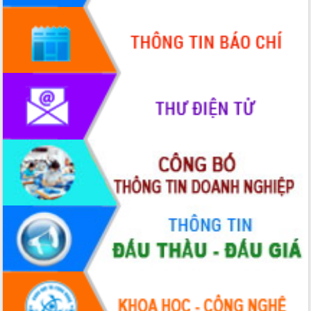
HĐND tỉnh thông qua điều chỉnh Quy
hoạch tỉnh thời kỳ 2021-2030
Hội thảo góp ý hồ sơ điều chỉnh quy
hoạch tỉnh Đắk Lắk thời kỳ 2021-2030,
tầm nhìn đến năm 2050
Nâng cao hiệu quả hoạt động của các
doanh nghiệp nhà nước
Hội nghị triển khai kết nối mạng
truyền số liệu chuyên dùng phục vụ cơ
quan Đảng, Nhà nước
Lễ phát động chuỗi hoạt động chung
tay làm sạch môi trường
Xã Ea Kar bước chuyển mình trong
công tác cải cách hành chính mô hình
mới
UBND tỉnh họp báo định kỳ tháng 4
năm 2026
Hội thảo khoa học “Giải pháp thúc đẩy
phát triển nền kinh tế xanh tại tỉnh
Đắk Lắk”
Tăng cường giám sát, đôn đốc thực