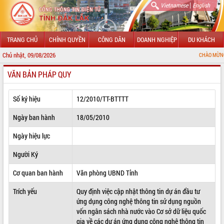
|
Vietnamese
English
TRANG CHỦ
CHÍNH QUYỀN
CÔNG DÂN
DOANH NGHIỆP
DU KHÁCH
Chủ nhật, 09/08/2026
CHÀO MỪNG ĐẾN VỚI CỔN
VĂN BẢN PHÁP QUY
GIỚI THIỆU
LÃNH ĐẠO UBND TỈNH
Số ký hiệu
12/2010/TT-BTTTT
TIN TỨC SỰ KIỆN
Ngày ban hành
18/05/2010
SỞ, BAN, NGÀNH
Ngày hiệu lực
Người Ký
UBND CÁC XÃ, PHƯỜNG
Cơ quan ban hành
Văn phòng UBND Tỉnh
THÔNG TIN CHỈ ĐẠO ĐIỀU HÀNH
Trích yếu
Quy định việc cập nhật thông tin dự án đầu tư
HỆ THỐNG VĂN BẢN
ứng dụng công nghệ thông tin sử dụng nguồn
vốn ngân sách nhà nước vào Cơ sở dữ liệu quốc
VĂN BẢN HĐND TỈNH
gia về các dự án ứng dụng công nghệ thông tin