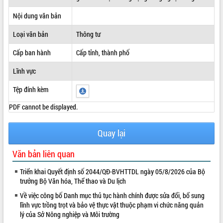
ĐIỂM TIN VĂN BẢN
Nội dung văn bản
Loại văn bản
Thông tư
QUY HOẠCH - KẾ HOẠCH
Cấp ban hành
Cấp tỉnh, thành phố
Lĩnh vực
Tệp đính kèm
PDF cannot be displayed.
Quay lại
Văn bản liên quan
Triển khai Quyết định số 2044/QĐ-BVHTTDL ngày 05/8/2026 của Bộ
trưởng Bộ Văn hóa, Thể thao và Du lịch
Về việc công bố Danh mục thủ tục hành chính được sửa đổi, bổ sung
lĩnh vực trồng trọt và bảo vệ thực vật thuộc phạm vi chức năng quản
lý của Sở Nông nghiệp và Môi trường