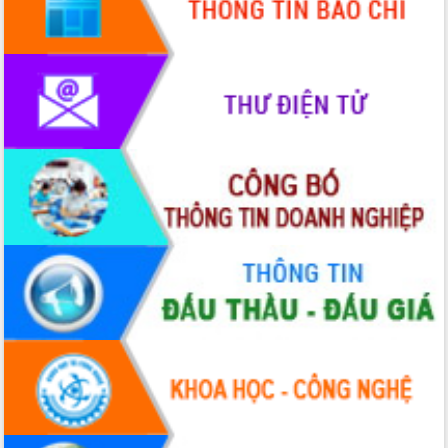
truyền số liệu chuyên dùng phục vụ cơ
quan Đảng, Nhà nước
Lễ phát động chuỗi hoạt động chung
tay làm sạch môi trường
Xã Ea Kar bước chuyển mình trong
công tác cải cách hành chính mô hình
mới
UBND tỉnh họp báo định kỳ tháng 4
năm 2026
Hội thảo khoa học “Giải pháp thúc đẩy
phát triển nền kinh tế xanh tại tỉnh
Đắk Lắk”
Tăng cường giám sát, đôn đốc thực
hiện nhiệm vụ quản lý tài sản công
hàng tuần
Tháo gỡ những vướng mắc, đẩy mạnh
công tác cải cách thủ tục hành chính
tại Trung tâm Phục vụ hành chính
công tỉnh
Đắk Lắk: Tôn vinh 46 giải pháp tại Hội
thi Sáng tạo Kỹ thuật 2024 - 2025