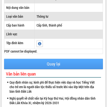
ĐIỂM TIN VĂN BẢN
Nội dung văn bản
Loại văn bản
Thông tư
QUY HOẠCH - KẾ HOẠCH
Cấp ban hành
Cấp tỉnh, thành phố
Lĩnh vực
Tệp đính kèm
PDF cannot be displayed.
Quay lại
Văn bản liên quan
Quy định nhân sự, kinh phí để thực hiện việc dạy và học Tiếng Việt
cho trẻ em là người dân tộc thiểu số trước khi vào lớp Một trên địa
bàn tỉnh Đắk Lắk
Nghị quyết về chất vấn tại Kỳ họp thứ Hai, Hội đồng nhân dân tỉnh
Đắk Lắk Khóa XI, nhiệm kỳ 2026-2031