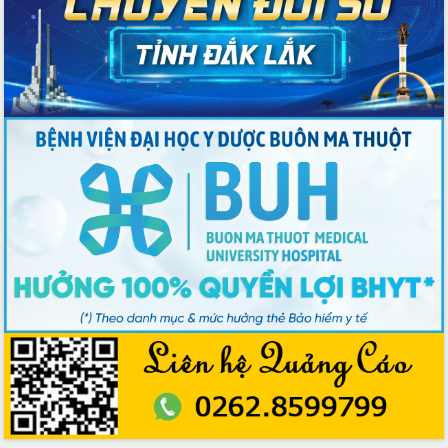
Đắk Lắk
Sôi nổi Hội đua ngựa truyền thống Gò
Thì Thùng mừng Xuân Bính Ngọ 2026
Lãnh đạo tỉnh dâng hương tưởng niệm
tại Đập Đồng Cam đầu Xuân Bính Ngọ
Ngành nông nghiệp phấn đấu tăng
trưởng đạt 5,86% trong năm 2026
UBND tỉnh Đắk Lắk triển khai công tác
quốc phòng, quân sự địa phương năm
2026
Đắk Lắk tập trung toàn lực khắc phục
tồn tại IUU, sẵn sàng làm việc với
Đoàn thanh tra EC
Chủ tịch UBND tỉnh Tạ Anh Tuấn thăm,
chúc mừng các bệnh viện nhân Ngày
Thầy thuốc Việt Nam
Rộn ràng lễ hội truyền thống Sông
nước Đà Nông lần thứ I năm 2026
Kỳ họp Chuyên đề lần thứ Năm, HĐND
tỉnh Đắk Lắk thông qua các nghị quyết