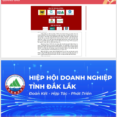
thông nguồn lực phát triển
Nâng cao hiệu lực, hiệu quả HĐND
tỉnh thông qua hiện đại hóa hành chính
Xã Ea Phê gắn cải cách hành chính với
chuyển đổi số
Phó Chủ tịch Thường trực UBND tỉnh
Hồ Thị Nguyên Thảo làm việc tại Trung
tâm Phục vụ hành chính công xã Ea
Phê
Xây dựng nền hành chính số đồng
hành cùng nông dân dân, doanh nghiệp
Giai đoạn 2026-2030, Đắk Lắk phấn
đấu có 77% xã đạt chuẩn nông thôn
mới
Chuyển đổi số 'mở đường' cho nông
nghiệp Đắk Lắk tăng trưởng bứt phá
Triển khai đồng bộ đo đạc, lập hồ sơ
địa chính, hoàn thiện cơ sở dữ liệu đất
đai
Ứng dụng sinh trắc học - Bước tiến
trong hành trình chuyển đổi số tại Đắk