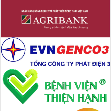
Lắk
Đắk Lắk nâng cao hiệu quả công tác
Đảng từ Sổ tay đảng viên điện tử
Đắk Lắk đẩy mạnh nuôi biển công
nghệ, hướng tới phát triển thủy sản
bền vững
Tập huấn nâng cao năng lực triển khai
chuyển đổi số cho cán bộ, công chức
cấp xã
Đắk Lắk phát động hưởng ứng Ngày
Quyền của người tiêu dùng Việt Nam
2026
Đẩy mạnh cải cách hành chính, quyết
tâm đạt được mục tiêu tăng trưởng
hai con số trong năm 2026
Tổ chức trang trọng Lễ hội Đền thờ
Lương Văn Chánh năm 2026
Phó Bí thư Tỉnh ủy Đắk Lắk Đỗ Hữu
Huy giữ chức Bí thư Đảng ủy Ủy Ban
Nhân dân tỉnh