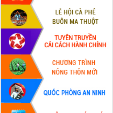
tầng kỹ thuật Cụm công nghiệp Tân
Tiến
Gặp mặt các cơ quan báo chí nhân Kỷ
niệm 101 năm Ngày Báo chí Cách
mạng Việt Nam
Đắk Lắk sơ kết 4 năm triển khai thực
hiện Đề án 06 của Chính phủ
Họp báo thông tin về Hội nghị Công bố
Quy hoạch và Xúc tiến đầu tư tỉnh Đắk
Lắk
Khơi thông điểm nghẽn, đẩy nhanh
giải ngân vốn khắc phục thiên tai
HĐND tỉnh thông qua điều chỉnh Quy
hoạch tỉnh thời kỳ 2021-2030
Hội thảo góp ý hồ sơ điều chỉnh quy
hoạch tỉnh Đắk Lắk thời kỳ 2021-2030,
tầm nhìn đến năm 2050
Nâng cao hiệu quả hoạt động của các
doanh nghiệp nhà nước
Hội nghị triển khai kết nối mạng