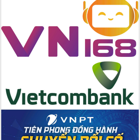
Bệnh án điện tử thúc đẩy chuyển đổi
số y tế tại Đắk Lắk
Chuyển đổi số thư viện: Mở rộng
không gian tri thức trong thời đại số
Đánh giá, rút kinh nghiệm công tác tổ
chức diễn tập trước ngày bầu cử
Chương trình “Gặp gỡ hữu nghị –
Friendship Meeting New Year 2026”
Bầu cử Quốc hội và HĐND: Cử tri Đắk
Lắk gửi gắm niềm tin, kỳ vọng vào lá
phiếu
Đắk Lắk sẵn sàng các điều kiện cho
Ngày hội bầu cử đại biểu Quốc hội
khóa XVI và HĐND các cấp nhiệm kỳ
2026-2031
Đảm bảo cuộc bầu cử đại biểu Quốc
hội và đại biểu HĐND các cấp diễn ra
an toàn, hiệu quả, đúng quy định
Thủ tướng Chính phủ Phạm Minh Chính
kiểm tra, chỉ đạo hoàn thành các dự
án cao tốc và thăm khu tái định cư tại