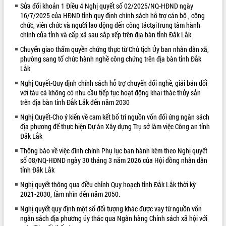
Sửa đổi khoản 1 Điều 4 Nghị quyết số 02/2025/NQ-HĐND ngày
VIDEO
16/7/2025 của HĐND tỉnh quy định chính sách hỗ trợ cán bộ , công
chức, viên chức và người lao động đến công táctạiTrung tâm hành
chính của tỉnh và cấp xã sau sắp xếp trên địa bàn tỉnh Đắk Lắk
Chuyển giao thẩm quyền chứng thực từ Chủ tịch Ủy ban nhân dân xã,
phường sang tổ chức hành nghề công chứng trên địa bàn tỉnh Đắk
Lắk
Nghị Quyết-Quy định chính sách hỗ trợ chuyển đổi nghề, giải bản đối
với tàu cá không có nhu cầu tiếp tục hoạt động khai thác thủy sản
trên địa bàn tỉnh Đắk Lắk đến năm 2030
Bí thư Tỉnh ủy Lương Nguyễn Minh
Nghị Quyết-Cho ý kiến về cam kết bố trí nguồn vốn đối ứng ngân sách
Triết thăm, tặng quà người có công với
địa phương để thực hiện Dự án Xây dựng Trụ sở làm việc Công an tỉnh
cách mạng
Đắk Lắk
Rà soát, hoàn thiện hệ thống thiết chế
Thông báo về việc đính chính Phụ lục ban hành kèm theo Nghị quyết
văn hóa, thể thao đáp ứng yêu cầu
số 08/NQ-HĐND ngày 30 tháng 3 năm 2026 của Hội đồng nhân dân
phát triển mới
tỉnh Đắk Lắk
Thường trực HĐND tỉnh Đắk Lắk gặp
Nghị quyết thông qua điều chỉnh Quy hoạch tỉnh Đắk Lắk thời kỳ
mặt Đoàn chuyên gia y tế TP. Hồ Chí
ALBUM ẢNH
2021-2030, tầm nhìn đến năm 2050.
Minh
Nghị quyết quy định một số đối tượng khác được vay từ nguồn vốn
Lễ truy điệu và an táng hài cốt liệt sĩ
ngân sách địa phương ủy thác qua Ngân hàng Chính sách xã hội với
tại Nghĩa trang Liệt sĩ xã Sơn Hòa