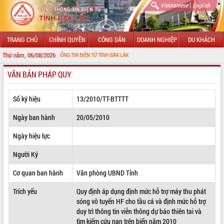
|
Vietnamese
English
TRANG CHỦ
CHÍNH QUYỀN
CÔNG DÂN
DOANH NGHIỆP
DU KHÁCH
Thứ năm, 06/08/2026
VỚI CỔNG THÔNG TIN ĐIỆN TỬ TỈNH ĐẮK LẮK
VĂN BẢN PHÁP QUY
GIỚI THIỆU
LÃNH ĐẠO UBND TỈNH
Số ký hiệu
13/2010/TT-BTTTT
TIN TỨC SỰ KIỆN
Ngày ban hành
20/05/2010
SỞ, BAN, NGÀNH
Ngày hiệu lực
Người Ký
UBND CÁC XÃ, PHƯỜNG
Cơ quan ban hành
Văn phòng UBND Tỉnh
THÔNG TIN CHỈ ĐẠO ĐIỀU HÀNH
Trích yếu
Quy định áp dụng định mức hỗ trợ máy thu phát
HỆ THỐNG VĂN BẢN
sóng vô tuyến HF cho tầu cá và định mức hỗ trợ
duy trì thông tin viễn thông dự báo thiên tai và
VĂN BẢN HĐND TỈNH
tìm kiếm cứu nạn trên biển năm 2010