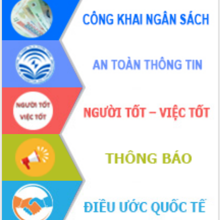
Đắk Lắk rà soát, điều chỉnh Đề án 190
về phát triển nuôi trồng thủy sản
Phó Chủ tịch UBND tỉnh Đắk Lắk
Trương Công Thái kiểm tra thực địa
Dự án cao tốc Khánh Hòa - Buôn Ma
Thuột
Định vị cà phê Việt Nam như một “di
sản sống” trong dòng chảy toàn cầu
Xây dựng nông thôn mới: Nâng cao đời
sống người dân từ những mô hình thiết
thực
Quyết liệt tháo gỡ vướng mắc, đẩy
nhanh tiến độ các dự án trọng điểm
trong Khu kinh tế Nam Phú Yên
Hòn Yến phát triển du lịch gắn với bảo
tồn biển
Lấy ý kiến điều chỉnh Quy hoạch tỉnh
Đắk Lắk thời kỳ 2021-2030, tầm nhìn
đến năm 2050
Phát động chiến dịch 30 ngày đêm