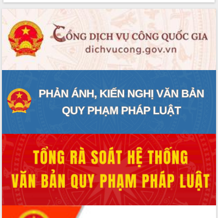
VIDEO
Không có file video nào để phát.
ALBUM ẢNH
LIÊN KẾT WEB