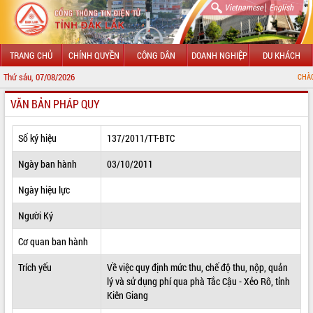
|
Vietnamese
English
TRANG CHỦ
CHÍNH QUYỀN
CÔNG DÂN
DOANH NGHIỆP
DU KHÁCH
Thứ sáu, 07/08/2026
CHÀO MỪNG ĐẾN VỚ
VĂN BẢN PHÁP QUY
GIỚI THIỆU
LÃNH ĐẠO UBND TỈNH
Số ký hiệu
137/2011/TT-BTC
TIN TỨC SỰ KIỆN
Ngày ban hành
03/10/2011
SỞ, BAN, NGÀNH
Ngày hiệu lực
Người Ký
UBND CÁC XÃ, PHƯỜNG
Cơ quan ban hành
THÔNG TIN CHỈ ĐẠO ĐIỀU HÀNH
Trích yếu
Về việc quy định mức thu, chế độ thu, nộp, quản
HỆ THỐNG VĂN BẢN
lý và sử dụng phí qua phà Tắc Cậu - Xẻo Rô, tỉnh
Kiên Giang
VĂN BẢN HĐND TỈNH