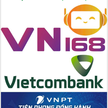
cấp xã
Đắk Lắk phát động hưởng ứng Ngày
Quyền của người tiêu dùng Việt Nam
2026
Đẩy mạnh cải cách hành chính, quyết
tâm đạt được mục tiêu tăng trưởng
hai con số trong năm 2026
Tổ chức trang trọng Lễ hội Đền thờ
Lương Văn Chánh năm 2026
Phó Bí thư Tỉnh ủy Đắk Lắk Đỗ Hữu
Huy giữ chức Bí thư Đảng ủy Ủy Ban
Nhân dân tỉnh
Bệnh án điện tử thúc đẩy chuyển đổi
số y tế tại Đắk Lắk
Chuyển đổi số thư viện: Mở rộng
không gian tri thức trong thời đại số
Đánh giá, rút kinh nghiệm công tác tổ
chức diễn tập trước ngày bầu cử
Chương trình “Gặp gỡ hữu nghị –
Friendship Meeting New Year 2026”