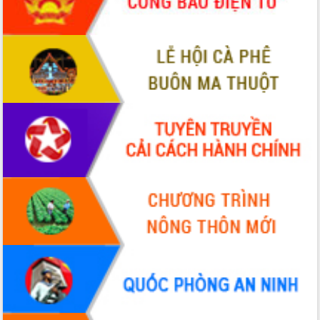
món ăn từ sầu riêng
Đắk Lắk công bố Quy hoạch và xúc
tiến đầu tư tỉnh
Ngành cá ngừ Đắk Lắk chủ động thích
ứng để giữ vững thị trường xuất khẩu
Diễn đàn Kinh tế tư nhân Việt Nam đột
phá cơ chế - Hợp tác công tư
Đề án 06 tạo bước ngoặt đột phá trong
cải cách hành chính tỉnh Đắk Lắk
Kết nối tour, đẩy mạnh chuyển đổi số
để phát triển du lịch Đắk Lắk
Khởi động Dự án Đầu tư xây dựng hạ
tầng kỹ thuật Cụm công nghiệp Tân
Tiến
Gặp mặt các cơ quan báo chí nhân Kỷ
niệm 101 năm Ngày Báo chí Cách
mạng Việt Nam
Đắk Lắk sơ kết 4 năm triển khai thực
hiện Đề án 06 của Chính phủ
Họp báo thông tin về Hội nghị Công bố