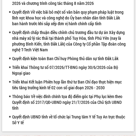
2026 và chương trình công tác tháng 8 năm 2026
VIDEO
Quyết định Về việc bãi bỏ một số văn bản quy phạm pháp luật trong
lĩnh vực khoa học và công nghệ do Ủy ban nhân dân tỉnh Đắk Lắk
ban hành trước khi sắp xếp đơn vị hành chính cấp tỉnh
Quyết định chấp thuận điều chỉnh chủ trương đầu tư dự án Xây dựng
nhà máy xử lý rác thải tại thành phố Tuy Hòa, tỉnh Phú Yên (nay là
phường Bình Kiến, tỉnh Đắk Lắk) của Công ty Cổ phần Tập đoàn công
nghệ T-Tech Việt Nam
Quyết định kiện toàn Ban Chỉ huy Phòng thủ dân sự tỉnh Đắk Lắk
Triển khai Thông tư số 07/2026/TT-BNG ngày 30/6/2026 của Bộ
Khám bệnh, cấp phát thuốc miễn phí
Ngoại giao
và tặng quà người dân xã Cư Pui
Triển khai Kết luận Phiên họp lần thứ tư Ban Chỉ đạo thực hiện mục
Hội nghị UBND tỉnh Đắk Lắk thường kỳ
tiêu tăng trưởng kinh tế 02 con số giai đoạn 2026 - 2030
tháng 7/2026
Lễ truy tặng danh hiệu “Bà Mẹ Việt
Thông báo Về việc đính chính tọa độ điểm góc tại Phụ lục kèm theo
Nam Anh hùng” và trao Huân chương
Quyết định số 2317/QĐ-UBND ngày 21/7/2026 của Chủ tịch UBND
tỉnh
Lao động
ALBUM ẢNH
UBND tỉnh Đắk Lắk triển khai nhiệm
Quyết định UBND tỉnh về tổ chức lại Trung tâm Y tế Tuy An trực thuộc
vụ 6 tháng cuối năm 2026
Sở Y tế
Kỳ họp thứ Hai, Hội đồng nhân dân
tỉnh khóa XI quyết nghị nhiều nội dung