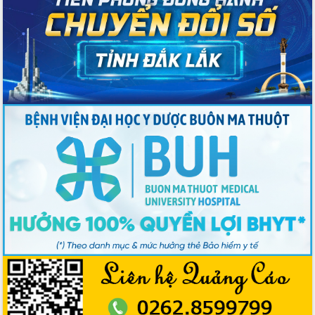
Bầu cử Quốc hội và HĐND: Cử tri Đắk
Lắk gửi gắm niềm tin, kỳ vọng vào lá
phiếu
Đắk Lắk sẵn sàng các điều kiện cho
Ngày hội bầu cử đại biểu Quốc hội
khóa XVI và HĐND các cấp nhiệm kỳ
2026-2031
Đảm bảo cuộc bầu cử đại biểu Quốc
hội và đại biểu HĐND các cấp diễn ra
an toàn, hiệu quả, đúng quy định
Thủ tướng Chính phủ Phạm Minh Chính
kiểm tra, chỉ đạo hoàn thành các dự
án cao tốc và thăm khu tái định cư tại
Đắk Lắk
Sôi nổi Hội đua ngựa truyền thống Gò
Thì Thùng mừng Xuân Bính Ngọ 2026
Lãnh đạo tỉnh dâng hương tưởng niệm
tại Đập Đồng Cam đầu Xuân Bính Ngọ
Ngành nông nghiệp phấn đấu tăng
trưởng đạt 5,86% trong năm 2026
UBND tỉnh Đắk Lắk triển khai công tác