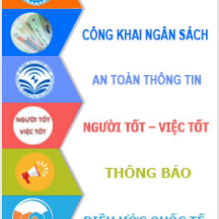
Hội thảo khoa học “Giải pháp thúc đẩy
phát triển nền kinh tế xanh tại tỉnh
Đắk Lắk”
Tăng cường giám sát, đôn đốc thực
hiện nhiệm vụ quản lý tài sản công
hàng tuần
Tháo gỡ những vướng mắc, đẩy mạnh
công tác cải cách thủ tục hành chính
tại Trung tâm Phục vụ hành chính
công tỉnh
Đắk Lắk: Tôn vinh 46 giải pháp tại Hội
thi Sáng tạo Kỹ thuật 2024 - 2025
Đắk Lắk rà soát, điều chỉnh Đề án 190
về phát triển nuôi trồng thủy sản
Phó Chủ tịch UBND tỉnh Đắk Lắk
Trương Công Thái kiểm tra thực địa
Dự án cao tốc Khánh Hòa - Buôn Ma
Thuột
Định vị cà phê Việt Nam như một “di
sản sống” trong dòng chảy toàn cầu