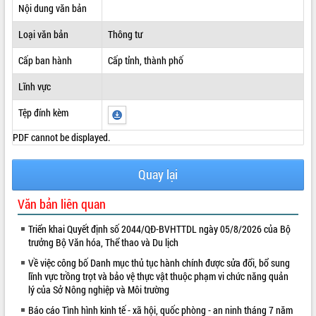
Nội dung văn bản
ĐIỂM TIN VĂN BẢN
Loại văn bản
Thông tư
QUY HOẠCH - KẾ HOẠCH
Cấp ban hành
Cấp tỉnh, thành phố
Lĩnh vực
Tệp đính kèm
PDF cannot be displayed.
Quay lại
Văn bản liên quan
Triển khai Quyết định số 2044/QĐ-BVHTTDL ngày 05/8/2026 của Bộ
trưởng Bộ Văn hóa, Thể thao và Du lịch
Về việc công bố Danh mục thủ tục hành chính được sửa đổi, bổ sung
lĩnh vực trồng trọt và bảo vệ thực vật thuộc phạm vi chức năng quản
lý của Sở Nông nghiệp và Môi trường
Báo cáo Tình hình kinh tế - xã hội, quốc phòng - an ninh tháng 7 năm