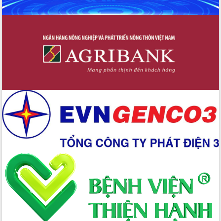
Xây dựng nền hành chính số đồng
hành cùng nông dân dân, doanh nghiệp
Giai đoạn 2026-2030, Đắk Lắk phấn
đấu có 77% xã đạt chuẩn nông thôn
mới
Chuyển đổi số 'mở đường' cho nông
nghiệp Đắk Lắk tăng trưởng bứt phá
Triển khai đồng bộ đo đạc, lập hồ sơ
địa chính, hoàn thiện cơ sở dữ liệu đất
đai
Ứng dụng sinh trắc học - Bước tiến
trong hành trình chuyển đổi số tại Đắk
Lắk
Đắk Lắk nâng cao hiệu quả công tác
Đảng từ Sổ tay đảng viên điện tử
Đắk Lắk đẩy mạnh nuôi biển công
nghệ, hướng tới phát triển thủy sản
bền vững
Tập huấn nâng cao năng lực triển khai
chuyển đổi số cho cán bộ, công chức