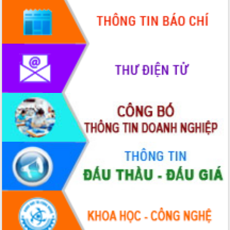
Quy hoạch và Xúc tiến đầu tư tỉnh Đắk
Lắk
Khơi thông điểm nghẽn, đẩy nhanh
giải ngân vốn khắc phục thiên tai
HĐND tỉnh thông qua điều chỉnh Quy
hoạch tỉnh thời kỳ 2021-2030
Hội thảo góp ý hồ sơ điều chỉnh quy
hoạch tỉnh Đắk Lắk thời kỳ 2021-2030,
tầm nhìn đến năm 2050
Nâng cao hiệu quả hoạt động của các
doanh nghiệp nhà nước
Hội nghị triển khai kết nối mạng
truyền số liệu chuyên dùng phục vụ cơ
quan Đảng, Nhà nước
Lễ phát động chuỗi hoạt động chung
tay làm sạch môi trường
Xã Ea Kar bước chuyển mình trong
công tác cải cách hành chính mô hình
mới
UBND tỉnh họp báo định kỳ tháng 4
năm 2026