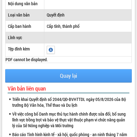
Nội dung văn bản
ĐIỂM TIN VĂN BẢN
Loại văn bản
Quyết định
QUY HOẠCH - KẾ HOẠCH
Cấp ban hành
Cấp tỉnh, thành phố
Lĩnh vực
Tệp đính kèm
PDF cannot be displayed.
Quay lại
Văn bản liên quan
Triển khai Quyết định số 2044/QĐ-BVHTTDL ngày 05/8/2026 của Bộ
trưởng Bộ Văn hóa, Thể thao và Du lịch
Về việc công bố Danh mục thủ tục hành chính được sửa đổi, bổ sung
lĩnh vực trồng trọt và bảo vệ thực vật thuộc phạm vi chức năng quản
lý của Sở Nông nghiệp và Môi trường
Báo cáo Tình hình kinh tế - xã hội, quốc phòng - an ninh tháng 7 năm