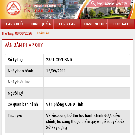
|
Vietnamese
English
TRANG CHỦ
CHÍNH QUYỀN
CÔNG DÂN
DOANH NGHIỆP
DU KHÁCH
Thứ bảy, 08/08/2026
CHÀO
VĂN BẢN PHÁP QUY
GIỚI THIỆU
LÃNH ĐẠO UBND TỈNH
Số ký hiệu
2351-QĐ/UBND
TIN TỨC SỰ KIỆN
Ngày ban hành
12/09/2011
SỞ, BAN, NGÀNH
Ngày hiệu lực
Người Ký
UBND CÁC XÃ, PHƯỜNG
Cơ quan ban hành
Văn phòng UBND Tỉnh
THÔNG TIN CHỈ ĐẠO ĐIỀU HÀNH
Trích yếu
Về việc công bố thủ tục hành chính được điều
HỆ THỐNG VĂN BẢN
chỉnh, bổ sung thuộc thẩm quyền giải quyết của
Sở Xây dựng
VĂN BẢN HĐND TỈNH