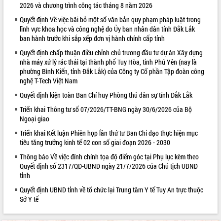
2026 và chương trình công tác tháng 8 năm 2026
VIDEO
Quyết định Về việc bãi bỏ một số văn bản quy phạm pháp luật trong
lĩnh vực khoa học và công nghệ do Ủy ban nhân dân tỉnh Đắk Lắk
Không có file video nào để phát.
ban hành trước khi sắp xếp đơn vị hành chính cấp tỉnh
Quyết định chấp thuận điều chỉnh chủ trương đầu tư dự án Xây dựng
ALBUM ẢNH
nhà máy xử lý rác thải tại thành phố Tuy Hòa, tỉnh Phú Yên (nay là
phường Bình Kiến, tỉnh Đắk Lắk) của Công ty Cổ phần Tập đoàn công
nghệ T-Tech Việt Nam
Quyết định kiện toàn Ban Chỉ huy Phòng thủ dân sự tỉnh Đắk Lắk
Triển khai Thông tư số 07/2026/TT-BNG ngày 30/6/2026 của Bộ
Ngoại giao
Triển khai Kết luận Phiên họp lần thứ tư Ban Chỉ đạo thực hiện mục
tiêu tăng trưởng kinh tế 02 con số giai đoạn 2026 - 2030
LIÊN KẾT WEB
Thông báo Về việc đính chính tọa độ điểm góc tại Phụ lục kèm theo
Quyết định số 2317/QĐ-UBND ngày 21/7/2026 của Chủ tịch UBND
tỉnh
Quyết định UBND tỉnh về tổ chức lại Trung tâm Y tế Tuy An trực thuộc
Sở Y tế