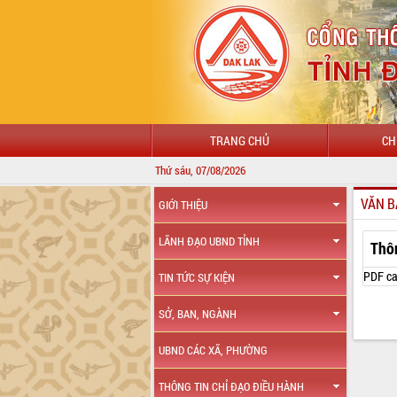
TRANG CHỦ
CH
Thứ sáu, 07/08/2026
VĂN B
GIỚI THIỆU
LÃNH ĐẠO UBND TỈNH
Thô
PDF ca
TIN TỨC SỰ KIỆN
SỞ, BAN, NGÀNH
UBND CÁC XÃ, PHƯỜNG
THÔNG TIN CHỈ ĐẠO ĐIỀU HÀNH