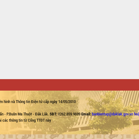
n hình và Thông tin Điện tử cấp ngày 14/05/2010
ẩn - P.Buôn Ma Thuột - Đắk Lắk.
SĐT:
0262.859.9699
Email:
banbientap@daklak.gov.vn ho
lại các thông tin từ Cổng TTĐT này