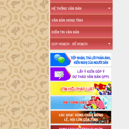
HỆ THỐNG VĂN BẢN
VĂN BẢN HĐND TỈNH
ĐIỂM TIN VĂN BẢN
QUY HOẠCH - KẾ HOẠCH