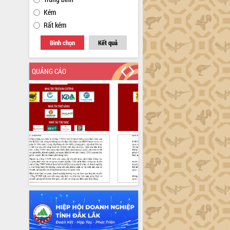
Kém
Rất kém
Bình chọn
Kết quả
QUẢNG CÁO