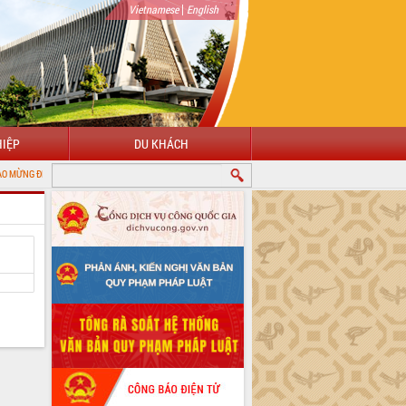
|
Vietnamese
English
IỆP
DU KHÁCH
I CỔNG THÔNG TIN ĐIỆN TỬ TỈNH ĐẮK LẮK