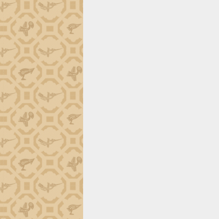
trường Nguyễn Hoàng Hiệp khảo sát
vùng trồng và doanh nghiệp đóng gói
sầu riêng tại Đắk Lắk
Trình diễn nghệ thuật chế biến các
món ăn từ sầu riêng
Đắk Lắk công bố Quy hoạch và xúc
tiến đầu tư tỉnh
Ngành cá ngừ Đắk Lắk chủ động thích
ứng để giữ vững thị trường xuất khẩu
Diễn đàn Kinh tế tư nhân Việt Nam đột
phá cơ chế - Hợp tác công tư
Đề án 06 tạo bước ngoặt đột phá trong
cải cách hành chính tỉnh Đắk Lắk
Kết nối tour, đẩy mạnh chuyển đổi số
để phát triển du lịch Đắk Lắk
Khởi động Dự án Đầu tư xây dựng hạ
tầng kỹ thuật Cụm công nghiệp Tân
Tiến
Gặp mặt các cơ quan báo chí nhân Kỷ
niệm 101 năm Ngày Báo chí Cách
mạng Việt Nam