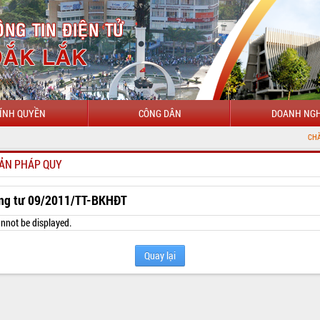
ÍNH QUYỀN
CÔNG DÂN
DOANH NGH
CHÀO MỪNG ĐẾN VỚ
ẢN PHÁP QUY
ng tư 09/2011/TT-BKHĐT
nnot be displayed.
Quay lại