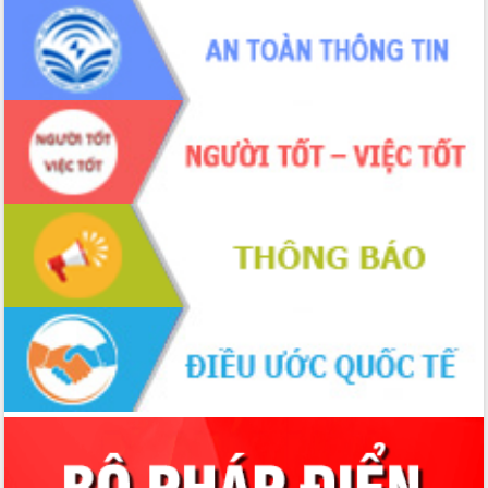
món ăn từ sầu riêng
Đắk Lắk công bố Quy hoạch và xúc
tiến đầu tư tỉnh
Ngành cá ngừ Đắk Lắk chủ động thích
ứng để giữ vững thị trường xuất khẩu
Diễn đàn Kinh tế tư nhân Việt Nam đột
phá cơ chế - Hợp tác công tư
Đề án 06 tạo bước ngoặt đột phá trong
cải cách hành chính tỉnh Đắk Lắk
Kết nối tour, đẩy mạnh chuyển đổi số
để phát triển du lịch Đắk Lắk
Khởi động Dự án Đầu tư xây dựng hạ
tầng kỹ thuật Cụm công nghiệp Tân
Tiến
Gặp mặt các cơ quan báo chí nhân Kỷ
niệm 101 năm Ngày Báo chí Cách
mạng Việt Nam
Đắk Lắk sơ kết 4 năm triển khai thực
hiện Đề án 06 của Chính phủ
Họp báo thông tin về Hội nghị Công bố