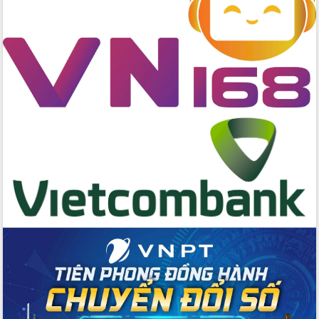
Thứ trưởng Bộ Y tế làm việc với tỉnh
Đắk Lắk về phát triển nhân lực y tế
cho trạm y tế cấp xã
Du lịch Đắk Lắk nâng tầm trải nghiệm
du khách thông qua Hệ thống cơ sở dữ
liệu và Bản đồ số
Tập huấn ứng dụng trí tuệ nhân tạo (AI)
trong thương mại điện tử năm 2026
Đoàn đại biểu Quốc hội tỉnh Đắk Lắk
trao đổi thông tin trước Kỳ họp thứ
nhất, Quốc hội khóa XVI
Quyết liệt cải cách hành chính, khơi
thông nguồn lực phát triển
Nâng cao hiệu lực, hiệu quả HĐND
tỉnh thông qua hiện đại hóa hành chính
Xã Ea Phê gắn cải cách hành chính với
chuyển đổi số
Phó Chủ tịch Thường trực UBND tỉnh
Hồ Thị Nguyên Thảo làm việc tại Trung
tâm Phục vụ hành chính công xã Ea
Phê