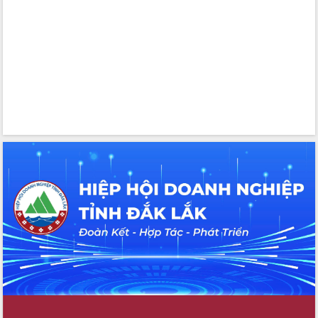
Hội thảo khoa học “Giải pháp thúc đẩy
phát triển nền kinh tế xanh tại tỉnh
Đắk Lắk”
Tăng cường giám sát, đôn đốc thực
hiện nhiệm vụ quản lý tài sản công
hàng tuần
Tháo gỡ những vướng mắc, đẩy mạnh
công tác cải cách thủ tục hành chính
tại Trung tâm Phục vụ hành chính
công tỉnh
Đắk Lắk: Tôn vinh 46 giải pháp tại Hội
thi Sáng tạo Kỹ thuật 2024 - 2025
Đắk Lắk rà soát, điều chỉnh Đề án 190
về phát triển nuôi trồng thủy sản
Phó Chủ tịch UBND tỉnh Đắk Lắk
Trương Công Thái kiểm tra thực địa
Dự án cao tốc Khánh Hòa - Buôn Ma
Thuột
Định vị cà phê Việt Nam như một “di
sản sống” trong dòng chảy toàn cầu