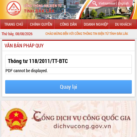
|
Vietnamese
English
TRANG CHỦ
CHÍNH QUYỀN
CÔNG DÂN
DOANH NGHIỆP
DU KHÁCH
Thứ bảy, 08/08/2026
CHÀO MỪNG ĐẾN VỚI CỔNG THÔNG TIN ĐIỆN TỬ TỈNH ĐẮK LẮK
VĂN BẢN PHÁP QUY
GIỚI THIỆU
LÃNH ĐẠO UBND TỈNH
Thông tư 118/2011/TT-BTC
TIN TỨC SỰ KIỆN
PDF cannot be displayed.
SỞ, BAN, NGÀNH
Quay lại
UBND CÁC XÃ, PHƯỜNG
THÔNG TIN CHỈ ĐẠO ĐIỀU HÀNH
HỆ THỐNG VĂN BẢN
VĂN BẢN HĐND TỈNH