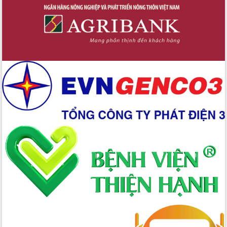
Xây dựng nông thôn mới: Nâng cao đời
sống người dân từ những mô hình thiết
thực
Quyết liệt tháo gỡ vướng mắc, đẩy
nhanh tiến độ các dự án trọng điểm
trong Khu kinh tế Nam Phú Yên
Hòn Yến phát triển du lịch gắn với bảo
tồn biển
Lấy ý kiến điều chỉnh Quy hoạch tỉnh
Đắk Lắk thời kỳ 2021-2030, tầm nhìn
đến năm 2050
Phát động chiến dịch 30 ngày đêm
giải phóng mặt bằng Tuyến đường bộ
ven biển
Đắk Lắk nỗ lực thúc đẩy tăng trưởng
kinh tế từ 10% trở lên trong Quý
II/2026
Đắk Lắk ký kết thỏa thuận hợp tác về
chuyển đổi số giai đoạn 2026 – 2030
với Tập đoàn Bưu chính Viễn thông
Việt Nam