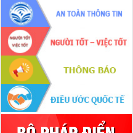
món ăn từ sầu riêng
Đắk Lắk công bố Quy hoạch và xúc
tiến đầu tư tỉnh
Ngành cá ngừ Đắk Lắk chủ động thích
ứng để giữ vững thị trường xuất khẩu
Diễn đàn Kinh tế tư nhân Việt Nam đột
phá cơ chế - Hợp tác công tư
Đề án 06 tạo bước ngoặt đột phá trong
cải cách hành chính tỉnh Đắk Lắk
Kết nối tour, đẩy mạnh chuyển đổi số
để phát triển du lịch Đắk Lắk
Khởi động Dự án Đầu tư xây dựng hạ
tầng kỹ thuật Cụm công nghiệp Tân
Tiến
Gặp mặt các cơ quan báo chí nhân Kỷ
niệm 101 năm Ngày Báo chí Cách
mạng Việt Nam
Đắk Lắk sơ kết 4 năm triển khai thực
hiện Đề án 06 của Chính phủ
Họp báo thông tin về Hội nghị Công bố