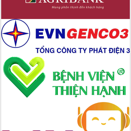
Xây dựng nông thôn mới: Nâng cao đời
sống người dân từ những mô hình thiết
thực
Quyết liệt tháo gỡ vướng mắc, đẩy
nhanh tiến độ các dự án trọng điểm
trong Khu kinh tế Nam Phú Yên
Hòn Yến phát triển du lịch gắn với bảo
tồn biển
Lấy ý kiến điều chỉnh Quy hoạch tỉnh
Đắk Lắk thời kỳ 2021-2030, tầm nhìn
đến năm 2050
Phát động chiến dịch 30 ngày đêm
giải phóng mặt bằng Tuyến đường bộ
ven biển
Đắk Lắk nỗ lực thúc đẩy tăng trưởng
kinh tế từ 10% trở lên trong Quý
II/2026
Đắk Lắk ký kết thỏa thuận hợp tác về
chuyển đổi số giai đoạn 2026 – 2030
với Tập đoàn Bưu chính Viễn thông
Việt Nam