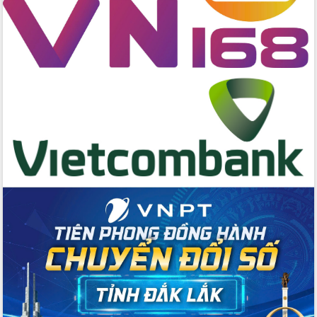
Thứ trưởng Bộ Y tế làm việc với tỉnh
Đắk Lắk về phát triển nhân lực y tế
cho trạm y tế cấp xã
Du lịch Đắk Lắk nâng tầm trải nghiệm
du khách thông qua Hệ thống cơ sở dữ
liệu và Bản đồ số
Tập huấn ứng dụng trí tuệ nhân tạo (AI)
trong thương mại điện tử năm 2026
Đoàn đại biểu Quốc hội tỉnh Đắk Lắk
trao đổi thông tin trước Kỳ họp thứ
nhất, Quốc hội khóa XVI
Quyết liệt cải cách hành chính, khơi
thông nguồn lực phát triển
Nâng cao hiệu lực, hiệu quả HĐND
tỉnh thông qua hiện đại hóa hành chính
Xã Ea Phê gắn cải cách hành chính với
chuyển đổi số
Phó Chủ tịch Thường trực UBND tỉnh
Hồ Thị Nguyên Thảo làm việc tại Trung
tâm Phục vụ hành chính công xã Ea
Phê