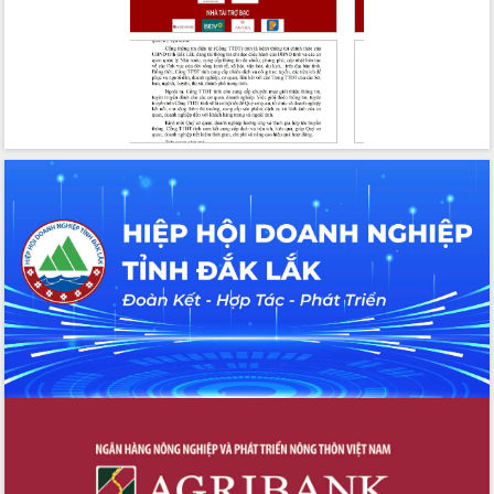
Hội thảo khoa học “Giải pháp thúc đẩy
phát triển nền kinh tế xanh tại tỉnh
Đắk Lắk”
Tăng cường giám sát, đôn đốc thực
hiện nhiệm vụ quản lý tài sản công
hàng tuần
Tháo gỡ những vướng mắc, đẩy mạnh
công tác cải cách thủ tục hành chính
tại Trung tâm Phục vụ hành chính
công tỉnh
Đắk Lắk: Tôn vinh 46 giải pháp tại Hội
thi Sáng tạo Kỹ thuật 2024 - 2025
Đắk Lắk rà soát, điều chỉnh Đề án 190
về phát triển nuôi trồng thủy sản
Phó Chủ tịch UBND tỉnh Đắk Lắk
Trương Công Thái kiểm tra thực địa
Dự án cao tốc Khánh Hòa - Buôn Ma
Thuột
Định vị cà phê Việt Nam như một “di
sản sống” trong dòng chảy toàn cầu