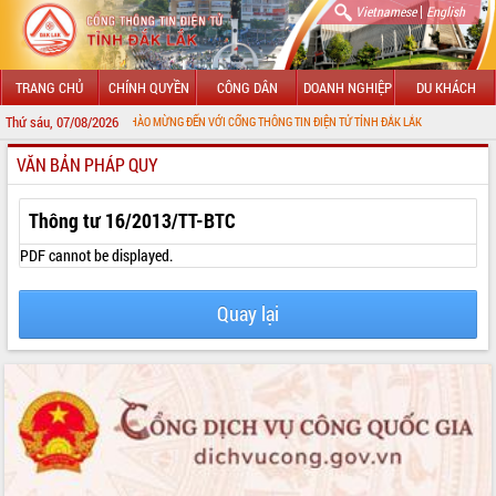
|
Vietnamese
English
TRANG CHỦ
CHÍNH QUYỀN
CÔNG DÂN
DOANH NGHIỆP
DU KHÁCH
Thứ sáu, 07/08/2026
CHÀO MỪNG ĐẾN VỚI CỔNG THÔNG TIN ĐIỆN TỬ TỈNH ĐẮK LẮK
VĂN BẢN PHÁP QUY
GIỚI THIỆU
LÃNH ĐẠO UBND TỈNH
Thông tư 16/2013/TT-BTC
TIN TỨC SỰ KIỆN
PDF cannot be displayed.
SỞ, BAN, NGÀNH
Quay lại
UBND CÁC XÃ, PHƯỜNG
THÔNG TIN CHỈ ĐẠO ĐIỀU HÀNH
HỆ THỐNG VĂN BẢN
VĂN BẢN HĐND TỈNH