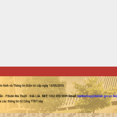
n hình và Thông tin Điện tử cấp ngày 14/05/2010
ẩn - P.Buôn Ma Thuột - Đắk Lắk.
SĐT:
0262.859.9699
Email:
banbientap@daklak.gov.vn ho
lại các thông tin từ Cổng TTĐT này