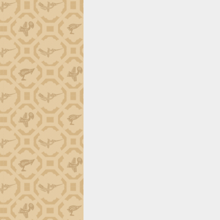
Đắk Lắk công bố Quy hoạch và xúc
tiến đầu tư tỉnh
Ngành cá ngừ Đắk Lắk chủ động thích
ứng để giữ vững thị trường xuất khẩu
Diễn đàn Kinh tế tư nhân Việt Nam đột
phá cơ chế - Hợp tác công tư
Đề án 06 tạo bước ngoặt đột phá trong
cải cách hành chính tỉnh Đắk Lắk
Kết nối tour, đẩy mạnh chuyển đổi số
để phát triển du lịch Đắk Lắk
Khởi động Dự án Đầu tư xây dựng hạ
tầng kỹ thuật Cụm công nghiệp Tân
Tiến
Gặp mặt các cơ quan báo chí nhân Kỷ
niệm 101 năm Ngày Báo chí Cách
mạng Việt Nam
Đắk Lắk sơ kết 4 năm triển khai thực
hiện Đề án 06 của Chính phủ
Họp báo thông tin về Hội nghị Công bố
Quy hoạch và Xúc tiến đầu tư tỉnh Đắk