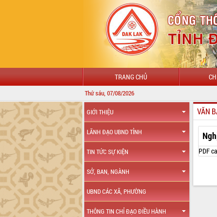
TRANG CHỦ
CH
Thứ sáu, 07/08/2026
VĂN B
GIỚI THIỆU
LÃNH ĐẠO UBND TỈNH
Ngh
PDF ca
TIN TỨC SỰ KIỆN
SỞ, BAN, NGÀNH
UBND CÁC XÃ, PHƯỜNG
THÔNG TIN CHỈ ĐẠO ĐIỀU HÀNH