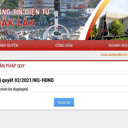
ÍNH QUYỀN
CÔNG DÂN
DOANH NGH
CHÀO MỪNG ĐẾN VỚI CỔNG THÔNG TI
ẢN PHÁP QUY
ị quyết 02/2021/NQ-HĐND
nnot be displayed.
Quay lại