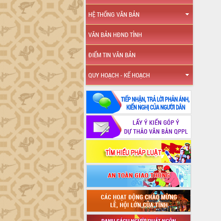
HỆ THỐNG VĂN BẢN
VĂN BẢN HĐND TỈNH
ĐIỂM TIN VĂN BẢN
QUY HOẠCH - KẾ HOẠCH