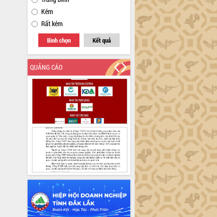
Kém
Rất kém
Bình chọn
Kết quả
QUẢNG CÁO