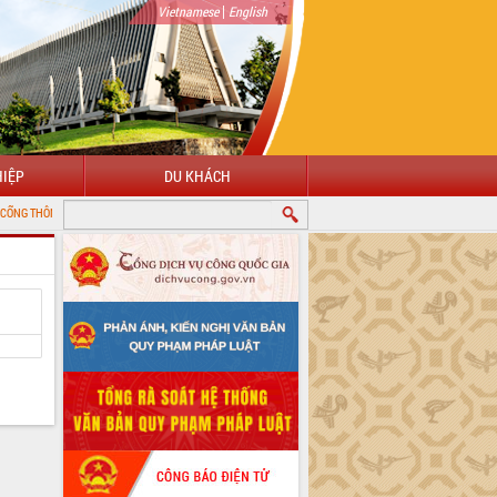
|
Vietnamese
English
IỆP
DU KHÁCH
N ĐIỆN TỬ TỈNH ĐẮK LẮK