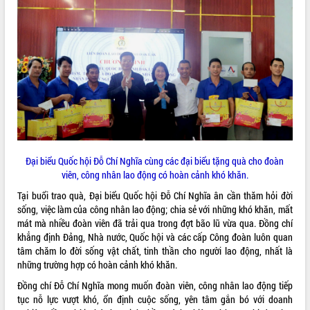
VIDEO
Không có file video nào để phát.
ALBUM ẢNH
Đại biểu Quốc hội Đỗ Chí Nghĩa cùng các đại biểu tặng quà cho đoàn
viên, công nhân lao động có hoàn cảnh khó khăn.
Tại buổi trao quà, Đại biểu Quốc hội Đỗ Chí Nghĩa ân cần thăm hỏi đời
sống, việc làm của công nhân lao động; chia sẻ với những khó khăn, mất
LIÊN KẾT WEB
mát mà nhiều đoàn viên đã trải qua trong đợt bão lũ vừa qua. Đồng chí
khẳng định Đảng, Nhà nước, Quốc hội và các cấp Công đoàn luôn quan
tâm chăm lo đời sống vật chất, tinh thần cho người lao động, nhất là
những trường hợp có hoàn cảnh khó khăn.
THỐNG KÊ TRUY CẬP
Đồng chí Đỗ Chí Nghĩa mong muốn đoàn viên, công nhân lao động tiếp
tục nỗ lực vượt khó, ổn định cuộc sống, yên tâm gắn bó với doanh
Hôm nay:
11126