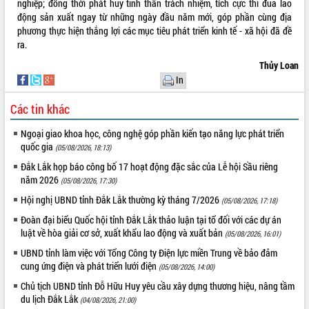
nghiệp; đồng thời phát huy tinh thần trách nhiệm, tích cực thi đua lao
Tất cả:
65987268
động sản xuất ngay từ những ngày đầu năm mới, góp phần cùng địa
phương thực hiện thắng lợi các mục tiêu phát triển kinh tế - xã hội đã đề
ra.
Thủy Loan
In
Các tin khác
Ngoại giao khoa học, công nghệ góp phần kiến tạo năng lực phát triển
quốc gia
(05/08/2026, 18:13)
Đắk Lắk họp báo công bố 17 hoạt động đặc sắc của Lễ hội Sầu riêng
năm 2026
(05/08/2026, 17:30)
Hội nghị UBND tỉnh Đắk Lắk thường kỳ tháng 7/2026
(05/08/2026, 17:18)
Đoàn đại biểu Quốc hội tỉnh Đắk Lắk thảo luận tại tổ đối với các dự án
luật về hòa giải cơ sở, xuất khẩu lao động và xuất bản
(05/08/2026, 16:01)
UBND tỉnh làm việc với Tổng Công ty Điện lực miền Trung về bảo đảm
cung ứng điện và phát triển lưới điện
(05/08/2026, 14:00)
Chủ tịch UBND tỉnh Đỗ Hữu Huy yêu cầu xây dựng thương hiệu, nâng tầm
du lịch Đắk Lắk
(04/08/2026, 21:00)