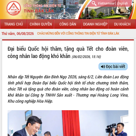
|
Vietnamese
English
TRANG CHỦ
CHÍNH QUYỀN
CÔNG DÂN
DOANH NGHIỆP
DU KHÁCH
Thứ năm, 06/08/2026
CHÀO MỪNG ĐẾN VỚI CỔNG THÔNG TIN ĐIỆN TỬ TỈNH ĐẮK LẮK
GIỚI THIỆU
Đại biểu Quốc hội thăm, tặng quà Tết cho đoàn viên,
công nhân lao động khó khăn
(06/02/2026, 15:16)
LÃNH ĐẠO UBND TỈNH
Đọc bài viết
TIN TỨC SỰ KIỆN
Nhân dịp Tết Nguyên đán Bính Ngọ 2026, sáng 6/2, Liên đoàn Lao động
SỞ, BAN, NGÀNH
tỉnh phối hợp Đoàn Đại biểu Quốc hội tỉnh tổ chức chương trình thăm,
chúc Tết và tặng quà cho đoàn viên, công nhân lao động có hoàn cảnh
UBND CÁC XÃ, PHƯỜNG
khó khăn tại Công ty TNHH Sản xuất - Thương mại Hoàng Long Vina,
Khu công nghiệp Hòa Hiệp.
THÔNG TIN CHỈ ĐẠO ĐIỀU HÀNH
HỆ THỐNG VĂN BẢN
VĂN BẢN HĐND TỈNH