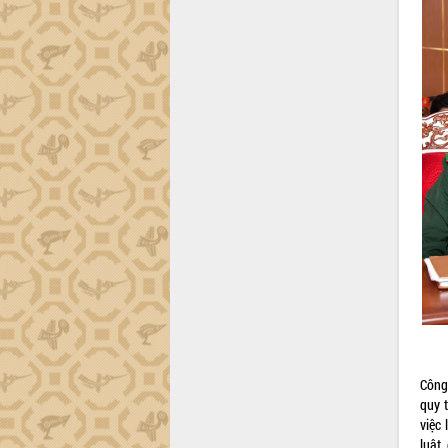
tiến đầu tư tỉnh
Ngành cá ngừ Đắk Lắk chủ động thích
ứng để giữ vững thị trường xuất khẩu
Diễn đàn Kinh tế tư nhân Việt Nam đột
phá cơ chế - Hợp tác công tư
Đề án 06 tạo bước ngoặt đột phá trong
cải cách hành chính tỉnh Đắk Lắk
Kết nối tour, đẩy mạnh chuyển đổi số
để phát triển du lịch Đắk Lắk
Khởi động Dự án Đầu tư xây dựng hạ
tầng kỹ thuật Cụm công nghiệp Tân
Tiến
Gặp mặt các cơ quan báo chí nhân Kỷ
niệm 101 năm Ngày Báo chí Cách
mạng Việt Nam
Đắk Lắk sơ kết 4 năm triển khai thực
hiện Đề án 06 của Chính phủ
Họp báo thông tin về Hội nghị Công bố
Công 
Quy hoạch và Xúc tiến đầu tư tỉnh Đắk
quy 
Lắk
việc
luật,