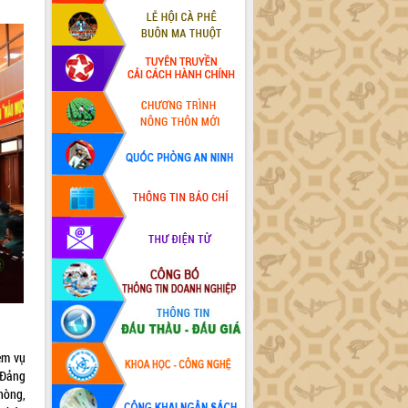
ệm vụ
n Đảng
hòng,