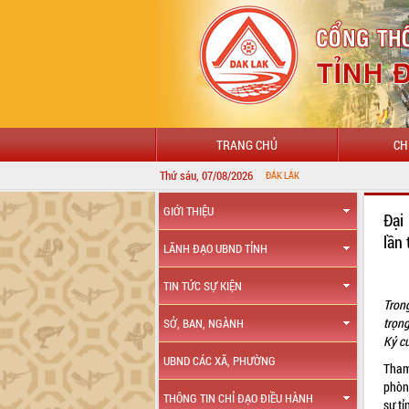
TRANG CHỦ
CH
Thứ sáu, 07/08/2026
GIỚI THIỆU
Đại
lần
LÃNH ĐẠO UBND TỈNH
TIN TỨC SỰ KIỆN
Tron
trọng
SỞ, BAN, NGÀNH
Kỷ cư
UBND CÁC XÃ, PHƯỜNG
Tham
phòn
THÔNG TIN CHỈ ĐẠO ĐIỀU HÀNH
sự tỉ