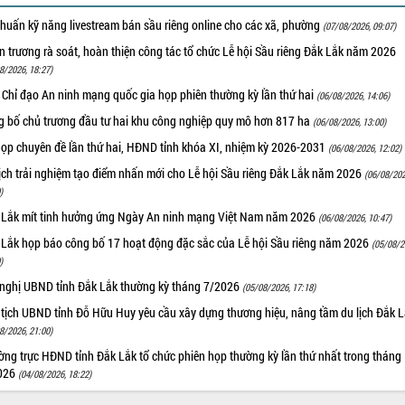
huấn kỹ năng livestream bán sầu riêng online cho các xã, phường
(07/08/2026, 09:07)
 trương rà soát, hoàn thiện công tác tổ chức Lễ hội Sầu riêng Đắk Lắk năm 2026
8/2026, 18:27)
 Chỉ đạo An ninh mạng quốc gia họp phiên thường kỳ lần thứ hai
(06/08/2026, 14:06)
g bố chủ trương đầu tư hai khu công nghiệp quy mô hơn 817 ha
(06/08/2026, 13:00)
họp chuyên đề lần thứ hai, HĐND tỉnh khóa XI, nhiệm kỳ 2026-2031
(06/08/2026, 12:02)
ịch trải nghiệm tạo điểm nhấn mới cho Lễ hội Sầu riêng Đắk Lắk năm 2026
(06/08/202
)
 Lắk mít tinh hưởng ứng Ngày An ninh mạng Việt Nam năm 2026
(06/08/2026, 10:47)
 Lắk họp báo công bố 17 hoạt động đặc sắc của Lễ hội Sầu riêng năm 2026
(05/08/2
)
 nghị UBND tỉnh Đắk Lắk thường kỳ tháng 7/2026
(05/08/2026, 17:18)
 tịch UBND tỉnh Đỗ Hữu Huy yêu cầu xây dựng thương hiệu, nâng tầm du lịch Đắk 
8/2026, 21:00)
ng trực HĐND tỉnh Đắk Lắk tổ chức phiên họp thường kỳ lần thứ nhất trong tháng
026
(04/08/2026, 18:22)