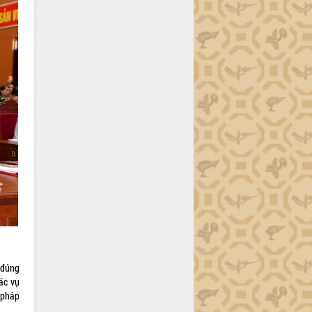
, đúng
ác vụ
 pháp