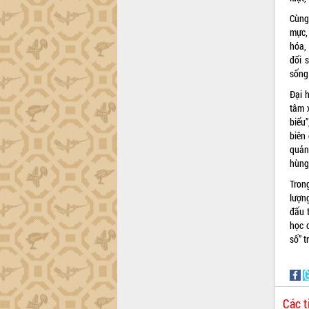
Khơi thông điểm nghẽn, đẩy nhanh
giải ngân vốn khắc phục thiên tai
Cùng
HĐND tỉnh thông qua điều chỉnh Quy
mực,
hoạch tỉnh thời kỳ 2021-2030
hóa,
đổi 
Hội thảo góp ý hồ sơ điều chỉnh quy
sống
hoạch tỉnh Đắk Lắk thời kỳ 2021-2030,
tầm nhìn đến năm 2050
Đại 
Nâng cao hiệu quả hoạt động của các
tâm 
doanh nghiệp nhà nước
biểu
biên
Hội nghị triển khai kết nối mạng
quản
truyền số liệu chuyên dùng phục vụ cơ
hùng
quan Đảng, Nhà nước
Lễ phát động chuỗi hoạt động chung
Tron
tay làm sạch môi trường
lượng
đấu 
Xã Ea Kar bước chuyển mình trong
học 
công tác cải cách hành chính mô hình
số” t
mới
UBND tỉnh họp báo định kỳ tháng 4
năm 2026
Hội thảo khoa học “Giải pháp thúc đẩy
Các t
phát triển nền kinh tế xanh tại tỉnh