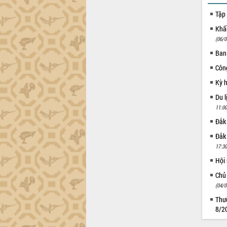
Đắk Lắk”
Tập 
Tăng cường giám sát, đôn đốc thực
Khẩn
hiện nhiệm vụ quản lý tài sản công
hàng tuần
(06/0
Tháo gỡ những vướng mắc, đẩy mạnh
Ban
công tác cải cách thủ tục hành chính
Côn
tại Trung tâm Phục vụ hành chính
Kỳ 
công tỉnh
Đắk Lắk: Tôn vinh 46 giải pháp tại Hội
Du l
thi Sáng tạo Kỹ thuật 2024 - 2025
11:00
Đắk Lắk rà soát, điều chỉnh Đề án 190
Đắk
về phát triển nuôi trồng thủy sản
Đắk
Phó Chủ tịch UBND tỉnh Đắk Lắk
17:30
Trương Công Thái kiểm tra thực địa
Hội
Dự án cao tốc Khánh Hòa - Buôn Ma
Thuột
Chủ
Định vị cà phê Việt Nam như một “di
(04/0
sản sống” trong dòng chảy toàn cầu
Thườ
Xây dựng nông thôn mới: Nâng cao đời
8/2
sống người dân từ những mô hình thiết