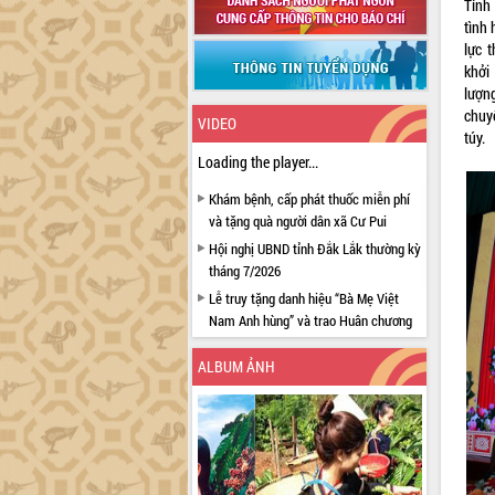
Tỉnh
tình 
lực 
khởi
lượn
chuy
VIDEO
túy.
Loading the player...
Khám bệnh, cấp phát thuốc miễn phí
và tặng quà người dân xã Cư Pui
Hội nghị UBND tỉnh Đắk Lắk thường kỳ
tháng 7/2026
Lễ truy tặng danh hiệu “Bà Mẹ Việt
Nam Anh hùng” và trao Huân chương
Lao động
ALBUM ẢNH
UBND tỉnh Đắk Lắk triển khai nhiệm
vụ 6 tháng cuối năm 2026
Kỳ họp thứ Hai, Hội đồng nhân dân
tỉnh khóa XI quyết nghị nhiều nội dung
quan trọng
Bí thư Tỉnh ủy Lương Nguyễn Minh