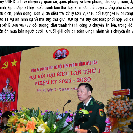
 ủy, UBND tỉnh về nhiệm vụ quân sự, quốc phòng và biên phòng; chủ động nắm, d
hình, kịp thời phát hiện, đấu tranh làm thất bại âm mưu, thủ đoạn chống phá của c
thù địch, phản động. Đơn vị đã điều tra, xử lý 628 vụ/746 đối tượng/416 phương 
 tố 11 vụ án hình sự về ma túy, thu giữ 18,9 kg ma túy các loại; phối hợp với cá
g xử lý 348 vụ/477 đối tượng; đấu tranh thành công 3 chuyên án lớn, trong đó
ên án mua bán người dưới 16 tuổi, giải cứu an toàn 6 nạn nhân và 1 chuyên án 