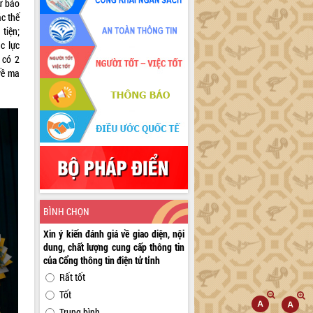
ự báo
ác thế
tiện;
c lực
 có 2
về ma
BÌNH CHỌN
Xin ý kiến đánh giá về giao diện, nội
dung, chất lượng cung cấp thông tin
của Cổng thông tin điện tử tỉnh
Rất tốt
Tốt
Trung bình