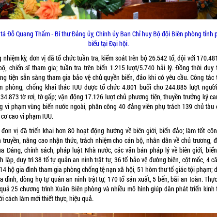
 tá Đỗ Quang Thấm - Bí thư Đảng ủy, Chính ủy Ban Chỉ huy Bộ đội Biên phòng tỉnh 
biểu tại Đại hội.
 nhiệm kỳ, đơn vị đã tổ chức tuần tra, kiểm soát trên bộ 26.542 tổ, đội với 170.48
ộ, chiến sĩ tham gia; tuần tra trên biển 1.215 lượt/5.740 hải lý. Đồng thời duy 
ng tiện sẵn sàng tham gia bảo vệ chủ quyền biển, đảo khi có yêu cầu. Công tác 
ền phòng, chống khai thác IUU được tổ chức 4.801 buổi cho 244.885 lượt người
 34.873 tờ rơi, tờ gấp; vận động 17.126 lượt chủ phương tiện, thuyền trưởng ký ca
g vi phạm vùng biển nước ngoài, phân công 40 đảng viên phụ trách 139 chủ tàu 
 cơ cao vi phạm IUU.
 đơn vị đã triển khai hơn 80 hoạt động hướng về biên giới, biển đảo; làm tốt côn
n truyền, nâng cao nhận thức, trách nhiệm cho cán bộ, nhân dân về chủ trương, 
của Đảng, chính sách, pháp luật Nhà nước, các văn bản pháp lý về biên giới, biển
 lập, duy trì 38 tổ tự quản an ninh trật tự, 36 tổ bảo vệ đường biên, cột mốc, 4 c
14 hộ gia đình tham gia phòng chống tệ nạn xã hội, 51 hòm thư tố giác tội phạm; d
a đình, dòng họ tự quản an ninh trật tự, 170 tổ sản xuất, 5 bến, bãi an toàn. Thự
 quả 25 chương trình Xuân Biên phòng và nhiều mô hình giúp dân phát triển kinh t
ới cách làm mới thiết thực, hiệu quả.