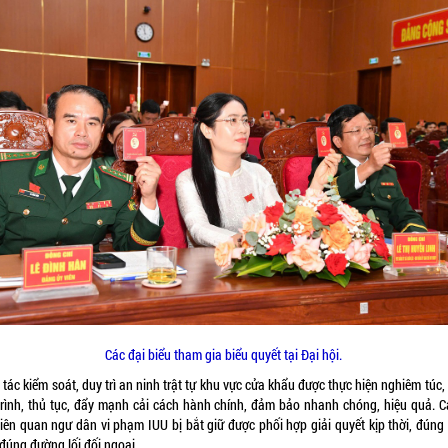
Các đại biểu tham gia biểu quyết tại Đại hội.
tác kiểm soát, duy trì an ninh trật tự khu vực cửa khẩu được thực hiện nghiêm túc
trình, thủ tục, đẩy mạnh cải cách hành chính, đảm bảo nhanh chóng, hiệu quả. C
 liên quan ngư dân vi phạm IUU bị bắt giữ được phối hợp giải quyết kịp thời, đúng
 đúng đường lối đối ngoại…