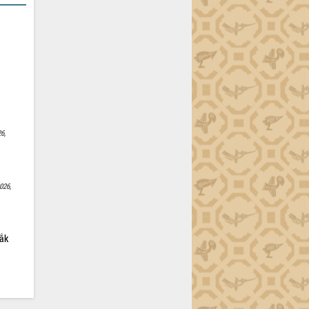
6,
026,
Lắk