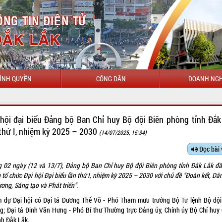
ÍNH QUYỀN
CÔNG DÂN
DOANH NGH
CHÀO 
 hội đại biểu Đảng bộ Ban Chỉ huy Bộ đội Biên phòng tỉnh Đắk
 thứ I, nhiệm kỳ 2025 – 2030
(14/07/2025, 15:34)
Đọc bài 
g 02 ngày (12 và 13/7), Đảng bộ Ban Chỉ huy Bộ đội Biên phòng tỉnh Đắk Lắk đã
 tổ chức Đại hội Đại biểu lần thứ I, nhiệm kỳ 2025 – 2030
với chủ đề “Đoàn kết, Dâ
ơng, Sáng tạo và Phát triển”.
 dự Đại hội có Đại tá Dương Thế Võ - Phó Tham mưu trưởng Bộ Tư lệnh Bộ đội
g; Đại tá Đinh Văn Hưng - Phó Bí thư Thường trực Đảng ủy, Chính ủy Bộ Chỉ huy
nh Đắk Lắk.