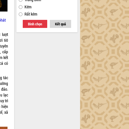
Kém
Rất kém
phát
Bình chọn
Kết quả
1 lượt
trì 60
tuyên
, cấp
m kết
cá có
g tác
đường
 đảo.
âu lạc
uy trì
c hiện
ế, xã