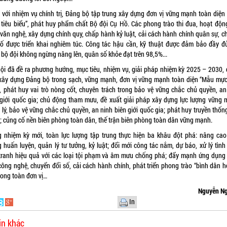
 với nhiệm vụ chính trị, Đảng bộ tập trung xây dựng đơn vị vững mạnh toàn diện
 tiêu biểu”, phát huy phẩm chất Bộ đội Cụ Hồ. Các phong trào thi đua, hoạt độn
 văn nghệ, xây dựng chính quy, chấp hành kỷ luật, cải cách hành chính quân sự, c
số được triển khai nghiêm túc. Công tác hậu cần, kỹ thuật được đảm bảo đầy đủ
 bộ đội không ngừng nâng lên, quân số khỏe đạt trên 98,5%...
hội đã đề ra phương hướng, mục tiêu, nhiệm vụ, giải pháp nhiệm kỳ 2025 – 2030, 
xây dựng Đảng bộ trong sạch, vững mạnh, đơn vị vững mạnh toàn diện “Mẫu mực,
”, phát huy vai trò nòng cốt, chuyên trách trong bảo vệ vững chắc chủ quyền, an
 giới quốc gia; chủ động tham mưu, đề xuất giải pháp xây dựng lực lượng vững 
 lý, bảo vệ vững chắc chủ quyền, an ninh biên giới quốc gia; phát huy truyền thốn
; củng cố nền biên phòng toàn dân, thế trận biên phòng toàn dân vững mạnh.
g nhiệm kỳ mới, toàn lực lượng tập trung thực hiện ba khâu đột phá: nâng cao
 huấn luyện, quản lý tư tưởng, kỷ luật; đổi mới công tác nắm, dự báo, xử lý tình
tranh hiệu quả với các loại tội phạm và âm mưu chống phá; đẩy mạnh ứng dụng
công nghệ, chuyển đổi số, cải cách hành chính, phát triển phong trào “bình dân h
rong toàn đơn vị…
Nguyễn Ng
In
in khác