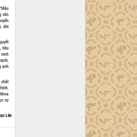
 “Mẫu
g văn
huyển
, đời
quyết
 tiêu
 ninh
mạnh,
g anh
 chất
 hình,
 khoa
ọc vụ
ọc Lân