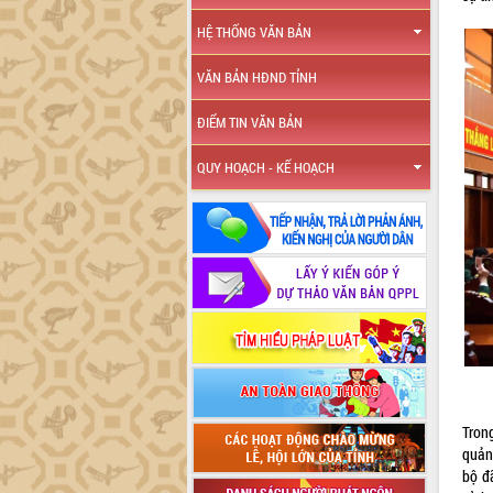
HỆ THỐNG VĂN BẢN
VĂN BẢN HĐND TỈNH
ĐIỂM TIN VĂN BẢN
QUY HOẠCH - KẾ HOẠCH
Tron
quản 
bộ đ