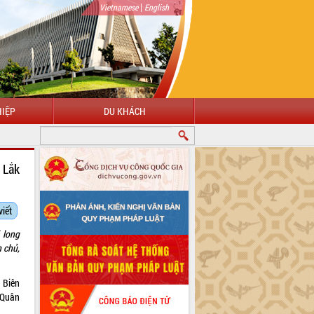
|
Vietnamese
English
IỆP
DU KHÁCH
MỪNG ĐẾN VỚI CỔNG THÔNG TIN ĐIỆN TỬ TỈNH ĐẮK LẮK
 Lắk
viết
 long
n chủ,
 Biên
 Quân