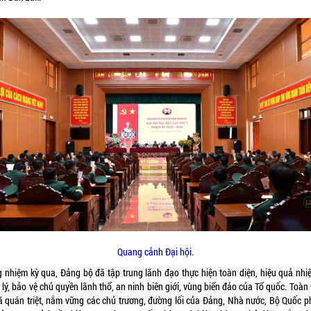
Quang cảnh Đại hội.
g nhiệm kỳ qua, Đảng bộ đã tập trung lãnh đạo thực hiện toàn diện, hiệu quả nhi
lý, bảo vệ chủ quyền lãnh thổ, an ninh biên giới, vùng biển đảo của Tổ quốc. Toà
ã quán triệt, nắm vững các chủ trương, đường lối của Đảng, Nhà nước, Bộ Quốc p