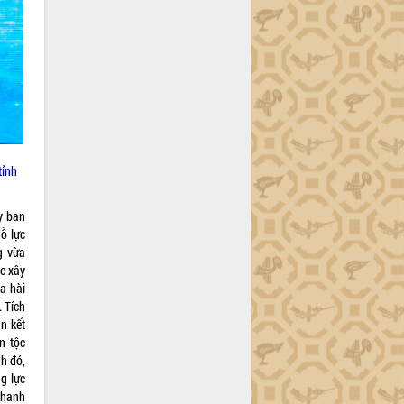
tỉnh
Ủy ban
ỗ lực
g vừa
ác xây
a hài
 Tích
n kết
n tộc
nh đó,
g lực
 thanh