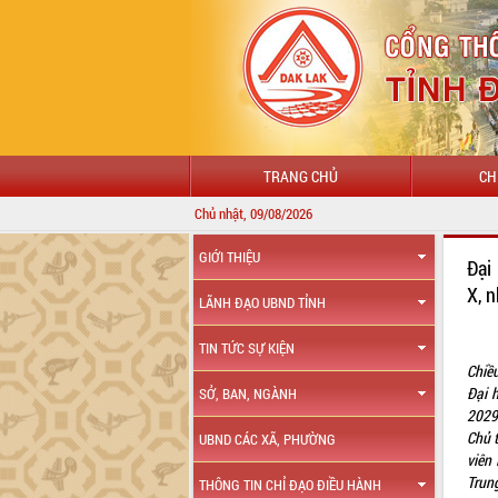
TRANG CHỦ
CH
Chủ nhật, 09/08/2026
GIỚI THIỆU
Đại
X, 
LÃNH ĐẠO UBND TỈNH
TIN TỨC SỰ KIỆN
Chiề
Đại 
SỞ, BAN, NGÀNH
2029
Chủ 
UBND CÁC XÃ, PHƯỜNG
viên
Trun
THÔNG TIN CHỈ ĐẠO ĐIỀU HÀNH