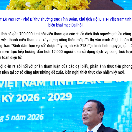
Y Lê Pas Tơr - Phó Bí thư Thường trực Tỉnh Đoàn, Chủ tịch Hội LHTN Việt Nam tỉnh
biểu khai mạc Đại hội.
tỉnh có gần 700.000 lượt hội viên tham gia các chiến dịch tình nguyện; nhiều công 
 việc thanh niên tham gia xây dựng nông thôn mới, đô thị văn minh được hoàn t
g trào “Bình dân học vụ số” được đẩy mạnh với 218 đội hình tình nguyện, gần 
h niên trực tiếp hướng dẫn hơn 12.000 người dân sử dụng dịch vụ công trực tuy
 toán điện tử.
hội diễn ra sôi nổi với phần tham luận của các đại biểu, phản ánh thực tiễn phong
 niên tại cơ sở cũng như những đề xuất, kiến nghị thiết thực cho nhiệm kỳ mới.