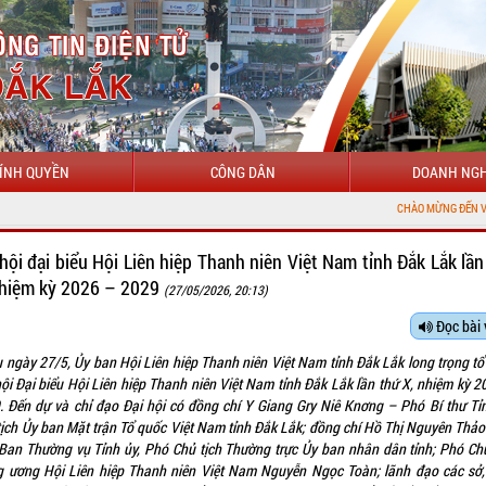
ÍNH QUYỀN
CÔNG DÂN
DOANH NGH
CHÀO MỪNG ĐẾN VỚI CỔNG THÔNG TIN ĐIỆN TỬ TỈ
 hội đại biểu Hội Liên hiệp Thanh niên Việt Nam tỉnh Đắk Lắk lần
nhiệm kỳ 2026 – 2029
(27/05/2026, 20:13)
Đọc bài 
u ngày 27/5, Ủy ban Hội Liên hiệp Thanh niên Việt Nam tỉnh Đắk Lắk long trọng tổ
hội Đại biểu Hội Liên hiệp Thanh niên Việt Nam tỉnh Đắk Lắk lần thứ X, nhiệm kỳ 2
. Đến dự và chỉ đạo Đại hội có đồng chí Y Giang Gry Niê Knơng – Phó Bí thư Tỉn
tịch Ủy ban Mặt trận Tổ quốc Việt Nam tỉnh Đắk Lắk; đồng chí Hồ Thị Nguyên Thảo
 Ban Thường vụ Tỉnh ủy, Phó Chủ tịch Thường trực Ủy ban nhân dân tỉnh; Phó Chủ
g ương Hội Liên hiệp Thanh niên Việt Nam Nguyễn Ngọc Toàn; lãnh đạo các sở,