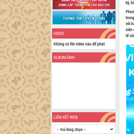
kỳ, b
Phong
trong
với 
niên
VIDEO
tế cũ
Không có file video nào để phát.
ALBUM ẢNH
LIÊN KẾT WEB