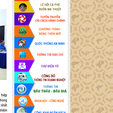
 hiệp
phong
p nhất
nhiệm