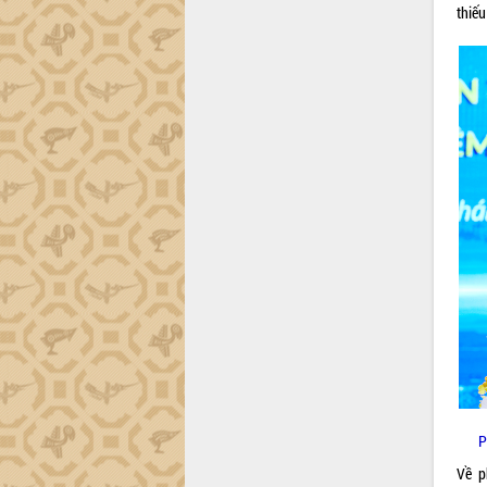
thiếu
P
Về p