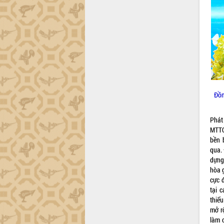
Đồn
Phát 
MTTQ
bền 
qua. 
dựng
hòa 
cực 
tại 
thiểu
mở r
làm c