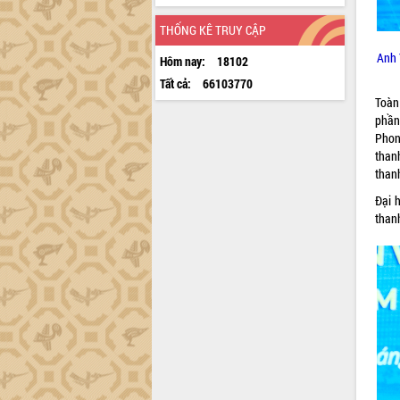
THỐNG KÊ TRUY CẬP
Anh 
Hôm nay:
18102
Tất cả:
66103770
Toàn 
phần
Phon
than
thanh
Đại 
thanh