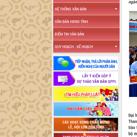
ngành
HỆ THỐNG VĂN BẢN
VĂN BẢN HĐND TỈNH
ĐIỂM TIN VĂN BẢN
QUY HOẠCH - KẾ HOẠCH
Đại 
Than
trào 
bộ m