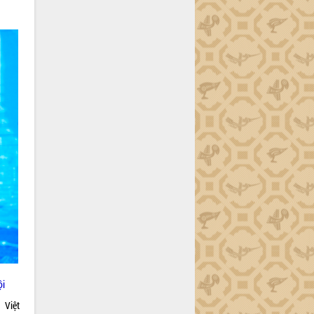
ội
 Việt