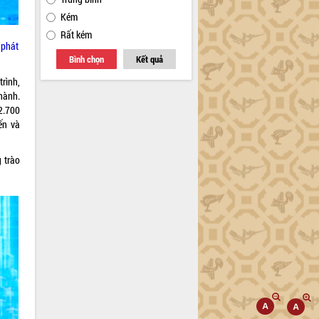
Kém
Rất kém
 phát
Bình chọn
Kết quả
trình,
hành.
2.700
ến và
 trào