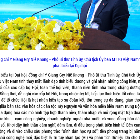
g chí Y Giang Gry Niê Knơng - Phó Bí thư Tỉnh ủy, Chủ tịch Ủy ban MTTQ Việt Nam 
phát biểu tại Đại hội
biểu tại Đại hội, đồng chí Y Giang Gry Niê Knơng - Phó Bí thư Tỉnh ủy, Chủ tịch 
 Việt Nam tỉnh thay mặt lãnh đạo tỉnh biểu dương và ghi nhận những cống hiến, n
bỉ của các cấp bộ Hội, toàn thể hội viên, thanh niên tỉnh nhà trong chặng đườn
Đồng thời, đề nghị các cấp bộ Hội, trong nhiệm kỳ tới, tiếp tục thực hiện tốt công t
 để tổ chức Hội là hạt nhân kiến tạo sự đoàn kết, tôn trọng sự đa dạng, giao tho
giữa bản sắc văn hóa các dân tộc Tây Nguyên và văn hóa miền biển Nam Trung Bộ.
đa dạng hóa các mô hình tập hợp thanh niên, thâm nhập và mở rộng mặt trận đoà
các khu - cụm công nghiệp, doanh nghiệp ngoài nhà nước và vùng đồng bào dâ
 số. Khơi dậy tinh thần dám nghĩ, dám làm, đi đầu trong phát triển kinh tế. Bên cạ
ộng và đi vào chiều sâu phong trào “Bình dân học vụ số”; tiên phong trang bị năn
hủ công nghệ mới, đặc biệt là Trí tuệ nhân tạo (AI) và phân tích Dữ liệu lớn cho