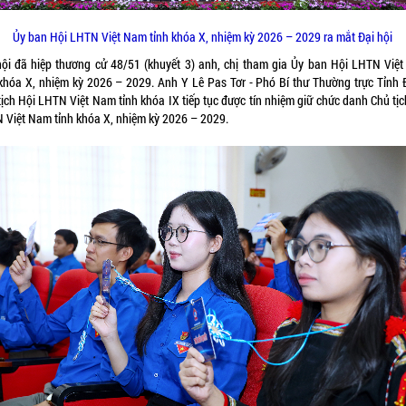
Ủy ban Hội LHTN Việt Nam tỉnh khóa X, nhiệm kỳ 2026 – 2029 ra mắt Đại hội
hội đã hiệp thương cử 48/51 (khuyết 3) anh, chị tham gia Ủy ban Hội LHTN Việ
 khóa X, nhiệm kỳ 2026 – 2029. Anh Y Lê Pas Tơr - Phó Bí thư Thường trực Tỉnh 
tịch Hội LHTN Việt Nam tỉnh khóa IX tiếp tục được tín nhiệm giữ chức danh Chủ tịc
 Việt Nam tỉnh khóa X, nhiệm kỳ 2026 – 2029.