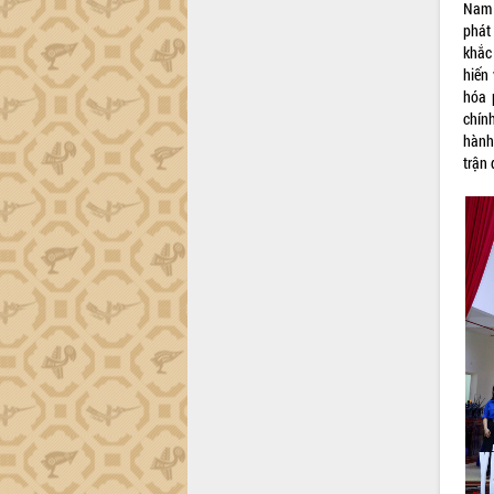
Nam 
phát 
khắc 
hiến 
hóa 
chín
hành 
trận 