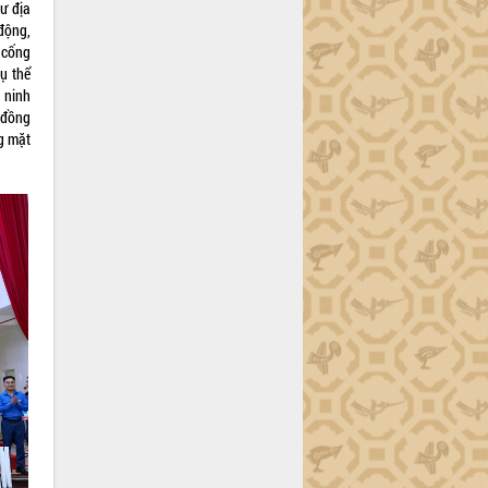
ư địa
 động,
, cống
cụ thể
 ninh
 đồng
ng mặt