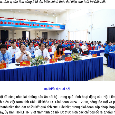
, đơn vị của tỉnh cùng 245 đại biểu chính thức đại diện cho tuổi trẻ Đắk Lắk.
Đại biểu dự Đại hội.
hội đã cùng nhìn lại những dấu ấn nổi bật trong quá trình hoạt động của Hội Liên
h niên Việt Nam tỉnh Đắk Lắk khóa IX. Giai đoạn 2024 – 2026, công tác Hội và 
thanh niên tỉnh đạt nhiều kết quả tích cực. Đặc biệt, trong giai đoạn sáp nhập, hợ
áy, Ủy ban Hội LHTN Việt Nam tỉnh đã nỗ lực thực hiện các chỉ tiêu đề ra từ đầu 