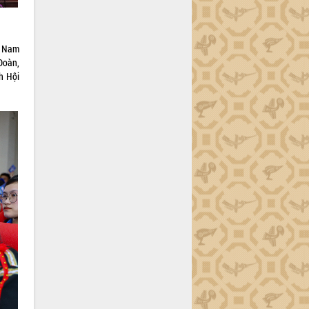
t Nam
Đoàn,
h Hội