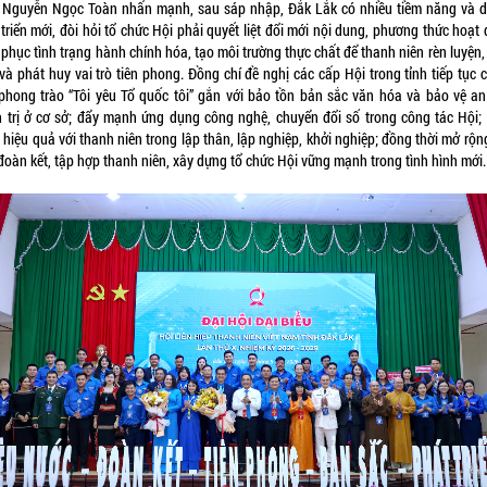
Nguyễn Ngọc Toàn nhấn mạnh, sau sáp nhập, Đắk Lắk có nhiều tiềm năng và d
triển mới, đòi hỏi tổ chức Hội phải quyết liệt đổi mới nội dung, phương thức hoạt
phục tình trạng hành chính hóa, tạo môi trường thực chất để thanh niên rèn luyện
và phát huy vai trò tiên phong. Đồng chí đề nghị các cấp Hội trong tỉnh tiếp tục 
phong trào “Tôi yêu Tổ quốc tôi” gắn với bảo tồn bản sắc văn hóa và bảo vệ an
h trị ở cơ sở; đẩy mạnh ứng dụng công nghệ, chuyển đổi số trong công tác Hội;
hiệu quả với thanh niên trong lập thân, lập nghiệp, khởi nghiệp; đồng thời mở rộ
đoàn kết, tập hợp thanh niên, xây dựng tổ chức Hội vững mạnh trong tình hình mới.