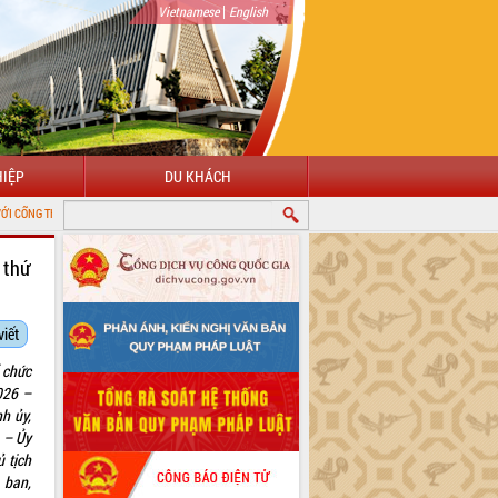
|
Vietnamese
English
IỆP
DU KHÁCH
NH ĐẮK LẮK
 thứ
viết
 chức
026 –
h ủy,
 – Ủy
 tịch
 ban,