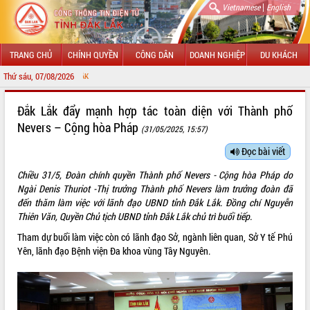
|
Vietnamese
English
TRANG CHỦ
CHÍNH QUYỀN
CÔNG DÂN
DOANH NGHIỆP
DU KHÁCH
Thứ sáu, 07/08/2026
CHÀO MỪNG ĐẾN VỚ
GIỚI THIỆU
Đắk Lắk đẩy mạnh hợp tác toàn diện với Thành phố
Nevers – Cộng hòa Pháp
(31/05/2025, 15:57)
LÃNH ĐẠO UBND TỈNH
Đọc bài viết
TIN TỨC SỰ KIỆN
Chiều 31/5, Đoàn chính quyền Thành phố Nevers - Cộng hòa Pháp do
SỞ, BAN, NGÀNH
Ngài Denis Thuriot -Thị trưởng Thành phố Nevers làm trưởng đoàn đã
đến thăm làm việc với lãnh đạo UBND tỉnh Đắk Lắk. Đồng chí Nguyễn
UBND CÁC XÃ, PHƯỜNG
Thiên Văn, Quyền Chủ tịch UBND tỉnh Đắk Lắk chủ trì buổi tiếp.
Tham dự buổi làm việc còn có lãnh đạo Sở, ngành liên quan, Sở Y tế Phú
THÔNG TIN CHỈ ĐẠO ĐIỀU HÀNH
Yên, lãnh đạo Bệnh viện Đa khoa vùng Tây Nguyên.
HỆ THỐNG VĂN BẢN
VĂN BẢN HĐND TỈNH