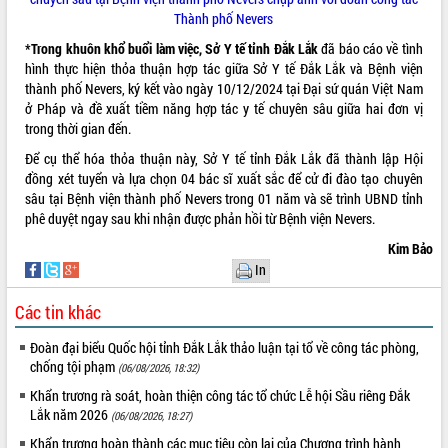
Đoàn đại biểu Quốc hội tỉnh Đắk Lắk
Thành phố Nevers
trao đổi thông tin trước Kỳ họp thứ
*Trong khuôn khổ buổi làm việc, Sở Y tế tỉnh Đắk Lắk
đã báo cáo về tình
nhất, Quốc hội khóa XVI
hình thực hiện thỏa thuận hợp tác giữa Sở Y tế Đắk Lắk và Bệnh viện
Quyết liệt cải cách hành chính, khơi
thành phố Nevers, ký kết vào ngày 10/12/2024 tại Đại sứ quán Việt Nam
thông nguồn lực phát triển
ở Pháp và đề xuất tiềm năng hợp tác y tế chuyên sâu giữa hai đơn vị
Nâng cao hiệu lực, hiệu quả HĐND
trong thời gian đến.
tỉnh thông qua hiện đại hóa hành chính
Để cụ thể hóa thỏa thuận này, Sở Y tế tỉnh Đắk Lắk đã thành lập Hội
Xã Ea Phê gắn cải cách hành chính với
đồng xét tuyển và lựa chọn 04 bác sĩ xuất sắc để cử đi đào tạo chuyên
chuyển đổi số
sâu tại Bệnh viện thành phố Nevers trong 01 năm và sẽ trình UBND tỉnh
Phó Chủ tịch Thường trực UBND tỉnh
phê duyệt ngay sau khi nhận được phản hồi từ Bệnh viện Nevers.
Hồ Thị Nguyên Thảo làm việc tại Trung
Kim Bảo
tâm Phục vụ hành chính công xã Ea
In
Phê
Xây dựng nền hành chính số đồng
Các tin khác
hành cùng nông dân dân, doanh nghiệp
Giai đoạn 2026-2030, Đắk Lắk phấn
Đoàn đại biểu Quốc hội tỉnh Đắk Lắk thảo luận tại tổ về công tác phòng,
đấu có 77% xã đạt chuẩn nông thôn
chống tội phạm
(06/08/2026, 18:32)
mới
Khẩn trương rà soát, hoàn thiện công tác tổ chức Lễ hội Sầu riêng Đắk
Chuyển đổi số 'mở đường' cho nông
Lắk năm 2026
(06/08/2026, 18:27)
nghiệp Đắk Lắk tăng trưởng bứt phá
Khẩn trương hoàn thành các mục tiêu còn lại của Chương trình hành