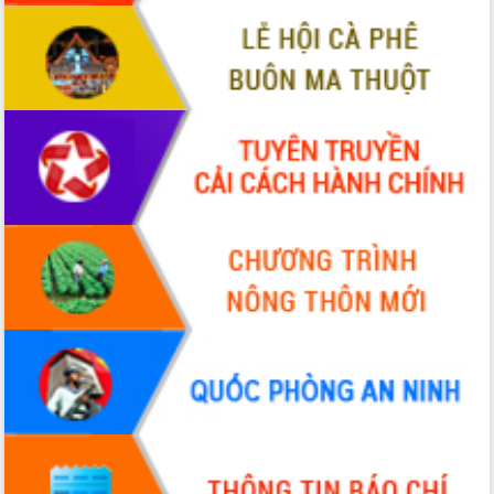
hội và đại biểu HĐND các cấp diễn ra
an toàn, hiệu quả, đúng quy định
Thủ tướng Chính phủ Phạm Minh Chính
kiểm tra, chỉ đạo hoàn thành các dự
án cao tốc và thăm khu tái định cư tại
Đắk Lắk
Sôi nổi Hội đua ngựa truyền thống Gò
Thì Thùng mừng Xuân Bính Ngọ 2026
Lãnh đạo tỉnh dâng hương tưởng niệm
tại Đập Đồng Cam đầu Xuân Bính Ngọ
Ngành nông nghiệp phấn đấu tăng
trưởng đạt 5,86% trong năm 2026
UBND tỉnh Đắk Lắk triển khai công tác
quốc phòng, quân sự địa phương năm
2026
Đắk Lắk tập trung toàn lực khắc phục
tồn tại IUU, sẵn sàng làm việc với
Đoàn thanh tra EC
Chủ tịch UBND tỉnh Tạ Anh Tuấn thăm,
chúc mừng các bệnh viện nhân Ngày
Thầy thuốc Việt Nam