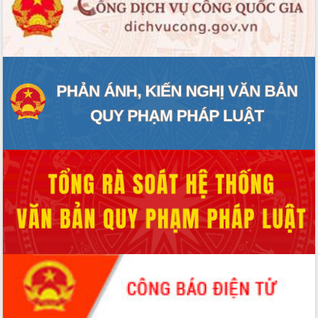
Lương Văn Chánh năm 2026
Phó Bí thư Tỉnh ủy Đắk Lắk Đỗ Hữu
Huy giữ chức Bí thư Đảng ủy Ủy Ban
Nhân dân tỉnh
Bệnh án điện tử thúc đẩy chuyển đổi
số y tế tại Đắk Lắk
Chuyển đổi số thư viện: Mở rộng
không gian tri thức trong thời đại số
Đánh giá, rút kinh nghiệm công tác tổ
chức diễn tập trước ngày bầu cử
Chương trình “Gặp gỡ hữu nghị –
Friendship Meeting New Year 2026”
Bầu cử Quốc hội và HĐND: Cử tri Đắk
Lắk gửi gắm niềm tin, kỳ vọng vào lá
phiếu
Đắk Lắk sẵn sàng các điều kiện cho
Ngày hội bầu cử đại biểu Quốc hội
khóa XVI và HĐND các cấp nhiệm kỳ
2026-2031
Đảm bảo cuộc bầu cử đại biểu Quốc