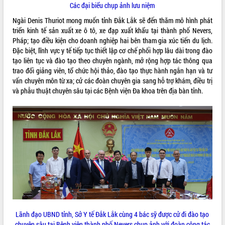
Lấy ý kiến điều chỉnh Quy hoạch tỉnh
Các đại biểu chụp ảnh lưu niệm
Đắk Lắk thời kỳ 2021-2030, tầm nhìn
Ngài Denis Thuriot mong muốn tỉnh Đắk Lắk sẽ đến thăm mô hình phát
đến năm 2050
triển kinh tế sản xuất xe ô tô, xe đạp xuất khẩu tại thành phố Nevers,
Phát động chiến dịch 30 ngày đêm
Pháp; tạo điều kiện cho doanh nghiệp hai bên tham gia xúc tiến du lịch.
giải phóng mặt bằng Tuyến đường bộ
Đặc biệt, lĩnh vực y tế tiếp tục thiết lập cơ chế phối hợp lâu dài trong đào
ven biển
tạo liên tục và đào tạo theo chuyên ngành, mở rộng hợp tác thông qua
Đắk Lắk nỗ lực thúc đẩy tăng trưởng
trao đổi giảng viên, tổ chức hội thảo, đào tạo thực hành ngắn hạn và tư
kinh tế từ 10% trở lên trong Quý
vấn chuyên môn từ xa; cử các đoàn chuyên gia sang hỗ trợ khám, điều trị
II/2026
và phẫu thuật chuyên sâu tại các Bệnh viện Đa khoa trên địa bàn tỉnh.
Đắk Lắk ký kết thỏa thuận hợp tác về
chuyển đổi số giai đoạn 2026 – 2030
với Tập đoàn Bưu chính Viễn thông
Việt Nam
Thứ trưởng Bộ Y tế làm việc với tỉnh
Đắk Lắk về phát triển nhân lực y tế
cho trạm y tế cấp xã
Du lịch Đắk Lắk nâng tầm trải nghiệm
du khách thông qua Hệ thống cơ sở dữ
liệu và Bản đồ số
Tập huấn ứng dụng trí tuệ nhân tạo (AI)
Lãnh đạo UBND tỉnh, Sở Y tế Đắk Lắk cùng 4 bác sỹ được cử đi đào tạo
trong thương mại điện tử năm 2026
chuyên sâu tại Bệnh viện thành phố Nevers chụp ảnh với đoàn công tác