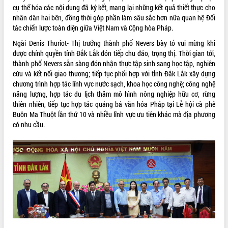
tại Trung tâm Phục vụ hành chính
cụ thể hóa các nội dung đã ký kết, mang lại những kết quả thiết thực cho
công tỉnh
nhân dân hai bên, đồng thời góp phần làm sâu sắc hơn nữa quan hệ Đối
tác chiến lược toàn diện giữa Việt Nam và Cộng hòa Pháp.
Đắk Lắk: Tôn vinh 46 giải pháp tại Hội
thi Sáng tạo Kỹ thuật 2024 - 2025
Ngài Denis Thuriot- Thị trưởng thành phố Nevers bày tỏ vui mừng khi
Đắk Lắk rà soát, điều chỉnh Đề án 190
được chính quyền tỉnh Đắk Lắk đón tiếp chu đáo, trọng thị. Thời gian tới,
về phát triển nuôi trồng thủy sản
thành phố Nevers sẵn sàng đón nhận thực tập sinh sang học tập, nghiên
cứu và kết nối giao thương; tiếp tục phối hợp với tỉnh Đắk Lắk xây dựng
Phó Chủ tịch UBND tỉnh Đắk Lắk
chương trình hợp tác lĩnh vực nước sạch, khoa học công nghệ; công nghệ
Trương Công Thái kiểm tra thực địa
năng lượng, hợp tác du lịch thăm mô hình nông nghiệp hữu cơ, rừng
Dự án cao tốc Khánh Hòa - Buôn Ma
thiên nhiên, tiếp tục hợp tác quảng bá văn hóa Pháp tại Lễ hội cà phê
Thuột
Buôn Ma Thuột lần thứ 10 và nhiều lĩnh vực ưu tiên khác mà địa phương
Định vị cà phê Việt Nam như một “di
có nhu cầu.
sản sống” trong dòng chảy toàn cầu
Xây dựng nông thôn mới: Nâng cao đời
sống người dân từ những mô hình thiết
thực
Quyết liệt tháo gỡ vướng mắc, đẩy
nhanh tiến độ các dự án trọng điểm
trong Khu kinh tế Nam Phú Yên
Hòn Yến phát triển du lịch gắn với bảo
tồn biển