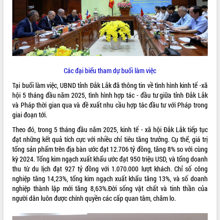
ĐIỂM TIN VĂN BẢN
QUY HOẠCH - KẾ HOẠCH
Các đại biểu tham dự buổi làm việc
Tại buổi làm việc, UBND tỉnh Đắk Lắk đã thông tin về tình hình kinh tế -xã
hội 5 tháng đầu năm 2025, tình hình hợp tác - đầu tư giữa tỉnh Đắk Lắk
và Pháp thời gian qua và đề xuất nhu cầu hợp tác đầu tư với Pháp trong
giai đoạn tới.
Theo đó, trong 5 tháng đầu năm 2025, kinh tế - xã hội Đắk Lắk tiếp tục
đạt những kết quả tích cực với nhiều chỉ tiêu tăng trưởng. Cụ thể, giá trị
tổng sản phẩm trên địa bàn ước đạt 12.706 tỷ đồng, tăng 8% so với cùng
kỳ 2024. Tổng kim ngạch xuất khẩu ước đạt 950 triệu USD, và tổng doanh
thu từ du lịch đạt 927 tỷ đồng với 1.070.000 lượt khách. Chỉ số công
nghiệp tăng 14,23%, tổng kim ngạch xuất khẩu tăng 13%, và số doanh
nghiệp thành lập mới tăng 8,63%.Đời sống vật chất và tinh thần của
người dân luôn được chính quyền các cấp quan tâm, chăm lo.