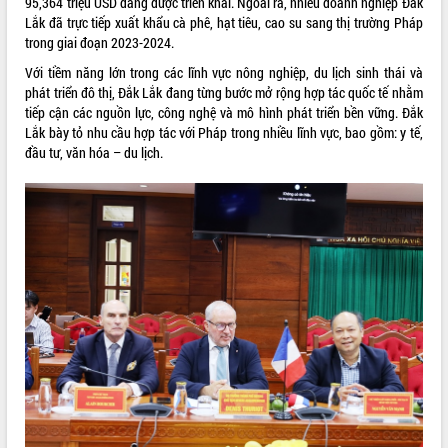
95,364 triệu USD đang được triển khai. Ngoài ra, nhiều doanh nghiệp Đắk
mặt Đoàn chuyên gia y tế TP. Hồ Chí
Lắk đã trực tiếp xuất khẩu cà phê, hạt tiêu, cao su sang thị trường Pháp
Minh
trong giai đoạn 2023-2024.
Lễ truy điệu và an táng hài cốt liệt sĩ
Với tiềm năng lớn trong các lĩnh vực nông nghiệp, du lịch sinh thái và
tại Nghĩa trang Liệt sĩ xã Sơn Hòa
phát triển đô thị, Đắk Lắk đang từng bước mở rộng hợp tác quốc tế nhằm
THỐNG KÊ TRUY CẬP
Bàn giải pháp tháo gỡ khó khăn trong
tiếp cận các nguồn lực, công nghệ và mô hình phát triển bền vững. Đắk
xuất khẩu sầu riêng và triển khai quy
Hôm nay:
13312
Lắk bày tỏ nhu cầu hợp tác với Pháp trong nhiều lĩnh vực, bao gồm: y tế,
định EUDR
đầu tư, văn hóa – du lịch.
Tất cả:
66026052
Thứ trưởng Bộ Nông nghiệp và Môi
trường Nguyễn Hoàng Hiệp khảo sát
vùng trồng và doanh nghiệp đóng gói
sầu riêng tại Đắk Lắk
Trình diễn nghệ thuật chế biến các
món ăn từ sầu riêng
Đắk Lắk công bố Quy hoạch và xúc
tiến đầu tư tỉnh
Ngành cá ngừ Đắk Lắk chủ động thích
ứng để giữ vững thị trường xuất khẩu
Diễn đàn Kinh tế tư nhân Việt Nam đột
phá cơ chế - Hợp tác công tư
Đề án 06 tạo bước ngoặt đột phá trong