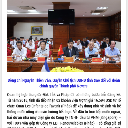
VIDEO
Loading the player...
Hội nghị UBND tỉnh Đắk Lắk thường kỳ
tháng 7/2026
Lễ truy tặng danh hiệu “Bà Mẹ Việt
Nam Anh hùng” và trao Huân chương
Lao động
UBND tỉnh Đắk Lắk triển khai nhiệm
vụ 6 tháng cuối năm 2026
ALBUM ẢNH
Kỳ họp thứ Hai, Hội đồng nhân dân
tỉnh khóa XI quyết nghị nhiều nội dung
Đồng chí Nguyễn Thiên Văn, Quyền Chủ tịch UBND tỉnh trao đổi với đoàn
quan trọng
chính quyền Thành phố Nevers
Bí thư Tỉnh ủy Lương Nguyễn Minh
Quan hệ hợp tác giữa Đắk Lắk và Pháp đã có những bước tiến đáng kể.
Triết thăm, tặng quà người có công với
Từ năm 2018, tỉnh đã tiếp nhận 02 khoản viện trợ trị giá 16.594 USD từ Tổ
cách mạng
chức Xuan Les Enfants de l’avenir (Pháp) để xây dựng nhà vệ sinh và hệ
Rà soát, hoàn thiện hệ thống thiết chế
thống nước uống cho các trường tiểu học. Về đầu tư trực tiếp nước ngoài,
văn hóa, thể thao đáp ứng yêu cầu
hai dự án nhà máy điện gió do Công ty TNHH đầu tư VNM (Singapore) –
phát triển mới
với 100% vốn góp từ Công ty EDF Renouvelables (Pháp) – có tổng giá trị
Thường trực HĐND tỉnh Đắk Lắk gặp
LIÊN KẾT WEB