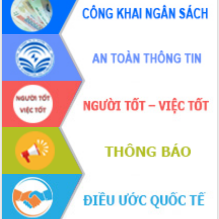
Tập trung giải phóng mặt bằng, đẩy
nhanh tiến độ Tuyến đường bộ ven
biển
Gỡ khó, khởi công xây dựng, sửa chữa
toàn bộ nhà ở cho hộ dân đúng tiến độ
đề ra
UBND tỉnh Đắk Lắk tổng kết công tác
quốc phòng, quân sự địa phương năm
2025
Tập trung triển khai quyết liệt, đồng bộ
các giải pháp nhằm thực hiện hiệu quả
các nhiệm vụ đề ra năm 2025
Phát huy vai trò của người có uy tín
trong phòng chống tảo hôn và hôn
nhân cận huyết thống
Nông sản Tây Nguyên thu hút doanh
nghiệp nước ngoài
Đắk Lắk định vị thương hiệu du lịch
“Biển – Rừng – Cà phê” trong không
gian phát triển mới
Hội nghị chia sẻ kinh nghiệm, chuyển