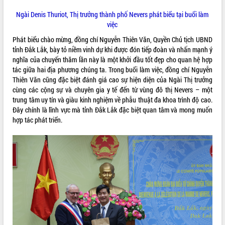
cải cách hành chính tỉnh Đắk Lắk
Ngài Denis Thuriot, Thị trưởng thành phố Nevers phát biểu tại buổi làm
Kết nối tour, đẩy mạnh chuyển đổi số
việc
để phát triển du lịch Đắk Lắk
Phát biểu chào mừng, đồng chí Nguyễn Thiên Văn, Quyền Chủ tịch UBND
Khởi động Dự án Đầu tư xây dựng hạ
tỉnh Đắk Lắk, bày tỏ niềm vinh dự khi được đón tiếp đoàn và nhấn mạnh ý
tầng kỹ thuật Cụm công nghiệp Tân
nghĩa của chuyến thăm lần này là một khởi đầu tốt đẹp cho quan hệ hợp
Tiến
tác giữa hai địa phương chúng ta. Trong buổi làm việc, đồng chí Nguyễn
Gặp mặt các cơ quan báo chí nhân Kỷ
Thiên Văn cũng đặc biệt đánh giá cao sự hiện diện của Ngài Thị trưởng
niệm 101 năm Ngày Báo chí Cách
cùng các cộng sự và chuyên gia y tế đến từ vùng đô thị Nevers – một
mạng Việt Nam
trung tâm uy tín và giàu kinh nghiệm về phẫu thuật đa khoa trình độ cao.
Đắk Lắk sơ kết 4 năm triển khai thực
Đây chính là lĩnh vực mà tỉnh Đắk Lắk đặc biệt quan tâm và mong muốn
hiện Đề án 06 của Chính phủ
hợp tác phát triển.
Họp báo thông tin về Hội nghị Công bố
Quy hoạch và Xúc tiến đầu tư tỉnh Đắk
Lắk
Khơi thông điểm nghẽn, đẩy nhanh
giải ngân vốn khắc phục thiên tai
HĐND tỉnh thông qua điều chỉnh Quy
hoạch tỉnh thời kỳ 2021-2030
Hội thảo góp ý hồ sơ điều chỉnh quy
hoạch tỉnh Đắk Lắk thời kỳ 2021-2030,