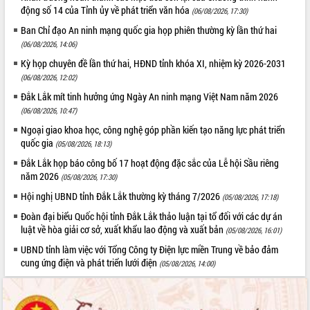
Triển khai đồng bộ đo đạc, lập hồ sơ
động số 14 của Tỉnh ủy về phát triển văn hóa
(06/08/2026, 17:30)
địa chính, hoàn thiện cơ sở dữ liệu đất
Ban Chỉ đạo An ninh mạng quốc gia họp phiên thường kỳ lần thứ hai
đai
(06/08/2026, 14:06)
Ứng dụng sinh trắc học - Bước tiến
trong hành trình chuyển đổi số tại Đắk
Kỳ họp chuyên đề lần thứ hai, HĐND tỉnh khóa XI, nhiệm kỳ 2026-2031
Lắk
(06/08/2026, 12:02)
Đắk Lắk nâng cao hiệu quả công tác
Đắk Lắk mít tinh hưởng ứng Ngày An ninh mạng Việt Nam năm 2026
Đảng từ Sổ tay đảng viên điện tử
(06/08/2026, 10:47)
Đắk Lắk đẩy mạnh nuôi biển công
Ngoại giao khoa học, công nghệ góp phần kiến tạo năng lực phát triển
nghệ, hướng tới phát triển thủy sản
quốc gia
(05/08/2026, 18:13)
bền vững
Đắk Lắk họp báo công bố 17 hoạt động đặc sắc của Lễ hội Sầu riêng
Tập huấn nâng cao năng lực triển khai
năm 2026
(05/08/2026, 17:30)
chuyển đổi số cho cán bộ, công chức
Hội nghị UBND tỉnh Đắk Lắk thường kỳ tháng 7/2026
cấp xã
(05/08/2026, 17:18)
Đắk Lắk phát động hưởng ứng Ngày
Đoàn đại biểu Quốc hội tỉnh Đắk Lắk thảo luận tại tổ đối với các dự án
Quyền của người tiêu dùng Việt Nam
luật về hòa giải cơ sở, xuất khẩu lao động và xuất bản
(05/08/2026, 16:01)
2026
UBND tỉnh làm việc với Tổng Công ty Điện lực miền Trung về bảo đảm
Đẩy mạnh cải cách hành chính, quyết
cung ứng điện và phát triển lưới điện
(05/08/2026, 14:00)
tâm đạt được mục tiêu tăng trưởng
hai con số trong năm 2026
Tổ chức trang trọng Lễ hội Đền thờ