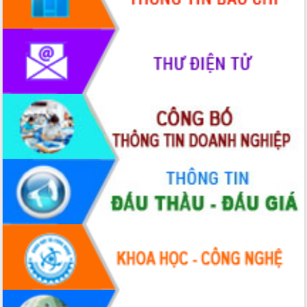
Rộn ràng lễ hội truyền thống Sông
nước Đà Nông lần thứ I năm 2026
Kỳ họp Chuyên đề lần thứ Năm, HĐND
tỉnh Đắk Lắk thông qua các nghị quyết
quan trọng
Thống nhất danh sách giới thiệu ứng
cử đại biểu Quốc hội khoá XVI và đại
biểu HĐND tỉnh Đắk Lắk, nhiệm kỳ
2026-2031
Phát động hai phong trào thi đua quan
trọng trong kỷ nguyên mới
Hội nghị lần thứ tư Ban Chỉ đạo công
tác bầu cử tỉnh Đắk Lắk
Hội nghị Báo cáo viên Trung ương
tháng 01/2026
Phó Thủ tướng Hồ Quốc Dũng đánh giá
cao kết quả Chiến dịch Quang Trung
tại Đắk Lắk
Hội nghị Ban Chấp hành Đảng bộ tỉnh
Đắk Lắk lần thứ 2 (mở rộng)