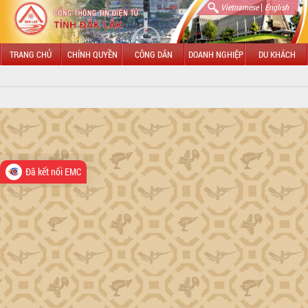
|
Vietnamese
English
TRANG CHỦ
CHÍNH QUYỀN
CÔNG DÂN
DOANH NGHIỆP
DU KHÁCH
GIỚI THIỆU
Tổng quan Đắk Lắk
HĐND tỉnh Đắk Lắk
Đã kết nối EMC
UBND tỉnh Đắk Lắk
LÃNH ĐẠO UBND TỈNH
Chủ tịch Đỗ Hữu Huy
Phó Chủ tịch Hồ Thị Nguyên Thảo
Phó Chủ tịch Nguyễn Thiên Văn