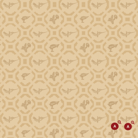
Phó Chủ tịch Trương Công Thái
Phó Chủ tịch Đào Mỹ
Phó Chủ tịch Y Nhuân Byă
TIN TỨC SỰ KIỆN
Tiếp cận thông tin
Kinh tế
Đột phá phát triển KHCN, ĐMST, CĐS
Văn hóa, Xã hội
Giảm nghèo về thông tin
Cải cách hành chính
Giáo dục, Khoa học, Công nghệ
Chương trình tái canh cây cà phê