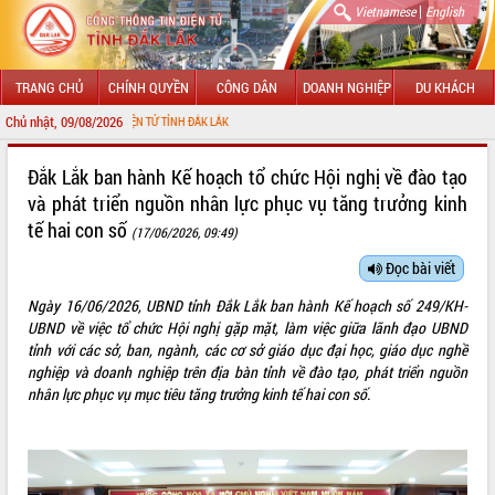
|
Vietnamese
English
TRANG CHỦ
CHÍNH QUYỀN
CÔNG DÂN
DOANH NGHIỆP
DU KHÁCH
Chủ nhật, 09/08/2026
G THÔNG TIN ĐIỆN TỬ TỈNH ĐẮK LẮK
GIỚI THIỆU
Đắk Lắk ban hành Kế hoạch tổ chức Hội nghị về đào tạo
và phát triển nguồn nhân lực phục vụ tăng trưởng kinh
LÃNH ĐẠO UBND TỈNH
tế hai con số
(17/06/2026, 09:49)
TIN TỨC SỰ KIỆN
Đọc bài viết
SỞ, BAN, NGÀNH
Ngày 16/06/2026, UBND tỉnh Đắk Lắk ban hành Kế hoạch số 249/KH-
UBND về việc tổ chức Hội nghị gặp mặt, làm việc giữa lãnh đạo UBND
UBND CÁC XÃ, PHƯỜNG
tỉnh với các sở, ban, ngành, các cơ sở giáo dục đại học, giáo dục nghề
nghiệp và doanh nghiệp trên địa bàn tỉnh về đào tạo, phát triển nguồn
THÔNG TIN CHỈ ĐẠO ĐIỀU HÀNH
nhân lực phục vụ mục tiêu tăng trưởng kinh tế hai con số.
HỆ THỐNG VĂN BẢN
VĂN BẢN HĐND TỈNH