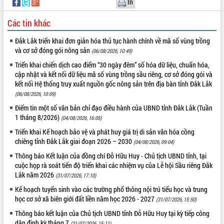
In
sầu riêng tại Đắk Lắk
Trình diễn nghệ thuật chế biến các
Các tin khác
món ăn từ sầu riêng
Đắk Lắk công bố Quy hoạch và xúc
Đắk Lắk triển khai đơn giản hóa thủ tục hành chính về mã số vùng trồng
tiến đầu tư tỉnh
và cơ sở đóng gói nông sản
(06/08/2026, 10:49)
Ngành cá ngừ Đắk Lắk chủ động thích
Triển khai chiến dịch cao điểm “30 ngày đêm” số hóa dữ liệu, chuẩn hóa,
ứng để giữ vững thị trường xuất khẩu
cập nhật và kết nối dữ liệu mã số vùng trồng sầu riêng, cơ sở đóng gói và
Diễn đàn Kinh tế tư nhân Việt Nam đột
kết nối Hệ thống truy xuất nguồn gốc nông sản trên địa bàn tỉnh Đắk Lắk
phá cơ chế - Hợp tác công tư
(06/08/2026, 10:09)
Đề án 06 tạo bước ngoặt đột phá trong
Điểm tin một số văn bản chỉ đạo điều hành của UBND tỉnh Đắk Lắk (Tuần
cải cách hành chính tỉnh Đắk Lắk
1 tháng 8/2026)
(04/08/2026, 16:05)
Kết nối tour, đẩy mạnh chuyển đổi số
Triển khai Kế hoạch bảo vệ và phát huy giá trị di sản văn hóa cồng
để phát triển du lịch Đắk Lắk
chiêng tỉnh Đắk Lắk giai đoạn 2026 – 2030
(04/08/2026, 09:04)
Khởi động Dự án Đầu tư xây dựng hạ
Thông báo Kết luận của đồng chí Đỗ Hữu Huy - Chủ tịch UBND tỉnh, tại
tầng kỹ thuật Cụm công nghiệp Tân
cuộc họp rà soát tiến độ triển khai các nhiệm vụ của Lễ hội Sầu riêng Đắk
Tiến
Lắk năm 2026
(31/07/2026, 17:10)
Gặp mặt các cơ quan báo chí nhân Kỷ
Kế hoạch tuyển sinh vào các trường phổ thông nội trú tiểu học và trung
niệm 101 năm Ngày Báo chí Cách
học cơ sở xã biên giới đất liền năm học 2026 - 2027
(31/07/2026, 15:50)
mạng Việt Nam
Thông báo kết luận của Chủ tịch UBND tỉnh Đỗ Hữu Huy tại kỳ tiếp công
Đắk Lắk sơ kết 4 năm triển khai thực
dân định kỳ tháng 7
(31/07/2026, 15:11)