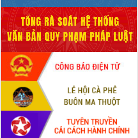
UBND tỉnh họp báo định kỳ tháng 4
năm 2026
Hội thảo khoa học “Giải pháp thúc đẩy
phát triển nền kinh tế xanh tại tỉnh
Đắk Lắk”
Tăng cường giám sát, đôn đốc thực
hiện nhiệm vụ quản lý tài sản công
hàng tuần
Tháo gỡ những vướng mắc, đẩy mạnh
công tác cải cách thủ tục hành chính
tại Trung tâm Phục vụ hành chính
công tỉnh
Đắk Lắk: Tôn vinh 46 giải pháp tại Hội
thi Sáng tạo Kỹ thuật 2024 - 2025
Đắk Lắk rà soát, điều chỉnh Đề án 190
về phát triển nuôi trồng thủy sản
Phó Chủ tịch UBND tỉnh Đắk Lắk
Trương Công Thái kiểm tra thực địa
Dự án cao tốc Khánh Hòa - Buôn Ma
Thuột