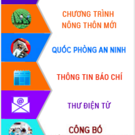
Định vị cà phê Việt Nam như một “di
sản sống” trong dòng chảy toàn cầu
Xây dựng nông thôn mới: Nâng cao đời
sống người dân từ những mô hình thiết
thực
Quyết liệt tháo gỡ vướng mắc, đẩy
nhanh tiến độ các dự án trọng điểm
trong Khu kinh tế Nam Phú Yên
Hòn Yến phát triển du lịch gắn với bảo
tồn biển
Lấy ý kiến điều chỉnh Quy hoạch tỉnh
Đắk Lắk thời kỳ 2021-2030, tầm nhìn
đến năm 2050
Phát động chiến dịch 30 ngày đêm
giải phóng mặt bằng Tuyến đường bộ
ven biển
Đắk Lắk nỗ lực thúc đẩy tăng trưởng
kinh tế từ 10% trở lên trong Quý
II/2026
Đắk Lắk ký kết thỏa thuận hợp tác về
chuyển đổi số giai đoạn 2026 – 2030