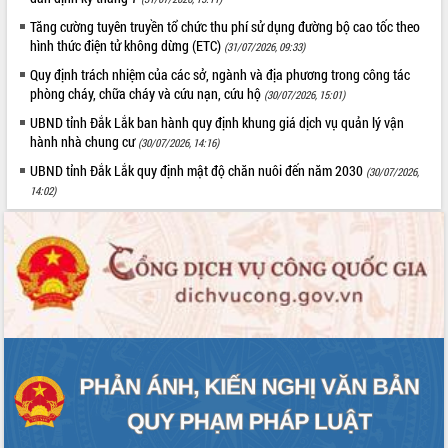
hiện Đề án 06 của Chính phủ
Tăng cường tuyên truyền tổ chức thu phí sử dụng đường bộ cao tốc theo
Họp báo thông tin về Hội nghị Công bố
hình thức điện tử không dừng (ETC)
Quy hoạch và Xúc tiến đầu tư tỉnh Đắk
(31/07/2026, 09:33)
Lắk
Quy định trách nhiệm của các sở, ngành và địa phương trong công tác
Khơi thông điểm nghẽn, đẩy nhanh
phòng cháy, chữa cháy và cứu nạn, cứu hộ
(30/07/2026, 15:01)
giải ngân vốn khắc phục thiên tai
UBND tỉnh Đắk Lắk ban hành quy định khung giá dịch vụ quản lý vận
HĐND tỉnh thông qua điều chỉnh Quy
hành nhà chung cư
(30/07/2026, 14:16)
hoạch tỉnh thời kỳ 2021-2030
UBND tỉnh Đắk Lắk quy định mật độ chăn nuôi đến năm 2030
(30/07/2026,
Hội thảo góp ý hồ sơ điều chỉnh quy
14:02)
hoạch tỉnh Đắk Lắk thời kỳ 2021-2030,
tầm nhìn đến năm 2050
Nâng cao hiệu quả hoạt động của các
doanh nghiệp nhà nước
Hội nghị triển khai kết nối mạng
truyền số liệu chuyên dùng phục vụ cơ
quan Đảng, Nhà nước
Lễ phát động chuỗi hoạt động chung
tay làm sạch môi trường
Xã Ea Kar bước chuyển mình trong
công tác cải cách hành chính mô hình
mới