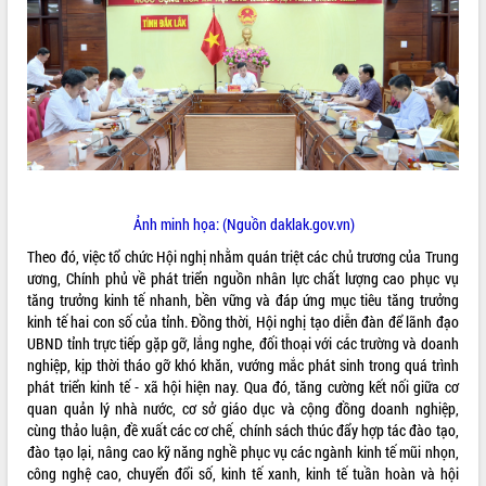
ĐIỂM TIN VĂN BẢN
QUY HOẠCH - KẾ HOẠCH
Ảnh minh họa: (Nguồn daklak.gov.vn)
Theo đó, việc tổ chức Hội nghị nhằm quán triệt các chủ trương của Trung
ương, Chính phủ về phát triển nguồn nhân lực chất lượng cao phục vụ
tăng trưởng kinh tế nhanh, bền vững và đáp ứng mục tiêu tăng trưởng
kinh tế hai con số của tỉnh
. Đồng thời, Hội nghị tạo diễn đàn để lãnh đạo
UBND tỉnh trực tiếp gặp gỡ, lắng nghe, đối thoại với các trường và doanh
nghiệp, kịp thời tháo gỡ khó khăn, vướng mắc phát sinh trong quá trình
phát triển kinh tế - xã hội hiện nay
. Qua đó, tăng cường kết nối giữa cơ
quan quản lý nhà nước, cơ sở giáo dục và cộng đồng doanh nghiệp,
cùng thảo luận, đề xuất các cơ chế, chính sách thúc đẩy hợp tác đào tạo,
đào tạo lại, nâng cao kỹ năng nghề phục vụ các ngành kinh tế mũi nhọn,
công nghệ cao, chuyển đổi số, kinh tế xanh, kinh tế tuần hoàn và hội