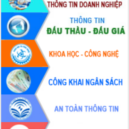
với Tập đoàn Bưu chính Viễn thông
Việt Nam
Thứ trưởng Bộ Y tế làm việc với tỉnh
Đắk Lắk về phát triển nhân lực y tế
cho trạm y tế cấp xã
Du lịch Đắk Lắk nâng tầm trải nghiệm
du khách thông qua Hệ thống cơ sở dữ
liệu và Bản đồ số
Tập huấn ứng dụng trí tuệ nhân tạo (AI)
trong thương mại điện tử năm 2026
Đoàn đại biểu Quốc hội tỉnh Đắk Lắk
trao đổi thông tin trước Kỳ họp thứ
nhất, Quốc hội khóa XVI
Quyết liệt cải cách hành chính, khơi
thông nguồn lực phát triển
Nâng cao hiệu lực, hiệu quả HĐND
tỉnh thông qua hiện đại hóa hành chính
Xã Ea Phê gắn cải cách hành chính với
chuyển đổi số
Phó Chủ tịch Thường trực UBND tỉnh