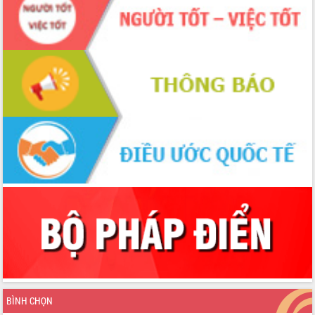
Hồ Thị Nguyên Thảo làm việc tại Trung
tâm Phục vụ hành chính công xã Ea
Phê
Xây dựng nền hành chính số đồng
hành cùng nông dân dân, doanh nghiệp
Giai đoạn 2026-2030, Đắk Lắk phấn
đấu có 77% xã đạt chuẩn nông thôn
mới
Chuyển đổi số 'mở đường' cho nông
nghiệp Đắk Lắk tăng trưởng bứt phá
Triển khai đồng bộ đo đạc, lập hồ sơ
địa chính, hoàn thiện cơ sở dữ liệu đất
đai
Ứng dụng sinh trắc học - Bước tiến
trong hành trình chuyển đổi số tại Đắk
Lắk
Đắk Lắk nâng cao hiệu quả công tác
Đảng từ Sổ tay đảng viên điện tử
Đắk Lắk đẩy mạnh nuôi biển công
nghệ, hướng tới phát triển thủy sản
BÌNH CHỌN
bền vững