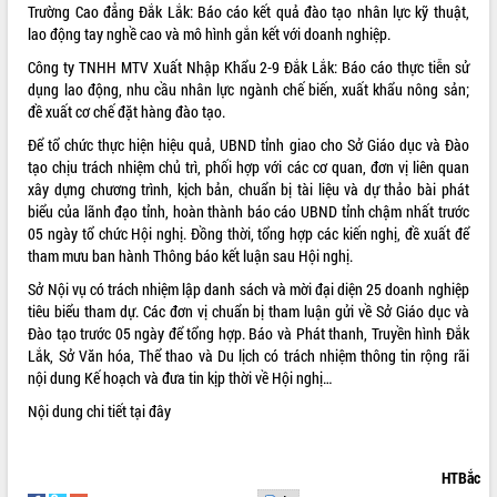
Trường Cao đẳng Đắk Lắk: Báo cáo kết quả đào tạo nhân lực kỹ thuật,
Kỳ họp thứ Hai, Hội đồng nhân dân
lao động tay nghề cao và mô hình gắn kết với doanh nghiệp
.
tỉnh khóa XI quyết nghị nhiều nội dung
Công ty TNHH MTV Xuất Nhập Khẩu 2-9 Đắk Lắk: Báo cáo thực tiễn sử
quan trọng
dụng lao động, nhu cầu nhân lực ngành chế biến, xuất khẩu nông sản;
Bí thư Tỉnh ủy Lương Nguyễn Minh
đề xuất cơ chế đặt hàng đào tạo
.
Triết thăm, tặng quà người có công với
cách mạng
LIÊN KẾT WEB
Để tổ chức thực hiện hiệu quả, UBND tỉnh giao cho Sở Giáo dục và Đào
tạo chịu trách nhiệm chủ trì, phối hợp với các cơ quan, đơn vị liên quan
Rà soát, hoàn thiện hệ thống thiết chế
xây dựng chương trình, kịch bản, chuẩn bị tài liệu và dự thảo bài phát
văn hóa, thể thao đáp ứng yêu cầu
biểu của lãnh đạo tỉnh, hoàn thành báo cáo UBND tỉnh chậm nhất trước
phát triển mới
05 ngày tổ chức Hội nghị
. Đồng thời, tổng hợp các kiến nghị, đề xuất để
Thường trực HĐND tỉnh Đắk Lắk gặp
THỐNG KÊ TRUY CẬP
tham mưu ban hành Thông báo kết luận sau Hội nghị
.
mặt Đoàn chuyên gia y tế TP. Hồ Chí
Minh
Hôm nay:
26259
Sở Nội vụ có trách nhiệm lập danh sách và mời đại diện 25 doanh nghiệp
tiêu biểu tham dự
. Các đơn vị chuẩn bị tham luận gửi về Sở Giáo dục và
Lễ truy điệu và an táng hài cốt liệt sĩ
Tất cả:
66111927
Đào tạo trước 05 ngày để tổng hợp
. Báo và Phát thanh, Truyền hình Đắk
tại Nghĩa trang Liệt sĩ xã Sơn Hòa
Lắk, Sở Văn hóa, Thể thao và Du lịch có trách nhiệm thông tin rộng rãi
Bàn giải pháp tháo gỡ khó khăn trong
nội dung Kế hoạch và đưa tin kịp thời về Hội nghị
…
xuất khẩu sầu riêng và triển khai quy
định EUDR
Nội dung chi tiết
tại đây
Thứ trưởng Bộ Nông nghiệp và Môi
trường Nguyễn Hoàng Hiệp khảo sát
HTBắc
vùng trồng và doanh nghiệp đóng gói