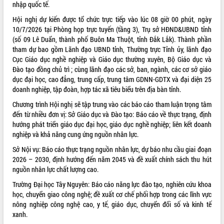
nhập quốc tế
.
VIDEO
Hội nghị dự kiến được tổ chức trực tiếp vào lúc 08 giờ 00 phút, ngày
10/7/2026 tại Phòng họp trực tuyến (tầng 3), Trụ sở HĐND&UBND tỉnh
(số 09 Lê Duẩn, thành phố Buôn Ma Thuột, tỉnh Đắk Lắk)
. Thành phần
tham dự bao gồm Lãnh đạo UBND tỉnh, Thường trực Tỉnh ủy, lãnh đạo
Cục Giáo dục nghề nghiệp và Giáo dục thường xuyên, Bộ Giáo dục và
Đào tạo đồng chủ trì
; cùng lãnh đạo các sở, ban, ngành, các cơ sở giáo
dục đại học, cao đẳng, trung cấp, trung tâm GDNN-GDTX và đại diện 25
doanh nghiệp, tập đoàn, hợp tác xã tiêu biểu trên địa bàn tỉnh
.
Chương trình Hội nghị sẽ tập trung vào các báo cáo tham luận trọng tâm
Trailer Lễ hội Sầu riêng Đắk Lắk năm
đến từ nhiều đơn vị
:
Sở Giáo dục và Đào tạo: Báo cáo về thực trạng, định
2026
hướng phát triển giáo dục đại học, giáo dục nghề nghiệp; liên kết doanh
nghiệp và khả năng cung ứng nguồn nhân lực
.
Khám bệnh, cấp phát thuốc miễn phí
và tặng quà người dân xã Cư Pui
Sở Nội vụ: Báo cáo thực trạng nguồn nhân lực, dự báo nhu cầu giai đoạn
Hội nghị UBND tỉnh Đắk Lắk thường kỳ
2026 – 2030, định hướng đến năm 2045 và đề xuất chính sách thu hút
tháng 7/2026
nguồn nhân lực chất lượng cao
.
Lễ truy tặng danh hiệu “Bà Mẹ Việt
Trường Đại học Tây Nguyên: Báo cáo năng lực đào tạo, nghiên cứu khoa
ALBUM ẢNH
Nam Anh hùng” và trao Huân chương
học, chuyển giao công nghệ; đề xuất cơ chế phối hợp trong các lĩnh vực
Lao động
nông nghiệp công nghệ cao, y tế, giáo dục, chuyển đổi số và kinh tế
UBND tỉnh Đắk Lắk triển khai nhiệm
xanh
.
vụ 6 tháng cuối năm 2026