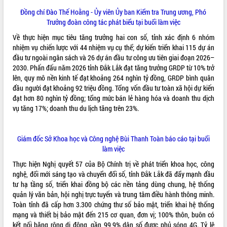
phá cơ chế - Hợp tác công tư
Đồng chí Đào Thế Hoằng - Ủy viên Ủy ban Kiểm tra Trung ương, Phó
Đề án 06 tạo bước ngoặt đột phá trong
Trưởng đoàn công tác phát biểu tại buổi làm việc
cải cách hành chính tỉnh Đắk Lắk
Về thực hiện mục tiêu tăng trưởng hai con số, tỉnh xác định 6 nhóm
Kết nối tour, đẩy mạnh chuyển đổi số
nhiệm vụ chiến lược với 44 nhiệm vụ cụ thể; dự kiến triển khai 115 dự án
để phát triển du lịch Đắk Lắk
đầu tư ngoài ngân sách và 26 dự án đầu tư công ưu tiên giai đoạn 2026–
Khởi động Dự án Đầu tư xây dựng hạ
2030. Phấn đấu năm 2026 tỉnh Đắk Lắk đạt tăng trưởng GRDP từ 10% trở
tầng kỹ thuật Cụm công nghiệp Tân
lên, quy mô nền kinh tế đạt khoảng 264 nghìn tỷ đồng, GRDP bình quân
Tiến
đầu người đạt khoảng 92 triệu đồng. Tổng vốn đầu tư toàn xã hội dự kiến
Gặp mặt các cơ quan báo chí nhân Kỷ
đạt hơn 80 nghìn tỷ đồng; tổng mức bán lẻ hàng hóa và doanh thu dịch
niệm 101 năm Ngày Báo chí Cách
vụ tăng 17%; doanh thu du lịch tăng trên 23%.
mạng Việt Nam
Đắk Lắk sơ kết 4 năm triển khai thực
Giám đốc Sở Khoa học và Công nghệ Bùi Thanh Toàn báo cáo tại buổi
hiện Đề án 06 của Chính phủ
làm việc
Họp báo thông tin về Hội nghị Công bố
Quy hoạch và Xúc tiến đầu tư tỉnh Đắk
Thực hiện Nghị quyết 57 của Bộ Chính trị về phát triển khoa học, công
Lắk
nghệ, đổi mới sáng tạo và chuyển đổi số, tỉnh Đắk Lắk đã đẩy mạnh đầu
tư hạ tầng số, triển khai đồng bộ các nền tảng dùng chung, hệ thống
Khơi thông điểm nghẽn, đẩy nhanh
quản lý văn bản, hội nghị trực tuyến và trung tâm điều hành thông minh.
giải ngân vốn khắc phục thiên tai
Toàn tỉnh đã cấp hơn 3.300 chứng thư số bảo mật, triển khai hệ thống
HĐND tỉnh thông qua điều chỉnh Quy
mạng và thiết bị bảo mật đến 215 cơ quan, đơn vị; 100% thôn, buôn có
hoạch tỉnh thời kỳ 2021-2030
kết nối băng rộng di động, gần 99,9% dân số được phủ sóng 4G. Tỷ lệ