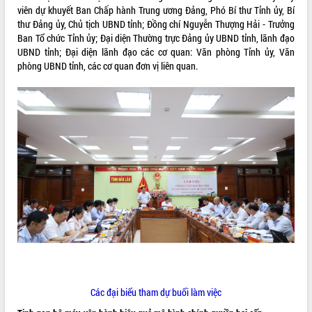
viên dự khuyết Ban Chấp hành Trung ương Đảng, Phó Bí thư Tỉnh ủy, Bí
ĐIỂM TIN VĂN BẢN
thư Đảng ủy, Chủ tịch UBND tỉnh; Đồng chí Nguyễn Thượng Hải - Trưởng
Ban Tổ chức Tỉnh ủy; Đại diện Thường trực Đảng ủy UBND tỉnh, lãnh đạo
QUY HOẠCH - KẾ HOẠCH
UBND tỉnh; Đại diện lãnh đạo các cơ quan: Văn phòng Tỉnh ủy, Văn
phòng UBND tỉnh, các cơ quan đơn vị liên quan.
Các đại biểu tham dự buổi làm việc