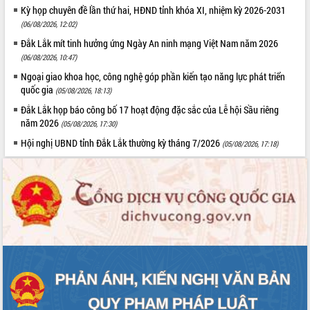
2026-2031
Kỳ họp chuyên đề lần thứ hai, HĐND tỉnh khóa XI, nhiệm kỳ 2026-2031
Đảm bảo cuộc bầu cử đại biểu Quốc
(06/08/2026, 12:02)
hội và đại biểu HĐND các cấp diễn ra
Đắk Lắk mít tinh hưởng ứng Ngày An ninh mạng Việt Nam năm 2026
an toàn, hiệu quả, đúng quy định
(06/08/2026, 10:47)
Thủ tướng Chính phủ Phạm Minh Chính
Ngoại giao khoa học, công nghệ góp phần kiến tạo năng lực phát triển
kiểm tra, chỉ đạo hoàn thành các dự
quốc gia
(05/08/2026, 18:13)
án cao tốc và thăm khu tái định cư tại
Đắk Lắk
Đắk Lắk họp báo công bố 17 hoạt động đặc sắc của Lễ hội Sầu riêng
năm 2026
Sôi nổi Hội đua ngựa truyền thống Gò
(05/08/2026, 17:30)
Thì Thùng mừng Xuân Bính Ngọ 2026
Hội nghị UBND tỉnh Đắk Lắk thường kỳ tháng 7/2026
(05/08/2026, 17:18)
Lãnh đạo tỉnh dâng hương tưởng niệm
tại Đập Đồng Cam đầu Xuân Bính Ngọ
Ngành nông nghiệp phấn đấu tăng
trưởng đạt 5,86% trong năm 2026
UBND tỉnh Đắk Lắk triển khai công tác
quốc phòng, quân sự địa phương năm
2026
Đắk Lắk tập trung toàn lực khắc phục
tồn tại IUU, sẵn sàng làm việc với
Đoàn thanh tra EC
Chủ tịch UBND tỉnh Tạ Anh Tuấn thăm,