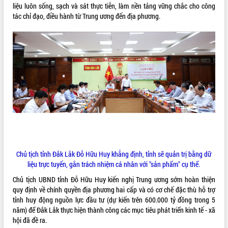
liệu luôn sống, sạch và sát thực tiễn, làm nền tảng vững chắc cho công
Tập huấn ứng dụng trí tuệ nhân tạo (AI)
tác chỉ đạo, điều hành từ Trung ương đến địa phương.
trong thương mại điện tử năm 2026
Đoàn đại biểu Quốc hội tỉnh Đắk Lắk
trao đổi thông tin trước Kỳ họp thứ
nhất, Quốc hội khóa XVI
Quyết liệt cải cách hành chính, khơi
thông nguồn lực phát triển
Nâng cao hiệu lực, hiệu quả HĐND
tỉnh thông qua hiện đại hóa hành chính
Xã Ea Phê gắn cải cách hành chính với
chuyển đổi số
Phó Chủ tịch Thường trực UBND tỉnh
Hồ Thị Nguyên Thảo làm việc tại Trung
tâm Phục vụ hành chính công xã Ea
Chủ tịch tỉnh Đắk Lắk Đỗ Hữu Huy khẳng định, tỉnh sẽ quản trị bằng dữ
Phê
liệu trực tuyến, gắn trách nhiệm cá nhân với "sản phẩm" cụ thể.
Xây dựng nền hành chính số đồng
Chủ tịch UBND tỉnh Đỗ Hữu Huy kiến nghị Trung ương sớm hoàn thiện
hành cùng nông dân dân, doanh nghiệp
quy định về chính quyền địa phương hai cấp và có cơ chế đặc thù hỗ trợ
Giai đoạn 2026-2030, Đắk Lắk phấn
tỉnh huy động nguồn lực đầu tư (dự kiến trên 600.000 tỷ đồng trong 5
đấu có 77% xã đạt chuẩn nông thôn
năm) để Đắk Lắk thực hiện thành công các mục tiêu phát triển kinh tế - xã
mới
hội đã đề ra.