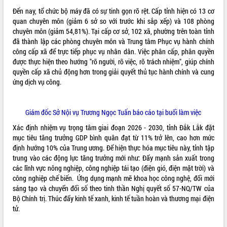
phát triển mới
Đến nay, tổ chức bộ máy đã có sự tinh gọn rõ rệt. Cấp tỉnh hiện có 13 cơ
quan chuyên môn (giảm 6 sở so với trước khi sắp xếp) và 108 phòng
Thường trực HĐND tỉnh Đắk Lắk gặp
chuyên môn (giảm 54,81%). Tại cấp cơ sở, 102 xã, phường trên toàn tỉnh
mặt Đoàn chuyên gia y tế TP. Hồ Chí
đã thành lập các phòng chuyên môn và Trung tâm Phục vụ hành chính
Minh
THỐNG KÊ TRUY CẬP
công cấp xã để trực tiếp phục vụ nhân dân. Việc phân cấp, phân quyền
Lễ truy điệu và an táng hài cốt liệt sĩ
được thực hiện theo hướng "rõ người, rõ việc, rõ trách nhiệm", giúp chính
tại Nghĩa trang Liệt sĩ xã Sơn Hòa
Hôm nay:
27136
quyền cấp xã chủ động hơn trong giải quyết thủ tục hành chính và cung
Bàn giải pháp tháo gỡ khó khăn trong
Tất cả:
66039876
ứng dịch vụ công.
xuất khẩu sầu riêng và triển khai quy
định EUDR
Thứ trưởng Bộ Nông nghiệp và Môi
Giám đốc Sở Nội vụ Trương Ngọc Tuấn báo cáo tại buổi làm việc
trường Nguyễn Hoàng Hiệp khảo sát
Xác định nhiệm vụ trọng tâm giai đoạn 2026 - 2030, tỉnh Đắk Lắk đặt
vùng trồng và doanh nghiệp đóng gói
mục tiêu tăng trưởng GDP bình quân đạt từ 11% trở lên, cao hơn mức
sầu riêng tại Đắk Lắk
định hướng 10% của Trung ương. Để hiện thực hóa mục tiêu này, tỉnh tập
Trình diễn nghệ thuật chế biến các
trung vào các động lực tăng trưởng mới như: Đẩy mạnh sản xuất trong
món ăn từ sầu riêng
các lĩnh vực nông nghiệp, công nghiệp tái tạo (điện gió, điện mặt trời) và
Đắk Lắk công bố Quy hoạch và xúc
công nghiệp chế biến. Ứng dụng mạnh mẽ khoa học công nghệ, đổi mới
tiến đầu tư tỉnh
sáng tạo và chuyển đổi số theo tinh thần Nghị quyết số 57-NQ/TW của
Bộ Chính trị. Thúc đẩy kinh tế xanh, kinh tế tuần hoàn và thương mại điện
Ngành cá ngừ Đắk Lắk chủ động thích
tử.
ứng để giữ vững thị trường xuất khẩu
Diễn đàn Kinh tế tư nhân Việt Nam đột