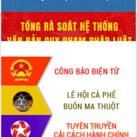
chúc mừng các bệnh viện nhân Ngày
Thầy thuốc Việt Nam
Rộn ràng lễ hội truyền thống Sông
nước Đà Nông lần thứ I năm 2026
Kỳ họp Chuyên đề lần thứ Năm, HĐND
tỉnh Đắk Lắk thông qua các nghị quyết
quan trọng
Thống nhất danh sách giới thiệu ứng
cử đại biểu Quốc hội khoá XVI và đại
biểu HĐND tỉnh Đắk Lắk, nhiệm kỳ
2026-2031
Phát động hai phong trào thi đua quan
trọng trong kỷ nguyên mới
Hội nghị lần thứ tư Ban Chỉ đạo công
tác bầu cử tỉnh Đắk Lắk
Hội nghị Báo cáo viên Trung ương
tháng 01/2026
Phó Thủ tướng Hồ Quốc Dũng đánh giá
cao kết quả Chiến dịch Quang Trung
tại Đắk Lắk