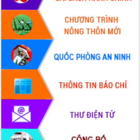
Hội nghị Ban Chấp hành Đảng bộ tỉnh
Đắk Lắk lần thứ 2 (mở rộng)
Tập trung giải phóng mặt bằng, đẩy
nhanh tiến độ Tuyến đường bộ ven
biển
Gỡ khó, khởi công xây dựng, sửa chữa
toàn bộ nhà ở cho hộ dân đúng tiến độ
đề ra
UBND tỉnh Đắk Lắk tổng kết công tác
quốc phòng, quân sự địa phương năm
2025
Tập trung triển khai quyết liệt, đồng bộ
các giải pháp nhằm thực hiện hiệu quả
các nhiệm vụ đề ra năm 2025
Phát huy vai trò của người có uy tín
trong phòng chống tảo hôn và hôn
nhân cận huyết thống
Nông sản Tây Nguyên thu hút doanh
nghiệp nước ngoài
Đắk Lắk định vị thương hiệu du lịch
“Biển – Rừng – Cà phê” trong không