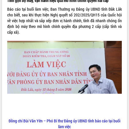
Tinh gọn bộ máy, vận hành hiệu quả mô hình chính quyền hai cấp
VIDEO
Báo cáo tại buổi làm việc, Ban Thường vụ Đảng ủy UBND tỉnh Đắk Lắk
cho biết, sau khi thực hiện Nghị quyết số 202/2025/QH15 của Quốc hội
Loading the player...
về việc hợp nhất và sắp xếp đơn vị hành chính, tỉnh đã nhanh chóng ổn
định bộ máy theo mô hình chính quyền địa phương 2 cấp (cấp tỉnh và
Khám bệnh, cấp phát thuốc miễn phí
cấp xã).
và tặng quà người dân xã Cư Pui
Hội nghị UBND tỉnh Đắk Lắk thường kỳ
tháng 7/2026
Lễ truy tặng danh hiệu “Bà Mẹ Việt
Nam Anh hùng” và trao Huân chương
Lao động
ALBUM ẢNH
UBND tỉnh Đắk Lắk triển khai nhiệm
vụ 6 tháng cuối năm 2026
Kỳ họp thứ Hai, Hội đồng nhân dân
tỉnh khóa XI quyết nghị nhiều nội dung
quan trọng
Bí thư Tỉnh ủy Lương Nguyễn Minh
Triết thăm, tặng quà người có công với
cách mạng
Đồng chí Bùi Văn Yên – Phó Bí thư Đảng ủy UBND tỉnh báo cáo tại buổi
Rà soát, hoàn thiện hệ thống thiết chế
làm việc
văn hóa, thể thao đáp ứng yêu cầu
LIÊN KẾT WEB