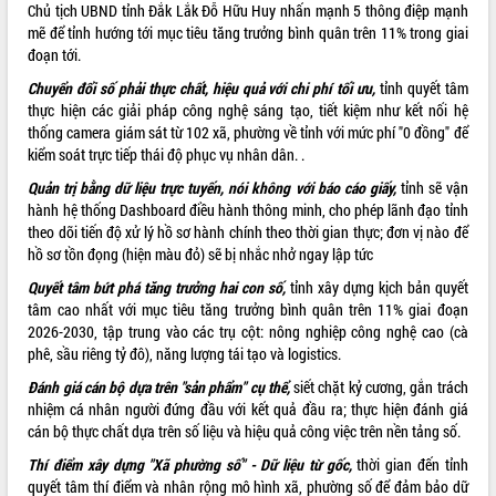
Hòn Yến phát triển du lịch gắn với bảo
Chủ tịch UBND tỉnh Đắk Lắk Đỗ Hữu Huy nhấn mạnh 5 thông điệp mạnh
tồn biển
mẽ để tỉnh hướng tới mục tiêu tăng trưởng bình quân trên 11% trong giai
đoạn tới.
Lấy ý kiến điều chỉnh Quy hoạch tỉnh
Đắk Lắk thời kỳ 2021-2030, tầm nhìn
Chuyển đổi số phải thực chất, hiệu quả với chi phí tối ưu,
tỉnh quyết tâm
đến năm 2050
thực hiện các giải pháp công nghệ sáng tạo, tiết kiệm như kết nối hệ
Phát động chiến dịch 30 ngày đêm
thống camera giám sát từ 102 xã, phường về tỉnh với mức phí "0 đồng" để
giải phóng mặt bằng Tuyến đường bộ
kiểm soát trực tiếp thái độ phục vụ nhân dân. .
ven biển
Quản trị bằng dữ liệu trực tuyến, nói không với báo cáo giấy,
tỉnh sẽ vận
Đắk Lắk nỗ lực thúc đẩy tăng trưởng
hành hệ thống Dashboard điều hành thông minh, cho phép lãnh đạo tỉnh
kinh tế từ 10% trở lên trong Quý
theo dõi tiến độ xử lý hồ sơ hành chính theo thời gian thực; đơn vị nào để
II/2026
hồ sơ tồn đọng (hiện màu đỏ) sẽ bị nhắc nhở ngay lập tức
Đắk Lắk ký kết thỏa thuận hợp tác về
Quyết tâm bứt phá tăng trưởng hai con số,
tỉnh xây dựng kịch bản quyết
chuyển đổi số giai đoạn 2026 – 2030
tâm cao nhất với mục tiêu tăng trưởng bình quân trên 11% giai đoạn
với Tập đoàn Bưu chính Viễn thông
2026-2030, tập trung vào các trụ cột: nông nghiệp công nghệ cao (cà
Việt Nam
phê, sầu riêng tỷ đô), năng lượng tái tạo và logistics.
Thứ trưởng Bộ Y tế làm việc với tỉnh
Đánh giá cán bộ dựa trên "sản phẩm" cụ thể,
siết chặt kỷ cương, gắn trách
Đắk Lắk về phát triển nhân lực y tế
nhiệm cá nhân người đứng đầu với kết quả đầu ra; thực hiện đánh giá
cho trạm y tế cấp xã
cán bộ thực chất dựa trên số liệu và hiệu quả công việc trên nền tảng số.
Du lịch Đắk Lắk nâng tầm trải nghiệm
du khách thông qua Hệ thống cơ sở dữ
Thí điểm xây dựng "Xã phường số" - Dữ liệu từ gốc,
thời gian đến tỉnh
liệu và Bản đồ số
quyết tâm thí điểm và nhân rộng mô hình xã, phường số để đảm bảo dữ