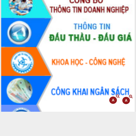
gian phát triển mới
Hội nghị chia sẻ kinh nghiệm, chuyển
giao kỹ thuật y tế, định hướng phát
triển chuyên sâu đến 2030
Chuyển đổi số mở ra không gian phát
triển trong lĩnh vực văn hóa, du lịch
Công bố quyết định của Ban Thường
vụ Tỉnh ủy về công tác cán bộ.
Thủ tướng Phạm Minh Chính: Khẩn
trương tái thiết cuộc sống người dân
sau thiên tai
Tập trung nâng cao chất lượng, tổ
chức sản xuất sầu riêng theo hướng
bền vững
Đẩy nhanh công tác khắc phục, ổn
định đời sống Nhân dân sau bão số 13
Bí thư Tỉnh ủy Lương Nguyễn Minh
Triết dự Ngày hội đại đoàn kết tại
Buôn Đăk Tuôr, xã Cư Pui
Khởi công xây dựng Trường Phổ thông