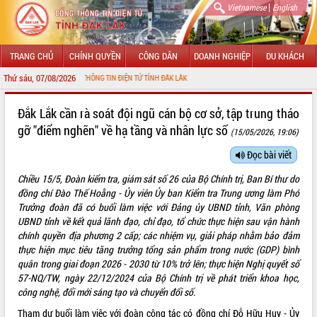
|
Vietnamese
English
TRANG CHỦ
CHÍNH QUYỀN
CÔNG DÂN
DOANH NGHIỆP
DU KHÁCH
Thứ sáu, 07/08/2026
VỚI CỔNG THÔNG TIN ĐIỆN TỬ TỈNH ĐẮK LẮK
GIỚI THIỆU
Đắk Lắk cần rà soát đội ngũ cán bộ cơ sở, tập trung tháo
gỡ "điểm nghẽn" về hạ tầng và nhân lực số
(15/05/2026, 19:06)
LÃNH ĐẠO UBND TỈNH
Đọc bài viết
TIN TỨC SỰ KIỆN
Chiều 15/5, Đoàn kiểm tra, giám sát số 26 của Bộ Chính trị, Ban Bí thư do
SỞ, BAN, NGÀNH
đồng chí Đào Thế Hoằng - Ủy viên Ủy ban Kiểm tra Trung ương làm Phó
Trưởng đoàn đã có buổi làm việc với Đảng ủy UBND tỉnh, Văn phòng
UBND CÁC XÃ, PHƯỜNG
UBND tỉnh về kết quả lãnh đạo, chỉ đạo, tổ chức thực hiện sau vận hành
chính quyền địa phương 2 cấp; các nhiệm vụ, giải pháp nhằm bảo đảm
thực hiện mục tiêu tăng trưởng tổng sản phẩm trong nước (GDP) bình
THÔNG TIN CHỈ ĐẠO ĐIỀU HÀNH
quân trong giai đoạn 2026 - 2030 từ 10% trở lên; thực hiện Nghị quyết số
57-NQ/TW, ngày 22/12/2024 của Bộ Chính trị về phát triển khoa học,
HỆ THỐNG VĂN BẢN
công nghệ, đổi mới sáng tạo và chuyển đổi số.
VĂN BẢN HĐND TỈNH
Tham dự buổi làm việc với đoàn công tác có đồng chí Đỗ Hữu Huy - Ủy