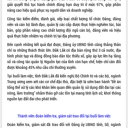
Hội thảo góp ý hồ sơ điều chỉnh quy
giải quyết thủ tục hành chính đúng hạn duy trì ở mức 97%, góp phần
hoạch tỉnh Đắk Lắk thời kỳ 2021-2030,
nâng cao hiệu quả phục vụ người dân và doanh nghiệp.
tầm nhìn đến năm 2050
Công tác kiểm điểm, đánh giá, xếp loại chất lượng tổ chức Đảng, đảng
Nâng cao hiệu quả hoạt động của các
viên và cán bộ lãnh đạo, quản lý các cấp được thực hiện nghiêm túc, bài
doanh nghiệp nhà nước
bản, góp phần nâng cao chất lượng đội ngũ cán bộ, đảng viên và hiệu
Hội nghị triển khai kết nối mạng
quả thực hiện nhiệm vụ chính trị tại địa phương.
truyền số liệu chuyên dùng phục vụ cơ
Bên cạnh những kết quả đạt được, Đảng ủy UBND tỉnh cũng thẳng thắn
quan Đảng, Nhà nước
chỉ ra những thách thức lớn. Đắk Lắk có địa bàn rộng thứ 3 cả nước, địa
Lễ phát động chuỗi hoạt động chung
hình phức tạp và đông đồng bào dân tộc thiểu số, gây áp lực lên hạ tầng
tay làm sạch môi trường
số và công tác quản lý. Nguồn lực của tỉnh còn hạn chế, hiện chỉ cân đối
Xã Ea Kar bước chuyển mình trong
được khoảng 45% nhu cầu chi thường xuyên.
công tác cải cách hành chính mô hình
Tại buổi làm việc, tỉnh Đắk Lắk đã kiến nghị Bộ Chính trị và các bộ, ngành
mới
Trung ương xem xét các cơ chế đặc thù, đặc biệt là sớm ban hành "Đề án
UBND tỉnh họp báo định kỳ tháng 4
tổng thể xử lý các khó khăn liên quan đến quản lý, sử dụng đất đai tại các
năm 2026
nông, lâm trường" nhằm tháo gỡ các tồn tại mang tính lịch sử, khơi thông
Hội thảo khoa học “Giải pháp thúc đẩy
nguồn lực đất đai cho phát triển.
phát triển nền kinh tế xanh tại tỉnh
Đắk Lắk”
Tăng cường giám sát, đôn đốc thực
Thành viên đoàn kiểm tra, giám sát trao đổi tại buổi làm việc
hiện nhiệm vụ quản lý tài sản công
Đoàn kiểm tra, giám sát đã trao đổi với Đảng ủy UBND tỉnh, Sở, ngành
hàng tuần