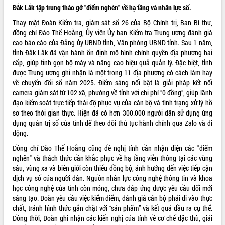
Chuyển đổi số 'mở đường' cho nông
Đắk Lắk tập trung tháo gỡ "điểm nghẽn" về hạ tầng và nhân lực số.
nghiệp Đắk Lắk tăng trưởng bứt phá
Thay mặt Đoàn Kiểm tra, giám sát số 26 của Bộ Chính trị, Ban Bí thư,
Triển khai đồng bộ đo đạc, lập hồ sơ
đồng chí Đào Thế Hoằng, Ủy viên Ủy ban Kiểm tra Trung ương đánh giá
địa chính, hoàn thiện cơ sở dữ liệu đất
cao báo cáo của Đảng ủy UBND tỉnh, Văn phòng UBND tỉnh. Sau 1 năm,
đai
tỉnh Đắk Lắk đã vận hành ổn định mô hình chính quyền địa phương hai
Ứng dụng sinh trắc học - Bước tiến
cấp, giúp tinh gọn bộ máy và nâng cao hiệu quả quản lý. Đặc biệt, tỉnh
trong hành trình chuyển đổi số tại Đắk
được Trung ương ghi nhận là một trong 11 địa phương có cách làm hay
Lắk
về chuyển đổi số năm 2025. Điểm sáng nổi bật là giải pháp kết nối
Đắk Lắk nâng cao hiệu quả công tác
camera giám sát từ 102 xã, phường về tỉnh với chi phí “0 đồng”, giúp lãnh
Đảng từ Sổ tay đảng viên điện tử
đạo kiểm soát trực tiếp thái độ phục vụ của cán bộ và tình trạng xử lý hồ
sơ theo thời gian thực. Hiện đã có hơn 300.000 người dân sử dụng ứng
Đắk Lắk đẩy mạnh nuôi biển công
dụng quản trị số của tỉnh để theo dõi thủ tục hành chính qua Zalo và di
nghệ, hướng tới phát triển thủy sản
động.
bền vững
Tập huấn nâng cao năng lực triển khai
Đồng chí Đào Thế Hoằng cũng đề nghị tỉnh cần nhận diện các "điểm
chuyển đổi số cho cán bộ, công chức
nghẽn" và thách thức cần khắc phục về hạ tầng viễn thông tại các vùng
cấp xã
sâu, vùng xa và biên giới còn thiếu đồng bộ, ảnh hưởng đến việc tiếp cận
dịch vụ số của người dân. Nguồn nhân lực công nghệ thông tin và khoa
Đắk Lắk phát động hưởng ứng Ngày
học công nghệ của tỉnh còn mỏng, chưa đáp ứng được yêu cầu đổi mới
Quyền của người tiêu dùng Việt Nam
sáng tạo. Đoàn yêu cầu việc kiểm điểm, đánh giá cán bộ phải đi vào thực
2026
chất, tránh hình thức gắn chặt với “sản phẩm” và kết quả đầu ra cụ thể.
Đẩy mạnh cải cách hành chính, quyết
Đồng thời, Đoàn ghi nhận các kiến nghị của tỉnh về cơ chế đặc thù, giải
tâm đạt được mục tiêu tăng trưởng