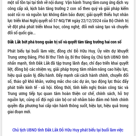
một số tồn tại tại tỉnh về nội dung: Vận hành Trung tâm cung ứng dịch vụ
Tháo gỡ những vướng mắc, đẩy mạnh
công cấp xã, kịch bản tăng trưởng 2 con số theo quý và giải pháp kiểm
công tác cải cách thủ tục hành chính
soát rủi ro và nguồn lực không đảm bảo được; giải quyết thiếu hụt nhân
tại Trung tâm Phục vụ hành chính
lực triển khai Nghị quyết số 57-NQ/TW ngày 22/12/2024 của Bộ Chính trị
công tỉnh
về đột phá phát triển khoa học, công nghệ, đổi mới sáng tạo và chuyển
Đắk Lắk: Tôn vinh 46 giải pháp tại Hội
đổi số quốc gia...
thi Sáng tạo Kỹ thuật 2024 - 2025
Đắk Lắk bứt phá trong quản trị số và quyết tâm tăng trưởng hai con số
Đắk Lắk rà soát, điều chỉnh Đề án 190
Phát biểu tại buổi làm việc, đồng chí Đỗ Hữu Huy, Ủy viên dự khuyết
về phát triển nuôi trồng thủy sản
Trung ương Đảng, Phó Bí thư Tỉnh ủy, Bí thư Đảng ủy, Chủ tịch UBND tỉnh
Phó Chủ tịch UBND tỉnh Đắk Lắk
nhấn mạnh, tỉnh Đắk Lắk đã tập trung lãnh đạo, chỉ đạo triển khai quyết
Trương Công Thái kiểm tra thực địa
liệt, đồng bộ các nhiệm vụ, giải pháp trọng tâm nhằm nâng cao hiệu lực,
Dự án cao tốc Khánh Hòa - Buôn Ma
hiệu quả quản lý, điều hành. Đẩy mạnh cải cách hành chính, chuyển đổi
Thuột
số, tháo gỡ khó khăn, vướng mắc cho các dự án, tạo động lực thúc đẩy
Định vị cà phê Việt Nam như một “di
phát triển kinh tế - xã hội. Đồng thời, tỉnh kiến nghị Đoàn công tác và
sản sống” trong dòng chảy toàn cầu
Trung ương tiếp tục quan tâm hoàn thiện cơ chế, chính sách, hỗ trợ
Xây dựng nông thôn mới: Nâng cao đời
nguồn lực, củng cố đội ngũ cán bộ cơ sở nhằm bảo đảm mô hình chính
sống người dân từ những mô hình thiết
quyền địa phương hai cấp vận hành thông suốt, hiệu lực, hiệu quả trong
thực
giai đoạn mới.
Quyết liệt tháo gỡ vướng mắc, đẩy
nhanh tiến độ các dự án trọng điểm
Chủ tịch UBND tỉnh Đắk Lắk Đỗ Hữu Huy phát biểu tại buổi làm việc
trong Khu kinh tế Nam Phú Yên