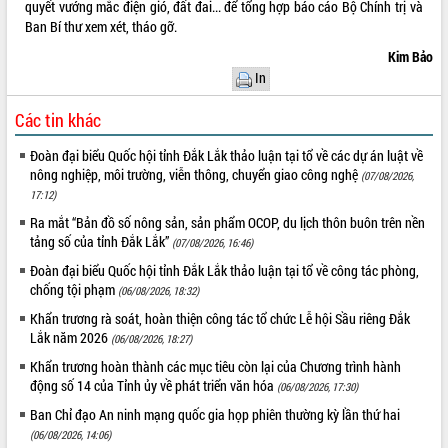
quyết vướng mắc điện gió, đất đai... để tổng hợp báo cáo Bộ Chính trị và
hai con số trong năm 2026
Ban Bí thư xem xét, tháo gỡ.
Tổ chức trang trọng Lễ hội Đền thờ
Kim Bảo
Lương Văn Chánh năm 2026
In
Phó Bí thư Tỉnh ủy Đắk Lắk Đỗ Hữu
Huy giữ chức Bí thư Đảng ủy Ủy Ban
Các tin khác
Nhân dân tỉnh
Bệnh án điện tử thúc đẩy chuyển đổi
Đoàn đại biểu Quốc hội tỉnh Đắk Lắk thảo luận tại tổ về các dự án luật về
số y tế tại Đắk Lắk
nông nghiệp, môi trường, viễn thông, chuyển giao công nghệ
(07/08/2026,
Chuyển đổi số thư viện: Mở rộng
17:12)
không gian tri thức trong thời đại số
Ra mắt “Bản đồ số nông sản, sản phẩm OCOP, du lịch thôn buôn trên nền
Đánh giá, rút kinh nghiệm công tác tổ
tảng số của tỉnh Đắk Lắk”
(07/08/2026, 16:46)
chức diễn tập trước ngày bầu cử
Đoàn đại biểu Quốc hội tỉnh Đắk Lắk thảo luận tại tổ về công tác phòng,
Chương trình “Gặp gỡ hữu nghị –
chống tội phạm
(06/08/2026, 18:32)
Friendship Meeting New Year 2026”
Khẩn trương rà soát, hoàn thiện công tác tổ chức Lễ hội Sầu riêng Đắk
Bầu cử Quốc hội và HĐND: Cử tri Đắk
Lắk năm 2026
(06/08/2026, 18:27)
Lắk gửi gắm niềm tin, kỳ vọng vào lá
Khẩn trương hoàn thành các mục tiêu còn lại của Chương trình hành
phiếu
động số 14 của Tỉnh ủy về phát triển văn hóa
(06/08/2026, 17:30)
Đắk Lắk sẵn sàng các điều kiện cho
Ngày hội bầu cử đại biểu Quốc hội
Ban Chỉ đạo An ninh mạng quốc gia họp phiên thường kỳ lần thứ hai
khóa XVI và HĐND các cấp nhiệm kỳ
(06/08/2026, 14:06)