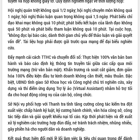
tuyến và họp không giấy tờ
. Quy định nghiêm ngặt về thời lượng họp:
phá cơ chế - Hợp tác công tư
Hội nghị quán triệt không quá 1/2 ngày; hội nghị chuyên môn không quá
Đề án 06 tạo bước ngoặt đột phá trong
1 ngày; hội nghị thảo luận quan trọng không quá 1,5 ngày
.
Phát biểu chỉ
cải cách hành chính tỉnh Đắk Lắk
đạo khai mạc không quá 10 phút; phát biểu kết luận của lãnh đạo không
Kết nối tour, đẩy mạnh chuyển đổi số
quá 50 phút và phát biểu tham luận không quá 10 phút
.
Tại cuộc họp,
để phát triển du lịch Đắk Lắk
"không đọc lại báo cáo, dành thời gian chủ yếu để thảo luận và giải quyết
Khởi động Dự án Đầu tư xây dựng hạ
vấn đề"
. Tài liệu họp phải được gửi trước qua mạng để đại biểu nghiên
tầng kỹ thuật Cụm công nghiệp Tân
cứu
.
Tiến
Đẩy mạnh cải cách TTHC và chuyển đổi số: Thực hiện 100% văn bản ban
Gặp mặt các cơ quan báo chí nhân Kỷ
hành và báo cáo định kỳ, thông tin truyền tải giữa các cấp qua môi
niệm 101 năm Ngày Báo chí Cách
trường mạng (trừ văn bản mật)
. Khẩn trương rà soát cắt giảm, đơn giản
mạng Việt Nam
hóa 100% điều kiện đầu tư kinh doanh không cần thiết, mâu thuẫn
. Đặc
Đắk Lắk sơ kết 4 năm triển khai thực
biệt, UBND tỉnh giao Sở Khoa học và Công nghệ chủ trì nghiên cứu, xây
hiện Đề án 06 của Chính phủ
dựng và thí điểm ứng dụng Trợ lý ảo (Virtual Assistant) nhằm hỗ trợ tối
Họp báo thông tin về Hội nghị Công bố
đa cho hoạt động công vụ của cán bộ, công chức
.
Quy hoạch và Xúc tiến đầu tư tỉnh Đắk
Sở Nội vụ phối hợp với Thanh tra tỉnh tăng cường công tác kiểm tra đột
Lắk
xuất việc chấp hành kỷ luật, kỷ cương hành chính, văn hóa công sở, công
Khơi thông điểm nghẽn, đẩy nhanh
tác tiếp dân và giải quyết khiếu nại tố cáo
. Kịp thời phát hiện và đề xuất
giải ngân vốn khắc phục thiên tai
xử lý nghiêm các trường hợp đùn đẩy, né tránh trách nhiệm, nhũng nhiễu,
HĐND tỉnh thông qua điều chỉnh Quy
gây phiền hà cho người dân và doanh nghiệp
.
hoạch tỉnh thời kỳ 2021-2030
Kết quả thực hiện đổi mới lề lối làm việc là tiêu chí quan trọng để đánh