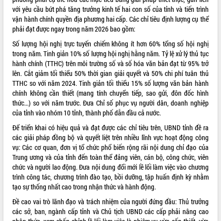
với yêu cầu bứt phá tăng trưởng kinh tế hai con số của tỉnh và tiến trình
VIDEO
vận hành chính quyền địa phương hai cấp
. Các chỉ tiêu định lượng cụ thể
phải đạt được ngay trong năm 2026 bao gồm
:
Loading the player...
Số lượng hội nghị trực tuyến chiếm không ít hơn 60% tổng số hội nghị
Khám bệnh, cấp phát thuốc miễn phí
trong năm
.
Tinh giản 10% số lượng hội nghị hằng năm
.
Tỷ lệ xử lý thủ tục
và tặng quà người dân xã Cư Pui
hành chính (TTHC) trên môi trường số và số hóa văn bản đạt từ 95% trở
Hội nghị UBND tỉnh Đắk Lắk thường kỳ
lên
.
Cắt giảm tối thiểu 50% thời gian giải quyết và 50% chi phí tuân thủ
tháng 7/2026
TTHC so với năm 2024
.
Tinh giản tối thiểu 15% số lượng văn bản hành
Lễ truy tặng danh hiệu “Bà Mẹ Việt
chính không cần thiết (mang tính chuyển tiếp, sao gửi, đôn đốc hình
Nam Anh hùng” và trao Huân chương
thức...) so với năm trước
.
Đưa Chỉ số phục vụ người dân, doanh nghiệp
Lao động
của tỉnh vào nhóm 10 tỉnh, thành phố dẫn đầu cả nước
.
ALBUM ẢNH
UBND tỉnh Đắk Lắk triển khai nhiệm
Để triển khai có hiệu quả và đạt được các chỉ tiêu trên, UBND tỉnh đề ra
vụ 6 tháng cuối năm 2026
các giải pháp đồng bộ và quyết liệt trên nhiều lĩnh vực hoạt động công
Kỳ họp thứ Hai, Hội đồng nhân dân
vụ
:
Các cơ quan, đơn vị tổ chức phổ biến rộng rãi nội dung chỉ đạo của
tỉnh khóa XI quyết nghị nhiều nội dung
Trung ương và của tỉnh đến toàn thể đảng viên, cán bộ, công chức, viên
quan trọng
chức và người lao động
. Đưa nội dung đổi mới lề lối làm việc vào chương
trình công tác, chương trình đào tạo, bồi dưỡng, tập huấn định kỳ nhằm
Bí thư Tỉnh ủy Lương Nguyễn Minh
tạo sự thống nhất cao trong nhận thức và hành động
.
Triết thăm, tặng quà người có công với
cách mạng
Đề cao vai trò lãnh đạo và trách nhiệm của người đứng đầu: Thủ trưởng
Rà soát, hoàn thiện hệ thống thiết chế
các sở, ban, ngành cấp tỉnh và Chủ tịch UBND các cấp phải nâng cao
văn hóa, thể thao đáp ứng yêu cầu
LIÊN KẾT WEB