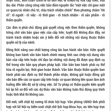
nhận thức, xem chấn chỉnh lề lối làm việc là nhiệm vụ vừa cấp thiết, vừa
phát triển mới
lâu dài
. Phân công công việc bảo đảm nguyên tắc “một việc chỉ giao một
cơ quan/cá nhân chủ trì, chịu trách nhiệm chính” theo phương châm "06
Thường trực HĐND tỉnh Đắk Lắk gặp
rõ": rõ người - rõ việc - rõ thời gian - rõ trách nhiệm - rõ sản phẩm - rõ
mặt Đoàn chuyên gia y tế TP. Hồ Chí
thẩm quyền
.
Minh
THỐNG KÊ TRUY CẬP
Lễ truy điệu và an táng hài cốt liệt sĩ
Các đơn vị phải chủ động giải quyết công việc theo thẩm quyền, không
tại Nghĩa trang Liệt sĩ xã Sơn Hòa
Hôm nay:
4261
trông chờ văn bản giao việc của cấp trên; tuyệt đối không đùn đẩy, né
tránh trách nhiệm hoặc xin ý kiến đối với những nội dung thuộc thẩm
Bàn giải pháp tháo gỡ khó khăn trong
Tất cả:
66049584
quyền xử lý của mình
.
xuất khẩu sầu riêng và triển khai quy
định EUDR
Đồng thời nâng cao chất lượng công tác ban hành văn bản: Kiên quyết
Thứ trưởng Bộ Nông nghiệp và Môi
không ban hành văn bản hành chính mang tính sao chép nội dung văn
trường Nguyễn Hoàng Hiệp khảo sát
bản của cấp trên hoặc chỉ đạo lại những nội dung đã được quy định cụ
vùng trồng và doanh nghiệp đóng gói
thể trong văn bản quy phạm pháp luật
. Văn bản ban hành phải cụ thể
sầu riêng tại Đắk Lắk
hóa rõ nguồn lực, thời gian hoàn thành
. Văn bản thuộc thẩm quyền ban
hành phải xác định cụ thể thành phần nhận, không gửi hoặc đồng gửi
Trình diễn nghệ thuật chế biến các
văn bản đến các cơ quan cấp trên hoặc cơ quan không liên quan làm ảnh
món ăn từ sầu riêng
hưởng đến tiến độ xử lý công việc
. Sở Tư pháp có thẩm quyền kiên quyết
Đắk Lắk công bố Quy hoạch và xúc
trả lại hồ sơ đối với các dự thảo văn bản không tuân thủ đúng quy trình
tiến đầu tư tỉnh
hoặc tính khả thi không cao
.
Ngành cá ngừ Đắk Lắk chủ động thích
Đổi mới, siết chặt kỷ cương tổ chức hội họp: Văn phòng UBND tỉnh phối
ứng để giữ vững thị trường xuất khẩu
hợp với Sở Nội vụ kiểm soát chặt chẽ lịch họp khoa học, ưu tiên họp trực
Diễn đàn Kinh tế tư nhân Việt Nam đột