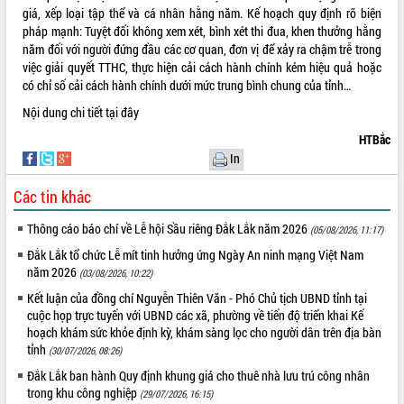
Hội thảo góp ý hồ sơ điều chỉnh quy
giá, xếp loại tập thể và cá nhân hằng năm
. Kế hoạch quy định rõ biện
hoạch tỉnh Đắk Lắk thời kỳ 2021-2030,
pháp mạnh: Tuyệt đối không xem xét, bình xét thi đua, khen thưởng hằng
tầm nhìn đến năm 2050
năm đối với người đứng đầu các cơ quan, đơn vị để xảy ra chậm trễ trong
Nâng cao hiệu quả hoạt động của các
việc giải quyết TTHC, thực hiện cải cách hành chính kém hiệu quả hoặc
doanh nghiệp nhà nước
có chỉ số cải cách hành chính dưới mức trung bình chung của tỉnh
…
Hội nghị triển khai kết nối mạng
Nội dung chi tiết
tại đây
truyền số liệu chuyên dùng phục vụ cơ
HTBắc
quan Đảng, Nhà nước
In
Lễ phát động chuỗi hoạt động chung
tay làm sạch môi trường
Các tin khác
Xã Ea Kar bước chuyển mình trong
công tác cải cách hành chính mô hình
Thông cáo báo chí về Lễ hội Sầu riêng Đắk Lắk năm 2026
(05/08/2026, 11:17)
mới
Đắk Lắk tổ chức Lễ mít tinh hưởng ứng Ngày An ninh mạng Việt Nam
UBND tỉnh họp báo định kỳ tháng 4
năm 2026
(03/08/2026, 10:22)
năm 2026
Kết luận của đồng chí Nguyễn Thiên Văn - Phó Chủ tịch UBND tỉnh tại
Hội thảo khoa học “Giải pháp thúc đẩy
cuộc họp trực tuyến với UBND các xã, phường về tiến độ triển khai Kế
phát triển nền kinh tế xanh tại tỉnh
hoạch khám sức khỏe định kỳ, khám sàng lọc cho người dân trên địa bàn
Đắk Lắk”
tỉnh
(30/07/2026, 08:26)
Tăng cường giám sát, đôn đốc thực
Đắk Lắk ban hành Quy định khung giá cho thuê nhà lưu trú công nhân
hiện nhiệm vụ quản lý tài sản công
trong khu công nghiệp
(29/07/2026, 16:15)
hàng tuần