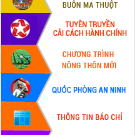
Tập huấn ứng dụng trí tuệ nhân tạo (AI)
trong thương mại điện tử năm 2026
Đoàn đại biểu Quốc hội tỉnh Đắk Lắk
trao đổi thông tin trước Kỳ họp thứ
nhất, Quốc hội khóa XVI
Quyết liệt cải cách hành chính, khơi
thông nguồn lực phát triển
Nâng cao hiệu lực, hiệu quả HĐND
tỉnh thông qua hiện đại hóa hành chính
Xã Ea Phê gắn cải cách hành chính với
chuyển đổi số
Phó Chủ tịch Thường trực UBND tỉnh
Hồ Thị Nguyên Thảo làm việc tại Trung
tâm Phục vụ hành chính công xã Ea
Phê
Xây dựng nền hành chính số đồng
hành cùng nông dân dân, doanh nghiệp
Giai đoạn 2026-2030, Đắk Lắk phấn
đấu có 77% xã đạt chuẩn nông thôn
mới