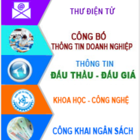
Chuyển đổi số 'mở đường' cho nông
nghiệp Đắk Lắk tăng trưởng bứt phá
Triển khai đồng bộ đo đạc, lập hồ sơ
địa chính, hoàn thiện cơ sở dữ liệu đất
đai
Ứng dụng sinh trắc học - Bước tiến
trong hành trình chuyển đổi số tại Đắk
Lắk
Đắk Lắk nâng cao hiệu quả công tác
Đảng từ Sổ tay đảng viên điện tử
Đắk Lắk đẩy mạnh nuôi biển công
nghệ, hướng tới phát triển thủy sản
bền vững
Tập huấn nâng cao năng lực triển khai
chuyển đổi số cho cán bộ, công chức
cấp xã
Đắk Lắk phát động hưởng ứng Ngày
Quyền của người tiêu dùng Việt Nam
2026
Đẩy mạnh cải cách hành chính, quyết
tâm đạt được mục tiêu tăng trưởng