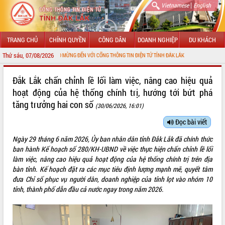
|
Vietnamese
English
TRANG CHỦ
CHÍNH QUYỀN
CÔNG DÂN
DOANH NGHIỆP
DU KHÁCH
Thứ sáu, 07/08/2026
CHÀO MỪNG ĐẾN VỚI CỔNG THÔNG TIN ĐIỆN TỬ TỈNH ĐẮK LẮK
GIỚI THIỆU
Đắk Lắk chấn chỉnh lề lối làm việc, nâng cao hiệu quả
hoạt động của hệ thống chính trị, hướng tới bứt phá
LÃNH ĐẠO UBND TỈNH
tăng trưởng hai con số
(30/06/2026, 16:01)
TIN TỨC SỰ KIỆN
Đọc bài viết
SỞ, BAN, NGÀNH
Ngày 29 tháng 6 năm 2026, Ủy ban nhân dân tỉnh Đắk Lắk đã chính thức
ban hành Kế hoạch số 280/KH-UBND về việc thực hiện chấn chỉnh lề lối
UBND CÁC XÃ, PHƯỜNG
làm việc, nâng cao hiệu quả hoạt động của hệ thống chính trị trên địa
bàn tỉnh. Kế hoạch đặt ra các mục tiêu định lượng mạnh mẽ, quyết tâm
THÔNG TIN CHỈ ĐẠO ĐIỀU HÀNH
đưa Chỉ số phục vụ người dân, doanh nghiệp của tỉnh lọt vào nhóm 10
tỉnh, thành phố dẫn đầu cả nước ngay trong năm 2026.
HỆ THỐNG VĂN BẢN
VĂN BẢN HĐND TỈNH