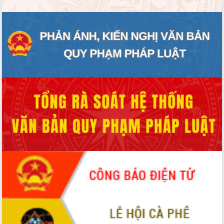
Hòn Yến phát triển du lịch gắn với bảo
tồn biển
Lấy ý kiến điều chỉnh Quy hoạch tỉnh
Đắk Lắk thời kỳ 2021-2030, tầm nhìn
đến năm 2050
Phát động chiến dịch 30 ngày đêm
giải phóng mặt bằng Tuyến đường bộ
ven biển
Đắk Lắk nỗ lực thúc đẩy tăng trưởng
kinh tế từ 10% trở lên trong Quý
II/2026
Đắk Lắk ký kết thỏa thuận hợp tác về
chuyển đổi số giai đoạn 2026 – 2030
với Tập đoàn Bưu chính Viễn thông
Việt Nam
Thứ trưởng Bộ Y tế làm việc với tỉnh
Đắk Lắk về phát triển nhân lực y tế
cho trạm y tế cấp xã
Du lịch Đắk Lắk nâng tầm trải nghiệm
du khách thông qua Hệ thống cơ sở dữ
liệu và Bản đồ số