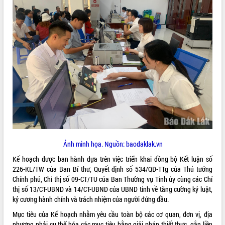
ĐIỂM TIN VĂN BẢN
QUY HOẠCH - KẾ HOẠCH
Ảnh minh họa. Nguồn: baodaklak.vn
Kế hoạch được ban hành dựa trên việc triển khai đồng bộ Kết luận số
226-KL/TW của Ban Bí thư, Quyết định số 534/QĐ-TTg của Thủ tướng
Chính phủ, Chỉ thị số 09-CT/TU của Ban Thường vụ Tỉnh ủy cùng các Chỉ
thị số 13/CT-UBND và 14/CT-UBND của UBND tỉnh về tăng cường kỷ luật,
kỷ cương hành chính và trách nhiệm của người đứng đầu
.
Mục tiêu của Kế hoạch nhằm yêu cầu toàn bộ các cơ quan, đơn vị, địa
phương phải cụ thể hóa các mục tiêu bằng giải pháp thiết thực, gắn liền