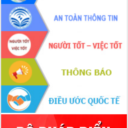
hai con số trong năm 2026
Tổ chức trang trọng Lễ hội Đền thờ
Lương Văn Chánh năm 2026
Phó Bí thư Tỉnh ủy Đắk Lắk Đỗ Hữu
Huy giữ chức Bí thư Đảng ủy Ủy Ban
Nhân dân tỉnh
Bệnh án điện tử thúc đẩy chuyển đổi
số y tế tại Đắk Lắk
Chuyển đổi số thư viện: Mở rộng
không gian tri thức trong thời đại số
Đánh giá, rút kinh nghiệm công tác tổ
chức diễn tập trước ngày bầu cử
Chương trình “Gặp gỡ hữu nghị –
Friendship Meeting New Year 2026”
Bầu cử Quốc hội và HĐND: Cử tri Đắk
Lắk gửi gắm niềm tin, kỳ vọng vào lá
phiếu
Đắk Lắk sẵn sàng các điều kiện cho
Ngày hội bầu cử đại biểu Quốc hội
khóa XVI và HĐND các cấp nhiệm kỳ