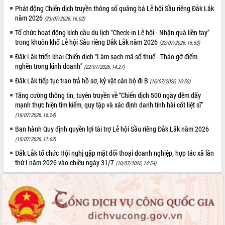
Phát động Chiến dịch truyền thông số quảng bá Lễ hội Sầu riêng Đắk Lắk
Tháo gỡ những vướng mắc, đẩy mạnh
năm 2026
(23/07/2026, 16:02)
công tác cải cách thủ tục hành chính
tại Trung tâm Phục vụ hành chính
Tổ chức hoạt động kích cầu du lịch “Check-in Lễ hội - Nhận quà liền tay”
công tỉnh
trong khuôn khổ Lễ hội Sầu riêng Đắk Lắk năm 2026
(22/07/2026, 15:53)
Đắk Lắk: Tôn vinh 46 giải pháp tại Hội
Đắk Lắk triển khai Chiến dịch “Làm sạch mã số thuế - Tháo gỡ điểm
thi Sáng tạo Kỹ thuật 2024 - 2025
nghẽn trong kinh doanh”
(22/07/2026, 14:27)
Đắk Lắk rà soát, điều chỉnh Đề án 190
Đắk Lắk tiếp tục trao trả hồ sơ, kỷ vật cán bộ đi B
(16/07/2026, 16:50)
về phát triển nuôi trồng thủy sản
Tăng cường thông tin, tuyên truyền về “Chiến dịch 500 ngày đêm đẩy
Phó Chủ tịch UBND tỉnh Đắk Lắk
mạnh thực hiện tìm kiếm, quy tập và xác định danh tính hài cốt liệt sĩ”
Trương Công Thái kiểm tra thực địa
(16/07/2026, 16:24)
Dự án cao tốc Khánh Hòa - Buôn Ma
Thuột
Ban hành Quy định quyền lợi tài trợ Lễ hội Sầu riêng Đắk Lắk năm 2026
(15/07/2026, 11:02)
Định vị cà phê Việt Nam như một “di
sản sống” trong dòng chảy toàn cầu
Đắk Lắk tổ chức Hội nghị gặp mặt đối thoại doanh nghiệp, hợp tác xã lần
thứ I năm 2026 vào chiều ngày 31/7
Xây dựng nông thôn mới: Nâng cao đời
(10/07/2026, 14:54)
sống người dân từ những mô hình thiết
thực
Quyết liệt tháo gỡ vướng mắc, đẩy
nhanh tiến độ các dự án trọng điểm
trong Khu kinh tế Nam Phú Yên