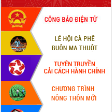
HĐND tỉnh thông qua điều chỉnh Quy
hoạch tỉnh thời kỳ 2021-2030
Hội thảo góp ý hồ sơ điều chỉnh quy
hoạch tỉnh Đắk Lắk thời kỳ 2021-2030,
tầm nhìn đến năm 2050
Nâng cao hiệu quả hoạt động của các
doanh nghiệp nhà nước
Hội nghị triển khai kết nối mạng
truyền số liệu chuyên dùng phục vụ cơ
quan Đảng, Nhà nước
Lễ phát động chuỗi hoạt động chung
tay làm sạch môi trường
Xã Ea Kar bước chuyển mình trong
công tác cải cách hành chính mô hình
mới
UBND tỉnh họp báo định kỳ tháng 4
năm 2026
Hội thảo khoa học “Giải pháp thúc đẩy
phát triển nền kinh tế xanh tại tỉnh
Đắk Lắk”
Tăng cường giám sát, đôn đốc thực