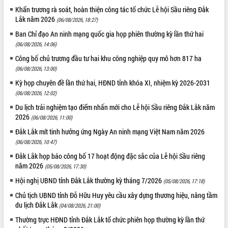
Rà soát, hoàn thiện hệ thống thiết chế
Khẩn trương rà soát, hoàn thiện công tác tổ chức Lễ hội Sầu riêng Đắk
Lắk năm 2026
văn hóa, thể thao đáp ứng yêu cầu
(06/08/2026, 18:27)
phát triển mới
Ban Chỉ đạo An ninh mạng quốc gia họp phiên thường kỳ lần thứ hai
Thường trực HĐND tỉnh Đắk Lắk gặp
(06/08/2026, 14:06)
mặt Đoàn chuyên gia y tế TP. Hồ Chí
Công bố chủ trương đầu tư hai khu công nghiệp quy mô hơn 817 ha
Minh
LIÊN KẾT WEB
(06/08/2026, 13:00)
Lễ truy điệu và an táng hài cốt liệt sĩ
Kỳ họp chuyên đề lần thứ hai, HĐND tỉnh khóa XI, nhiệm kỳ 2026-2031
tại Nghĩa trang Liệt sĩ xã Sơn Hòa
(06/08/2026, 12:02)
Bàn giải pháp tháo gỡ khó khăn trong
Du lịch trải nghiệm tạo điểm nhấn mới cho Lễ hội Sầu riêng Đắk Lắk năm
xuất khẩu sầu riêng và triển khai quy
THỐNG KÊ TRUY CẬP
2026
(06/08/2026, 11:00)
định EUDR
Thứ trưởng Bộ Nông nghiệp và Môi
Đắk Lắk mít tinh hưởng ứng Ngày An ninh mạng Việt Nam năm 2026
Hôm nay:
4920
trường Nguyễn Hoàng Hiệp khảo sát
(06/08/2026, 10:47)
Tất cả:
66017660
vùng trồng và doanh nghiệp đóng gói
Đắk Lắk họp báo công bố 17 hoạt động đặc sắc của Lễ hội Sầu riêng
sầu riêng tại Đắk Lắk
năm 2026
(05/08/2026, 17:30)
Trình diễn nghệ thuật chế biến các
Hội nghị UBND tỉnh Đắk Lắk thường kỳ tháng 7/2026
(05/08/2026, 17:18)
món ăn từ sầu riêng
Chủ tịch UBND tỉnh Đỗ Hữu Huy yêu cầu xây dựng thương hiệu, nâng tầm
Đắk Lắk công bố Quy hoạch và xúc
du lịch Đắk Lắk
(04/08/2026, 21:00)
tiến đầu tư tỉnh
Thường trực HĐND tỉnh Đắk Lắk tổ chức phiên họp thường kỳ lần thứ
Ngành cá ngừ Đắk Lắk chủ động thích