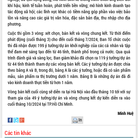
khí hậu, kinh tế tuần hoàn, phát triển bền vững; mô hình kinh doanh tạo
VIDEO
tác động xã hội; các lĩnh vực khác có tiềm năng góp phần vào việc bảo
tồn và nâng cao các giá trị văn hóa, đặc sản bản địa, thu nhập cho địa
phương.
Cuộc thi gồm 3 vòng: xét chọn, bán kết và vòng chung kết. Từ thời điểm
phát động (cuối tháng 3) cho đến cuối tháng 7/2024, Ban Tổ chức cuộc
thi đã nhận được 199 ý tưởng/dự án khởi nghiệp của các cá nhân và tập
thể đam mê sáng tạo đến từ 46 tỉnh, thành phố trong cả nước. Qua quá
trình đánh giá và sàng lọc, Ban giám khảo đã chọn ra 119 ý tưởng/dự án
từ 44 tỉnh thành tham dự các vòng bán kết. Các ý tưởng/dự án được chia
Lễ truy tặng danh hiệu “Bà Mẹ Việt
theo bảng A và B, trong đó, bảng A là các ý tưởng, hoặc đã có sản phẩm
Nam Anh hùng” và trao Huân chương
mẫu, sản phẩm ra thị trường dưới 1 năm. Bảng B là những dự án đã đi
Lao động
vào kinh doanh thực tiễn từ hơn 1 năm.
UBND tỉnh Đắk Lắk triển khai nhiệm
Vòng bán kết cuối cùng sẽ diễn ra tại Hà Nội vào đầu tháng 10 tới với sự
vụ 6 tháng cuối năm 2026
tham gia của 49 ý tưởng/dự án và vòng chung kết dự kiến diễn ra vào
Kỳ họp thứ Hai, Hội đồng nhân dân
cuối tháng 10/2024 tại TP.Hồ Chí Minh.
tỉnh khóa XI quyết nghị nhiều nội dung
Minh Huệ
quan trọng
ALBUM ẢNH
In
Bí thư Tỉnh ủy Lương Nguyễn Minh
Triết thăm, tặng quà người có công với
Các tin khác
cách mạng