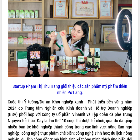
ĐIỂM TIN VĂN BẢN
QUY HOẠCH - KẾ HOẠCH
Startup Phạm Thị Thu Hằng giới thiệu các sản phẩm mỹ phẩm thiên
nhiên Pơ Lang.
Cuộc thi Ý tưởng/Dự án Khởi nghiệp xanh - Phát triển bền vững năm
2024 do Trung tâm Nghiên cứu Kinh doanh và Hỗ trợ Doanh nghiệp
(BSA) phối hợp với Công ty Cổ phần Vinamit và Tập đoàn cà phê Trung
Nguyên tổ chức. Đây là lần thứ 10 cuộc thi được tổ chức, qua đó đã giúp
nhiều bạn trẻ khởi nghiệp thành công trong các lĩnh vực: nông lâm ngư
nghiệp; công nghệ thực phẩm chế biến; công nghệ sinh học; du lịch nông
nghiệp, du lịch cộng đồng; mô hình sinh kế thông minh thích ứng biến đổi