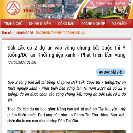
|
Vietnamese
English
TRANG CHỦ
CHÍNH QUYỀN
CÔNG DÂN
DOANH NGHIỆP
DU KHÁCH
Thứ năm, 06/08/2026
MỪNG ĐẾN VỚI CỔNG THÔNG TIN ĐIỆN TỬ TỈNH ĐẮK LẮK
GIỚI THIỆU
Đắk Lắk có 2 dự án vào vòng chung kết Cuộc thi Ý
tưởng/Dự án Khởi nghiệp xanh - Phát triển bền vững
LÃNH ĐẠO UBND TỈNH
(24/09/2024, 21:09)
TIN TỨC SỰ KIỆN
Đọc bài viết
SỞ, BAN, NGÀNH
Sau 2 vòng bán kết tại Đồng Tháp và Đắk Lắk, Cuộc thi Ý tưởng/Dự án
Khởi nghiệp xanh - Phát triển bền vững lần 10 năm 2024 đã có 22 ý
UBND CÁC XÃ, PHƯỜNG
tưởng, dự án được chọn vào vòng chung kết, trong đó Đắk Lắk có 2 dự
án.
THÔNG TIN CHỈ ĐẠO ĐIỀU HÀNH
Theo đó, các dự án bao gồm: Nâng cao giá trị quả bơ Tây Nguyên - mỹ
phẩm thiên nhiên Pơ Lang của startup Phạm Thị Thu Hằng; Sản xuất
HỆ THỐNG VĂN BẢN
chén đĩa từ mo cau của startup Đào Thị Vân.
VĂN BẢN HĐND TỈNH