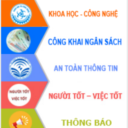
nhanh tiến độ các dự án trọng điểm
trong Khu kinh tế Nam Phú Yên
Hòn Yến phát triển du lịch gắn với bảo
tồn biển
Lấy ý kiến điều chỉnh Quy hoạch tỉnh
Đắk Lắk thời kỳ 2021-2030, tầm nhìn
đến năm 2050
Phát động chiến dịch 30 ngày đêm
giải phóng mặt bằng Tuyến đường bộ
ven biển
Đắk Lắk nỗ lực thúc đẩy tăng trưởng
kinh tế từ 10% trở lên trong Quý
II/2026
Đắk Lắk ký kết thỏa thuận hợp tác về
chuyển đổi số giai đoạn 2026 – 2030
với Tập đoàn Bưu chính Viễn thông
Việt Nam
Thứ trưởng Bộ Y tế làm việc với tỉnh
Đắk Lắk về phát triển nhân lực y tế
cho trạm y tế cấp xã
Du lịch Đắk Lắk nâng tầm trải nghiệm