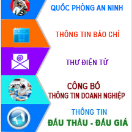
hiện nhiệm vụ quản lý tài sản công
hàng tuần
Tháo gỡ những vướng mắc, đẩy mạnh
công tác cải cách thủ tục hành chính
tại Trung tâm Phục vụ hành chính
công tỉnh
Đắk Lắk: Tôn vinh 46 giải pháp tại Hội
thi Sáng tạo Kỹ thuật 2024 - 2025
Đắk Lắk rà soát, điều chỉnh Đề án 190
về phát triển nuôi trồng thủy sản
Phó Chủ tịch UBND tỉnh Đắk Lắk
Trương Công Thái kiểm tra thực địa
Dự án cao tốc Khánh Hòa - Buôn Ma
Thuột
Định vị cà phê Việt Nam như một “di
sản sống” trong dòng chảy toàn cầu
Xây dựng nông thôn mới: Nâng cao đời
sống người dân từ những mô hình thiết
thực
Quyết liệt tháo gỡ vướng mắc, đẩy