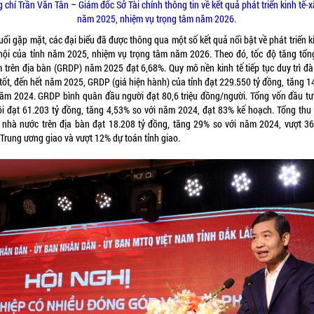
 chí Trần Văn Tân – Giám đốc Sở Tài chính thông tin về kết quả phát triển kinh tế-x
năm 2025, nhiệm vụ trọng tâm năm 2026.
uổi gặp mặt, các đại biểu đã được thông qua một số kết quả nổi bật về phát triển k
 hội của tỉnh năm 2025, nhiệm vụ trọng tâm năm 2026. Theo đó, tốc độ tăng tổn
 trên địa bàn (GRDP) năm 2025 đạt 6,68%. Quy mô nền kinh tế tiếp tục duy trì đà
 tốt, đến hết năm 2025, GRDP (giá hiện hành) của tỉnh đạt 229.550 tỷ đồng, tăng 
năm 2024. GRDP bình quân đầu người đạt 80,6 triệu đồng/người. Tổng vốn đầu tư
ội đạt 61.203 tỷ đồng, tăng 4,53% so với năm 2024, đạt 83% kế hoạch. Tổng thu
 nhà nước trên địa bàn đạt 18.208 tỷ đồng, tăng 29% so với năm 2024, vượt 3
 Trung ương giao và vượt 12% dự toán tỉnh giao.