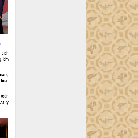
ị
 dịch
g kim
 nâng
 hoạt
 toàn
23 tỷ