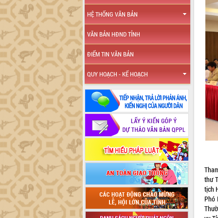
HỆ THỐNG VĂN BẢN
VĂN BẢN HĐND TỈNH
ĐIỂM TIN VĂN BẢN
QUY HOẠCH - KẾ HOẠCH
Tham
thư 
tịch 
Phó 
Thườ