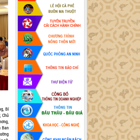
g, Bí
, Chủ
nơng,
n Ban
hường