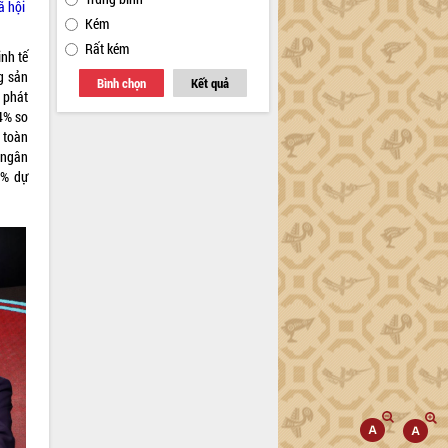
ã hội
Kém
Rất kém
inh tế
g sản
Bình chọn
Kết quả
 phát
14% so
 toàn
 ngân
6% dự