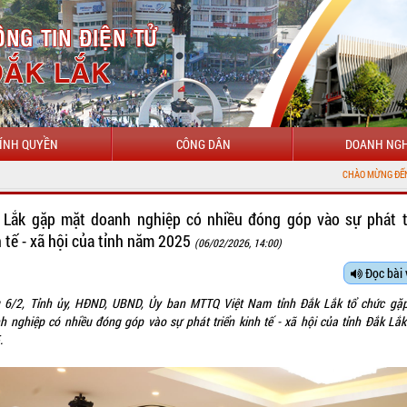
ÍNH QUYỀN
CÔNG DÂN
DOANH NGH
CHÀO MỪNG ĐẾN VỚI CỔNG THÔNG TIN ĐIỆN TỬ 
 Lắk gặp mặt doanh nghiệp có nhiều đóng góp vào sự phát t
h tế - xã hội của tỉnh năm 2025
(06/02/2026, 14:00)
Đọc bài 
 6/2, Tỉnh ủy, HĐND, UBND, Ủy ban MTTQ Việt Nam tỉnh Đắk Lắk tổ chức gặ
h nghiệp có nhiều đóng góp vào sự phát triển kinh tế - xã hội của tỉnh Đắk Lắ
.