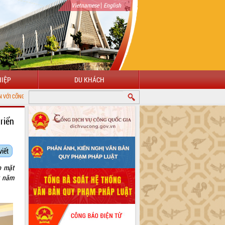
|
Vietnamese
English
IỆP
DU KHÁCH
TỈNH ĐẮK LẮK
riển
viết
p mặt
k năm