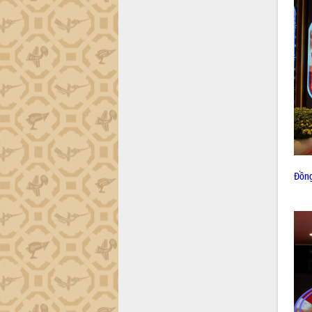
Đắk Lắk sơ kết 4 năm triển khai thực
hiện Đề án 06 của Chính phủ
Họp báo thông tin về Hội nghị Công bố
Quy hoạch và Xúc tiến đầu tư tỉnh Đắk
Lắk
Khơi thông điểm nghẽn, đẩy nhanh
giải ngân vốn khắc phục thiên tai
HĐND tỉnh thông qua điều chỉnh Quy
hoạch tỉnh thời kỳ 2021-2030
Hội thảo góp ý hồ sơ điều chỉnh quy
hoạch tỉnh Đắk Lắk thời kỳ 2021-2030,
Đồng
tầm nhìn đến năm 2050
Nâng cao hiệu quả hoạt động của các
doanh nghiệp nhà nước
Hội nghị triển khai kết nối mạng
truyền số liệu chuyên dùng phục vụ cơ
quan Đảng, Nhà nước
Lễ phát động chuỗi hoạt động chung
tay làm sạch môi trường
Xã Ea Kar bước chuyển mình trong