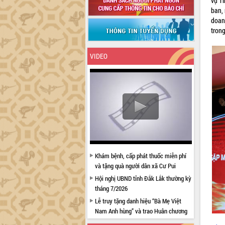
vụ Tỉ
ban, 
doan
tron
VIDEO
Khám bệnh, cấp phát thuốc miễn phí
và tặng quà người dân xã Cư Pui
Hội nghị UBND tỉnh Đắk Lắk thường kỳ
tháng 7/2026
Lễ truy tặng danh hiệu “Bà Mẹ Việt
Nam Anh hùng” và trao Huân chương
Lao động