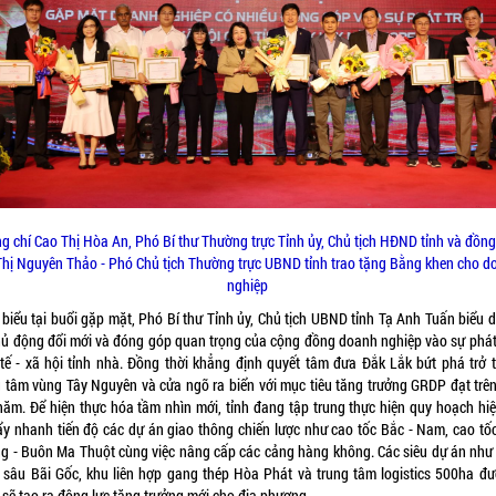
g chí Cao Thị Hòa An, Phó Bí thư Thường trực Tỉnh ủy, Chủ tịch HĐND tỉnh và đồng
hị Nguyên Thảo - Phó Chủ tịch Thường trực UBND tỉnh trao tặng Bằng khen cho 
nghiệp
 biểu tại buổi gặp mặt, Phó Bí thư Tỉnh ủy, Chủ tịch UBND tỉnh Tạ Anh Tuấn biểu 
hủ động đổi mới và đóng góp quan trọng của cộng đồng doanh nghiệp vào sự phát 
 tế - xã hội tỉnh nhà. Đồng thời khẳng định quyết tâm đưa Đắk Lắk bứt phá trở 
g tâm vùng Tây Nguyên và cửa ngõ ra biển với mục tiêu tăng trưởng GRDP đạt trê
năm. Để hiện thực hóa tầm nhìn mới, tỉnh đang tập trung thực hiện quy hoạch hiệ
ẩy nhanh tiến độ các dự án giao thông chiến lược như cao tốc Bắc - Nam, cao tố
g - Buôn Ma Thuột cùng việc nâng cấp các cảng hàng không. Các siêu dự án như
 sâu Bãi Gốc, khu liên hợp gang thép Hòa Phát và trung tâm logistics 500ha đư
 sẽ tạo ra động lực tăng trưởng mới cho địa phương.