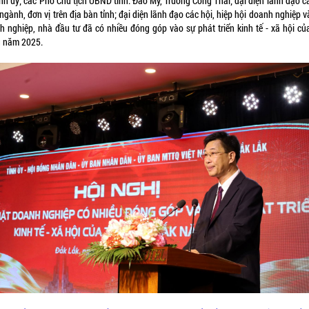
nh ủy; các Phó Chủ tịch UBND tỉnh: Đào Mỹ, Trương Công Thái; đại diện lãnh đạo c
ngành, đơn vị trên địa bàn tỉnh; đại diện lãnh đạo các hội, hiệp hội doanh nghiệp 
h nghiệp, nhà đầu tư đã có nhiều đóng góp vào sự phát triển kinh tế - xã hội của
g năm 2025.