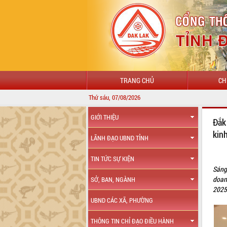
TRANG CHỦ
CH
Thứ sáu, 07/08/2026
GIỚI THIỆU
Đắk
kin
LÃNH ĐẠO UBND TỈNH
TIN TỨC SỰ KIỆN
Sáng
doan
SỞ, BAN, NGÀNH
2025
UBND CÁC XÃ, PHƯỜNG
THÔNG TIN CHỈ ĐẠO ĐIỀU HÀNH