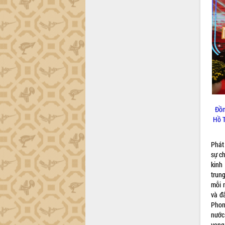
công tác cải cách hành chính mô hình
mới
UBND tỉnh họp báo định kỳ tháng 4
năm 2026
Hội thảo khoa học “Giải pháp thúc đẩy
phát triển nền kinh tế xanh tại tỉnh
Đắk Lắk”
Tăng cường giám sát, đôn đốc thực
hiện nhiệm vụ quản lý tài sản công
hàng tuần
Đồn
Tháo gỡ những vướng mắc, đẩy mạnh
Hồ T
công tác cải cách thủ tục hành chính
tại Trung tâm Phục vụ hành chính
Phát
công tỉnh
sự c
Đắk Lắk: Tôn vinh 46 giải pháp tại Hội
kinh
thi Sáng tạo Kỹ thuật 2024 - 2025
trun
Đắk Lắk rà soát, điều chỉnh Đề án 190
mỗi 
về phát triển nuôi trồng thủy sản
và đ
Phon
Phó Chủ tịch UBND tỉnh Đắk Lắk
nước
Trương Công Thái kiểm tra thực địa
vọng