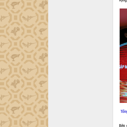
Dự án cao tốc Khánh Hòa - Buôn Ma
Thuột
Định vị cà phê Việt Nam như một “di
sản sống” trong dòng chảy toàn cầu
Xây dựng nông thôn mới: Nâng cao đời
sống người dân từ những mô hình thiết
thực
Quyết liệt tháo gỡ vướng mắc, đẩy
nhanh tiến độ các dự án trọng điểm
trong Khu kinh tế Nam Phú Yên
Hòn Yến phát triển du lịch gắn với bảo
tồn biển
Lấy ý kiến điều chỉnh Quy hoạch tỉnh
Đắk Lắk thời kỳ 2021-2030, tầm nhìn
đến năm 2050
Phát động chiến dịch 30 ngày đêm
giải phóng mặt bằng Tuyến đường bộ
ven biển
Tổng
Đắk Lắk nỗ lực thúc đẩy tăng trưởng
kinh tế từ 10% trở lên trong Quý
II/2026
Bên 