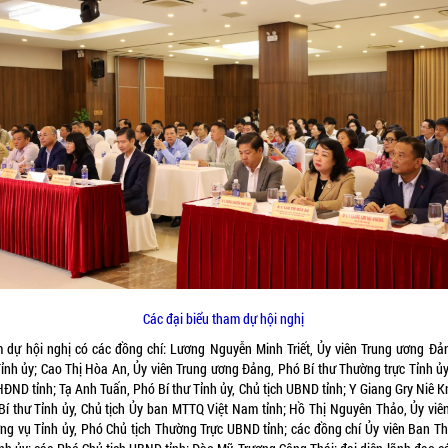
Các đại biểu tham dự hội nghị
 dự hội nghị có các đồng chí: Lương Nguyễn Minh Triết, Ủy viên Trung ương Đản
Tỉnh ủy; Cao Thị Hòa An, Ủy viên Trung ương Đảng, Phó Bí thư Thường trực Tỉnh ủy
HĐND tỉnh; Tạ Anh Tuấn, Phó Bí thư Tỉnh ủy, Chủ tịch UBND tỉnh;
Y Giang Gry Niê K
Bí thư Tỉnh ủy, Chủ tịch Ủy ban MTTQ Việt Nam tỉnh;
Hồ Thị Nguyên Thảo, Ủy viê
ng vụ Tỉnh ủy, Phó Chủ tịch Thường Trực UBND tỉnh; các đồng chí Ủy viên Ban T