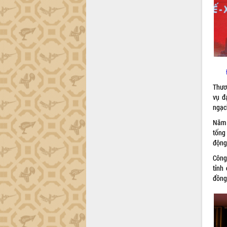
trường Nguyễn Hoàng Hiệp khảo sát
vùng trồng và doanh nghiệp đóng gói
sầu riêng tại Đắk Lắk
Trình diễn nghệ thuật chế biến các
món ăn từ sầu riêng
Đắk Lắk công bố Quy hoạch và xúc
tiến đầu tư tỉnh
Ngành cá ngừ Đắk Lắk chủ động thích
Thươ
ứng để giữ vững thị trường xuất khẩu
vụ đ
Diễn đàn Kinh tế tư nhân Việt Nam đột
ngạc
phá cơ chế - Hợp tác công tư
Năm 
Đề án 06 tạo bước ngoặt đột phá trong
tống
cải cách hành chính tỉnh Đắk Lắk
động
Kết nối tour, đẩy mạnh chuyển đổi số
Công
để phát triển du lịch Đắk Lắk
tỉnh
Khởi động Dự án Đầu tư xây dựng hạ
đồng
tầng kỹ thuật Cụm công nghiệp Tân
Tiến
Gặp mặt các cơ quan báo chí nhân Kỷ
niệm 101 năm Ngày Báo chí Cách
mạng Việt Nam