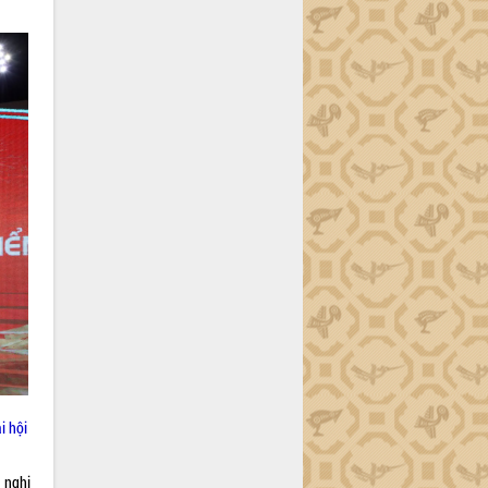
i hội
 nghị