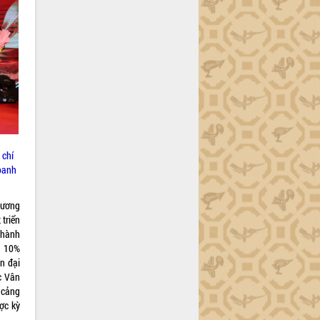
 chí
doanh
dương
triển
thành
n 10%
n đại
c Vân
 cảng
ợc kỳ