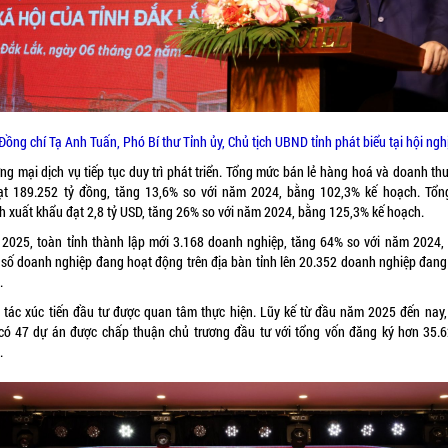
Đồng chí Tạ Anh Tuấn, Phó Bí thư Tỉnh ủy, Chủ tịch UBND tỉnh phát biểu tại hội ngh
ng mại dịch vụ tiếp tục duy trì phát triển. Tổng mức bán lẻ hàng hoá và doanh thu
ạt 189.252 tỷ đồng, tăng 13,6% so với năm 2024, bằng 102,3% kế hoạch. Tổn
h xuất khẩu đạt 2,8 tỷ USD, tăng 26% so với năm 2024, bằng 125,3% kế hoạch.
2025, toàn tỉnh thành lập mới 3.168 doanh nghiệp, tăng 64% so với năm 2024,
 số doanh nghiệp đang hoạt động trên địa bàn tỉnh lên 20.352 doanh nghiệp đang
.
 tác xúc tiến đầu tư được quan tâm thực hiện. Lũy kế từ đầu năm 2025 đến nay,
 có 47 dự án được chấp thuận chủ trương đầu tư với tổng vốn đăng ký hơn 35.6
.