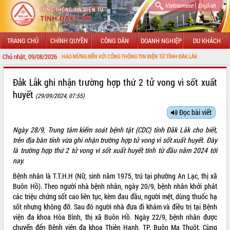
|
Vietnamese
English
TRANG CHỦ
CHÍNH QUYỀN
CÔNG DÂN
DOANH NGHIỆP
DU KHÁCH
Chủ nhật, 09/08/2026
CHÀO MỪNG ĐẾN VỚI CỔNG THÔNG TIN ĐIỆN TỬ TỈNH ĐẮK LẮK
GIỚI THIỆU
Đắk Lắk ghi nhận trường hợp thứ 2 tử vong vì sốt xuất
huyết
(29/09/2024, 07:55)
LÃNH ĐẠO UBND TỈNH
Đọc bài viết
TIN TỨC SỰ KIỆN
Ngày 28/9, Trung tâm kiểm soát bệnh tật (CDC) tỉnh Đắk Lắk cho biết,
SỞ, BAN, NGÀNH
trên địa bàn tỉnh vừa ghi nhận trường hợp tử vong vì sốt xuất huyết. Đây
là trường hợp thứ 2 tử vong vì sốt xuất huyết tính từ đầu năm 2024 tới
UBND CÁC XÃ, PHƯỜNG
nay.
Bệnh nhân là T.T.H.H (Nữ, sinh năm 1975, trú tại phường An Lạc, thị xã
THÔNG TIN CHỈ ĐẠO ĐIỀU HÀNH
Buôn Hồ). Theo người nhà bệnh nhân, ngày 20/9, bệnh nhân khởi phát
các triệu chứng sốt cao liên tục, kèm đau đầu, người mệt, dùng thuốc hạ
HỆ THỐNG VĂN BẢN
sốt nhưng không đỡ. Sau đó người nhà đưa đi khám và điều trị tại Bệnh
viện đa khoa Hòa Bình, thị xã Buôn Hồ. Ngày 22/9, bệnh nhân được
VĂN BẢN HĐND TỈNH
chuyển đến Bệnh viện đa khoa Thiện Hạnh, TP. Buôn Ma Thuột. Cùng