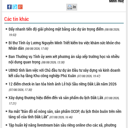
Minh Huệ
phát triển mới
In
Thường trực HĐND tỉnh Đắk Lắk gặp
Các tin khác
mặt Đoàn chuyên gia y tế TP. Hồ Chí
Minh
THỐNG KÊ TRUY CẬP
Đẩy nhanh tiến độ giải phóng mặt bằng các dự án trọng điểm
(08/08/2026,
Lễ truy điệu và an táng hài cốt liệt sĩ
19:53)
tại Nghĩa trang Liệt sĩ xã Sơn Hòa
Hôm nay:
10606
Bí thư Tỉnh ủy Lương Nguyễn Minh Triết kiểm tra việc khám sức khỏe cho
Bàn giải pháp tháo gỡ khó khăn trong
Tất cả:
66096274
Nhân dân
(08/08/2026, 17:05)
xuất khẩu sầu riêng và triển khai quy
định EUDR
Ban Thường vụ Tỉnh ủy xem xét phương án sắp xếp trường học và nhiều
nội dung quan trọng
Thứ trưởng Bộ Nông nghiệp và Môi
(08/08/2026, 13:30)
trường Nguyễn Hoàng Hiệp khảo sát
UBND tỉnh làm việc với Chủ đầu tư dự án Đầu tư xây dựng và kinh doanh
vùng trồng và doanh nghiệp đóng gói
kết cấu hạ tầng Khu công nghiệp Phú Xuân
(07/08/2026, 19:47)
sầu riêng tại Đắk Lắk
12 điểm check-in lan tỏa hình ảnh Lễ hội Sầu riêng Đắk Lắk năm 2026
Trình diễn nghệ thuật chế biến các
(07/08/2026, 17:30)
món ăn từ sầu riêng
Xây dựng thương hiệu điểm đến và sản phẩm du lịch Đắk Lắk
(07/08/2026,
Đắk Lắk công bố Quy hoạch và xúc
17:21)
tiến đầu tư tỉnh
Ra mắt “Bản đồ số nông sản, sản phẩm OCOP, du lịch thôn buôn trên nền
Ngành cá ngừ Đắk Lắk chủ động thích
tảng số của tỉnh Đắk Lắk”
(07/08/2026, 16:46)
ứng để giữ vững thị trường xuất khẩu
Tập huấn kỹ năng livestream bán sầu riêng online cho các xã, phường
Diễn đàn Kinh tế tư nhân Việt Nam đột