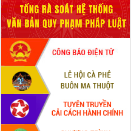
Hội thảo góp ý hồ sơ điều chỉnh quy
hoạch tỉnh Đắk Lắk thời kỳ 2021-2030,
tầm nhìn đến năm 2050
Nâng cao hiệu quả hoạt động của các
doanh nghiệp nhà nước
Hội nghị triển khai kết nối mạng
truyền số liệu chuyên dùng phục vụ cơ
quan Đảng, Nhà nước
Lễ phát động chuỗi hoạt động chung
tay làm sạch môi trường
Xã Ea Kar bước chuyển mình trong
công tác cải cách hành chính mô hình
mới
UBND tỉnh họp báo định kỳ tháng 4
năm 2026
Hội thảo khoa học “Giải pháp thúc đẩy
phát triển nền kinh tế xanh tại tỉnh
Đắk Lắk”
Tăng cường giám sát, đôn đốc thực
hiện nhiệm vụ quản lý tài sản công
hàng tuần