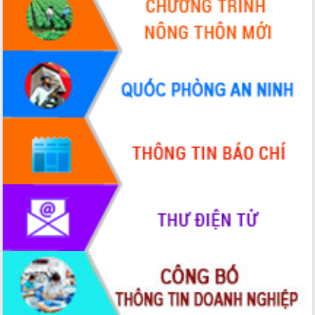
Tháo gỡ những vướng mắc, đẩy mạnh
công tác cải cách thủ tục hành chính
tại Trung tâm Phục vụ hành chính
công tỉnh
Đắk Lắk: Tôn vinh 46 giải pháp tại Hội
thi Sáng tạo Kỹ thuật 2024 - 2025
Đắk Lắk rà soát, điều chỉnh Đề án 190
về phát triển nuôi trồng thủy sản
Phó Chủ tịch UBND tỉnh Đắk Lắk
Trương Công Thái kiểm tra thực địa
Dự án cao tốc Khánh Hòa - Buôn Ma
Thuột
Định vị cà phê Việt Nam như một “di
sản sống” trong dòng chảy toàn cầu
Xây dựng nông thôn mới: Nâng cao đời
sống người dân từ những mô hình thiết
thực
Quyết liệt tháo gỡ vướng mắc, đẩy
nhanh tiến độ các dự án trọng điểm
trong Khu kinh tế Nam Phú Yên