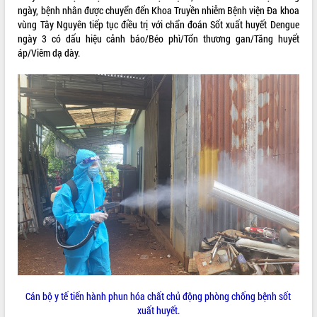
ngày, bệnh nhân được chuyển đến Khoa Truyền nhiễm Bệnh viện Đa khoa
ĐIỂM TIN VĂN BẢN
vùng Tây Nguyên tiếp tục điều trị với chẩn đoán Sốt xuất huyết Dengue
ngày 3 có dấu hiệu cảnh báo/Béo phì/Tổn thương gan/Tăng huyết
QUY HOẠCH - KẾ HOẠCH
áp/Viêm dạ dày.
Cán bộ y tế tiến hành phun hóa chất chủ động phòng chống bệnh sốt
xuất huyết.