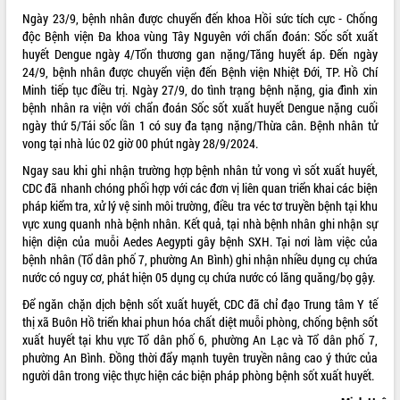
Ngày 23/9, bệnh nhân được chuyển đến khoa Hồi sức tích cực - Chống
VIDEO
độc Bệnh viện Đa khoa vùng Tây Nguyên với chẩn đoán: Sốc sốt xuất
huyết Dengue ngày 4/Tổn thương gan nặng/Tăng huyết áp. Đến ngày
Loading the player...
24/9, bệnh nhân được chuyển viện đến Bệnh viện Nhiệt Đới, TP. Hồ Chí
Khám bệnh, cấp phát thuốc miễn phí
Minh tiếp tục điều trị. Ngày 27/9, do tình trạng bệnh nặng, gia đình xin
và tặng quà người dân xã Cư Pui
bệnh nhân ra viện với chẩn đoán Sốc sốt xuất huyết Dengue nặng cuối
ngày thứ 5/Tái sốc lần 1 có suy đa tạng nặng/Thừa cân. Bệnh nhân tử
Hội nghị UBND tỉnh Đắk Lắk thường kỳ
vong tại nhà lúc 02 giờ 00 phút ngày 28/9/2024.
tháng 7/2026
Lễ truy tặng danh hiệu “Bà Mẹ Việt
Ngay sau khi ghi nhận trường hợp bệnh nhân tử vong vì sốt xuất huyết,
Nam Anh hùng” và trao Huân chương
CDC đã nhanh chóng phối hợp với các đơn vị liên quan triển khai các biện
Lao động
pháp kiểm tra, xử lý vệ sinh môi trường, điều tra véc tơ truyền bệnh tại khu
ALBUM ẢNH
vực xung quanh nhà bệnh nhân. Kết quả, tại nhà bệnh nhân ghi nhận sự
UBND tỉnh Đắk Lắk triển khai nhiệm
hiện diện của muỗi Aedes Aegypti gây bệnh SXH. Tại nơi làm việc của
vụ 6 tháng cuối năm 2026
bệnh nhân (Tổ dân phố 7, phường An Bình) ghi nhận nhiều dụng cụ chứa
Kỳ họp thứ Hai, Hội đồng nhân dân
nước có nguy cơ, phát hiện 05 dụng cụ chứa nước có lăng quăng/bọ gậy.
tỉnh khóa XI quyết nghị nhiều nội dung
quan trọng
Để ngăn chặn dịch bệnh sốt xuất huyết, CDC đã chỉ đạo Trung tâm Y tế
thị xã Buôn Hồ triển khai phun hóa chất diệt muỗi phòng, chống bệnh sốt
Bí thư Tỉnh ủy Lương Nguyễn Minh
xuất huyết tại khu vực Tổ dân phố 6, phường An Lạc và Tổ dân phố 7,
Triết thăm, tặng quà người có công với
phường An Bình. Đồng thời đẩy mạnh tuyên truyền nâng cao ý thức của
cách mạng
người dân trong việc thực hiện các biện pháp phòng bệnh sốt xuất huyết.
Rà soát, hoàn thiện hệ thống thiết chế
văn hóa, thể thao đáp ứng yêu cầu
LIÊN KẾT WEB