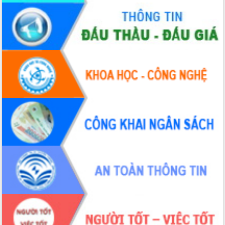
Hòn Yến phát triển du lịch gắn với bảo
tồn biển
Lấy ý kiến điều chỉnh Quy hoạch tỉnh
Đắk Lắk thời kỳ 2021-2030, tầm nhìn
đến năm 2050
Phát động chiến dịch 30 ngày đêm
giải phóng mặt bằng Tuyến đường bộ
ven biển
Đắk Lắk nỗ lực thúc đẩy tăng trưởng
kinh tế từ 10% trở lên trong Quý
II/2026
Đắk Lắk ký kết thỏa thuận hợp tác về
chuyển đổi số giai đoạn 2026 – 2030
với Tập đoàn Bưu chính Viễn thông
Việt Nam
Thứ trưởng Bộ Y tế làm việc với tỉnh
Đắk Lắk về phát triển nhân lực y tế
cho trạm y tế cấp xã
Du lịch Đắk Lắk nâng tầm trải nghiệm
du khách thông qua Hệ thống cơ sở dữ
liệu và Bản đồ số