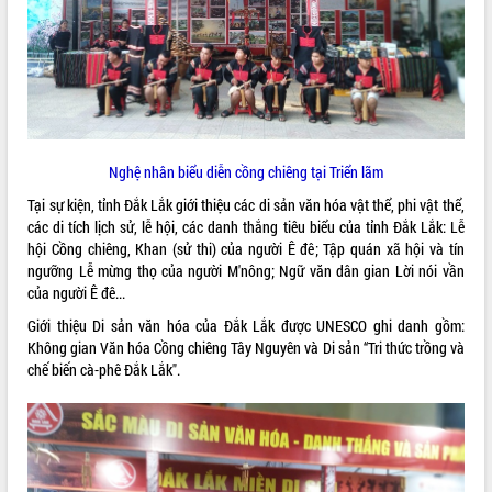
ĐIỂM TIN VĂN BẢN
QUY HOẠCH - KẾ HOẠCH
Nghệ nhân biểu diễn cồng chiêng tại Triển lãm
Tại sự kiện, tỉnh Đắk Lắk giới thiệu các di sản văn hóa vật thể, phi vật thể,
các di tích lịch sử, lễ hội, các danh thắng tiêu biểu của tỉnh Đắk Lắk: Lễ
hội Cồng chiêng, Khan (sử thi) của người Ê đê; Tập quán xã hội và tín
ngưỡng Lễ mừng thọ của người M'nông; Ngữ văn dân gian Lời nói vần
của người Ê đê...
Giới thiệu Di sản văn hóa của Đắk Lắk được UNESCO ghi danh gồm:
Không gian Văn hóa Cồng chiêng Tây Nguyên và Di sản “Tri thức trồng và
chế biến cà-phê Đắk Lắk".