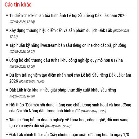
Các tin khác
12 điểm check-in lan tỏa hình ảnh Lễ hội Sầu riêng Đắk Lắk năm 2026
(07/08/2026, 17:30)
Xây dựng thương hiệu điểm đến và sản phẩm du lịch Đắk Lắk
(07/08/2026,
17:21)
Tập huấn kỹ năng livestream bán sầu riêng online cho các xã, phường
(07/08/2026, 09:07)
Công bố chủ trương đầu tư hai khu công nghiệp quy mô hơn 817 ha
(06/08/2026, 13:00)
Du lịch trải nghiệm tạo điểm nhấn mới cho Lễ hội Sầu riêng Đắk Lắk năm
2026
(06/08/2026, 11:00)
Đắk Lắk triển khai nhiều giải pháp thúc đẩy xuất khẩu sầu riêng
(04/08/2026, 16:30)
Hội thảo “Đổi mới nội dung, nâng cao chất lượng sinh hoạt và hoạt động
của Chi hội Nông dân trong tình hình mới”
(04/08/2026, 15:23)
Tăng cường hỗ trợ doanh nghiệp về khoa học, công nghệ, đổi mới sáng
tạo và chuyển đổi số
(04/08/2026, 12:37)
Đắk Lắk chính thức cấp Giấy chứng nhận xuất xứ hàng hóa từ ngày 1/8