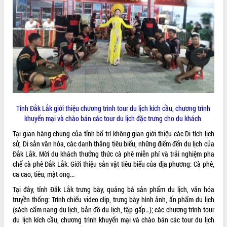
VIDEO
Không có file video nào để phát.
ALBUM ẢNH
Tỉnh Đắk Lắk giới thiệu chương trình tour du lịch kích cầu, chương trình
khuyến mại và chào bán các tour du lịch
đặc trưng cho du khách
Tại gian hàng chung của tỉnh bố trí không gian giới thiệu các Di tích lịch
sử, Di sản văn hóa, các danh thắng tiêu biểu, những điểm đến du lịch của
Đắk Lắk. Mời du khách thưởng thức cà phê miễn phí và trải nghiệm pha
LIÊN KẾT WEB
chế cà phê Đắk Lắk. Giới thiệu sản vật tiêu biểu của địa phương: Cà phê,
ca cao, tiêu, mật ong...
Tại đây, tỉnh Đắk Lắk trưng bày, quảng bá sản phẩm du lịch, văn hóa
truyền thống: Trình chiếu video clip, trưng bày hình ảnh, ấn phẩm du lịch
THỐNG KÊ TRUY CẬP
(sách cẩm nang du lịch, bản đồ du lịch, tập gấp…); các chương trình tour
du lịch kích cầu, chương trình khuyến mại và chào bán các tour du lịch
Hôm nay:
4588