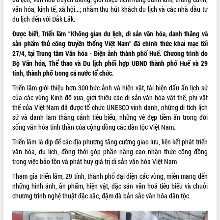
văn hóa, kinh tế, xã hội...; nhằm thu hút khách du lịch và các nhà đầu tư
du lịch đến với Đắk Lắk.
Được biết, Triển lãm “Không gian du lịch, di sản văn hóa, danh thắng và
sản phẩm thủ công truyền thống Việt Nam” đã chính thức khai mạc tối
27/4, tại Trung tâm Văn hóa - Điện ảnh thành phố Huế. Chương trình do
Bộ Văn hóa, Thể thao và Du lịch phối hợp UBND thành phố Huế và 29
tỉnh, thành phố trong cả nước tổ chức.
Triển lãm giới thiệu hơn 300 bức ảnh và hiện vật, tái hiện dấu ấn lịch sử
của các vùng Kinh đô xưa, giới thiệu các di sản văn hóa vật thể, phi vật
thể của Việt Nam đã được tổ chức UNESCO vinh danh, những di tích lịch
sử và danh lam thắng cảnh tiêu biểu, những vẻ đẹp tiềm ẩn trong đời
sống văn hóa tinh thần của cộng đồng các dân tộc Việt Nam.
Triển lãm là dịp để các địa phương tăng cường giao lưu, liên kết phát triển
văn hóa, du lịch, đồng thời góp phần nâng cao nhận thức cộng đồng
trong việc bảo tồn và phát huy giá trị di sản văn hóa Việt Nam
Tham gia triển lãm, 29 tỉnh, thành phố đại diện các vùng, miền mang đến
những hình ảnh, ấn phẩm, hiện vật, đặc sản văn hoá tiêu biểu và chuỗi
chương trình nghệ thuật đặc sắc, đậm đà bản sắc văn hóa dân tộc.