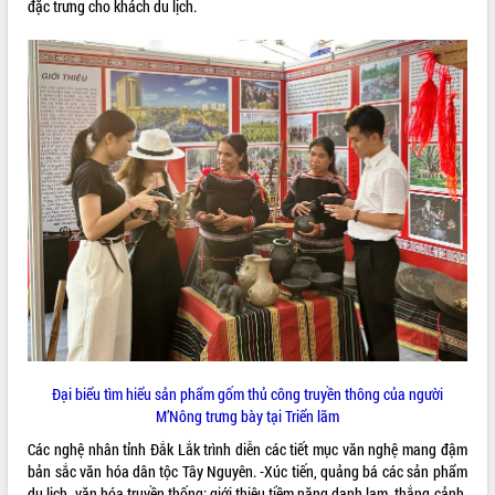
đặc trưng cho khách du lịch.
Tất cả:
66049911
Đại biểu tìm hiểu sản phẩm gốm thủ công truyền thông của người
M’Nông trưng bày tại Triển lãm
Các nghệ nhân tỉnh Đắk Lắk trình diễn các tiết mục văn nghệ mang đậm
bản sắc văn hóa dân tộc Tây Nguyên. -Xúc tiến, quảng bá các sản phẩm
du lịch, văn hóa truyền thống; giới thiệu tiềm năng danh lam, thắng cảnh,