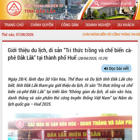
|
Vietnamese
English
TRANG CHỦ
CHÍNH QUYỀN
CÔNG DÂN
DOANH NGHIỆP
DU KHÁCH
Thứ sáu, 07/08/2026
CHÀO MỪNG ĐẾN VỚI CỔNG THÔNG TIN ĐIỆN TỬ TỈNH ĐẮ
GIỚI THIỆU
Giới thiệu du lịch, di sản “Tri thức trồng và chế biến cà-
phê Đắk Lắk" tại thành phố Huế
(28/04/2025, 15:29)
LÃNH ĐẠO UBND TỈNH
Đọc bài viết
TIN TỨC SỰ KIỆN
Ngày 28/4, lãnh đạo Sở Văn hóa, Thể thao và Du lịch tỉnh Đắk Lắk cho
SỞ, BAN, NGÀNH
biết, tỉnh Đắk Lắk tham gia giới thiệu du lịch, Di sản “Tri thức trồng và chế
biến cà-phê Đắk Lắk" tại triển lãm “Không gian du lịch, di sản văn hóa,
UBND CÁC XÃ, PHƯỜNG
danh thắng và sản phẩm thủ công truyền thống Việt Nam” tại Năm du
lịch quốc gia – Huế 2025.
THÔNG TIN CHỈ ĐẠO ĐIỀU HÀNH
HỆ THỐNG VĂN BẢN
VĂN BẢN HĐND TỈNH