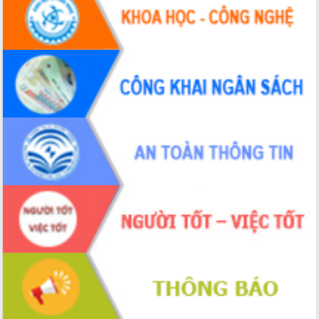
Huy giữ chức Bí thư Đảng ủy Ủy Ban
Nhân dân tỉnh
Bệnh án điện tử thúc đẩy chuyển đổi
số y tế tại Đắk Lắk
Chuyển đổi số thư viện: Mở rộng
không gian tri thức trong thời đại số
Đánh giá, rút kinh nghiệm công tác tổ
chức diễn tập trước ngày bầu cử
Chương trình “Gặp gỡ hữu nghị –
Friendship Meeting New Year 2026”
Bầu cử Quốc hội và HĐND: Cử tri Đắk
Lắk gửi gắm niềm tin, kỳ vọng vào lá
phiếu
Đắk Lắk sẵn sàng các điều kiện cho
Ngày hội bầu cử đại biểu Quốc hội
khóa XVI và HĐND các cấp nhiệm kỳ
2026-2031
Đảm bảo cuộc bầu cử đại biểu Quốc
hội và đại biểu HĐND các cấp diễn ra
an toàn, hiệu quả, đúng quy định