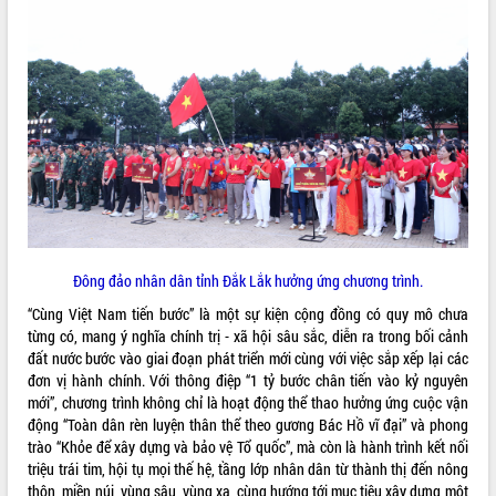
VIDEO
Loading the player...
Lễ truy tặng danh hiệu “Bà Mẹ Việt
Nam Anh hùng” và trao Huân chương
Lao động
UBND tỉnh Đắk Lắk triển khai nhiệm
vụ 6 tháng cuối năm 2026
Kỳ họp thứ Hai, Hội đồng nhân dân
tỉnh khóa XI quyết nghị nhiều nội dung
quan trọng
ALBUM ẢNH
Đông đảo nhân dân tỉnh Đắk Lắk hưởng ứng chương trình.
Bí thư Tỉnh ủy Lương Nguyễn Minh
“Cùng Việt Nam tiến bước” là một sự kiện cộng đồng có quy mô chưa
Triết thăm, tặng quà người có công với
từng có, mang ý nghĩa chính trị - xã hội sâu sắc, diễn ra trong bối cảnh
cách mạng
đất nước bước vào giai đoạn phát triển mới cùng với việc sắp xếp lại các
Rà soát, hoàn thiện hệ thống thiết chế
đơn vị hành chính. Với thông điệp “1 tỷ bước chân tiến vào kỷ nguyên
văn hóa, thể thao đáp ứng yêu cầu
mới”, chương trình không chỉ là hoạt động thể thao hưởng ứng cuộc vận
phát triển mới
động “Toàn dân rèn luyện thân thể theo gương Bác Hồ vĩ đại” và phong
Thường trực HĐND tỉnh Đắk Lắk gặp
trào “Khỏe để xây dựng và bảo vệ Tổ quốc”, mà còn là hành trình kết nối
mặt Đoàn chuyên gia y tế TP. Hồ Chí
triệu trái tim, hội tụ mọi thế hệ, tầng lớp nhân dân từ thành thị đến nông
Minh
thôn, miền núi, vùng sâu, vùng xa, cùng hướng tới mục tiêu xây dựng một
LIÊN KẾT WEB