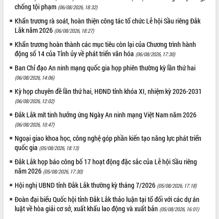
chống tội phạm
Đắk Lắk: Tôn vinh 46 giải pháp tại Hội
(06/08/2026, 18:32)
thi Sáng tạo Kỹ thuật 2024 - 2025
Khẩn trương rà soát, hoàn thiện công tác tổ chức Lễ hội Sầu riêng Đắk
Đắk Lắk rà soát, điều chỉnh Đề án 190
Lắk năm 2026
(06/08/2026, 18:27)
về phát triển nuôi trồng thủy sản
Khẩn trương hoàn thành các mục tiêu còn lại của Chương trình hành
Phó Chủ tịch UBND tỉnh Đắk Lắk
động số 14 của Tỉnh ủy về phát triển văn hóa
(06/08/2026, 17:30)
Trương Công Thái kiểm tra thực địa
Ban Chỉ đạo An ninh mạng quốc gia họp phiên thường kỳ lần thứ hai
Dự án cao tốc Khánh Hòa - Buôn Ma
(06/08/2026, 14:06)
Thuột
Kỳ họp chuyên đề lần thứ hai, HĐND tỉnh khóa XI, nhiệm kỳ 2026-2031
Định vị cà phê Việt Nam như một “di
(06/08/2026, 12:02)
sản sống” trong dòng chảy toàn cầu
Xây dựng nông thôn mới: Nâng cao đời
Đắk Lắk mít tinh hưởng ứng Ngày An ninh mạng Việt Nam năm 2026
sống người dân từ những mô hình thiết
(06/08/2026, 10:47)
thực
Ngoại giao khoa học, công nghệ góp phần kiến tạo năng lực phát triển
Quyết liệt tháo gỡ vướng mắc, đẩy
quốc gia
(05/08/2026, 18:13)
nhanh tiến độ các dự án trọng điểm
Đắk Lắk họp báo công bố 17 hoạt động đặc sắc của Lễ hội Sầu riêng
trong Khu kinh tế Nam Phú Yên
năm 2026
(05/08/2026, 17:30)
Hòn Yến phát triển du lịch gắn với bảo
Hội nghị UBND tỉnh Đắk Lắk thường kỳ tháng 7/2026
(05/08/2026, 17:18)
tồn biển
Đoàn đại biểu Quốc hội tỉnh Đắk Lắk thảo luận tại tổ đối với các dự án
Lấy ý kiến điều chỉnh Quy hoạch tỉnh
luật về hòa giải cơ sở, xuất khẩu lao động và xuất bản
Đắk Lắk thời kỳ 2021-2030, tầm nhìn
(05/08/2026, 16:01)