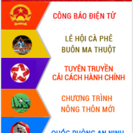
nhất, Quốc hội khóa XVI
Quyết liệt cải cách hành chính, khơi
thông nguồn lực phát triển
Nâng cao hiệu lực, hiệu quả HĐND
tỉnh thông qua hiện đại hóa hành chính
Xã Ea Phê gắn cải cách hành chính với
chuyển đổi số
Phó Chủ tịch Thường trực UBND tỉnh
Hồ Thị Nguyên Thảo làm việc tại Trung
tâm Phục vụ hành chính công xã Ea
Phê
Xây dựng nền hành chính số đồng
hành cùng nông dân dân, doanh nghiệp
Giai đoạn 2026-2030, Đắk Lắk phấn
đấu có 77% xã đạt chuẩn nông thôn
mới
Chuyển đổi số 'mở đường' cho nông
nghiệp Đắk Lắk tăng trưởng bứt phá
Triển khai đồng bộ đo đạc, lập hồ sơ
địa chính, hoàn thiện cơ sở dữ liệu đất
đai