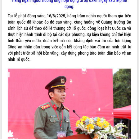
Hàng ngàn người hưởng ứng hoạt động đi bộ 02km ngay sau lễ phát
để phát triển du lịch Đắk Lắk
động.
Khởi động Dự án Đầu tư xây dựng hạ
Tại lễ phát động sáng 16/8/2025, hàng trăm nghìn người tham gia trên
tầng kỹ thuật Cụm công nghiệp Tân
toàn quốc đã khoác áo đỏ sao vàng, cùng hướng về Quảng trường Ba
Tiến
Đình lịch sử để theo dõi lễ thượng cờ Tổ quốc, đồng loạt hát Quốc ca và
Gặp mặt các cơ quan báo chí nhân Kỷ
thực hiện hành trình đi bộ tại các địa phương. Sự kiện không chỉ thể hiện
niệm 101 năm Ngày Báo chí Cách
tinh thần yêu nước, đoàn kết mà còn khẳng định vai trò của lực lượng
mạng Việt Nam
Công an nhân dân trong việc gắn kết công tác bảo đảm an ninh trật tự
Đắk Lắk sơ kết 4 năm triển khai thực
với phát triển xã hội bền vững, xây dựng phong trào toàn dân bảo vệ an
hiện Đề án 06 của Chính phủ
ninh Tổ quốc.
Họp báo thông tin về Hội nghị Công bố
Quy hoạch và Xúc tiến đầu tư tỉnh Đắk
Lắk
Khơi thông điểm nghẽn, đẩy nhanh
giải ngân vốn khắc phục thiên tai
HĐND tỉnh thông qua điều chỉnh Quy
hoạch tỉnh thời kỳ 2021-2030
Hội thảo góp ý hồ sơ điều chỉnh quy
hoạch tỉnh Đắk Lắk thời kỳ 2021-2030,
tầm nhìn đến năm 2050
Nâng cao hiệu quả hoạt động của các