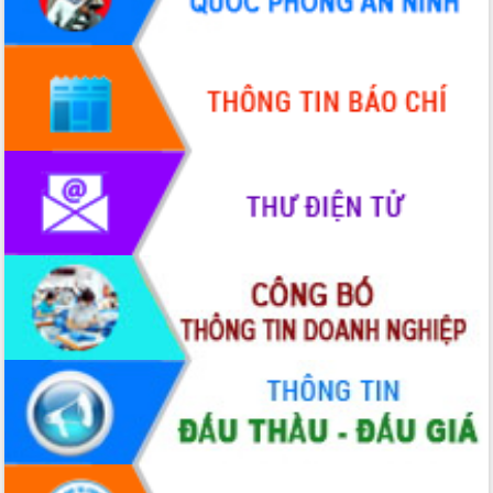
Ứng dụng sinh trắc học - Bước tiến
trong hành trình chuyển đổi số tại Đắk
Lắk
Đắk Lắk nâng cao hiệu quả công tác
Đảng từ Sổ tay đảng viên điện tử
Đắk Lắk đẩy mạnh nuôi biển công
nghệ, hướng tới phát triển thủy sản
bền vững
Tập huấn nâng cao năng lực triển khai
chuyển đổi số cho cán bộ, công chức
cấp xã
Đắk Lắk phát động hưởng ứng Ngày
Quyền của người tiêu dùng Việt Nam
2026
Đẩy mạnh cải cách hành chính, quyết
tâm đạt được mục tiêu tăng trưởng
hai con số trong năm 2026
Tổ chức trang trọng Lễ hội Đền thờ
Lương Văn Chánh năm 2026
Phó Bí thư Tỉnh ủy Đắk Lắk Đỗ Hữu