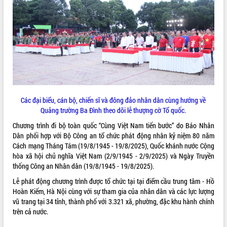
ĐIỂM TIN VĂN BẢN
QUY HOẠCH - KẾ HOẠCH
Các đại biểu, cán bộ, chiến sĩ và đông đảo nhân dân cùng hướng về
Quảng trường Ba Đình theo dõi lễ thượng cờ Tổ quốc.
Chương trình đi bộ toàn quốc “Cùng Việt Nam tiến bước” do Báo Nhân
Dân phối hợp với Bộ Công an tổ chức phát động nhân kỷ niệm 80 năm
Cách mạng Tháng Tám (19/8/1945 - 19/8/2025), Quốc khánh nước Cộng
hòa xã hội chủ nghĩa Việt Nam (2/9/1945 - 2/9/2025) và Ngày Truyền
thống Công an Nhân dân (19/8/1945 - 19/8/2025).
Lễ phát động chương trình được tổ chức tại tại điểm cầu trung tâm - Hồ
Hoàn Kiếm, Hà Nội cùng với sự tham gia của nhân dân và các lực lượng
vũ trang tại 34 tỉnh, thành phố với 3.321 xã, phường, đặc khu hành chính
trên cả nước.