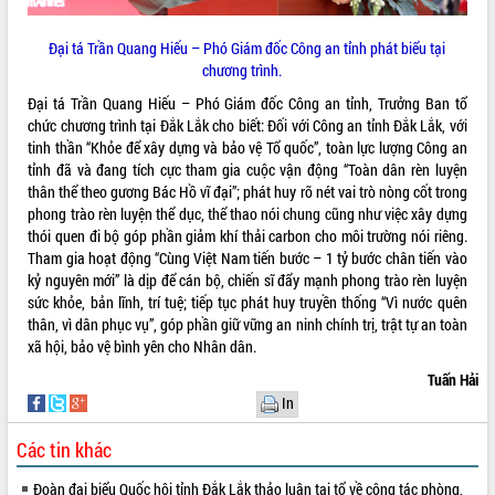
doanh nghiệp nhà nước
Hội nghị triển khai kết nối mạng
Đại tá Trần Quang Hiếu – Phó Giám đốc Công an tỉnh phát biểu tại
truyền số liệu chuyên dùng phục vụ cơ
chương trình.
quan Đảng, Nhà nước
Lễ phát động chuỗi hoạt động chung
Đại tá Trần Quang Hiếu – Phó Giám đốc Công an tỉnh, Trưởng Ban tổ
tay làm sạch môi trường
chức chương trình tại Đắk Lắk cho biết: Đối với Công an tỉnh Đắk Lắk, với
tinh thần “Khỏe để xây dựng và bảo vệ Tổ quốc”, toàn lực lượng Công an
Xã Ea Kar bước chuyển mình trong
tỉnh đã và đang tích cực tham gia cuộc vận động “Toàn dân rèn luyện
công tác cải cách hành chính mô hình
thân thể theo gương Bác Hồ vĩ đại”; phát huy rõ nét vai trò nòng cốt trong
mới
phong trào rèn luyện thể dục, thể thao nói chung cũng như việc xây dựng
UBND tỉnh họp báo định kỳ tháng 4
thói quen đi bộ góp phần giảm khí thải carbon cho môi trường nói riêng.
năm 2026
Tham gia hoạt động “Cùng Việt Nam tiến bước – 1 tỷ bước chân tiến vào
Hội thảo khoa học “Giải pháp thúc đẩy
kỷ nguyên mới” là dịp để cán bộ, chiến sĩ đẩy mạnh phong trào rèn luyện
phát triển nền kinh tế xanh tại tỉnh
sức khỏe, bản lĩnh, trí tuệ; tiếp tục phát huy truyền thống “Vì nước quên
Đắk Lắk”
thân, vì dân phục vụ”, góp phần giữ vững an ninh chính trị, trật tự an toàn
Tăng cường giám sát, đôn đốc thực
xã hội, bảo vệ bình yên cho Nhân dân.
hiện nhiệm vụ quản lý tài sản công
Tuấn Hải
hàng tuần
In
Tháo gỡ những vướng mắc, đẩy mạnh
công tác cải cách thủ tục hành chính
Các tin khác
tại Trung tâm Phục vụ hành chính
công tỉnh
Đoàn đại biểu Quốc hội tỉnh Đắk Lắk thảo luận tại tổ về công tác phòng,