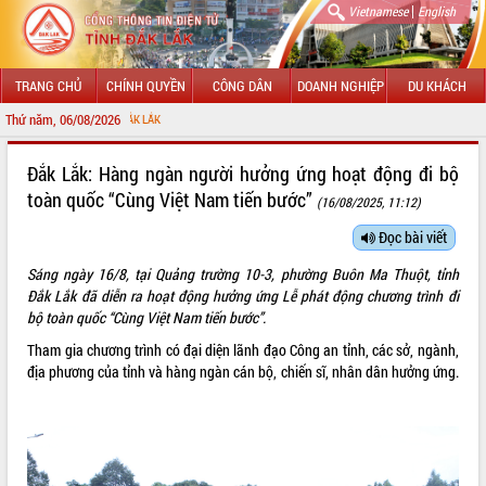
|
Vietnamese
English
TRANG CHỦ
CHÍNH QUYỀN
CÔNG DÂN
DOANH NGHIỆP
DU KHÁCH
Thứ năm, 06/08/2026
CHÀO M
GIỚI THIỆU
Đắk Lắk: Hàng ngàn người hưởng ứng hoạt động đi bộ
toàn quốc “Cùng Việt Nam tiến bước”
(16/08/2025, 11:12)
LÃNH ĐẠO UBND TỈNH
Đọc bài viết
TIN TỨC SỰ KIỆN
Sáng ngày 16/8, tại Quảng trường 10-3, phường Buôn Ma Thuột, tỉnh
SỞ, BAN, NGÀNH
Đắk Lắk đã diễn ra hoạt động hưởng ứng Lễ phát động chương trình đi
bộ toàn quốc “Cùng Việt Nam tiến bước”.
UBND CÁC XÃ, PHƯỜNG
Tham gia chương trình có đại diện lãnh đạo Công an tỉnh, các sở, ngành,
địa phương của tỉnh và hàng ngàn cán bộ, chiến sĩ, nhân dân hưởng ứng.
THÔNG TIN CHỈ ĐẠO ĐIỀU HÀNH
HỆ THỐNG VĂN BẢN
VĂN BẢN HĐND TỈNH