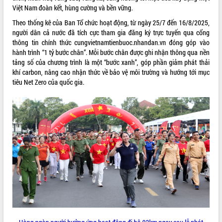
Việt Nam đoàn kết, hùng cường và bền vững.
Lễ truy điệu và an táng hài cốt liệt sĩ
tại Nghĩa trang Liệt sĩ xã Sơn Hòa
Theo thống kê của Ban Tổ chức hoạt động, từ ngày 25/7 đến 16/8/2025,
Bàn giải pháp tháo gỡ khó khăn trong
người dân cả nước đã tích cực tham gia đăng ký trực tuyến qua cổng
xuất khẩu sầu riêng và triển khai quy
thông tin chính thức
cungvietnamtienbuoc.nhandan.vn
đóng góp vào
THỐNG KÊ TRUY CẬP
định EUDR
hành trình “1 tỷ bước chân”. Mỗi bước chân được ghi nhận thông qua nền
tảng số của chương trình là một “bước xanh”, góp phần giảm phát thải
Thứ trưởng Bộ Nông nghiệp và Môi
Hôm nay:
147
khí carbon, nâng cao nhận thức về bảo vệ môi trường và hướng tới mục
trường Nguyễn Hoàng Hiệp khảo sát
Tất cả:
66012887
tiêu Net Zero của quốc gia.
vùng trồng và doanh nghiệp đóng gói
sầu riêng tại Đắk Lắk
Trình diễn nghệ thuật chế biến các
món ăn từ sầu riêng
Đắk Lắk công bố Quy hoạch và xúc
tiến đầu tư tỉnh
Ngành cá ngừ Đắk Lắk chủ động thích
ứng để giữ vững thị trường xuất khẩu
Diễn đàn Kinh tế tư nhân Việt Nam đột
phá cơ chế - Hợp tác công tư
Đề án 06 tạo bước ngoặt đột phá trong
cải cách hành chính tỉnh Đắk Lắk
Kết nối tour, đẩy mạnh chuyển đổi số